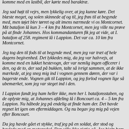
komme med en lastbil, der kørte med baraktræ.
Jeg sad højt til vejrs, men lykkelig over, at jeg kunne køre. Det
blæste meget, og solen skinnede af og til, jeg frøs til at begynde
med, men tøjet blev tørret og alt imens nærmede vi os Montcornet.
Mit bataljon lå kun 3 – 4 km fra Montcornet, men jeg ville nu prøve
på at finde Johannes. Hos kommandanturen fik jeg at vide, at I.
bataljon af 258. regiment lå i Lappion. Det var ca. 10 km fra
Montcornet.
Jeg tog den til fods til at begynde med, men jeg var træt af hele
dagens begivenhed. Det lykkedes mig, da jeg var halvvejs, at
komme med en lukket hestevogn, der var nemlig ingen officerer i
den, og de to, der sad på bukken, talte så ivrigt sammen, at de ikke
mærkede, at jeg sneg mig ind i vognen gennem døren, der var i
bagerste ende. Vognen gik til Lappion, og jeg forlod vognen lige så
ubemærket, som jeg var steget ind i den.
I Lappion fandt jeg ham heller ikke, men her l. bataljonsstaben, og
de oplyste mig, at Johannes afdeling lå i Boncourt ca. 4 – 5 km fra
Lappion. Nu håbede jeg på endelig at finde ham der. Det havde
regnet let igen om eftermiddagen. Og nu begav jeg mig på vejen
efter Boncourt.
Da jeg havde gået et stykke, traf jeg på en soldat, der stod og