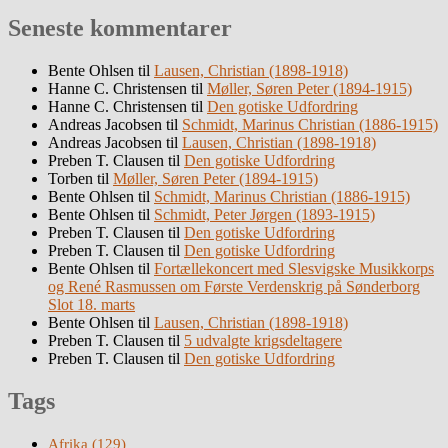
Seneste kommentarer
Bente Ohlsen
til
Lausen, Christian (1898-1918)
Hanne C. Christensen
til
Møller, Søren Peter (1894-1915)
Hanne C. Christensen
til
Den gotiske Udfordring
Andreas Jacobsen
til
Schmidt, Marinus Christian (1886-1915)
Andreas Jacobsen
til
Lausen, Christian (1898-1918)
Preben T. Clausen
til
Den gotiske Udfordring
Torben
til
Møller, Søren Peter (1894-1915)
Bente Ohlsen
til
Schmidt, Marinus Christian (1886-1915)
Bente Ohlsen
til
Schmidt, Peter Jørgen (1893-1915)
Preben T. Clausen
til
Den gotiske Udfordring
Preben T. Clausen
til
Den gotiske Udfordring
Bente Ohlsen
til
Fortællekoncert med Slesvigske Musikkorps
og René Rasmussen om Første Verdenskrig på Sønderborg
Slot 18. marts
Bente Ohlsen
til
Lausen, Christian (1898-1918)
Preben T. Clausen
til
5 udvalgte krigsdeltagere
Preben T. Clausen
til
Den gotiske Udfordring
Tags
Afrika
(129)