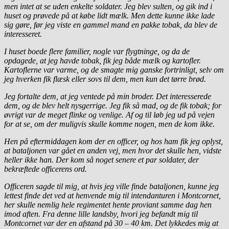
men intet at se uden enkelte soldater. Jeg blev sulten, og gik ind i
huset og prøvede på at købe lidt mælk. Men dette kunne ikke lade
sig gøre, før jeg viste en gammel mand en pakke tobak, da blev de
interesseret.
I huset boede flere familier, nogle var flygtninge, og da de
opdagede, at jeg havde tobak, fik jeg både mælk og kartofler.
Kartoflerne var varme, og de smagte mig ganske fortrinligt, selv om
jeg hverken fik flæsk eller sovs til dem, men kun det tørre brød.
Jeg fortalte dem, at jeg ventede på min broder. Det interesserede
dem, og de blev helt nysgerrige. Jeg fik så mad, og de fik tobak; for
øvrigt var de meget flinke og venlige. Af og til løb jeg ud på vejen
for at se, om der muligvis skulle komme nogen, men de kom ikke.
Hen på eftermiddagen kom der en officer, og hos ham fik jeg oplyst,
at bataljonen var gået en anden vej, men hvor det skulle hen, vidste
heller ikke han. Der kom så noget senere et par soldater, der
bekræftede officerens ord.
Officeren sagde til mig, at hvis jeg ville finde bataljonen, kunne jeg
lettest finde det ved at henvende mig til intendanturen i Montcornet,
her skulle nemlig hele regimentet hente proviant samme dag hen
imod aften. Fra denne lille landsby, hvori jeg befandt mig til
Montcornet var der en afstand på 30 – 40 km. Det lykkedes mig at