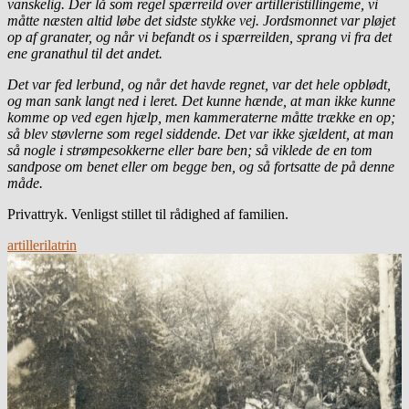
vanskelig. Der lå som regel spærreild over artilleristillingeme, vi
måtte næsten altid løbe det sidste stykke vej. Jordsmonnet var
pløjet
op af granater, og når vi befandt os i spærreilden, sprang vi fra det
ene granathul til det andet.
Det var fed lerbund, og når det havde regnet, var det hele opblødt,
og man sank langt ned i leret. Det kunne hænde, at man ikke kunne
komme op ved egen hjælp, men kammeraterne måtte trække en op;
så blev støvlerne som regel siddende. Det var ikke sjældent, at man
så nogle i strømpesokkerne eller bare ben; så viklede de en tom
sandpose om benet eller om begge ben, og så fortsatte de på denne
måde.
Privattryk. Venligst stillet til rådighed af familien.
artilleri
latrin