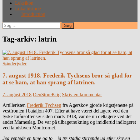
Leksikon
Lokalhistorie
Introduction
Søg
efter:
Tag-arkiv: latrin
Sønderjyder
7. august 1918. Frederik Tychsens bror så glad for
at se ham, at han sprang af latrinen.
7. august 2018
DenStoreKrig
Skriv en kommentar
Artilleristen
Frederik Tychsen
fra Agerskov gjorde krigstjeneste på
vestfronten i bataljon 407. Efter at have været deltagere ved den
tyske forårsoffensiv siden marts 1918, var de nu deltagere ved det
andet Marneslag. De var på tilbagetrækning og imidlertid indlogeret
ved landsbyen Montcornet.
Jeg ventede en time og to – ja tre stadig stirrende ud efter skoven,