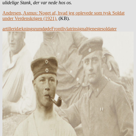
ulidelige Stank, der var nede hos os.
Andresen, Asmus: Noget af, hvad jeg oplevede som tysk Soldat
under Verdenskrigen (1921).
(KB).
artilleri
dækningsrum
døde
Frontliv
latrin
signaltjeneste
soldater