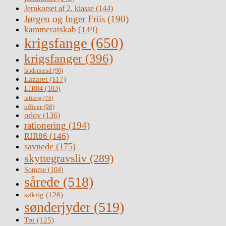
Jernkorset af 2. klasse
(144)
Jørgen og Inger Friis
(190)
kammeratskab
(149)
krigsfange
(650)
krigsfanger
(396)
landsmænd
(90)
Lazaret
(117)
LIR84
(103)
luftkrig
(76)
officer
(98)
orlov
(136)
rationering
(194)
RIR86
(146)
savnede
(175)
skyttegravsliv
(289)
Somme
(104)
sårede
(518)
søkrig
(126)
sønderjyder
(519)
Tro
(125)