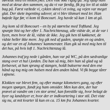
bøvlede med en motorcykel. Den ville ikke rigtig gå. Jeg hjalp ham
med at skrue den sammen, og da vi var færdig, fik jeg lov til at sidde
bag på. Først væltede vi, cyklen skred i et sving, og vejen var meget
glat. Der skete ingenting udover, at vi blev tilsmurt med ler. Han
bøjede lige før, vi kom til Boncourt. Jeg havde så kun 1 km at gå.
Jeg kom så til Boncourt – en by på størrelse med Toftlund. Jeg
spurgte hist og her efter 1. Nachrichtenzug, alle vidste de, at de var i
byen, men hvor de lå, vidste de ikke. Jeg gik hen til køkkenet, de
vidste heller ikke mere. Jeg gik ned af gaden, spurgte en og anden,
og det var en af Johannes’ kammerater. Han gik så med mig hen til
det hus, på hvis loft 1. Nachrichtenzug lå.
Johannes traf jeg nede i gården, han var på WC, på den sædvanlige
stang over et hul i jorden. Da han så mig, blev han så glad og så
forbavset, at han sprang af stangen, holdt bukserne med den ene
hånd og tog mig om halsen med den anden hånd. Vi fik begge tårer
i øjnene.
Klokken var blevet fem, og efter mange kilometers gang, og efter
megen spørgen, fandt jeg ham omsider. Men kun den, der har
prøvet at vandre om i en stor armé, kan forestille sig, hvor belagt de
byer og landsbyer er, hvor der er indkvartering i stor stil. Det viste
sig nu, at mit kvarter lå kun en ca. 15 km fra Johannes kvarter.