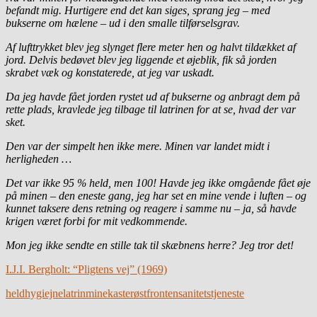
befandt mig. Hurtigere end det kan siges, sprang jeg – med
bukserne om hælene – ud i den smalle tilførselsgrav.
Af lufttrykket blev jeg slynget flere meter hen og halvt tildækket af
jord. Delvis bedøvet blev jeg liggende et øjeblik, fik så jorden
skrabet væk og konstaterede, at jeg var uskadt.
Da jeg havde fået jorden rystet ud af bukserne og anbragt dem på
rette plads, kravlede jeg tilbage til latrinen for at se, hvad der var
sket.
Den var der simpelt hen ikke mere. Minen var landet midt i
herligheden …
Det var ikke 95 % held, men 100! Havde jeg ikke omgående fået øje
på minen – den eneste gang, jeg har set en mine vende i luften – og
kunnet taksere dens retning og reagere i samme nu – ja, så havde
krigen været forbi for mit vedkommende.
Mon jeg ikke sendte en stille tak til skæbnens herre? Jeg tror det!
I.J.I. Bergholt: “Pligtens vej” (1969)
held
hygiejne
latrin
minekaster
østfronten
sanitetstjeneste