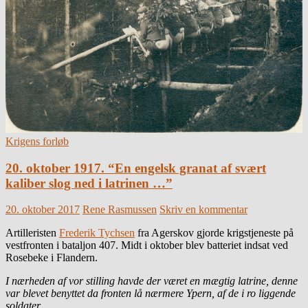
Krigens forløb
20. oktober 1917. “En engelsk granat af svært
kaliber slog ned i latrinen …”
20. oktober 2017
Rene Rasmussen
Skriv en kommentar
Artilleristen
Frederik Tychsen
fra Agerskov gjorde krigstjeneste på
vestfronten i bataljon 407. Midt i oktober blev batteriet indsat ved
Rosebeke i Flandern.
I nærheden af vor stilling havde der været en mægtig latrine, denne
var blevet benyttet da fronten lå nærmere Ypern, af de i ro liggende
soldater.