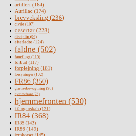
artilleri
(164)
Aurillac
(174)
brevveksling
(236)
civile
(107)
desertør
(228)
disciplin
(96)
efterladte
(124)
faldne
(502)
faneflugt
(110)
forbud
(117)
forplejning
(181)
forsyninger
(102)
FR86
(350)
grænsebevogtning
(98)
hjemmefront
(73)
hjemmefronten
(530)
i fangenskab
(121)
IR84
(368)
IR85
(143)
IR86
(149)
jernkorset
(145)