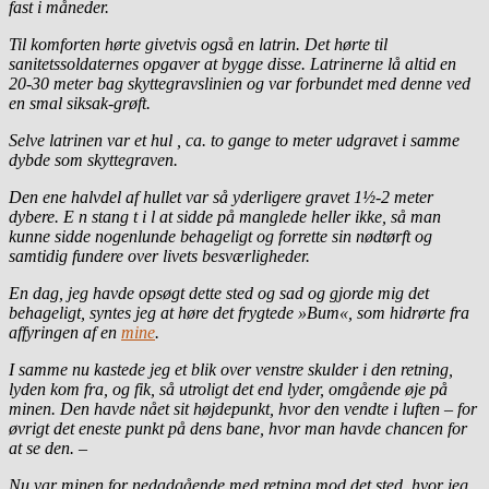
fast i måneder.
Til komforten hørte givetvis også en latrin. Det hørte til
sanitetssoldaternes opgaver at bygge disse. Latrinerne lå altid en
20-30 meter bag skyttegravslinien og var forbundet med denne ved
en smal siksak-grøft.
Selve latrinen var et hul , ca. to gange to meter udgravet i samme
dybde som skyttegraven.
Den ene halvdel af hullet var så yderligere gravet 1½-2 meter
dybere. E n stang t i l at sidde på manglede heller ikke, så man
kunne sidde nogenlunde behageligt og forrette sin nødtørft og
samtidig fundere over livets besværligheder.
En dag, jeg havde opsøgt dette sted og sad og gjorde mig det
behageligt, syntes jeg at høre det frygtede »Bum«, som hidrørte fra
affyringen af en
mine
.
I samme nu kastede jeg et blik over venstre skulder i den retning,
lyden kom fra, og fik, så utroligt det end lyder, omgående øje på
minen. Den havde nået sit højdepunkt, hvor den vendte i luften – for
øvrigt det eneste punkt på dens bane, hvor man havde chancen for
at se den. –
Nu var minen for nedadgående med retning mod det sted, hvor jeg