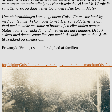
en morsom og godmodig fyr, derfor virkede det så komisk. I Proix lå
vi natten over, og dagen efter tog vi den sidste tørn til Malzy.
Hen på formiddagen kom vi igennem Guise. En ret stor landsby
med gamle huse. Vi kom over torvet. Her var soldaterne netop i
færd med at vælte en statue af bronze af en eller anden person.
Statuen var en civilklædt mand med en høj hat i hånden. Det gik
sikkert med denne statue ligesom med kirkeklokkerne, at den skulle
til Tyskland og smeltes om.
Privattryk. Venligst stillet til rådighed af familien.
forplejning
Guise
humor
indkvartering
kvinder
latrin
lus
marchtur
Oiseflo