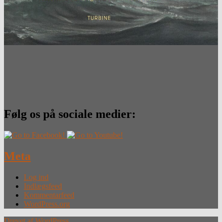
Følg os på sociale medier:
Meta
Log ind
Indlægsfeed
Kommentarfeed
WordPress.org
Drevet af WordPress