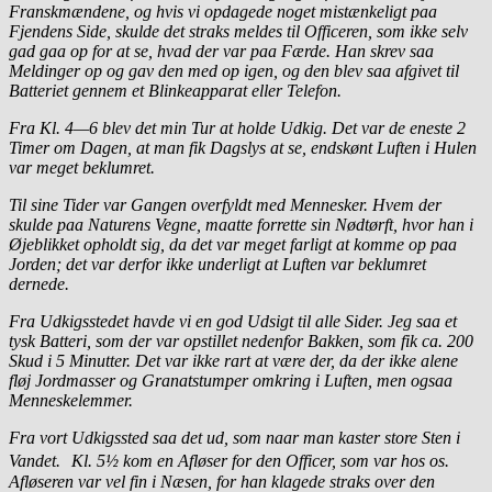
Franskmændene, og hvis vi opdagede noget mistænkeligt paa
Fjendens Side, skulde det straks meldes til Officeren, som ikke selv
gad gaa op for at se, hvad der var paa Færde. Han skrev saa
Meldinger op og gav den med op igen, og den blev saa afgivet til
Batteriet gennem et Blinkeapparat eller Telefon.
Fra Kl. 4—6 blev det min Tur at holde Udkig. Det var de eneste 2
Timer om Dagen, at man fik Dagslys at se, endskønt Luften i Hulen
var meget beklumret.
Til sine Tider var Gangen overfyldt med Mennesker. Hvem der
skulde paa Naturens Vegne, maatte forrette sin Nødtørft, hvor han i
Øjeblikket opholdt sig, da det var meget farligt at komme op paa
Jorden; det var derfor ikke underligt at Luften var beklumret
dernede.
Fra Udkigsstedet havde vi en god Udsigt til alle Sider. Jeg saa et
tysk Batteri, som der var opstillet nedenfor Bakken, som fik ca. 200
Skud i 5 Minutter. Det var ikke rart at være der, da der ikke alene
fløj Jordmasser og Granatstumper omkring i Luften, men ogsaa
Menneskelemmer.
Fra vort Udkigssted saa det ud, som naar man kaster store Sten i
Vandet. Kl. 5½ kom en Afløser for den Officer, som var hos os.
Afløseren var vel fin i Næsen, for han klagede straks over den