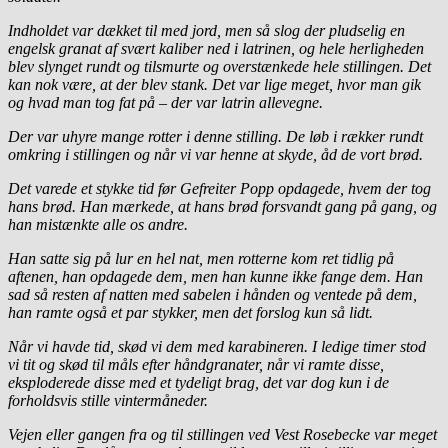
Indholdet var dækket til med jord, men så slog der pludselig en
engelsk granat af svært kaliber ned i latrinen, og hele herligheden
blev slynget rundt og tilsmurte og overstænkede hele stillingen. Det
kan nok være, at der blev stank. Det var lige meget, hvor man gik
og hvad man tog fat på – der var latrin allevegne.
Der var uhyre mange rotter i denne stilling. De løb i rækker rundt
omkring i stillingen og når vi var henne at skyde, åd de vort brød.
Det varede et stykke tid før Gefreiter Popp opdagede, hvem der tog
hans brød. Han mærkede, at hans brød forsvandt gang på gang, og
han mistænkte alle os andre.
Han satte sig på lur en hel nat, men rotterne kom ret tidlig på
aftenen, han opdagede dem, men han kunne ikke fange dem. Han
sad så resten af natten med sabelen i hånden og ventede på dem,
han ramte også et par stykker, men det forslog kun så lidt.
Når vi havde tid, skød vi dem med karabineren. I ledige timer stod
vi tit og skød til måls efter håndgranater, når vi ramte disse,
eksploderede disse med et tydeligt brag, det var dog kun i de
forholdsvis stille vintermåneder.
Vejen eller gangen fra og til stillingen ved Vest Rosebecke var meget