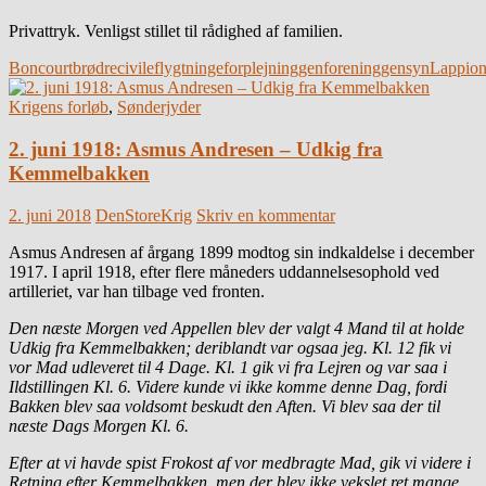
Privattryk. Venligst stillet til rådighed af familien.
Boncourt
brødre
civile
flygtninge
forplejning
genforening
gensyn
Lappio
Krigens forløb
,
Sønderjyder
2. juni 1918: Asmus Andresen – Udkig fra
Kemmelbakken
2. juni 2018
DenStoreKrig
Skriv en kommentar
Asmus Andresen af årgang 1899 modtog sin indkaldelse i december
1917. I april 1918, efter flere måneders uddannelsesophold ved
artilleriet, var han tilbage ved fronten.
Den næste Morgen ved Appellen blev der valgt 4 Mand til at holde
Udkig fra Kemmelbakken; deriblandt var ogsaa jeg. Kl. 12 fik vi
vor Mad udleveret til 4 Dage. Kl. 1 gik vi fra Lejren og var saa i
Ildstillingen Kl. 6. Videre kunde vi ikke komme denne Dag, fordi
Bakken blev saa voldsomt beskudt den Aften. Vi blev saa der til
næste Dags Morgen Kl. 6.
Efter at vi havde spist Frokost af vor medbragte Mad, gik vi videre i
Retning efter Kemmelbakken, men der blev ikke vekslet ret mange