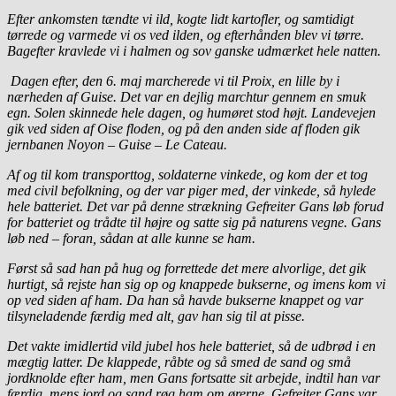
Efter ankomsten tændte vi ild, kogte lidt kartofler, og samtidigt
tørrede og varmede vi os ved ilden, og efterhånden blev vi tørre.
Bagefter kravlede vi i halmen og sov ganske udmærket hele natten.
Dagen efter, den 6. maj marcherede vi til Proix, en lille by i
nærheden af Guise. Det var en dejlig
marchtur gennem en smuk
egn. Solen skinnede hele dagen, og humøret stod højt. Landevejen
gik ved siden af Oise floden, og på den anden side af floden gik
jernbanen Noyon – Guise – Le Cateau.
Af og til kom transporttog, soldaterne vinkede, og kom der et tog
med civil befolkning, og der var piger med, der vinkede, så hylede
hele batteriet. Det var på denne strækning Gefreiter Gans løb forud
for batteriet og trådte til højre og satte sig på naturens vegne. Gans
løb ned – foran, sådan at alle kunne se ham.
Først så sad han på hug og forrettede det mere alvorlige, det gik
hurtigt, så rejste han sig op
og knappede bukserne, og imens kom vi
op ved siden af ham. Da han så havde bukserne knappet og var
tilsyneladende færdig med alt, gav han sig til at pisse.
Det vakte imidlertid vild jubel hos hele batteriet, så de udbrød i en
mægtig latter. De klappede, råbte og så smed de sand og små
jordknolde efter ham, men Gans fortsatte sit arbejde, indtil han var
færdig, mens jord og sand røg ham om ørerne. Gefreiter Gans var