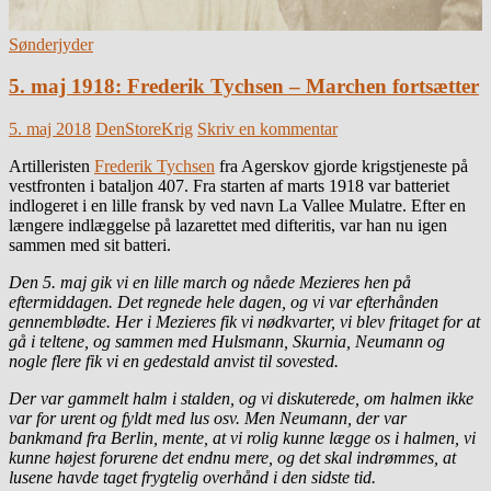
Sønderjyder
5. maj 1918: Frederik Tychsen – Marchen fortsætter
5. maj 2018
DenStoreKrig
Skriv en kommentar
Artilleristen
Frederik Tychsen
fra Agerskov gjorde krigstjeneste på
vestfronten i bataljon 407. Fra starten af marts 1918 var batteriet
indlogeret i en lille fransk by ved navn La Vallee Mulatre. Efter en
længere indlæggelse på lazarettet med difteritis, var han nu igen
sammen med sit batteri.
Den 5. maj gik vi en lille march og nåede Mezieres hen på
eftermiddagen. Det regnede hele dagen,
og vi var efterhånden
gennemblødte. Her i Mezieres fik vi nødkvarter, vi blev fritaget for at
gå i
teltene, og sammen med Hulsmann, Skurnia, Neumann og
nogle flere fik vi en gedestald anvist til
sovested.
Der var gammelt halm i stalden, og vi diskuterede, om halmen ikke
var for urent og fyldt
med lus osv. Men Neumann, der var
bankmand fra Berlin, mente, at vi rolig kunne lægge os i halmen, vi
kunne højest forurene det endnu mere, og det skal indrømmes, at
lusene havde taget frygtelig overhånd i den sidste tid.