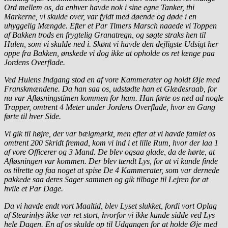
Ord mellem os, da enhver havde nok i sine egne Tanker, thi
Markerne, vi skulde over, var fyldt med døende og døde i en
uhyggelig Mængde. Efter et Par Timers Marsch naaede vi Toppen
af Bakken trods en frygtelig Granatregn, og søgte straks hen til
Hulen, som vi skulde ned i. Skønt vi havde den dejligste Udsigt her
oppe fra Bakken, ønskede vi dog ikke at opholde os ret længe paa
Jordens Overflade.
Ved Hulens Indgang stod en af vore Kammerater og holdt Øje med
Franskmændene. Da han saa os, udstødte han et Glædesraab, for
nu var Afløsningstimen kommen for ham. Han førte os ned ad nogle
Trapper, omtrent 4 Meter under Jordens Overflade, hvor en Gang
førte til hver Side.
Vi gik til højre, der var bælgmørkt, men efter at vi havde famlet os
omtrent 200 Skridt fremad, kom vi ind i et lille Rum, hvor der laa 1
af vore Officerer og 3 Mand. De blev ogsaa glade, da de hørte, at
Afløsningen var kommen. Der blev tændt Lys, for at vi kunde finde
os tilrette og faa noget at spise De 4 Kammerater, som var dernede
pakkede saa deres Sager sammen og gik tilbage til Lejren for at
hvile et Par Dage.
Da vi havde endt vort Maaltid, blev Lyset slukket, fordi vort Oplag
af Stearinlys ikke var ret stort, hvorfor vi ikke kunde sidde ved Lys
hele Dagen. En af os skulde op til Udgangen for at holde Øje med