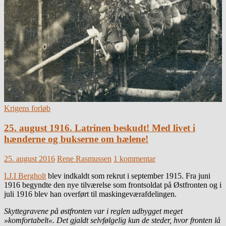
Krigens forløb
25. august 1916. Latrinen beskudt! Med livet i
hænderne og bukserne om hælene!
25. august 2016
Rene Rasmussen
1 kommentar
I.J.I Bergholt
blev indkaldt som rekrut i september 1915. Fra juni
1916 begyndte den nye tilværelse som frontsoldat på Østfronten og i
juli 1916 blev han overført til maskingeværafdelingen.
Skyttegravene på østfronten var i reglen udbygget meget
»komfortabelt«. Det gjaldt selvfølgelig kun de steder, hvor fronten lå