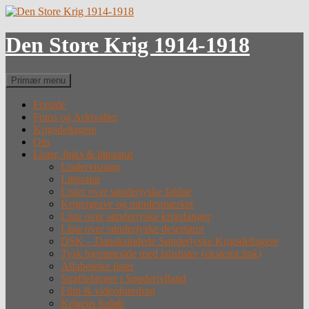
Hop
til
indhold
Den Store Krig 1914-1918
Søg
Primær menu
Forside
Fotos og Arkivalier
Krigsdeltagere
Om
Lister, links & litteratur
Undervisning
Litteratur
Lister over sønderjyske faldne
Krigergrave og mindesmærker
Liste over sønderjyske krigsfanger
Liste over sønderjyske desertører
DSK – Dansksindede Sønderjyske Krigsdeltagere
Tysk hjemmeside med tabslister (eksternt link)
Alfabetiske lister
Straffefanger i Sønderjylland
Film & videoforedrag
Krigens forløb