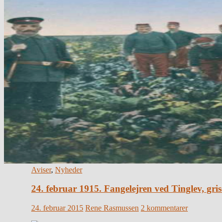
Aviser
,
Nyheder
24. februar 1915. Fangelejren ved Tinglev, gri
24. februar 2015
Rene Rasmussen
2 kommentarer