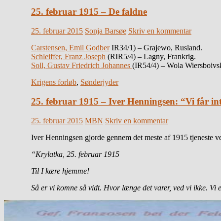
25. februar 1915 – De faldne
25. februar 2015
Sonja Barsøe
Skriv en kommentar
Carstensen, Emil Godber
IR34/1) – Grajewo, Rusland.
Schleiffer, Franz Joseph
(RIR5/4) – Lagny, Frankrig.
Soll, Gustav Friedrich Johannes
(IR54/4) – Wola Wiersboiv
Krigens forløb
,
Sønderjyder
25. februar 1915 – Iver Henningsen: “Vi får int
25. februar 2015
MBN
Skriv en kommentar
Iver Henningsen gjorde gennem det meste af 1915 tjeneste ved
“Krylatka, 25. februar 1915
Til I kære hjemme!
Så er vi komne så vidt. Hvor længe det varer, ved vi ikke. Vi 