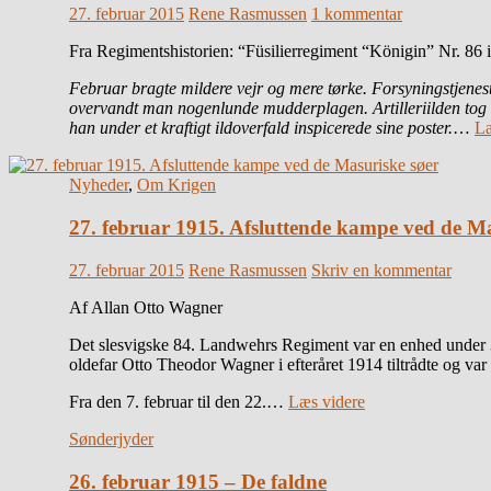
27. februar 2015
Rene Rasmussen
1 kommentar
Fra Regimentshistorien: “Füsilierregiment “Königin” Nr. 86 
Februar bragte mildere vejr og mere tørke. Forsyningstjenest
overvandt man nogenlunde mudderplagen. Artilleriilden tog gan
han under et kraftigt ildoverfald inspicerede sine poster.
…
Læ
Nyheder
,
Om Krigen
27. februar 1915. Afsluttende kampe ved de Ma
27. februar 2015
Rene Rasmussen
Skriv en kommentar
Af Allan Otto Wagner
Det slesvigske 84. Landwehrs Regiment var en enhed under 3
oldefar Otto Theodor Wagner i efteråret 1914 tiltrådte og var e
Fra den 7. februar til den 22.…
Læs videre
Sønderjyder
26. februar 1915 – De faldne