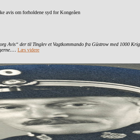
nske avis om forholdene syd for Kongeåen
org Avis“ der til Tinglev et Vagtkommando fra Gü­strow med 1000 Kri
gerne.
…
Læs videre