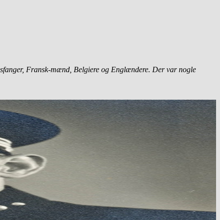
gsfanger, Fransk-mænd, Belgiere og Englændere. Der var nogle