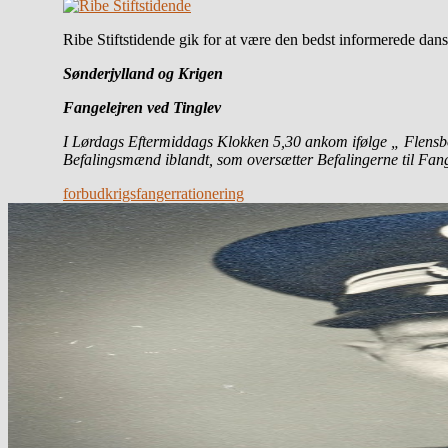
Ribe Stiftstidende gik for at være den bedst informerede da
Sønderjylland og Krigen
Fangelejren ved Tinglev
I Lørdags Eftermiddags Klokken 5,30 ankom ifølge „ Flensb
Befalingsmænd iblandt, som oversætter Befalingerne til Fan
forbud
krigsfanger
rationering