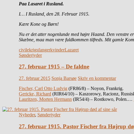
Paa Lasaret i Rusland.
I… I Rusland, den 28. Februar 1915.
Kære Kone og Børn!
Nu er det atter nogenlunde med højre Haand. Den venstre e
Skæbne, maa man være fuldkommen tilfreds. Mit gamle Kompag
civile
krigsfanger
kvinder
Lazaret
Sønderjyder
27. februar 1915 – De faldne
27. februar 2015
Sonja Barsøe
Skriv en kommentar
Fischer, Carl Otto Ludvig
(FR86/8) – Noyon, Frankrig.
Gericke, Richard
(RIR64/10) – Kaszorowy, Racionz, Russis
Lauritzen, Morten Hermann
(IR54/4) – Rostkowo, Polen.…
Nyheder
,
Sønderjyder
27. februar 1915. Pastor Fischer fra Højrup død