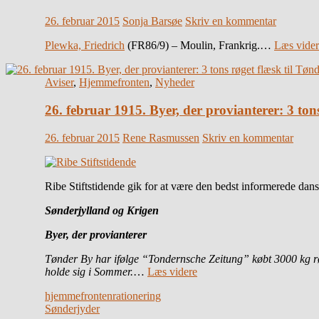
26. februar 2015
Sonja Barsøe
Skriv en kommentar
Plewka, Friedrich
(FR86/9) – Moulin, Frankrig.…
Læs vider
Aviser
,
Hjemmefronten
,
Nyheder
26. februar 1915. Byer, der provianterer: 3 ton
26. februar 2015
Rene Rasmussen
Skriv en kommentar
Ribe Stiftstidende gik for at være den bedst informerede da
Sønderjylland og Krigen
Byer, der provianterer
Tønder By har ifølge “Tondernsche Zeitung” købt 3000 kg rø
holde sig i Sommer.
…
Læs videre
hjemmefronten
rationering
Sønderjyder