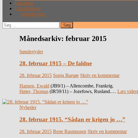
Leksikon
Lokalhistorie
Introduction
Søg
efter:
Månedsarkiv: februar 2015
Sønderjyder
28. februar 1915 – De faldne
28. februar 2015
Sonja Barsøe
Skriv en kommentar
Hansen, Ewald
(JB9/1) – Allencombe, Frankrig.
Høier, Thomas
(IR59/11) – Jozefows, Rusland.…
Læs vider
Nyheder
28. februar 1915. “Sådan er krigen jo …”
28. februar 2015
Rene Rasmussen
Skriv en kommentar