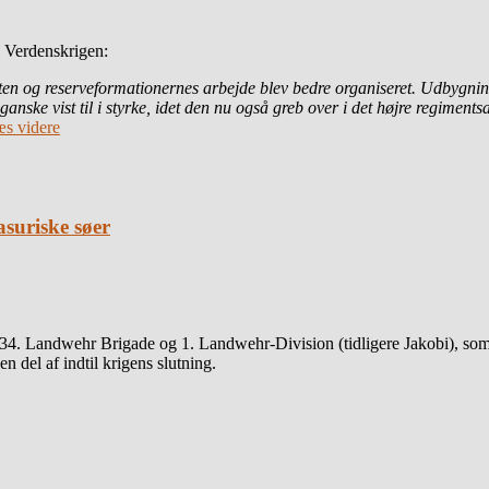
i Verdenskrigen:
en og reserveformationernes arbejde blev bedre organiseret. Udbygningen
ske vist til i styrke, idet den nu også greb over i det højre regimentsa
s videre
suriske søer
4. Landwehr Brigade og 1. Landwehr-Division (tidligere Jakobi), som 
n del af indtil krigens slutning.