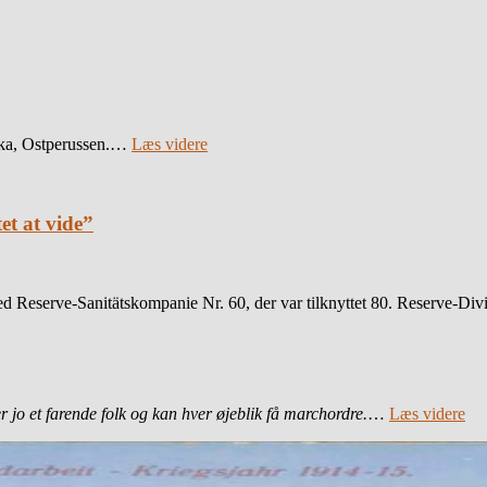
ska, Ostperussen.…
Læs videre
et at vide”
 Reserve-Sanitätskompanie Nr. 60, der var tilknyttet 80. Reserve-Divis
er jo et farende folk og kan hver øjeblik få marchordre.
…
Læs videre