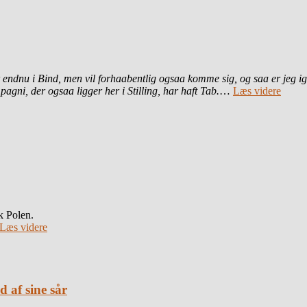
r endnu i Bind, men vil forhaabentlig ogsaa komme sig, og saa er jeg
ni, der ogsaa ligger her i Stilling, har haft Tab.
…
Læs videre
k Polen.
Læs videre
 af sine sår