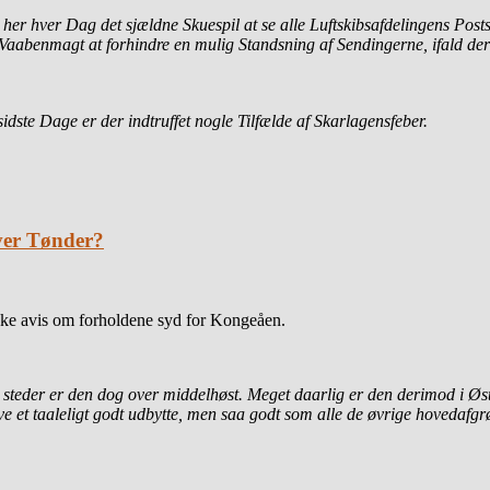
n her hver Dag det sjældne Skuespil at se alle Luftskibsafdelingens P
abenmagt at forhindre en mulig Standsning af Sendingerne, ifald der i
sidste Dage er der indtruffet nogle Tilfælde
af Skarlagensfeber.
over Tønder?
nske avis om forholdene syd for Kongeåen.
 steder er den dog over middelhøst. Meget daarlig er den derimod i Øs
ve et taaleligt godt udbytte, men saa godt som alle de øvrige hovedafgrø