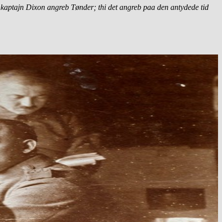
r kaptajn Dixon angreb Tønder; thi det angreb paa den antydede tid