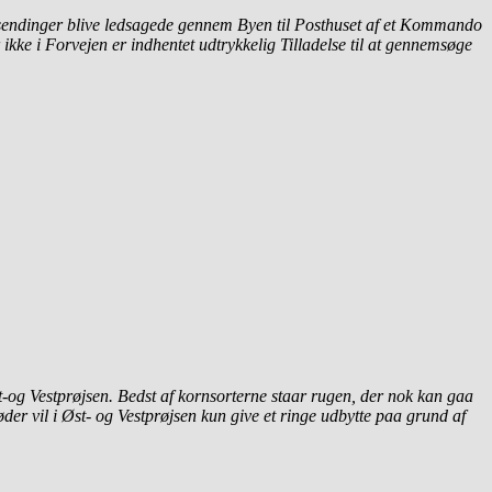
ostsendinger blive ledsagede gennem Byen til Posthuset af et Kommando
kke i Forvejen er indhentet udtrykkelig Tilladelse til at gennemsøge
t-og Vestprøjsen. Bedst af kornsorterne staar rugen, der nok kan gaa
der vil i Øst- og Vestprøjsen kun give et ringe udbytte paa grund af