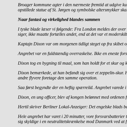
Broager kommune agter i den nærmeste fremtid at udgive kuns
opstillede statue af St. Jørgen og symbolske altersmykker skal
Naar fantasi og virkelighed blandes sammen
I tyske blade læser vi følgende: Fra London meldes der over
siger, ikke maatte fortælles andet, end at det var et modersk
Kaptajn Dixon var om morgenen tidligt steget op fra skibet
Angrebet var en fuldstændig overraskelse. Ikke en eneste fors
Dixon tog en bygning til maal, som han holdt for et skur og
Dixon bemærkede, at han befandt sig over et zeppelin-skur. H
andre flyvere foretage den samme operation.
Saa først begyndte der en heftig spærreild. Angrebet varede i 
Dixon, en ung officer, blev af kongen belønnet med ordenen 
Hertil skriver Berliner Lokal-Anzeiger: Det engelske blads be
Hele angrebet har varet i 20 minutter, vore forsvarsbatteri
sig skyldige i en neutralitetskrænkelse mod Danmark ved at 