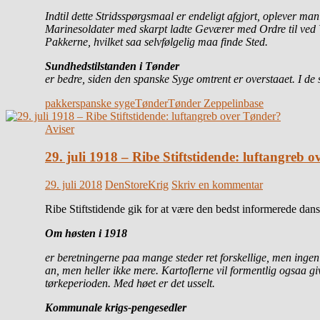
Indtil dette Stridsspørgsmaal
er endeligt afgjort, oplever ma
Marinesoldater med skarpt ladte Geværer med Ordre til ved Va
Pakkerne, hvilket saa selvfølgelig maa finde Sted.
Sundhedstilstanden i Tønder
er bedre,
siden den spanske Syge omtrent er overstaaet.
I de 
pakker
spanske syge
Tønder
Tønder Zeppelinbase
Aviser
29. juli 1918 – Ribe Stiftstidende: luftangreb 
29. juli 2018
DenStoreKrig
Skriv en kommentar
Ribe Stiftstidende gik for at være den bedst informerede da
Om høsten i 1918
er beretningerne paa mange steder ret forskellige, men ingen
an, men heller ikke mere. Kartoflerne vil formentlig ogsaa gi
tørkeperioden. Med høet er det usselt.
Kommunale krigs-pengesedler