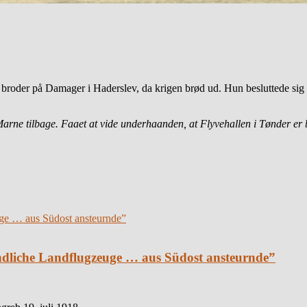
oder på Damager i Haderslev, da krigen brød ud. Hun besluttede sig f
 Marne tilbage. Faaet at vide underhaanden, at Flyvehallen i Tønder e
eindliche Landflugzeuge … aus Südost ansteurnde”