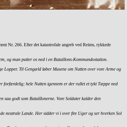
ment Nr. 266. Efter det katastrofale angreb ved Reims, rykkede
 frem, og man putter os ned i en Bataillons-Kommandostation.
mange Lopper. Til Gengæld løber Musene om Natten over vore Arme og
r forfærdelig; hele Natten igennem er der rullet et tykt Tæppe ned
en saa godt som BatailIonerne. Vore Soldater kalder den
 neutrale Lande. Her sidder vi i over fire Uger og ser hverken Sol