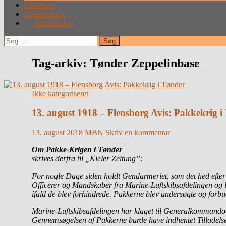
Leksikon
Lokalhistorie
Introduction
Søg
efter:
Tag-arkiv: Tønder Zeppelinbase
Ikke kategoriseret
13. august 1918 – Flensborg Avis: Pakkekrig i
13. august 2018
MBN
Skriv en kommentar
Om Pakke-Krigen i Tønder
skrives derfra
til „Kieler Zeitung”:
For nogle Dage siden holdt Gendarmeriet, som det hed efter A
Officerer og Mandskaber fra Marine-Luftskibsafdelingen og 
ifald de blev forhindrede. Pakkerne blev undersøgte og forbu
Marine-Luftskibsafdelingen har klaget til Generalkommando
Gennemsøgelsen af Pakkerne burde have indhentet Tilladels