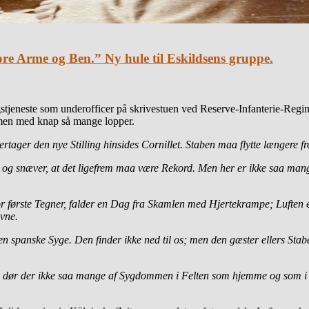
ore Arme og Ben.” Ny hule til Eskildsens gruppe.
stjeneste som underofficer på skrivestuen ved Reserve-Infanterie-Regi
men med knap så mange lopper.
ertager den nye Stilling hinsides Cornillet. Staben maa flytte længere
ille og snæver, at det ligefrem maa være Rekord. Men her er ikke saa 
vor første Tegner, falder en Dag fra Skamlen med Hjertekrampe; Luften e
vne.
spanske Syge. Den finder ikke ned til os; men den gæster ellers Stab
s dør der ikke saa mange af Sygdommen i Felten som hjemme og som i de