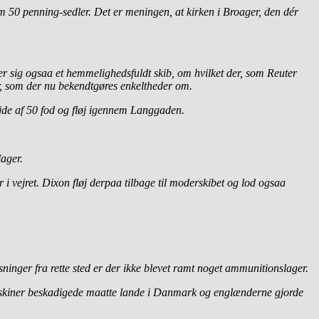
 50 penning-sedler. Det er meningen, at kirken i Broager, den dér
r sig ogsaa et hemmelighedsfuldt skib, om hvilket der, som Reuter
der, som der nu bekendtgøres enkeltheder om.
jde af 50 fod og fløj igennem Langgaden.
ager.
i vejret. Dixon fløj derpaa tilbage til moderskibet og lod ogsaa
sninger fra rette sted er der ikke blevet ramt noget ammunitionslager.
vemaskiner beskadigede maatte lande i Danmark og englænderne gjorde