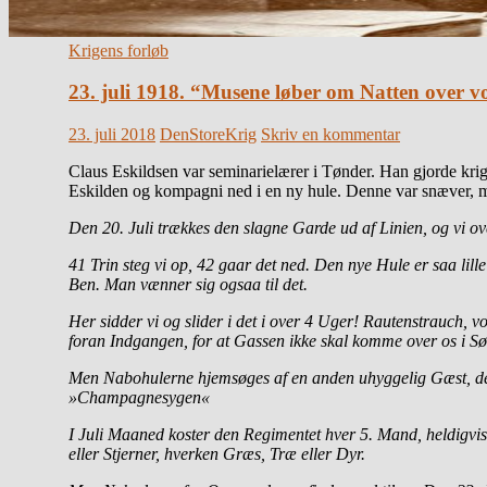
Krigens forløb
23. juli 1918. “Musene løber om Natten over v
23. juli 2018
DenStoreKrig
Skriv en kommentar
Claus Eskildsen var seminarielærer i Tønder. Han gjorde krig
Eskilden og kompagni ned i en ny hule. Denne var snæver, 
Den 20. Juli trækkes den slagne Garde ud af Linien, og vi ov
41 Trin steg vi op, 42 gaar det ned. Den nye Hule er saa l
Ben. Man vænner sig ogsaa til det.
Her sidder vi og slider i det i over 4 Uger! Rautenstrauch, 
foran Indgangen, for at Gassen ikke skal komme over os i Sø
Men Nabohulerne hjemsøges af en anden uhyggelig Gæst, den 
»Champagnesygen«
I Juli Maaned koster den Regimentet hver 5. Mand, heldigvi
eller Stjerner, hverken Græs, Træ eller Dyr.