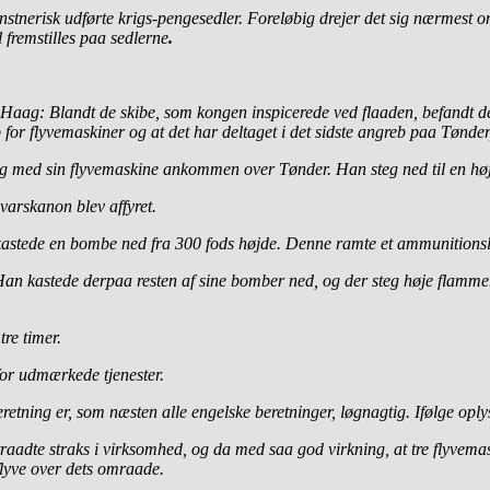
tnerisk udførte krigs-pengesedler. Foreløbig drejer det sig nærmest om
 fremstilles paa sedlerne
.
 Haag: Blandt de skibe, som kongen inspicerede ved flaaden, befandt de
ib for flyvemaskiner og at det har deltaget i det sidste angreb paa Tøn
 og med sin flyvemaskine ankommen over Tønder. Han steg ned til en hø
varskanon blev affyret.
 kastede en bombe ned fra 300 fods højde. Denne ramte et ammunitionsl
an kastede derpaa resten af sine bomber ned, og der steg høje flammer 
tre timer.
for udmærkede tjenester.
retning er, som næsten alle engelske beretninger, løgnagtig. Ifølge oply
er traadte straks i virksomhed, og da med saa god virkning, at tre fly
flyve over dets omraade.