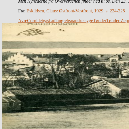
Men Nyhederne fra Oververdenen finder ned til os. Den 23. J
Fra:
Eskildsen, Claus: Østfront-Vestfront, 1929. s. 224-225
Avre
Cornillet
gas
Luftangreb
spanske syge
Tønder
Tønder Zepp