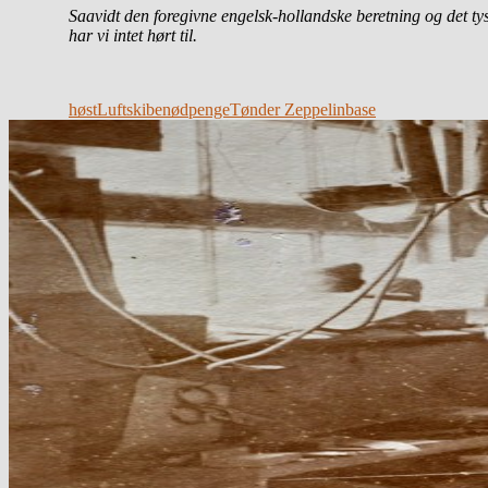
Saavidt den foregivne engelsk-hollandske beretning og det ty
har vi intet hørt til.
høst
Luftskibe
nødpenge
Tønder Zeppelinbase