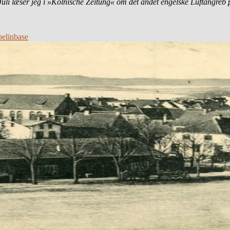
uli læser jeg i »Kölnische Zeitung« om det andet engelske Luftangreb 
elinbase