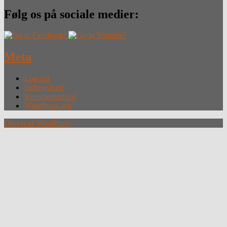
Følg os på sociale medier:
Meta
Log ind
Indlægsfeed
Kommentarfeed
WordPress.org
Drevet af WordPress