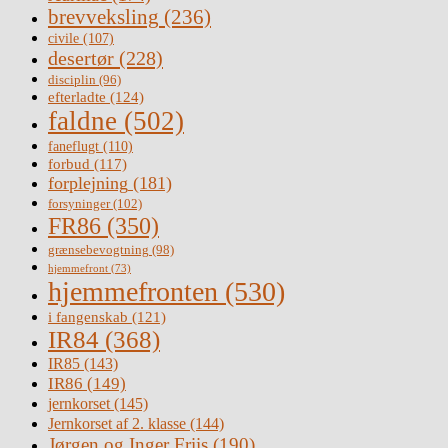
brevveksling
(236)
civile
(107)
desertør
(228)
disciplin
(96)
efterladte
(124)
faldne
(502)
faneflugt
(110)
forbud
(117)
forplejning
(181)
forsyninger
(102)
FR86
(350)
grænsebevogtning
(98)
hjemmefront
(73)
hjemmefronten
(530)
i fangenskab
(121)
IR84
(368)
IR85
(143)
IR86
(149)
jernkorset
(145)
Jernkorset af 2. klasse
(144)
Jørgen og Inger Friis
(190)