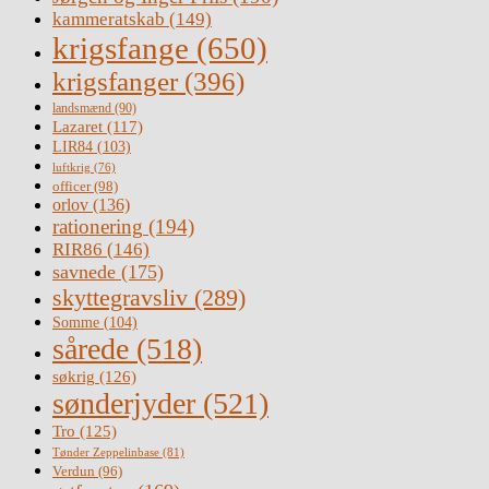
kammeratskab
(149)
krigsfange
(650)
krigsfanger
(396)
landsmænd
(90)
Lazaret
(117)
LIR84
(103)
luftkrig
(76)
officer
(98)
orlov
(136)
rationering
(194)
RIR86
(146)
savnede
(175)
skyttegravsliv
(289)
Somme
(104)
sårede
(518)
søkrig
(126)
sønderjyder
(521)
Tro
(125)
Tønder Zeppelinbase
(81)
Verdun
(96)