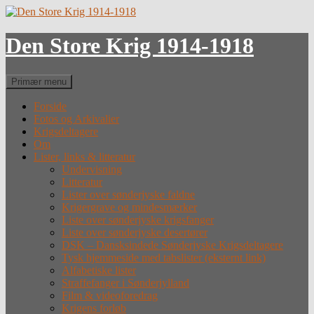
Hop
til
indhold
Den Store Krig 1914-1918
Søg
Primær menu
Forside
Fotos og Arkivalier
Krigsdeltagere
Om
Lister, links & litteratur
Undervisning
Litteratur
Lister over sønderjyske faldne
Krigergrave og mindesmærker
Liste over sønderjyske krigsfanger
Liste over sønderjyske desertører
DSK – Dansksindede Sønderjyske Krigsdeltagere
Tysk hjemmeside med tabslister (eksternt link)
Alfabetiske lister
Straffefanger i Sønderjylland
Film & videoforedrag
Krigens forløb