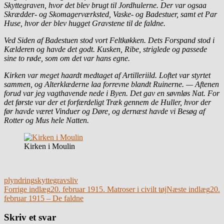
Skyttegraven, hvor det blev brugt til Jordhulerne. Der var ogsaa
Skrædder- og Skomagerværksted, Vaske- og Badestuer, samt et Par
Huse, hvor der blev hugget Gravstene til de faldne.
Ved Siden af Badestuen stod vort Feltkøkken. Dets Forspand stod i
Kælderen og havde det godt. Kusken, Ribe, striglede og passede
sine to røde, som om det var hans egne.
Kirken var meget haardt medtaget af Artilleriild. Loftet var styrtet
sammen, og Alterklæderne laa forrevne blandt Ruinerne. — Aftenen
forud var jeg vagthavende nede i Byen. Det gav en søvnløs Nat. For
det første var der et forfærdeligt Træk gennem de Huller, hvor der
før havde været Vinduer og Døre, og dernæst havde vi Besøg af
Rotter og Mus hele Natten.
Kirken i Moulin
plyndring
skyttegravsliv
Indlægsnavigation
Forrige indlæg
20. februar 1915. Matroser i civilt tøj
Næste indlæg
20.
februar 1915 – De faldne
Skriv et svar