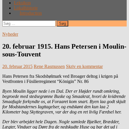
Leksikon
Lokalhistorie
Introduction
Søg
efter:
Nyheder
20. februar 1915. Hans Petersen i Moulin-
sous-Touvent
20. februar 2015
Rene Rasmussen
Skriv en kommentar
Hans Petersen fra Skodsbølmark ved Broager deltog i krigen på
Vestfronten i Füsilierregiment “Königin” Nr. 86
Byen Moulin ligger nede i en Dal. Der er Højder rundt omkring,
begroede med stedsegrønne Buske og Smaakrat, hvori de kvidrende
Smaafugle forkyndte os, at Foraaret kom snart. Byen laa godt skjult
for Modstandernes Iagttagelser, og endskønt den kun laa 2
Kilometer bag Skyttegraven, var der dog en ret livlig Færdsel her.
Der blev arbejdet hele Dagen. Nogle samlede Bjælker, Brædder,
Lægter, Vinduer og Døre fra de nedskudte Huse og bar det ud i