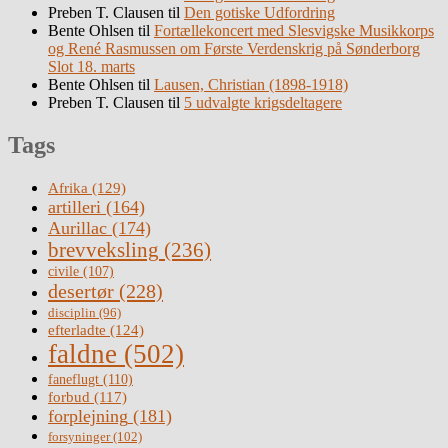
Preben T. Clausen
til
Den gotiske Udfordring
Bente Ohlsen
til
Fortællekoncert med Slesvigske Musikkorps
og René Rasmussen om Første Verdenskrig på Sønderborg
Slot 18. marts
Bente Ohlsen
til
Lausen, Christian (1898-1918)
Preben T. Clausen
til
5 udvalgte krigsdeltagere
Tags
Afrika
(129)
artilleri
(164)
Aurillac
(174)
brevveksling
(236)
civile
(107)
desertør
(228)
disciplin
(96)
efterladte
(124)
faldne
(502)
faneflugt
(110)
forbud
(117)
forplejning
(181)
forsyninger
(102)