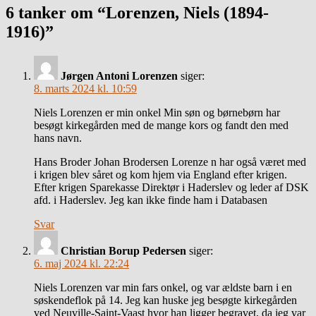
6 tanker om “Lorenzen, Niels (1894-
1916)”
Jørgen Antoni Lorenzen
siger:
8. marts 2024 kl. 10:59
Niels Lorenzen er min onkel Min søn og børnebørn har
besøgt kirkegården med de mange kors og fandt den med
hans navn.
Hans Broder Johan Brodersen Lorenze n har også været med
i krigen blev såret og kom hjem via England efter krigen.
Efter krigen Sparekasse Direktør i Haderslev og leder af DSK
afd. i Haderslev. Jeg kan ikke finde ham i Databasen
Svar
Christian Borup Pedersen
siger:
6. maj 2024 kl. 22:24
Niels Lorenzen var min fars onkel, og var ældste barn i en
søskendeflok på 14. Jeg kan huske jeg besøgte kirkegården
ved Neuville-Saint-Vaast hvor han ligger begravet, da jeg var