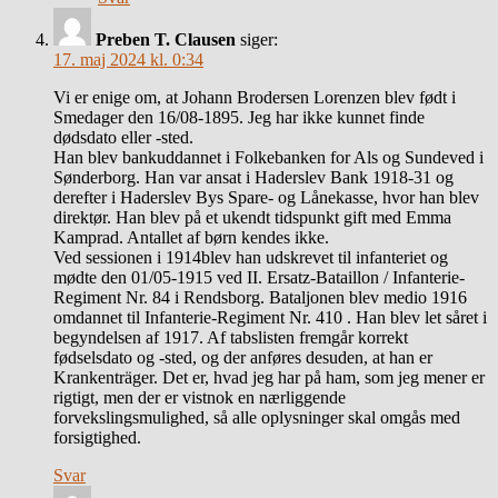
Preben T. Clausen
siger:
17. maj 2024 kl. 0:34
Vi er enige om, at Johann Brodersen Lorenzen blev født i
Smedager den 16/08-1895. Jeg har ikke kunnet finde
dødsdato eller -sted.
Han blev bankuddannet i Folkebanken for Als og Sundeved i
Sønderborg. Han var ansat i Haderslev Bank 1918-31 og
derefter i Haderslev Bys Spare- og Lånekasse, hvor han blev
direktør. Han blev på et ukendt tidspunkt gift med Emma
Kamprad. Antallet af børn kendes ikke.
Ved sessionen i 1914blev han udskrevet til infanteriet og
mødte den 01/05-1915 ved II. Ersatz-Bataillon / Infanterie-
Regiment Nr. 84 i Rendsborg. Bataljonen blev medio 1916
omdannet til Infanterie-Regiment Nr. 410 . Han blev let såret i
begyndelsen af 1917. Af tabslisten fremgår korrekt
fødselsdato og -sted, og der anføres desuden, at han er
Krankenträger. Det er, hvad jeg har på ham, som jeg mener er
rigtigt, men der er vistnok en nærliggende
forvekslingsmulighed, så alle oplysninger skal omgås med
forsigtighed.
Svar