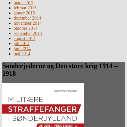
marts 2015
februar 2015
januar 2015
december 2014
november 2014
oktober 2014
september 2014
august 2014
juli 2014
juni 2014
maj 2014
Sønderjyderne og Den store krig 1914 –
1918