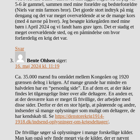
5-6 år gammel, sammen med mine forældre og bedsteforældre
(Niels var min farmors bror). Det gjorde stort indtryk på mig
dengang og det var meget overvældende at se de mange kors
(med 4 navne på hver). Jeg besøgte kirkegården med mine
børn i April 2024 og vi fandt hans grav igen. Det er stadig et
meget overvældende sted, og en påmindelse om hvor
forfærdelig en krig det var.
Svar
Bente Ohlsen
siger:
16. maj 2024 kl. 11:19
Ca. 35.000 mænd fra området mellem Kongeåen og 1920
grænsen deltog i krigen. Af mange grunde har mindre en
halvdelen har en “personlig side”. En af dem er, at der ikke
findes let tilgængelige lister over alle deltagere. En anden er,
at der desværre kun er meget få frivillige, der arbejder med
disse sider. Derfor er det en stor hjælp, at pårørende og andre,
indsender så mange oplysninger som muligt om deltagere, de
har kendskab til. Se
https://denstorekrig1914-
1918.dk/indsend-oplysninger-om-krigsdeltager/
.
De frivillige søger så oplysningee i mange forskellige kilder.
Man kan også selv finde meget via de kilder, der er nævnt