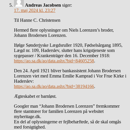
Andreas Jacobsen
siger:
17. maj 2024 kl. 23:27
Til Hanne C. Christensen
Hermed flere oplysninger om Niels Lorenzen’s broder,
Johann Brodersen Lorenzen.
Ifølge Sønderjyske Lægdsruller 1920, Fødselsårgang 1895,
Lægd nr. 109, Haderslev, slutter hans krigstjeneste som
sygepasser / Krankenträger den 16. December 1918:
https://ao.sa.dk/ao/data.ashx?bid=84605258
.
Den 24. April 1921 bliver bankassistent Johann Brodersen
Lorenzen viet med Emma Emilie Kamprad i Vor Frue Kirke i
Haderslev:
https://ao.sa.dk/ao/data.ashx?bid=38194166
.
Ægteskabet er barnløst.
Googler man “Johann Brodersen Lorenzen” fremkommer
flere stamtræer for familien Lorenzen på websitet
myheritage.dk.
En del af oplysningerne er fejlbehæftede, så de skal omgås
med forsigtighed.