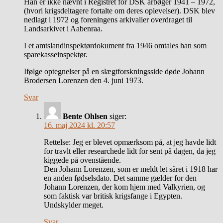
Han er ikke nævnt i Registret for DSK årbøger 1941 – 1972,
(hvori krigsdeltagere fortalte om deres oplevelser). DSK blev
nedlagt i 1972 og foreningens arkivalier overdraget til
Landsarkivet i Aabenraa.
I et amtslandinspektørdokument fra 1946 omtales han som
sparekasseinspektør.
Ifølge optegnelser på en slægtforskningsside døde Johann
Brodersen Lorenzen den 4. juni 1973.
Svar
Bente Ohlsen
siger:
16. maj 2024 kl. 20:57
Rettelse: Jeg er blevet opmærksom på, at jeg havde lidt
for travlt eller researchede lidt for sent på dagen, da jeg
kiggede på ovenstående.
Den Johann Lorenzen, som er meldt let såret i 1918 har
en anden fødselsdato. Det samme gælder for den
Johann Lorenzen, der kom hjem med Valkyrien, og
som faktisk var britisk krigsfange i Egypten.
Undskylder meget.
Svar