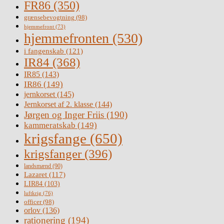
FR86
(350)
grænsebevogtning
(98)
hjemmefront
(73)
hjemmefronten
(530)
i fangenskab
(121)
IR84
(368)
IR85
(143)
IR86
(149)
jernkorset
(145)
Jernkorset af 2. klasse
(144)
Jørgen og Inger Friis
(190)
kammeratskab
(149)
krigsfange
(650)
krigsfanger
(396)
landsmænd
(90)
Lazaret
(117)
LIR84
(103)
luftkrig
(76)
officer
(98)
orlov
(136)
rationering
(194)