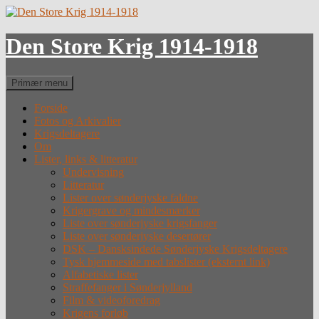
Hop
til
indhold
Den Store Krig 1914-1918
Søg
Primær menu
Forside
Fotos og Arkivalier
Krigsdeltagere
Om
Lister, links & litteratur
Undervisning
Litteratur
Lister over sønderjyske faldne
Krigergrave og mindesmærker
Liste over sønderjyske krigsfanger
Liste over sønderjyske desertører
DSK – Dansksindede Sønderjyske Krigsdeltagere
Tysk hjemmeside med tabslister (eksternt link)
Alfabetiske lister
Straffefanger i Sønderjylland
Film & videoforedrag
Krigens forløb