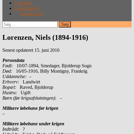
Leksikon
Lokalhistorie
Introduction
Søg
efter:
Lorenzen, Niels (1894-1916)
Senest opdateret 15. juni 2016
Persondata
Født:
10/07-1894, Smedager, Bjolderup Sogn
Død:
16/05-1916, Billy Montigny, Frankrig
Uddannelse:
–
Erhverv:
Landwirt
Bopæl:
Raved, Bjolderup
Hustru:
Ugift
Børn (før krigsafslutningen)
: –
Militære løbebane før krigen
–
Militære løbebane under krigen
Indtrådt:
?