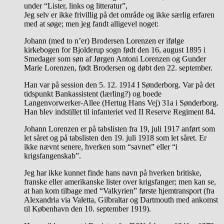
under “Lister, links og litteratur”,
Jeg selv er ikke frivillig på det område og ikke særlig erfaren
med at søge; men jeg fandt alligevel noget:
Johann (med to n’er) Brodersen Lorenzen er ifølge
kirkebogen for Bjolderup sogn født den 16, august 1895 i
Smedager som søn af Jørgen Antoni Lorenzen og Gunder
Marie Lorenzen, født Brodersen og døbt den 22. september.
Han var på session den 5. 12. 1914 I Sønderborg. Var på det
tidspunkt Bankassistent (lærling?) og boede
Langenvorwerker-Allee (Hertug Hans Vej) 31a i Sønderborg.
Han blev indstillet til infanteriet ved II Reserve Regiment 84.
Johann Lorenzen er på tabslisten fra 19, juli 1917 anført som
let såret og på tabslisten den 19. juli 1918 som let såret. Er
ikke nævnt senere, hverken som “savnet” eller “i
krigsfangenskab”.
Jeg har ikke kunnet finde hans navn på hverken britiske,
franske eller amerikanske lister over krigsfanger; men kan se,
at han kom tilbage med “Valkyrien” første hjemtransport (fra
Alexandria via Valetta, Gilbraltar og Dartmouth med ankomst
til København den 10. september 1919).