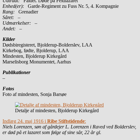
Udtrådt:
Faldet. Døde på Feldlazaret
Enhed(er):
Garde-Regiment zu Fuss Nr. 5, 4. Kompagnie
Rang:
Grenadier
Såret:
–
Udmærkelser: –
Andet:
–
Kilder
Dødsbiregisteret, Bjolderup-Bolderslev, LAA
Kirkebog, fødte, Bjolderup, LAA
Mindesten, Bjolderup Kirkegård
Marselisborg Monumentet, Aarhus
Publikationer
–
Fotos
Foto af mindesten, Sonja Barsøe
Detalje af mindesten, Bjolderup Kirkegård
Indlæg 24. maj 1916 i
Ribe Stiftstidende
:
Niels Lorenzen, søn af gårdejer L. Lorenzen i Raved ved Bolderslev,
er død på et lazaret som følge af sine sår, 22 år gl.