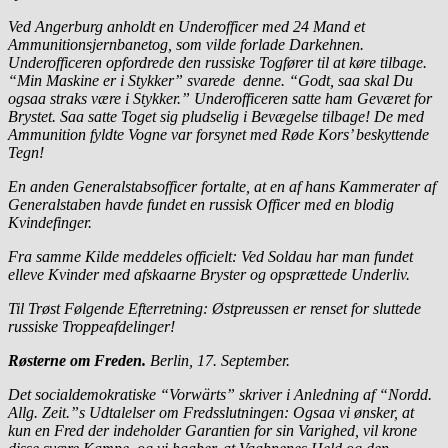
Ved Angerburg anholdt en Underofficer med 24 Mand et
Ammunitionsjernbanetog, som vilde forlade Darkehnen.
Underofficeren opfordrede den russiske Togfører til at køre tilbage.
“Min Maskine er i Stykker” svarede denne. “Godt, saa skal Du
ogsaa straks være i Stykker.” Underofficeren satte ham Geværet for
Brystet. Saa satte Toget sig pludselig i Bevægelse tilbage! De med
Ammunition fyldte Vogne var forsynet med Røde Kors’ beskyttende
Tegn!
En anden Generalstabsofficer fortalte, at en af hans Kammerater af
Generalstaben havde fundet en russisk Officer med en blodig
Kvindefinger.
Fra samme Kilde meddeles officielt: Ved Soldau har man fundet
elleve Kvinder med afskaarne Bryster og opsprættede Underliv.
Til Trøst Følgende Efterretning: Østpreussen er renset for sluttede
russiske Troppeafdelinger!
Røsterne om Freden.
Berlin, 17. September.
Det socialdemokratiske “Vorwärts” skriver i Anledning af “Nordd.
Allg. Zeit.”s Udtalelser om Fredsslutningen: Ogsaa vi ønsker, at
kun en Fred der indeholder Garantien for sin Varighed, vil krone