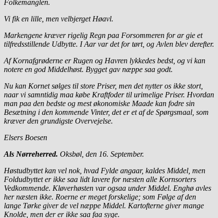
Folkemanglen.
Vi fik en lille, men velbjerget Høavl.
Markengene kræver rigelig Regn paa Forsommeren for ar gie et
tilfredsstillende Udbytte. I Aar var det for tørt, og Avlen blev derefter.
Af Kornafgrøderne er Rugen og Havren lykkedes bedst, og vi kan
notere en god Middelhøst. Bygget gav næppe saa godt.
Nu kan Kornet sølges til store Priser, men det nytter os ikke stort,
naar vi samntidig maa købe Kraftfoder til urimelige Priser. Hvordan
man paa den bedste og mest økonomiske Maade kan fodre sin
Besætning i den kommende Vinter, det er et af de Spørgsmaal, som
kræver den grundigste Overvejelse.
Elsers Boesen
Als Nørreherred.
Oksbøl, den 16. September.
Høstudbyttet kan vel nok, hvad Fylde angaar, kaldes Middel, men
Foldudbyttet er ikke saa lidt lavere for næsten alle Kornsorters
Vedkommende. Kløverhøsten var ogsaa under Middel. Enghø avles
her næsten ikke. Roerne er meget forskelige; som Følge af den
lange Tørke giver de vel næppe Middel. Kartofterne giver mange
Knolde, men der er ikke saa faa syge.