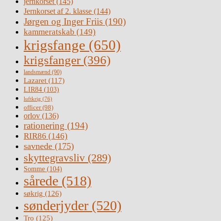
jernkorset
(145)
Jernkorset af 2. klasse
(144)
Jørgen og Inger Friis
(190)
kammeratskab
(149)
krigsfange
(650)
krigsfanger
(396)
landsmænd
(90)
Lazaret
(117)
LIR84
(103)
luftkrig
(76)
officer
(98)
orlov
(136)
rationering
(194)
RIR86
(146)
savnede
(175)
skyttegravsliv
(289)
Somme
(104)
sårede
(518)
søkrig
(126)
sønderjyder
(520)
Tro
(125)