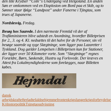
den lille Krydser “Cöln”s Undergang ved Helgoland. En anden
Søn er omkommen ved en Eksplosion om Bord paa et Skib, og to
Sønner staar ifølge “Landpost” under Fanerne i Tjingtau, som
trues af Japanerne.
Nordslesvig,
Fredag.
Besøg hos Saarede.
I den nærmeste Fremtid vil der af
Trafikministeren blive udstedt en Anordning, hvorefter Billetprisen
for 2., 3. og 4. Kl. nedsættes til det halve for de Personer, sin vil
besøge saarede og syge Slægtninge, som ligger paa Lazaretter i
Tyskland. Dog gælder Lempelsen i Billetprisen kun for Stationer,
der ligger over 50 Kilometer vorte. Som “Slægtninge” regnes
Forældre, Børn, Søskende, Hustru og Forlovede. Der kræves en
Attest fra Lokalmyndighederne som forelægges, naar Billetten
købes.
dansk
arbejdskraft
efterladte
faldne
hjemmefronten
krigsfanger
krigsforbrydelse
Köln
storpolitik
Tsingtao
udvisning