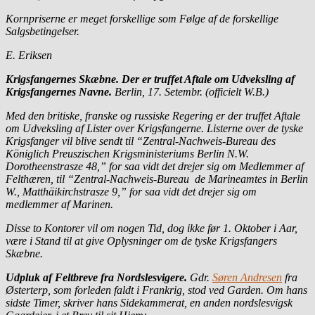
Kornpriserne er meget forskellige som Følge af de forskellige
Salgsbetingelser.
E. Eriksen
Krigsfangernes Skæbne. Der er truffet Aftale om Udveksling af
Krigsfangernes Navne.
Berlin, 17. Setembr. (officielt W.B.)
Med den britiske, franske og russiske Regering er der truffet Aftale
om Udveksling af Lister over Krigsfangerne. Listerne over de tyske
Krigsfanger vil blive sendt til “Zentral-Nachweis-Bureau des
Königlich Preuszischen Krigsministeriums Berlin N.W.
Dorotheenstrasze 48,” for saa vidt det drejer sig om Medlemmer af
Felthæren, til “Zentral-Nachweis-Bureau de Marineamtes in Berlin
W., Matthäikirchstrasze 9,” for saa vidt det drejer sig om
medlemmer af Marinen.
Disse to Kontorer vil om nogen Tid, dog ikke før 1. Oktober i Aar,
være i Stand til at give Oplysninger om de tyske Krigsfangers
Skæbne.
Udpluk af Feltbreve fra Nordslesvigere.
Gdr.
Søren Andresen
fra
Østerterp, som forleden faldt i Frankrig, stod ved Garden. Om hans
sidste Timer, skriver hans Sidekammerat, en anden nordslesvigsk