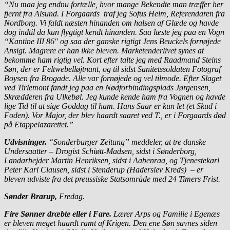
“Nu maa jeg endnu fortælle, hvor mange Bekendte man træffer her
fjernt fra Alsund. I Forgaards traf jeg Sofus Helm, Referendaren fra
Nordborg. Vi faldt næsten hinanden om halsen af Glæde og havde
dog indtil da kun flygtigt kendt hinanden. Saa læste jeg paa en Vogn
“Kantine III 86″ og saa der ganske rigtigt Jens Beuckels fornøjede
Ansigt. Magrere er han ikke bleven. Marketenderlivet synes at
bekomme ham rigtig vel. Kort efter talte jeg med Raadmand Steins
Søn, der er Feltwebelløjtnant, og til sidst Sanitetssoldaten Fotograf
Boysen fra Brogade. Alle var fornøjede og vel tilmode. Efter Slaget
ved Tirlemont fandt jeg paa en Nødforbindingsplads Jørgensen,
Skrædderen fra Ulkebøl. Jeg kunde kende ham fra Vognen og havde
lige Tid til at sige Goddag til ham. Hans Saar er kun let (et Skud i
Foden). Vor Major, der blev haardt saaret ved T., er i Forgaards død
på Etappelazarettet.”
Udvisninger.
“Sonderburger Zeitung” meddeler, at tre danske
Undersaatter – Drogist Schiøtt-Madsen, sidst i Sønderborg,
Landarbejder Martin Henriksen, sidst i Aabenraa, og Tjenestekarl
Peter Karl Clausen, sidst i Stenderup (Haderslev Kreds) – er
bleven udviste fra det preussiske Statsområde med 24 Timers Frist.
Sønder Brarup,
Fredag.
Fire Sønner dræbte eller i Fare.
Lærer Arps og Familie i Egenæs
er bleven meget haardt ramt af Krigen. Den ene Søn savnes siden