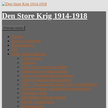
Hop
til
indhold
Den Store Krig 1914-1918
Søg
Primær menu
Forside
Fotos og Arkivalier
Krigsdeltagere
Om
Lister, links & litteratur
Undervisning
Litteratur
Lister over sønderjyske faldne
Krigergrave og mindesmærker
Liste over sønderjyske krigsfanger
Liste over sønderjyske desertører
DSK – Dansksindede Sønderjyske Krigsdeltagere
Tysk hjemmeside med tabslister (eksternt link)
Alfabetiske lister
Straffefanger i Sønderjylland
Film & videoforedrag
Krigens forløb