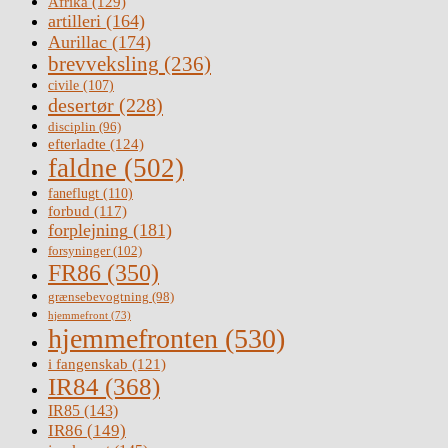
Afrika
(129)
artilleri
(164)
Aurillac
(174)
brevveksling
(236)
civile
(107)
desertør
(228)
disciplin
(96)
efterladte
(124)
faldne
(502)
faneflugt
(110)
forbud
(117)
forplejning
(181)
forsyninger
(102)
FR86
(350)
grænsebevogtning
(98)
hjemmefront
(73)
hjemmefronten
(530)
i fangenskab
(121)
IR84
(368)
IR85
(143)
IR86
(149)