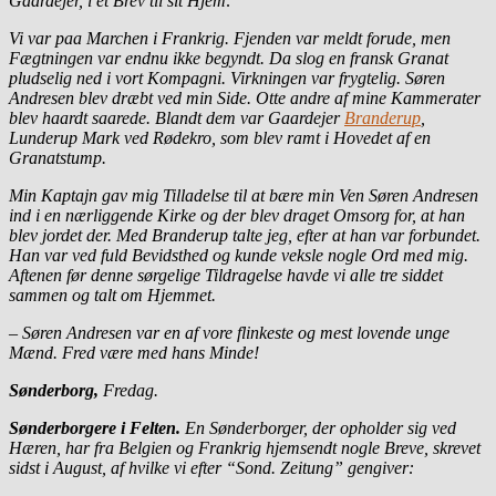
Gaardejer, i et Brev til sit Hjem:
Vi var paa Marchen i Frankrig. Fjenden var meldt forude, men
Fægtningen var endnu ikke begyndt. Da slog en fransk Granat
pludselig ned i vort Kompagni. Virkningen var frygtelig. Søren
Andresen blev dræbt ved min Side. Otte andre af mine Kammerater
blev haardt saarede. Blandt dem var Gaardejer
Branderup
,
Lunderup Mark ved Rødekro, som blev ramt i Hovedet af en
Granatstump.
Min Kaptajn gav mig Tilladelse til at bære min Ven Søren Andresen
ind i en nærliggende Kirke og der blev draget Omsorg for, at han
blev jordet der. Med Branderup talte jeg, efter at han var forbundet.
Han var ved fuld Bevidsthed og kunde veksle nogle Ord med mig.
Aftenen før denne sørgelige Tildragelse havde vi alle tre siddet
sammen og talt om Hjemmet.
– Søren Andresen var en af vore flinkeste og mest lovende unge
Mænd. Fred være med hans Minde!
Sønderborg,
Fredag.
Sønderborgere i Felten.
En Sønderborger, der opholder sig ved
Hæren, har fra Belgien og Frankrig hjemsendt nogle Breve, skrevet
sidst i August, af hvilke vi efter “Sond. Zeitung” gengiver: