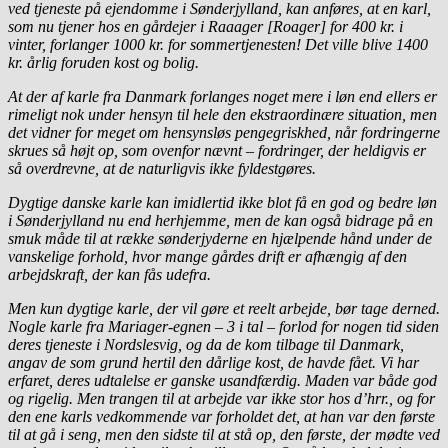
ved tjeneste på ejendomme i Sønderjylland, kan anføres, at en karl,
som nu tjener hos en gårdejer i Raaager [Roager] for 400 kr. i
vinter, forlanger 1000 kr. for sommertjenesten! Det ville blive 1400
kr. årlig foruden kost og bolig.
At der af karle fra Danmark forlanges noget mere i løn end ellers er
rimeligt nok under hensyn til hele den ekstraordinære situation, men
det vidner for meget om hensynsløs pengegriskhed, når fordringerne
skrues så højt op, som ovenfor nævnt – fordringer, der heldigvis er
så overdrevne, at de naturligvis ikke fyldestgøres.
Dygtige danske karle kan imidlertid ikke blot få en god og bedre løn
i Sønderjylland nu end herhjemme, men de kan også bidrage på en
smuk måde til at række sønderjyderne en hjælpende hånd under de
vanskelige forhold, hvor mange gårdes drift er afhængig af den
arbejdskraft, der kan fås udefra.
Men kun dygtige karle, der vil gøre et reelt arbejde, bør tage derned.
Nogle karle fra Mariager-egnen – 3 i tal – forlod for nogen tid siden
deres tjeneste i Nordslesvig, og da de kom tilbage til Danmark,
angav de som grund hertil den dårlige kost, de havde fået. Vi har
erfaret, deres udtalelse er ganske usandfærdig. Maden var både god
og rigelig. Men trangen til at arbejde var ikke stor hos d’hrr., og for
den ene karls vedkommende var forholdet det, at han var den første
til at gå i seng, men den sidste til at stå op, den første, der mødte ved