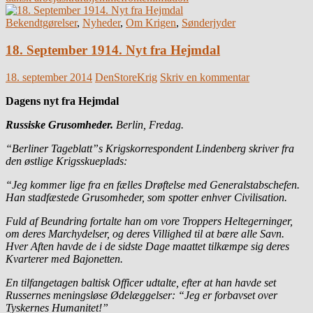
Bekendtgørelser
,
Nyheder
,
Om Krigen
,
Sønderjyder
18. September 1914. Nyt fra Hejmdal
18. september 2014
DenStoreKrig
Skriv en kommentar
Dagens nyt fra Hejmdal
Russiske Grusomheder.
Berlin, Fredag.
“Berliner Tageblatt”s Krigskorrespondent Lindenberg skriver fra
den østlige Krigsskueplads:
“Jeg kommer lige fra en fælles Drøftelse med Generalstabschefen.
Han stadfæstede Grusomheder, som spotter enhver Civilisation.
Fuld af Beundring fortalte han om vore Troppers Heltegerninger,
om deres Marchydelser, og deres Villighed til at bære alle Savn.
Hver Aften havde de i de sidste Dage maattet tilkæmpe sig deres
Kvarterer med Bajonetten.
En tilfangetagen baltisk Officer udtalte, efter at han havde set
Russernes meningsløse Ødelæggelser: “Jeg er forbavset over
Tyskernes Humanitet!”