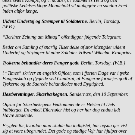
disse svære Kampe, og vi haaber, at Vaabnenes Held og den
politiske Ledelses kloge Maadehold vil muliggøre en saadan Fred
inden altfor længe.
Uldent Undertøj og Strømper til Soldaterne.
Berlin, Torsdag.
(W.B.)
“Berliner Zeitung am Mittag” offentliggør følgende Telegram:
Beder om Samling af snarlig Tilsendelse af stor Mængder uldent
Undertøj og Strømper til mine Soldater. Hilsen! Wilhelm, Kronprins.
Tyskerne behandler deres Fanger godt.
Berlin, Torsdag. (W.B.)
i “Times” skriver en engelsk Officer, som i fjorten Dage var i tyske
Fangenskab og flygtede ved Cambrai, at Fangerne forplejes godt af
Tyskerne og de Saarede behandledes med Dygtighed.
Høstberetninger. Skærbækegnen.
Søndernæs, den 10 September.
Ogsaa for Skærbækegens Vedkommende er Høsten til Dels
indbjerget. En enkelt Efternøler hist og her har dog endnu lidt
Havre staaende.
Frygten for, hvordan man skulde faa indhøstet, har ogsaa ger vist
sig at være ubegrundet. Det gode og stadige Vejr har hjulpet over