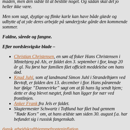
maden, men den sidste til at bestille noget. Og sådan skal det jo
heller ikke være.
Men som sagt, dygtige og flinke karle kan have både glæde og
udbytte af at yde deres arbejde på sønderjyske gårde den kommende
sommer.
Faldne, sårede og fangne.
Efter nordslesvigske blade –
Christian Christensen
, en søn af fisker Hans Christensen i
Mintebjerg på Als, er faldet den 3. september i fjor, knap 20
år gl. Nu først har familien fået officielt meddelelse om hans
død.
Knud Juhl
, som af landmand Simon Juhl i Strandelhjørn ved
Bevtoft, er falden den 13. december i fjor. Hans pårørende
har ifølge ”Dannevirke” søgt om at få hans lig sendt hjem;
dette er dog blevet nægtet, fordi han ligger for nær ved
frontlinjen.
Anker Frank
fra Jels er faldet.
Slagtermester Schwartz i Toftlund har fået bud gennem
”Røde Kors” om, at hans ældste søn siden 30. august f.a. har
befundet sig i russisk fangenskab.
dansk arbejdskraft
hjemmefronten
inflation