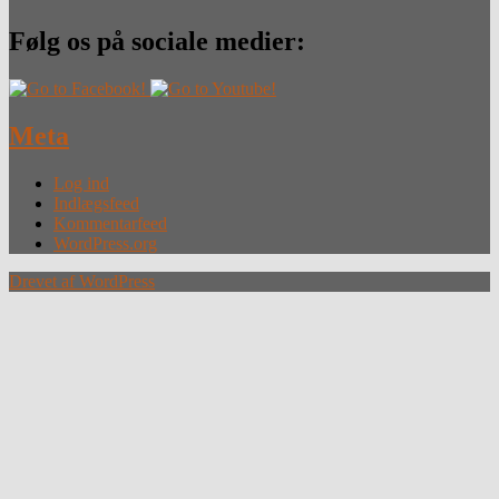
Følg os på sociale medier:
Meta
Log ind
Indlægsfeed
Kommentarfeed
WordPress.org
Drevet af WordPress