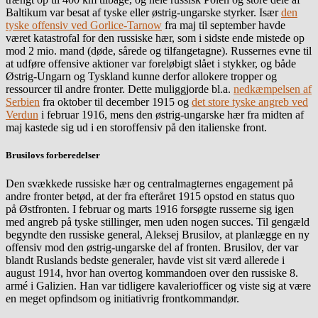
Baltikum var besat af tyske eller østrig-ungarske styrker. Især
den
tyske offensiv ved Gorlice-Tarnow
fra maj til september havde
været katastrofal for den russiske hær, som i sidste ende mistede op
mod 2 mio. mand (døde, sårede og tilfangetagne). Russernes evne til
at udføre offensive aktioner var foreløbigt slået i stykker, og både
Østrig-Ungarn og Tyskland kunne derfor allokere tropper og
ressourcer til andre fronter. Dette muliggjorde bl.a.
nedkæmpelsen af
Serbien
fra oktober til december 1915 og
det store tyske angreb ved
Verdun
i februar 1916, mens den østrig-ungarske hær fra midten af
maj kastede sig ud i en storoffensiv på den italienske front.
Brusilovs forberedelser
Den svækkede russiske hær og centralmagternes engagement på
andre fronter betød, at der fra efteråret 1915 opstod en status quo
på Østfronten. I februar og marts 1916 forsøgte russerne sig igen
med angreb på tyske stillinger, men uden nogen succes. Til gengæld
begyndte den russiske general, Aleksej Brusilov, at planlægge en ny
offensiv mod den østrig-ungarske del af fronten. Brusilov, der var
blandt Ruslands bedste generaler, havde vist sit værd allerede i
august 1914, hvor han overtog kommandoen over den russiske 8.
armé i Galizien. Han var tidligere kavaleriofficer og viste sig at være
en meget opfindsom og initiativrig frontkommandør.