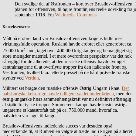
Den sydlige del af Østfronten – kort over Brusilov-offensiven: T
planen for offensiven, til højre frontlinjens reelle udvikling fra ju
september 1916. Fra
Wikimedia Commons
.
Konsekvenserne
Målt på erobret land var Brusilov-offensiven krigens hidtil mest
virkningsfulde operation. Rusland havde erobret eller generobret ca.
2
25.000 km
land, taget over 400.000 krigsfanger og bemægtiget sig
store mængder materiel. I et mere overordnet perspektiv var det nok
så vigtigt for de allierede, at den russiske offensiv havde tvunget
centralmagterne til at overflytte tropper fra den italienske front og
Vestfronten, hvilket bl.a. lettede presset på de hårdtprøvede franske
styrker ved
Verdun
.
Militært set bragte den russiske offensiv Østrig-Ungarn i knæ.
Det
habsburgske kejserrige havde tidligere vaklet under krigen
, men den
østrig-ungarske hærs sammenhængskraft var nu definitivt afhængig
af støtte fra tyske tropper. Sommerens kampe havde kostet østrig-
ungarerne et katastrofalt tab på ca. 750.000 mand, hvoraf ca.
halvdelen var taget til fange.
Brusilov-offensivens indledende succes var desuden også
medvirkende til, at Rumænien valgte at træde ind i krigen på allieret