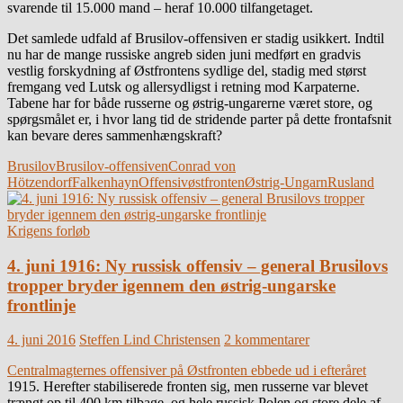
svarende til 15.000 mand – heraf 10.000 tilfangetaget.
Det samlede udfald af Brusilov-offensiven er stadig usikkert. Indtil
nu har de mange russiske angreb siden juni medført en gradvis
vestlig forskydning af Østfrontens sydlige del, stadig med størst
fremgang ved Lutsk og allersydligst i retning mod Karpaterne.
Tabene har for både russerne og østrig-ungarerne været store, og
spørgsmålet er, i hvor lang tid de stridende parter på dette frontafsnit
kan bevare deres sammenhængskraft?
Brusilov
Brusilov-offensiven
Conrad von
Hötzendorf
Falkenhayn
Offensiv
østfronten
Østrig-Ungarn
Rusland
Krigens forløb
4. juni 1916: Ny russisk offensiv – general Brusilovs
tropper bryder igennem den østrig-ungarske
frontlinje
4. juni 2016
Steffen Lind Christensen
2 kommentarer
Centralmagternes offensiver på Østfronten ebbede ud i efteråret
1915. Herefter stabiliserede fronten sig, men russerne var blevet
trængt op til 400 km tilbage, og hele russisk Polen og store dele af