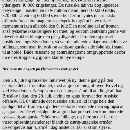
yderligere 40.000 krigsfanger. De russiske tab var dog ligeledes
betydelige – næsten en halv million mand, heraf 60.000 døde,
370.000 sårede og 60.000 savnede. Derfor syntes den russiske
offensiv fra centralmagternes perspektiv også at have mistet
momentum igen allerede den 9. juli: Den nordlige del af fronten
anså tyskerne ikke længere for truet, og selvom centralmagterne var
blevet skubbet tilbage den på sydlige del af fronten og mistet
positioner langs Styr-floden, så var der allerede anlagt nye defensive
stillinger, som man fra tysk og østrig-ungarske side følte sig i stand
til at holde. Både russerne og centralmagterne omgrupperede derfor
nu deres tropper og gjorde klar til nye kampe.
Nye russiske angreb på Østfrontens sydlige del
Den 20. juli tog russerne initiativet på ny, denne gang på den
centrale del af frontafsnittet, med angreb retning af byen Kovel og
ved Styr-floden. Netop som disse kampe så ud til at klinge af, har
Brusilov i dag, den 28. juli, endnu en gang fornyet den russiske
offensiv. Kl. 04 åbnede det russiske artilleri ild langs hele den
sydlige del af fronten, og i flere sektorer benyttede man sig også af
gasgranater. De efterfølgende angreb har presset den kombinerede
tysk-østrig-ungarske ’Südarmee’ tilbage, og flere steder har der
været opløsningstendenser blandt de østrig-ungarske arméer.
Eksempelvis har 4. armé i dag mistet ca. 60 % af sin styrke,