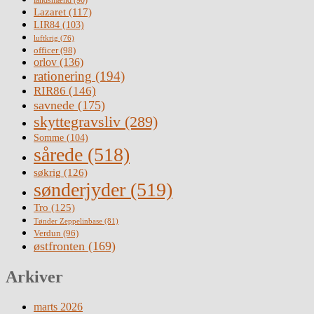
Lazaret
(117)
LIR84
(103)
luftkrig
(76)
officer
(98)
orlov
(136)
rationering
(194)
RIR86
(146)
savnede
(175)
skyttegravsliv
(289)
Somme
(104)
sårede
(518)
søkrig
(126)
sønderjyder
(519)
Tro
(125)
Tønder Zeppelinbase
(81)
Verdun
(96)
østfronten
(169)
Arkiver
marts 2026