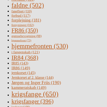
faldne
(502)
faneflugt
(110)
forbud
(117)
forplejning
(181)
forsyninger
(102)
FR86
(350)
grænsebevogtning
(98)
hjemmefront
(73)
hjemmefronten
(530)
i fangenskab
(121)
IR84
(368)
IR85
(143)
IR86
(149)
jernkorset
(145)
Jernkorset af 2. klasse
(144)
Jørgen og Inger Friis
(190)
kammeratskab
(149)
krigsfange
(650)
krigsfanger
(396)
landsmænd
(90)