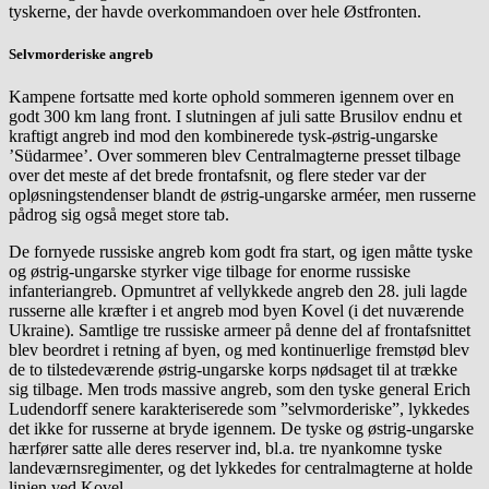
tyskerne, der havde overkommandoen over hele Østfronten.
Selvmorderiske angreb
Kampene fortsatte med korte ophold sommeren igennem over en
godt 300 km lang front. I slutningen af juli satte Brusilov endnu et
kraftigt angreb ind mod den kombinerede tysk-østrig-ungarske
’Südarmee’. Over sommeren blev Centralmagterne presset tilbage
over det meste af det brede frontafsnit, og flere steder var der
opløsningstendenser blandt de østrig-ungarske arméer, men russerne
pådrog sig også meget store tab.
De fornyede russiske angreb kom godt fra start, og igen måtte tyske
og østrig-ungarske styrker vige tilbage for enorme russiske
infanteriangreb. Opmuntret af vellykkede angreb den 28. juli lagde
russerne alle kræfter i et angreb mod byen Kovel (i det nuværende
Ukraine). Samtlige tre russiske armeer på denne del af frontafsnittet
blev beordret i retning af byen, og med kontinuerlige fremstød blev
de to tilstedeværende østrig-ungarske korps nødsaget til at trække
sig tilbage. Men trods massive angreb, som den tyske general Erich
Ludendorff senere karakteriserede som ”selvmorderiske”, lykkedes
det ikke for russerne at bryde igennem. De tyske og østrig-ungarske
hærfører satte alle deres reserver ind, bl.a. tre nyankomne tyske
landeværnsregimenter, og det lykkedes for centralmagterne at holde
linjen ved Kovel.