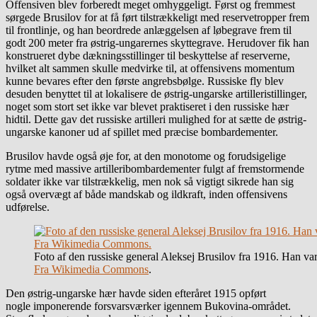
Offensiven blev forberedt meget omhyggeligt. Først og fremmest
sørgede Brusilov for at få ført tilstrækkeligt med reservetropper frem
til frontlinje, og han beordrede anlæggelsen af løbegrave frem til
godt 200 meter fra østrig-ungarernes skyttegrave. Herudover fik han
konstrueret dybe dækningsstillinger til beskyttelse af reserverne,
hvilket alt sammen skulle medvirke til, at offensivens momentum
kunne bevares efter den første angrebsbølge. Russiske fly blev
desuden benyttet til at lokalisere de østrig-ungarske artilleristillinger,
noget som stort set ikke var blevet praktiseret i den russiske hær
hidtil. Dette gav det russiske artilleri mulighed for at sætte de østrig-
ungarske kanoner ud af spillet med præcise bombardementer.
Brusilov havde også øje for, at den monotome og forudsigelige
rytme med massive artilleribombardementer fulgt af fremstormende
soldater ikke var tilstrækkelig, men nok så vigtigt sikrede han sig
også overvægt af både mandskab og ildkraft, inden offensivens
udførelse.
Foto af den russiske general Aleksej Brusilov fra 1916. Han var
Fra Wikimedia Commons
.
Den østrig-ungarske hær havde siden efteråret 1915 opført
nogle imponerende forsvarsværker igennem Bukovina-området.