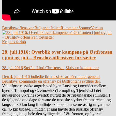
Brusilov-offensiven
Bulgarien
Italien
Rumænien
Somme
Verdun
Krigens forløb
28. juli 1916: Overblik over kampene på Østfronten
i juni og juli – Brusilov-offensiven fortsætter
28. juli 2016
Steffen Lind Christensen
Skriv en kommentar
Den 4. juni 1916 indledte fire russiske arméer under general
Brusilovs kommando en offensiv på Østfrontens sydlige del
.
Veludførte russiske angreb ved byen Lutsk og i området mellem
byerne Tarnopol og Czernowitz (Ternopil og Tjernivitsi i det
nuværende Ukraine) overløb hurtigt de østrig-ungarske stillinger. I
de følgende otte dage fortsatte de russiske styrker fremmarchen, og
langs en 80 km lang frontlinje skubbede russerne østrig-ungarerne
ca. 45 km tilbage. I midten af juni havde den russiske offensiv
fremgang langs hele den sydlige del af Østfronten, og byerne