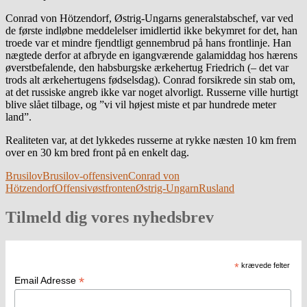
Conrad von Hötzendorf, Østrig-Ungarns generalstabschef, var ved
de første indløbne meddelelser imidlertid ikke bekymret for det, han
troede var et mindre fjendtligt gennembrud på hans frontlinje. Han
nægtede derfor at afbryde en igangværende galamiddag hos hærens
øverstbefalende, den habsburgske ærkehertug Friedrich (– det var
trods alt ærkehertugens fødselsdag). Conrad forsikrede sin stab om,
at det russiske angreb ikke var noget alvorligt. Russerne ville hurtigt
blive slået tilbage, og ”vi vil højest miste et par hundrede meter
land”.
Realiteten var, at det lykkedes russerne at rykke næsten 10 km frem
over en 30 km bred front på en enkelt dag.
Brusilov
Brusilov-offensiven
Conrad von
Hötzendorf
Offensiv
østfronten
Østrig-Ungarn
Rusland
Tilmeld dig vores nyhedsbrev
*
krævede felter
*
Email Adresse