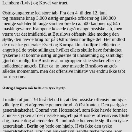
Lemberg (Lviv) og Kovel var truet.
Østrig-ungarerne led store tab: Fra den 4. til den 12. juni
tog russerne knap 3.000 østrig-ungarske officerer og 190.000
menige soldater til fange samt erobrede ca. 500 kanoner og 645
maskingeværer. Kampene kostede også mange russiske tab, men
værre var det imidlertid, at Brusilovs offensiv ikke modtog den
støtte, den havde brug for på Østfrontens nordlige del. Her undlod
de russiske generaler Evert og Kuropatkin at udføre helhjertede
angreb på de tyske stillinger, hvilket ellers skulle have forhindret
tyskerne i at komme østrig-ungarerne til undsætning og samtidigt
gjort det muligt for Brusilov at omgruppere sine styrker efter de
indledende angreb. Efter ca. to uger mistede Brusilovs angreb
således momentum, men det offensive initiativ var endnu ikke tabt
for russerne.
Østrig-Ungarn må bede om tysk hjælp
I midten af juni 1916 så det ud til, at den russiske offensiv muligvis
ville føre til et afgørende gennembrud på Østfronten. Den østrigske
generalstabschef, Conrad von Hötzendorf, som ikke havde formået
at indse styrken af det russiske angreb på Brusilov-offensivens første
dag, havde dog allerede den 8. juni måtte henvende sig til den tyske
generalstab i Berlin og bede om hjælp. Hvis ikke den tyske
generalstabschef, Eric von Falkenhayn, sendte tyske troppe, som