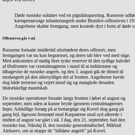
Døde russiske soldater ved en pigtrådsspærring. Russerne udfør
kæmpemæssige infanteriangreb under Brusilov-offensiven i 19
Angrebene skabte fremgang, men kostede dyrt i form af døde o
Offensiven går i stå
Russerne fortsatte imidlertid ufortrødent deres offensiv, men
fremgangen var nu kun begrænset, og deres tab blev ved med stige.
Med ankomsten af stadig flere tyske reserver til den sydlige halvdel
af Østfronten var centralmagterne i stand til at inddæmme og
tilbagevise de russiske angreb, og den 3. august gik de tilmed til
modangreb på den allersydligst del af fronten. Angriberne havde
dog både terrænet og vejret imod sig og manglede desuden
tilstrækkeligt mandskab.
De russiske operationer forsatte langs fronten i løbet af august og
september, men uden at kunne bryde igennem centralmagternes
linjer. Adskillige forsøg på at bemægtige sig Kovel slog gang på
gang fejl, ligesom fremstød mod Karpaterne mod syd allerede i
midten af august var gået i stå. I dag, den 21. september, bad den
russiske tsar, Nikolaj II, den russiske generalstabschef, Mikhail
Alekseev, om at stoppe de “håbløse angreb” på Kovel.