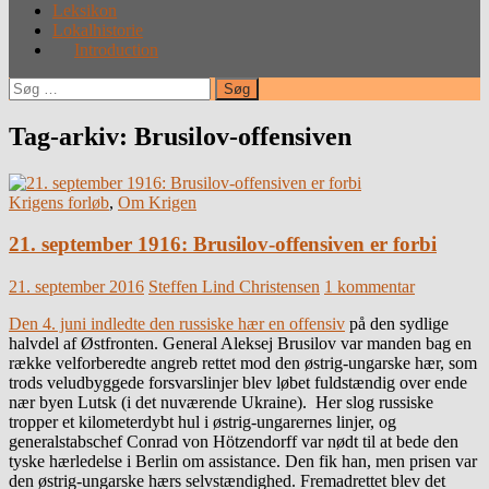
Leksikon
Lokalhistorie
Introduction
Søg
efter:
Tag-arkiv: Brusilov-offensiven
Krigens forløb
,
Om Krigen
21. september 1916: Brusilov-offensiven er forbi
21. september 2016
Steffen Lind Christensen
1 kommentar
Den 4. juni indledte den russiske hær en offensiv
på den sydlige
halvdel af Østfronten. General Aleksej Brusilov var manden bag en
række velforberedte angreb rettet mod den østrig-ungarske hær, som
trods veludbyggede forsvarslinjer blev løbet fuldstændig over ende
nær byen Lutsk (i det nuværende Ukraine). Her slog russiske
tropper et kilometerdybt hul i østrig-ungarernes linjer, og
generalstabschef Conrad von Hötzendorff var nødt til at bede den
tyske hærledelse i Berlin om assistance. Den fik han, men prisen var
den østrig-ungarske hærs selvstændighed. Fremadrettet blev det