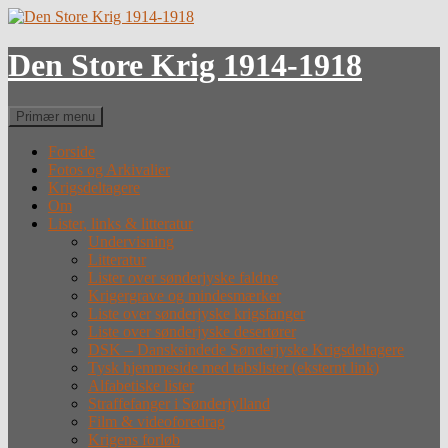
Hop
til
indhold
Den Store Krig 1914-1918
Søg
Primær menu
Forside
Fotos og Arkivalier
Krigsdeltagere
Om
Lister, links & litteratur
Undervisning
Litteratur
Lister over sønderjyske faldne
Krigergrave og mindesmærker
Liste over sønderjyske krigsfanger
Liste over sønderjyske desertører
DSK – Dansksindede Sønderjyske Krigsdeltagere
Tysk hjemmeside med tabslister (eksternt link)
Alfabetiske lister
Straffefanger i Sønderjylland
Film & videoforedrag
Krigens forløb