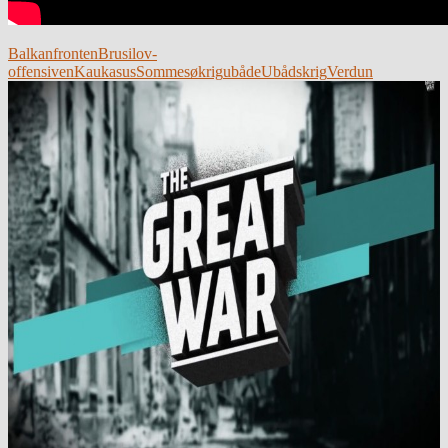
Balkanfronten
Brusilov-
offensiven
Kaukasus
Somme
søkrig
ubåde
Ubådskrig
Verdun