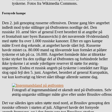
tyskerne. Fotos fra Wikimedia Commons.
Fornyede kampe
Den 2. juli genoptog russerne offensiven. Denne gang blev angrebet
indledt mod tyske stillinger på Østfrontens nordlige del. Den
russiske 10. armé blev af general Evert beordret til at angribe på
et frontafsnit nær byen Baranovichi (i det nuværende Hviderusland)
med støtte fra over 1.000 russiske kanoner. Efter en uges kampe
måtte Evert dog erkende, at angrebet havde slået fejl. Russerne
havde mistet ca. 80.000 mand og tilsvarende kun formået at påføre
tyskerne et tab på ca. 16.000. Angrebet formåede ikke at tiltrække
tyske styrker fra den sydlige del af Østfronten og forhindrede heller
ikke tyskerne i at sende yderligere reserver til støtte for østrig-
ungarerne. Endnu et russisk angreb på tyskerne i området nær Riga
slog også fejl den 5. juni. Angrebet, beordret af general Kuropatkin,
var kun kortvarigt og blevet slået tilbage allerede samme dag.
Fotografi af ingenmandsland et ukendt sted på Østfronten. Selv
østrig-ungarske stillinger måtte give efter under Brusilov-offens
Det var således igen uden støtte mod nord, at Brusilov genoptog den
russiske offensiv i starten af juli. Alligevel havde det fornyede
angreb fremgang, og i den første uge tog Brusilovs styrker