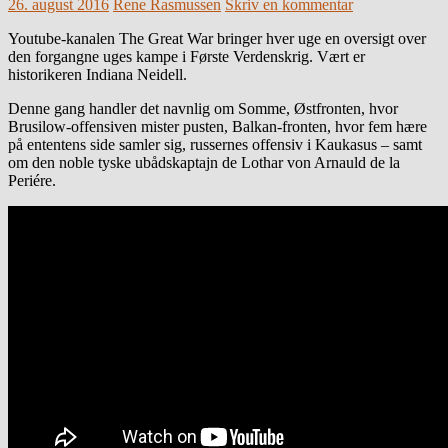
26. august 2016
Rene Rasmussen
Skriv en kommentar
Youtube-kanalen The Great War bringer hver uge en oversigt over
den forgangne uges kampe i Første Verdenskrig. Vært er
historikeren Indiana Neidell.
Denne gang handler det navnlig om Somme, Østfronten, hvor
Brusilow-offensiven mister pusten, Balkan-fronten, hvor fem hære
på ententens side samler sig, russernes offensiv i Kaukasus – samt
om den noble tyske ubådskaptajn de Lothar von Arnauld de la
Periére.