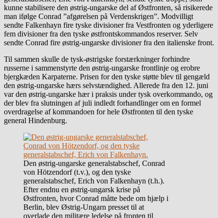
kunne stabilisere den østrig-ungarske del af Østfronten, så risikerede
man ifølge Conrad ”afgørelsen på Verdenskrigen”. Modvilligt
sendte Falkenhayn fire tyske divisioner fra Vestfronten og yderligere
fem divisioner fra den tyske østfrontskommandos reserver. Selv
sendte Conrad fire østrig-ungarske divisioner fra den italienske front.
Til sammen skulle de tysk-østrigske forstærkninger forhindre
russerne i sammenstyrte den østrig-ungarske frontlinje og erobre
bjergkæden Karpaterne. Prisen for den tyske støtte blev til gengæld
den østrig-ungarske hærs selvstændighed. Allerede fra den 12. juni
var den østrig-ungarske hær i praksis under tysk overkommando, og
der blev fra slutningen af juli indledt forhandlinger om en formel
overdragelse af kommandoen for hele Østfronten til den tyske
general Hindenburg.
Den østrig-ungarske generalstabschef, Conrad
von Hötzendorf (t.v.), og den tyske
generalstabschef, Erich von Falkenhayn (t.h.).
Efter endnu en østrig-ungarsk krise på
Østfronten, hvor Conrad måtte bede om hjælp i
Berlin, blev Østrig-Ungarn presset til at
overlade den militære ledelse på fronten til