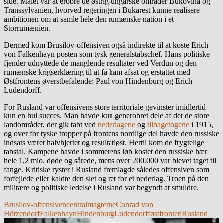
side. Målet var at erobre de østrig-ungarske områder Bukovina og
Transsylvanien, hvorved regeringen i Bukarest kunne realisere
ambitionen om at samle hele den rumænske nation i et
Storrumænien.
Dermed kom Brusilov-offensiven også indirekte til at koste Erich
von Falkenhayn posten som tysk generalstabschef. Hans politiske
fjender udnyttede de manglende resultater ved Verdun og den
rumænske krigserklæring til at få ham afsat og erstattet med
Østfrontens øverstbefalende: Paul von Hindenburg og Erich
Ludendorff.
For Rusland var offensivens store territoriale gevinster imidlertid
kun en hul succes. Man havde kun generobret dele af det de store
landområder, der gik tabt ved
nederlagene
og
tilbagetogene
i 1915,
og over for tyske tropper på frontens nordlige del havde den russiske
indsats været halvhjertet og resultatløst. Hertil kom de frygtelige
tabstal. Kampene havde i sommerens løb kostet den russiske hær
hele 1,2 mio. døde og sårede, mens over 200.000 var blevet taget til
fange. Kritiske ryster i Rusland fremlagde således offensiven som
forfejlede eller kaldte den slet og ret for et nederlag. Troen på den
militære og politiske ledelse i Rusland var begyndt at smuldre.
Brusilov-offensiven
centralmagterne
Conrad von
Hötzendorf
Falkenhayn
Hindenburg
Ludendorff
østfronten
Rusland