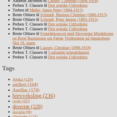
Andreas Jacobsen
til
Lausen, Christian (1898-1918)
Preben T. Clausen
til
Den gotiske Udfordring
Torben
til
Møller, Søren Peter (1894-1915)
Bente Ohlsen
til
Schmidt, Marinus Christian (1886-1915)
Bente Ohlsen
til
Schmidt, Peter Jørgen (1893-1915)
Preben T. Clausen
til
Den gotiske Udfordring
Preben T. Clausen
til
Den gotiske Udfordring
Bente Ohlsen
til
Fortællekoncert med Slesvigske Musikkorps
og René Rasmussen om Første Verdenskrig på Sønderborg
Slot 18. marts
Bente Ohlsen
til
Lausen, Christian (1898-1918)
Preben T. Clausen
til
5 udvalgte krigsdeltagere
Preben T. Clausen
til
Den gotiske Udfordring
Tags
Afrika
(129)
artilleri
(164)
Aurillac
(174)
brevveksling
(236)
civile
(107)
desertør
(228)
disciplin
(96)
efterladte
(124)