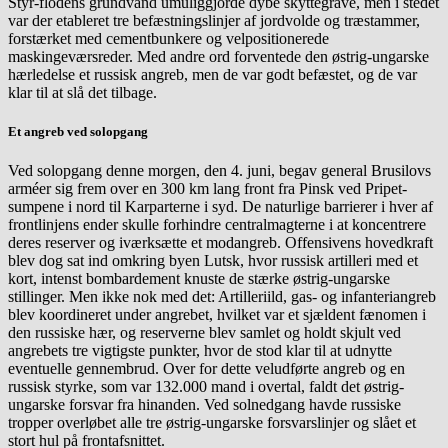
Styr-flodens grundvand umuliggjorde dybe skyttegrave, men i stedet
var der etableret tre befæstningslinjer af jordvolde og træstammer,
forstærket med cementbunkere og velpositionerede
maskingeværsreder. Med andre ord forventede den østrig-ungarske
hærledelse et russisk angreb, men de var godt befæstet, og de var
klar til at slå det tilbage.
Et angreb ved solopgang
Ved solopgang denne morgen, den 4. juni, begav general Brusilovs
arméer sig frem over en 300 km lang front fra Pinsk ved Pripet-
sumpene i nord til Karparterne i syd. De naturlige barrierer i hver af
frontlinjens ender skulle forhindre centralmagterne i at koncentrere
deres reserver og iværksætte et modangreb. Offensivens hovedkraft
blev dog sat ind omkring byen Lutsk, hvor russisk artilleri med et
kort, intenst bombardement knuste de stærke østrig-ungarske
stillinger. Men ikke nok med det: Artilleriild, gas- og infanteriangreb
blev koordineret under angrebet, hvilket var et sjældent fænomen i
den russiske hær, og reserverne blev samlet og holdt skjult ved
angrebets tre vigtigste punkter, hvor de stod klar til at udnytte
eventuelle gennembrud. Over for dette veludførte angreb og en
russisk styrke, som var 132.000 mand i overtal, faldt det østrig-
ungarske forsvar fra hinanden. Ved solnedgang havde russiske
tropper overløbet alle tre østrig-ungarske forsvarslinjer og slået et
stort hul på frontafsnittet.