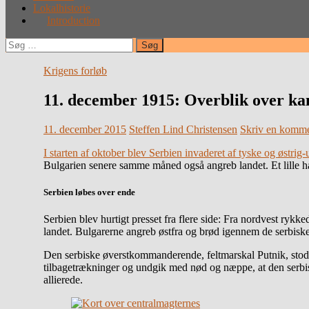
Lokalhistorie
Introduction
Søg
efter:
Krigens forløb
11. december 1915: Overblik over k
11. december 2015
Steffen Lind Christensen
Skriv en komme
I starten af oktober blev Serbien invaderet af tyske og østrig
Bulgarien senere samme måned også angreb landet. Et lille håb 
Serbien løbes over ende
Serbien blev hurtigt presset fra flere side: Fra nordvest rykk
landet. Bulgarerne angreb østfra og brød igennem de serbisk
Den serbiske øverstkommanderende, feltmarskal Putnik, stod
tilbagetrækninger og undgik med nød og næppe, at den serbisk
allierede.