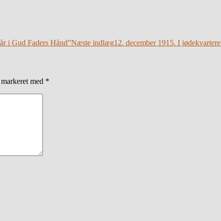
tår i Gud Faders Hånd”
Næste indlæg
12. december 1915. I jødekvartere
r markeret med
*