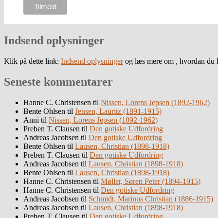
Indsend oplysninger
Klik på dette link:
Indsend oplysninger
og læs mere om , hvordan du k
Seneste kommentarer
Hanne C. Christensen
til
Nissen, Lorens Jepsen (1892-1962)
Bente Ohlsen
til
Jensen, Lauritz (1891-1915)
Anni
til
Nissen, Lorens Jepsen (1892-1962)
Preben T. Clausen
til
Den gotiske Udfordring
Andreas Jacobsen
til
Den gotiske Udfordring
Bente Ohlsen
til
Lausen, Christian (1898-1918)
Preben T. Clausen
til
Den gotiske Udfordring
Andreas Jacobsen
til
Lausen, Christian (1898-1918)
Bente Ohlsen
til
Lausen, Christian (1898-1918)
Hanne C. Christensen
til
Møller, Søren Peter (1894-1915)
Hanne C. Christensen
til
Den gotiske Udfordring
Andreas Jacobsen
til
Schmidt, Marinus Christian (1886-1915)
Andreas Jacobsen
til
Lausen, Christian (1898-1918)
Preben T. Clausen
til
Den gotiske Udfordring