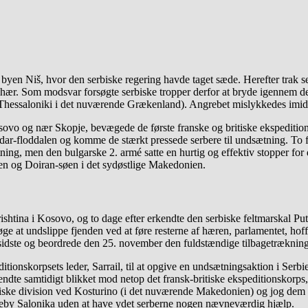
 byen Niš, hvor den serbiske regering havde taget sæde. Herefter trak se
hær. Som modsvar forsøgte serbiske tropper derfor at bryde igennem de b
(Thessaloniki i det nuværende Grækenland). Angrebet mislykkedes imidle
ovo og nær Skopje, bevægede de første franske og britiske ekspedition
-floddalen og komme de stærkt pressede serbere til undsætning. To fran
ning, men den bulgarske 2. armé satte en hurtig og effektiv stopper for 
en og Doiran-søen i det sydøstlige Makedonien.
tina i Kosovo, og to dage efter erkendte den serbiske feltmarskal Putni
søge at undslippe fjenden ved at føre resterne af hæren, parlamentet, hof
 sidste og beordrede den 25. november den fuldstændige tilbagetrækning
ionskorpsets leder, Sarrail, til at opgive en undsætningsaktion i Serbie
e samtidigt blikket mod netop det fransk-britiske ekspeditionskorps,
iske division ved Kosturino (i det nuværende Makedonien) og jog dem på 
neby Salonika uden at have ydet serberne nogen nævneværdig hjælp.