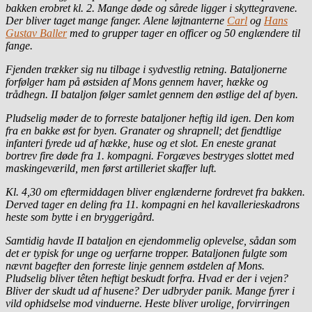
bakken erobret kl. 2. Mange døde og sårede ligger i skyttegravene.
Der bliver taget mange fanger. Alene løjtnanterne
Carl
og
Hans
Gustav Baller
med to grupper tager en officer og 50 englændere til
fange.
Fjenden trækker sig nu tilbage i sydvestlig retning. Bataljonerne
forfølger ham på østsiden af Mons gennem haver, hække og
trådhegn. II bataljon følger samlet gennem den østlige del af byen.
Pludselig møder de to forreste bataljoner heftig ild igen. Den kom
fra en bakke øst for byen. Granater og shrapnell; det fjendtlige
infanteri fyrede ud af hække, huse og et slot. En eneste granat
bortrev fire døde fra 1. kompagni. Forgæves bestryges slottet med
maskingeværild, men først artilleriet skaffer luft.
Kl. 4,30 om eftermiddagen bliver englænderne fordrevet fra bakken.
Derved tager en deling fra 11. kompagni en hel kavallerieskadrons
heste som bytte i en bryggerigård.
Samtidig havde II bataljon en ejendommelig oplevelse, sådan som
det er typisk for unge og uerfarne tropper. Bataljonen fulgte som
nævnt bagefter den forreste linje gennem østdelen af Mons.
Pludselig bliver têten heftigt beskudt forfra. Hvad er der i vejen?
Bliver der skudt ud af husene? Der udbryder panik. Mange fyrer i
vild ophidselse mod vinduerne. Heste bliver urolige, forvirringen