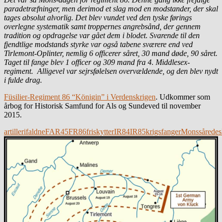
paradetræfninger, men derimod et slag mod en modstander, der skal
tages absolut alvorlig. Det blev vundet ved den tyske førings
overlegne systematik samt troppernes angrebsånd, der gennem
tradition og opdragelse var gået dem i blodet. Svarende til den
fjendtlige modstands styrke var også tabene sværere end ved
Tirlemont-Oplinter, nemlig 6 officerer såret, 30 mand døde, 90 såret.
Taget til fange blev 1 officer og 309 mand fra 4. Middlesex-
regiment. Alligevel var sejrsfølelsen overvældende, og den blev nydt
i fulde drag.
Füsilier-Regiment 86 “Königin” i Verdenskrigen
. Udkommer som
årbog for Historisk Samfund for Als og Sundeved til november
2015.
artilleri
faldne
FAR45
FR86
friskytter
IR84
IR85
krigsfanger
Mons
sårede
s