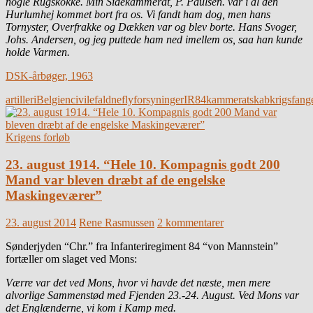
nogle Rugskokke. Min Sidekammerat, P. Paulsen. var i al den
Hurlumhej kommet bort fra os. Vi fandt ham dog, men hans
Tornyster, Overfrakke og Dækken var og blev borte. Hans Svoger,
Johs. Andersen, og jeg puttede ham ned imellem os, saa han kunde
holde Varmen.
DSK-årbøger, 1963
artilleri
Belgien
civile
faldne
fly
forsyninger
IR84
kammeratskab
krigsfang
Krigens forløb
23. august 1914. “Hele 10. Kompagnis godt 200
Mand var bleven dræbt af de engelske
Maskingeværer”
23. august 2014
Rene Rasmussen
2 kommentarer
Sønderjyden “Chr.” fra Infanteriregiment 84 “von Mannstein”
fortæller om slaget ved Mons:
Værre var det ved Mons, hvor vi havde det næste, men mere
alvorlige Sammenstød med Fjenden 23.-24. August. Ved Mons var
det Englænderne, vi kom i Kamp med.