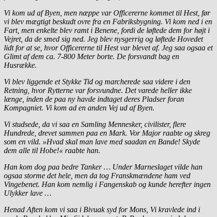
Vi kom ud af Byen, men næppe var Officererne kommet til Hest, før
vi blev mægtigt beskudt ovre fra en Fabriksbygning. Vi kom ned i en
Fart, men enkelte blev ramt i Benene, fordi de løftede dem for højt i
Vejret, da de smed sig ned. Jeg blev nysgerrig og løftede Hovedet
lidt for at se, hvor Officererne til Hest var blevet af. Jeg saa ogsaa et
Glimt af dem ca. 7-800 Meter borte. De forsvandt bag en
Husrække.
Vi blev liggende et Stykke Tid og marcherede saa videre i den
Retning, hvor Rytterne var forsvundne. Det varede heller ikke
længe, inden de paa ny havde indtaget deres Pladser foran
Kompagniet. Vi kom ad en anden Vej ud af Byen.
Vi studsede, da vi saa en Samling Mennesker, civilister, flere
Hundrede, drevet sammen paa en Mark. Vor Major raabte og skreg
som en vild. »Hvad skal man lave med saadan en Bande! Skyde
dem alle til Hobe!« raabte han.
Han kom dog paa bedre Tanker … Under Marneslaget vilde han
ogsaa storme det hele, men da tog Franskmændene ham ved
Vingebenet. Han kom nemlig i Fangenskab og kunde herefter ingen
Ulykker lave …
Henad Aften kom vi saa i Bivuak syd for Mons, Vi kravlede ind i