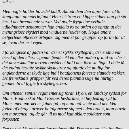
vokser.
Men nogle holder hovedet koldt. Blandt dem den tapre fører af 8.
kompagni, premierløjtnant Henrici. Som en klippe sidder han på sin
hest i det brændende virvar. Ved nogle frygtelige verbale
udladninger genopretter han endelig ro og orden og opnår, at det
meningsløse skyderi mod vinduerne holder op. Nogle andre
behjertede officerer arbejder sig med et par grupper op foran for at
se, hvad der er i vejen.
I forlængelse af gaden var der et stykke skyttegrav, der endnu var
besat af den ellers vigende fjende. Af en eller anden grund var der i
det uoverskuelige terræn opstået et hul i den forreste linje. I dette lå
det endnu besatte stykke skyttegrav og gjorde det muligt for
englænderne at skyde lige ind i bataljonens forreste sluttede rækker.
De fremskudte grupper får ved deres planmæssige ild hurtigt
fjenden til at flygte fra skyttegraven.
Om aftenen samler regimentet sig foran Hyon, en landsby sydøst for
Mons. Endnu skal Mont Erebus bestormes, et højdedrag syd for
Mons, men mørket er faldet på, og man må vente med det. Ved
foden af bjerget graver bataljonerne sig ned i den orden, man havde
om morgenen, og de går til ro med kampklare soldater som
forposter.
Det var så Mons-dagen for regiment 86. Denne gang ikke frejdige