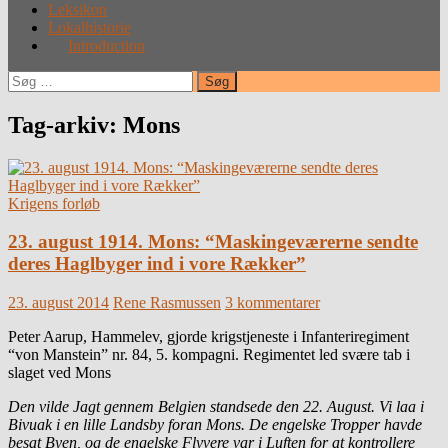
Leksikon
Lokalhistorie
Introduction
Søg
efter:
Tag-arkiv: Mons
Krigens forløb
23. august 1914. Mons: “Maskingeværerne sendte
deres Haglbyger ind i vore Rækker”
23. august 2014
Rene Rasmussen
3 kommentarer
Peter Aarup, Hammelev, gjorde krigstjeneste i Infanteriregiment
“von Manstein” nr. 84, 5. kompagni. Regimentet led svære tab i
slaget ved Mons
Den vilde Jagt gennem Belgien standsede den 22. August. Vi laa i
Bivuak i en lille Landsby foran Mons. De engelske Tropper havde
besat Byen, og de engelske Flyvere var i Luften for at kontrollere