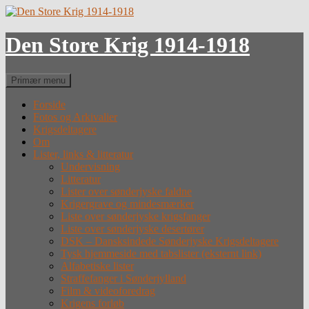
Hop
til
indhold
Den Store Krig 1914-1918
Søg
Primær menu
Forside
Fotos og Arkivalier
Krigsdeltagere
Om
Lister, links & litteratur
Undervisning
Litteratur
Lister over sønderjyske faldne
Krigergrave og mindesmærker
Liste over sønderjyske krigsfanger
Liste over sønderjyske desertører
DSK – Dansksindede Sønderjyske Krigsdeltagere
Tysk hjemmeside med tabslister (eksternt link)
Alfabetiske lister
Straffefanger i Sønderjylland
Film & videoforedrag
Krigens forløb