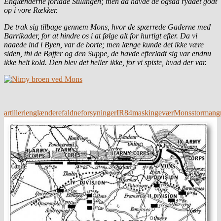
Englænderne forlade Stillingen; men da havde de ogsaa ryddet godt
op i vore Rækker.
De trak sig tilbage gennem Mons, hvor de spærrede Gaderne med
Barrikader, for at hindre os i at følge alt for hurtigt efter. Da vi
naaede ind i Byen, var de borte; men længe kunde det ikke være
siden, thi de Bøffer og den Suppe, de havde efterladt sig var endnu
ikke helt kold. Den blev det heller ikke, for vi spiste, hvad der var.
artilleri
englændere
faldne
forsyninger
IR84
maskingevær
Mons
stormang