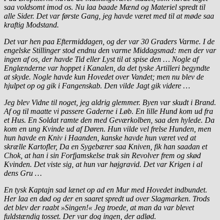
saa voldsomt imod os. Nu laa baade Mænd og Materiel spredt til
alle Sider. Det var første Gang, jeg havde været med til at møde saa
kraftig Modstand.
Det var hen paa Eftermiddagen, og der var 30 Graders Varme. I de
engelske Stillinger stod endnu den varme Middagsmad: men der var
ingen af os, der havde Tid eller Lyst til at spise den … Nogle af
Englænderne var hoppet i Kanalen, da det tyske Artilleri begyndte
at skyde. Nogle havde kun Hovedet over Vandet; men nu blev de
hjulpet op og gik i Fangenskab. Den vilde Jagt gik videre …
Jeg blev Vidne til noget, jeg aldrig glemmer. Byen var skudt i Brand.
Af og til maatte vi passere Gaderne i Løb. En lille Hund kom ud fra
et Hus. En Soldat ramte den med Geværkolben, saa den hylede. Da
kom en ung Kvinde ud af Døren. Hun vilde vel frelse Hunden, men
hun havde en Kniv i Haanden, kanske havde hun været ved at
skrælle Kartofler, Da en Sygebærer saa Kniven, fik han saadan et
Chok, at han i sin Forfjamskelse trak sin Revolver frem og skød
Kvinden. Det viste sig, at hun var højgravid. Det var Krigen i al
dens Gru …
En tysk Kaptajn sad lænet op ad en Mur med Hovedet indbundet.
Her laa en død og der en saaret spredt ud over Slagmarken. Trods
det blev der raabt »Singen!« Jeg troede, at man da var blevet
fuldstændig tosset. Der var dog ingen, der adlød.