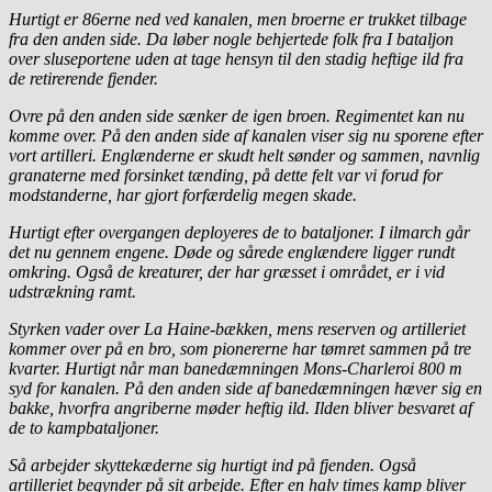
Hurtigt er 86erne ned ved kanalen, men broerne er trukket tilbage
fra den anden side. Da løber nogle behjertede folk fra I bataljon
over sluseportene uden at tage hensyn til den stadig heftige ild fra
de retirerende fjender.
Ovre på den anden side sænker de igen broen. Regimentet kan nu
komme over. På den anden side af kanalen viser sig nu sporene efter
vort artilleri. Englænderne er skudt helt sønder og sammen, navnlig
granaterne med forsinket tænding, på dette felt var vi forud for
modstanderne, har gjort forfærdelig megen skade.
Hurtigt efter overgangen deployeres de to bataljoner. I ilmarch går
det nu gennem engene. Døde og sårede englændere ligger rundt
omkring. Også de kreaturer, der har græsset i området, er i vid
udstrækning ramt.
Styrken vader over La Haine-bækken, mens reserven og artilleriet
kommer over på en bro, som pionererne har tømret sammen på tre
kvarter. Hurtigt når man banedæmningen Mons-Charleroi 800 m
syd for kanalen. På den anden side af banedæmningen hæver sig en
bakke, hvorfra angriberne møder heftig ild. Ilden bliver besvaret af
de to kampbataljoner.
Så arbejder skyttekæderne sig hurtigt ind på fjenden. Også
artilleriet begynder på sit arbejde. Efter en halv times kamp bliver