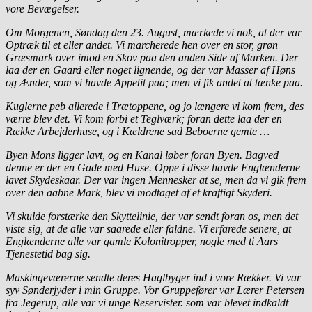
vore Bevægelser.
Om Morgenen, Søndag den 23. August, mærkede vi nok, at der var
Optræk til et eller andet. Vi marcherede hen over en stor, grøn
Græsmark over imod en Skov paa den anden Side af Marken. Der
laa der en Gaard eller noget lignende, og der var Masser af Høns
og Ænder, som vi havde Appetit paa; men vi fik andet at tænke paa.
Kuglerne peb allerede i Trætoppene, og jo længere vi kom frem, des
værre blev det. Vi kom forbi et Teglværk; foran dette laa der en
Række Arbejderhuse, og i Kældrene sad Beboerne gemte …
Byen Mons ligger lavt, og en Kanal løber foran Byen. Bagved
denne er der en Gade med Huse. Oppe i disse havde Englænderne
lavet Skydeskaar. Der var ingen Mennesker at se, men da vi gik frem
over den aabne Mark, blev vi modtaget af et kraftigt Skyderi.
Vi skulde forstærke den Skyttelinie, der var sendt foran os, men det
viste sig, at de alle var saarede eller faldne. Vi erfarede senere, at
Englænderne alle var gamle Kolonitropper, nogle med ti Aars
Tjenestetid bag sig.
Maskingeværerne sendte deres Haglbyger ind i vore Rækker. Vi var
syv Sønderjyder i min Gruppe. Vor Gruppefører var Lærer Petersen
fra Jegerup, alle var vi unge Reservister. som var blevet indkaldt