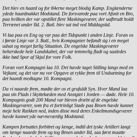
Det blev en haard og for 84erne meget blodig Kamp. Englænderne
ydede haardnakket Modstand. De forsvarede paa vort Afsnit en Bro,
paa hvilken der var opstillet flere Maskingeværer, der uafbrudt holdt
Terrænet under Ild. 2. Batl. blev sat ind ved Middagstid.
Vi laa paa en Eng og var paa det Tidspunkt i anden Linje. Foran os
i første Linje var 3. Batl., hvis Kompagnier befandt sig i en meget
udsat og meget farlig Situation. De engelske Maskingeværer
beherskede hele Landskabet, der var temmelig fladt og saaledes
ikke bød Spor af Skjul for vore Folk.
Foran vort Kompagni laa 10. Det havde taget Stilling langs med en
Vejkant, og det var nu vor Opgave at rykke frem til Undsætning for
det haardt medtagne 10. Kompagni.
Da vi naaede frem, mødte der os et grufuldt Syn. Hver Mand laa
paa sin Plads i Skyttekæden med Ansigtet i Jorden — døde. Hele 10.
Kompagnis godt 200 Mand var bleven dræbt af de engelske
Maskingeværer, som fra et fortrinligt Stade paa Broen havde kunnet
meje hele Rækken ned, inden disse med deres Enkeltmandsgeværer
havde kunnet yde nævneværdig Modstand.
Kampen fortsattes forbitret og længe, indtil det tyske Artilleri langt
om længe naaede frem og tog Broen under Ild, saa først maatte