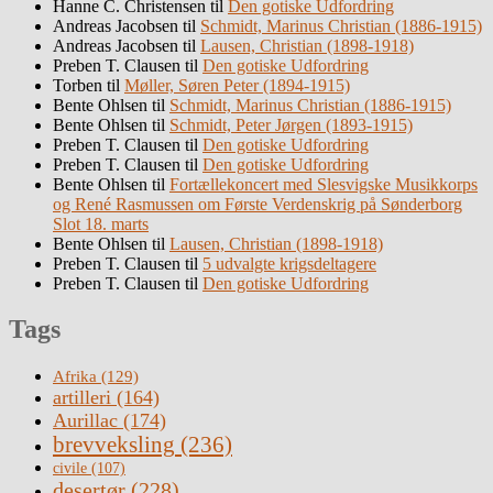
Hanne C. Christensen
til
Den gotiske Udfordring
Andreas Jacobsen
til
Schmidt, Marinus Christian (1886-1915)
Andreas Jacobsen
til
Lausen, Christian (1898-1918)
Preben T. Clausen
til
Den gotiske Udfordring
Torben
til
Møller, Søren Peter (1894-1915)
Bente Ohlsen
til
Schmidt, Marinus Christian (1886-1915)
Bente Ohlsen
til
Schmidt, Peter Jørgen (1893-1915)
Preben T. Clausen
til
Den gotiske Udfordring
Preben T. Clausen
til
Den gotiske Udfordring
Bente Ohlsen
til
Fortællekoncert med Slesvigske Musikkorps
og René Rasmussen om Første Verdenskrig på Sønderborg
Slot 18. marts
Bente Ohlsen
til
Lausen, Christian (1898-1918)
Preben T. Clausen
til
5 udvalgte krigsdeltagere
Preben T. Clausen
til
Den gotiske Udfordring
Tags
Afrika
(129)
artilleri
(164)
Aurillac
(174)
brevveksling
(236)
civile
(107)
desertør
(228)