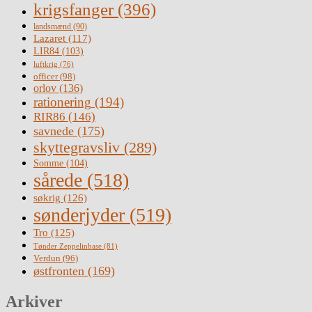
krigsfanger
(396)
landsmænd
(90)
Lazaret
(117)
LIR84
(103)
luftkrig
(76)
officer
(98)
orlov
(136)
rationering
(194)
RIR86
(146)
savnede
(175)
skyttegravsliv
(289)
Somme
(104)
sårede
(518)
søkrig
(126)
sønderjyder
(519)
Tro
(125)
Tønder Zeppelinbase
(81)
Verdun
(96)
østfronten
(169)
Arkiver