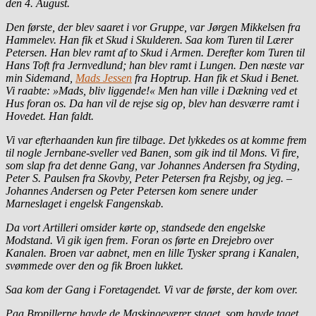
den 4. August.
Den første, der blev saaret i vor Gruppe, var Jørgen Mikkelsen fra
Hammelev. Han fik et Skud i Skulderen. Saa kom Turen til Lærer
Petersen. Han blev ramt af to Skud i Armen. Derefter kom Turen til
Hans Toft fra Jernvedlund; han blev ramt i Lungen. Den næste var
min Sidemand,
Mads Jessen
fra Hoptrup. Han fik et Skud i Benet.
Vi raabte: »Mads, bliv liggende!« Men han ville i Dækning ved et
Hus foran os. Da han vil de rejse sig op, blev han desværre ramt i
Hovedet. Han faldt.
Vi var efterhaanden kun fire tilbage. Det lykkedes os at komme frem
til nogle Jernbane-sveller ved Banen, som gik ind til Mons. Vi fire,
som slap fra det denne Gang, var Johannes Andersen fra Styding,
Peter S. Paulsen fra Skovby, Peter Petersen fra Rejsby, og jeg. –
Johannes Andersen og Peter Petersen kom senere under
Marneslaget i engelsk Fangenskab.
Da vort Artilleri omsider kørte op, standsede den engelske
Modstand. Vi gik igen frem. Foran os førte en Drejebro over
Kanalen. Broen var aabnet, men en lille Tysker sprang i Kanalen,
svømmede over den og fik Broen lukket.
Saa kom der Gang i Foretagendet. Vi var de første, der kom over.
Paa Bropillerne havde de Maskingeværer staaet, som havde taget