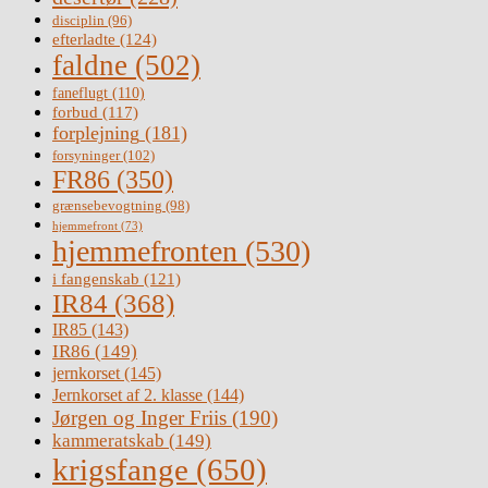
disciplin
(96)
efterladte
(124)
faldne
(502)
faneflugt
(110)
forbud
(117)
forplejning
(181)
forsyninger
(102)
FR86
(350)
grænsebevogtning
(98)
hjemmefront
(73)
hjemmefronten
(530)
i fangenskab
(121)
IR84
(368)
IR85
(143)
IR86
(149)
jernkorset
(145)
Jernkorset af 2. klasse
(144)
Jørgen og Inger Friis
(190)
kammeratskab
(149)
krigsfange
(650)