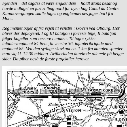
Fjenden – det sagdes at være englændere – holdt Mons besat og
havde indtaget en fast stilling nord for byen bag Canal du Centre.
Kanalovergangen skulle tages og englændernes jages bort fra
Mons.
Regimentet bøjer af fra vejen til venstre i skoven ved Obourg. Her
bliver der deployeret. I og III bataljon i forreste linje, II bataljon
følger bagefter som reserve i midten. Til højre rykker
infanteriregiment 84 frem, til venstre 36. infanteribrigade med
regiment 85. Ved den sydlige skovkant ca. 1 km fra kanalen spreder
man sig kl. 12.30 middag. Artilleriilden dundrede allerede på begge
sider. Da piber også de første projektiler herover.