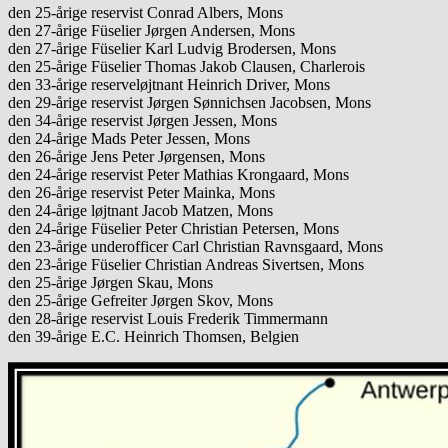
den 25-årige reservist Conrad Albers, Mons
den 27-årige Füselier Jørgen Andersen, Mons
den 27-årige Füselier Karl Ludvig Brodersen, Mons
den 25-årige Füselier Thomas Jakob Clausen, Charlerois
den 33-årige reserveløjtnant Heinrich Driver, Mons
den 29-årige reservist Jørgen Sønnichsen Jacobsen, Mons
den 34-årige reservist Jørgen Jessen, Mons
den 24-årige Mads Peter Jessen, Mons
den 26-årige Jens Peter Jørgensen, Mons
den 24-årige reservist Peter Mathias Krongaard, Mons
den 26-årige reservist Peter Mainka, Mons
den 24-årige løjtnant Jacob Matzen, Mons
den 24-årige Füselier Peter Christian Petersen, Mons
den 23-årige underofficer Carl Christian Ravnsgaard, Mons
den 23-årige Füselier Christian Andreas Sivertsen, Mons
den 25-årige Jørgen Skau, Mons
den 25-årige Gefreiter Jørgen Skov, Mons
den 28-årige reservist Louis Frederik Timmermann
den 39-årige E.C. Heinrich Thomsen, Belgien