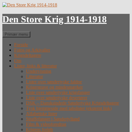
Hop
til
indhold
Den Store Krig 1914-1918
Søg
Primær menu
Forside
Fotos og Arkivalier
Krigsdeltagere
Om
Lister, links & litteratur
Undervisning
Litteratur
Lister over sønderjyske faldne
Krigergrave og mindesmærker
Liste over sønderjyske krigsfanger
Liste over sønderjyske desertører
DSK – Dansksindede Sønderjyske Krigsdeltagere
Tysk hjemmeside med tabslister (eksternt link)
Alfabetiske lister
Straffefanger i Sønderjylland
Film & videoforedrag
Krigens forløb