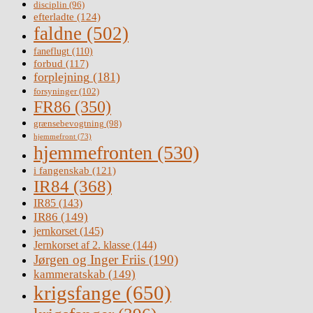
disciplin
(96)
efterladte
(124)
faldne
(502)
faneflugt
(110)
forbud
(117)
forplejning
(181)
forsyninger
(102)
FR86
(350)
grænsebevogtning
(98)
hjemmefront
(73)
hjemmefronten
(530)
i fangenskab
(121)
IR84
(368)
IR85
(143)
IR86
(149)
jernkorset
(145)
Jernkorset af 2. klasse
(144)
Jørgen og Inger Friis
(190)
kammeratskab
(149)
krigsfange
(650)