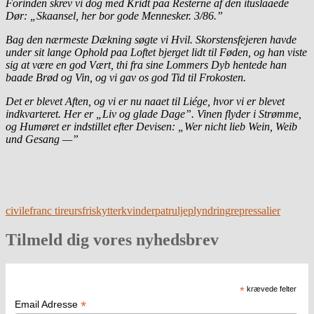
Forinden skrev vi dog med Kridt paa Resterne af den ituslaaede
Dør: „Skaansel, her bor gode Mennesker. 3/86.”
Bag den nærmeste Dækning søgte vi Hvil. Skorstensfejeren havde
under sit lange Ophold paa Loftet bjerget lidt til Føden, og han viste
sig at være en god Vært, thi fra sine Lommers Dyb hentede han
baade Brød og Vin, og vi gav os god Tid til Frokosten.
Det er blevet Aften, og vi er nu naaet til Liége, hvor vi er blevet
indkvarteret. Her er „Liv og glade Dage”. Vinen flyder i Strømme,
og Humøret
er indstillet efter Devisen: „Wer nicht lieb Wein, Weib
und Gesang —”
civile
franc tireurs
friskytter
kvinder
patrulje
plyndring
repressalier
Tilmeld dig vores nyhedsbrev
*
krævede felter
*
Email Adresse