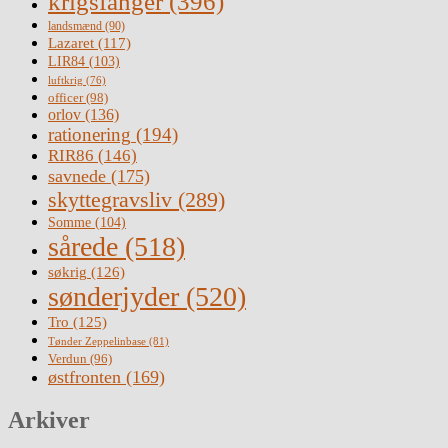
krigsfanger
(396)
landsmænd
(90)
Lazaret
(117)
LIR84
(103)
luftkrig
(76)
officer
(98)
orlov
(136)
rationering
(194)
RIR86
(146)
savnede
(175)
skyttegravsliv
(289)
Somme
(104)
sårede
(518)
søkrig
(126)
sønderjyder
(520)
Tro
(125)
Tønder Zeppelinbase
(81)
Verdun
(96)
østfronten
(169)
Arkiver