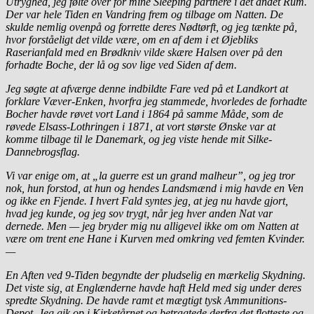
Utryghed, jeg følte over for mine Sleeping partnere i det andet Rum.
Der var hele Tiden en Vandring frem og tilbage om Natten. De
skulde nemlig ovenpå og forrette deres Nødtørft, og jeg tænkte på,
hvor forståeligt det vilde være, om en af dem i et Øjebliks
Raserianfald med en Brødkniv vilde skære Halsen over på den
forhadte Boche, der lå og sov lige ved Siden af dem.
Jeg søgte at afværge denne indbildte Fare ved på et Landkort at
forklare Væver-Enken, hvorfra jeg stammede, hvorledes de forhadte
Bocher havde røvet vort Land i 1864 på samme Måde, som de
røvede Elsass-Lothringen i 1871, at vort største Ønske var at
komme tilbage til le Danemark, og jeg viste hende mit Silke-
Dannebrogsflag.
Vi var enige om, at „la guerre est un grand malheur”, og jeg tror
nok, hun forstod, at hun og hendes Landsmænd i mig havde en Ven
og ikke en Fjende. I hvert Fald syntes jeg, at jeg nu havde gjort,
hvad jeg kunde, og jeg sov trygt, når jeg hver anden Nat var
dernede. Men — jeg bryder mig nu alligevel ikke om om Natten at
være om trent ene Hane i Kurven med omkring ved femten Kvinder.
—
En Aften ved 9-Tiden begyndte der pludselig en mærkelig Skydning.
Det viste sig, at Englænderne havde haft Held med sig under deres
spredte Skydning. De havde ramt et mægtigt tysk Ammunitions-
Depot. Jeg gik op i Kirketårnet og betragtede derfra det flotteste og