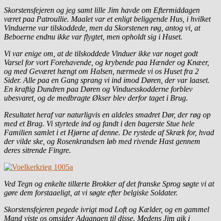
Skorstensfejeren og jeg samt lille Jim havde om Eftermiddagen
været paa Patroullie. Maalet var et enligt beliggende Hus, i hvilket
Vinduerne var tilskoddede, men da Skorstenen røg, antog vi, at
Beboerne endnu ikke var flygtet, men opholdt sig i Huset.
Vi var enige om, at de tilskoddede Vinduer ikke var noget godt
Varsel for vort Forehavende, og krybende paa Hænder og Knæer,
og med Geværet hængt om Halsen, nærmede vi os Huset fra 2
Sider. Alle paa en Gang sprang vi ind imod Døren, der var laaset.
En kraftig Dundren paa Døren og Vinduesskodderne forblev
ubesvaret, og de medbragte Økser blev derfor taget i Brug.
Resultatet heraf var naturligvis en aldeles smadret Dør, der røg op
med et Brag. Vi styrtede ind og fandt i den bagerste Stue hele
Familien samlet i et Hjørne af denne. De rystede af Skræk for,
hvad
der vilde ske, og Rosenkrandsen løb med rivende Hast gennem
deres sitrende Fingre.
Ved Tegn og enkelte tillærte Brokker af det franske Sprog søgte vi at
gøre dem forstaaeligt, at vi søgte efter belgiske Soldater.
Skorstensfejeren pegede ivrigt mod Loft og Kælder, og en gammel
Mand viste os omsider Adgangen til disse. Medens Jim gik i