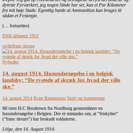
dyreste Fyrværkeri, jeg nogen Sinde har set, kun et Par Kilometer
fra mit høje Stade. Egentlig burde al Ammunition kun bruges til
sådan et Festorgie
.
(… fortsættes)
DSK-årbøger 1953
civile
franc tireurs
Nyheder
14. august 1914. Husundersøgelse i en belgisk
landsby: “De rystede af skræk for, hvad der ville
ske.”
14. august 2014
Rene Rasmussen
Skriv en kommentar
86’eren H.C Brodersen fra Nordborg gennemfører en
husundersøgelse i Belgien. Der er mistanke om, at “friskytter”
(“franc tireurs”) har beskudt soldaterne.
Liége, den 14. August 1914.