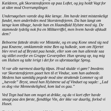
Kælderen, gik Skorstensfejeren op paa Loftet, og jeg holdt Vagt for
at sikre mod Overrumplinger.
Undersøgelsen varede dog ikke længe. Jim havde intet mistænkeligt
fundet, men anderledes med Skorstensfejeren. Da han langt om
længe kom tilbage, havde han en Haandfuld Hylstre med sig. De
stammede tydelig nok fra en Militærriffel, men hvem havde afskudt
dem?
Beboerne fattede straks vor Mistanke, og en ung Kone smed sig ned
paa Knæene, omklamrede mine Ben og hulkede, som om Hjertet
blev revet ud af Brystet paa hende, eller som om hun allerede saa
sig stillet overfor en Gruppe Geværpiber. Hun sprang op, tog mig
om Halsen
og talte ivrigt i det for os uforstaaelige Sprog.
Vi var alle nærmest daarlig tilpas. Hvad skulde vi gøre? Imedens
var Skorstensfejeren gaaet hen til et Vindue, som han aabnede.
Medens han samtidig pegede mod sine struttende Lommer og sit
„hævede” Bryst, smed han Hylstrene ud af Vinduet og sagde: „Lad
os dog vise Menneskelighed, kom lad os gaa.”
Ved Tegn bad han om noget at drikke, og da vi kort efter havde
smagt paa den første, fjendtlige Vin, der ikke var daarlig, forlod vi
Huset.