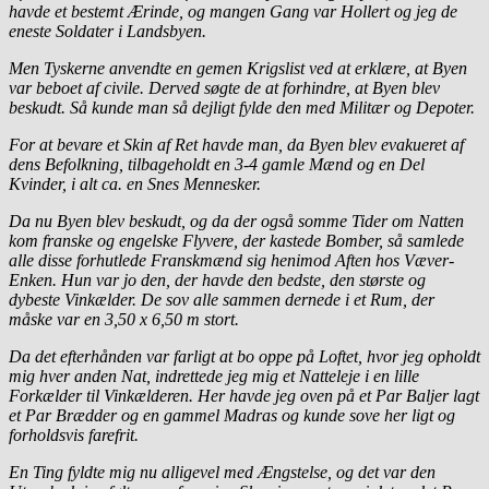
havde et bestemt Ærinde, og mangen Gang var Hollert og jeg de
eneste Soldater i Landsbyen.
Men Tyskerne anvendte en gemen Krigslist ved at erklære, at Byen
var beboet af civile. Derved søgte de at forhindre, at Byen blev
beskudt. Så kunde man så dejligt fylde den med Militær og Depoter.
For at bevare et Skin af Ret havde man, da Byen blev evakueret af
dens Befolkning, tilbageholdt en 3-4 gamle Mænd og en Del
Kvinder, i alt ca. en Snes Mennesker.
Da nu Byen blev beskudt, og da der også somme Tider om Natten
kom franske og engelske Flyvere, der kastede Bomber, så samlede
alle disse forhutlede Franskmænd sig henimod Aften hos Væver-
Enken. Hun var jo den, der havde den bedste, den største og
dybeste Vinkælder. De sov alle sammen dernede i et Rum, der
måske var en 3,50 x 6,50 m stort.
Da det efterhånden var farligt at bo oppe på Loftet, hvor jeg opholdt
mig hver anden Nat, indrettede jeg mig et Natteleje i en lille
Forkælder til Vinkælderen. Her havde jeg oven på et Par Baljer lagt
et Par Brædder og en gammel Madras og kunde sove her ligt og
forholdsvis farefrit.
En Ting fyldte mig nu alligevel med Ængstelse, og det var den