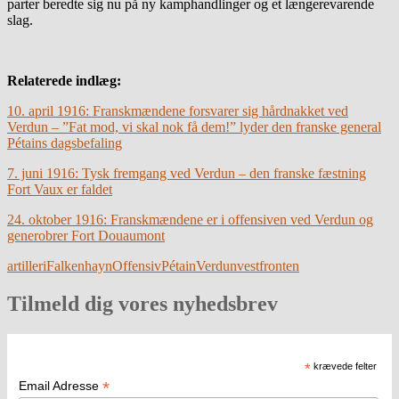
parter beredte sig nu på ny kamphandlinger og et længerevarende
slag.
Relaterede indlæg:
10. april 1916: Franskmændene forsvarer sig hårdnakket ved
Verdun – ”Fat mod, vi skal nok få dem!” lyder den franske general
Pétains dagsbefaling
7. juni 1916: Tysk fremgang ved Verdun – den franske fæstning
Fort Vaux er faldet
24. oktober 1916: Franskmændene er i offensiven ved Verdun og
generobrer Fort Douaumont
artilleri
Falkenhayn
Offensiv
Pétain
Verdun
vestfronten
Tilmeld dig vores nyhedsbrev
*
krævede felter
*
Email Adresse