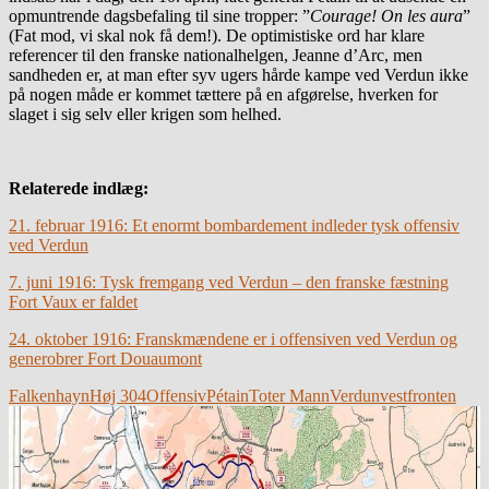
opmuntrende dagsbefaling til sine tropper: ”
Courage! On les aura
”
(Fat mod, vi skal nok få dem!). De optimistiske ord har klare
referencer til den franske nationalhelgen, Jeanne d’Arc, men
sandheden er, at man efter syv ugers hårde kampe ved Verdun ikke
på nogen måde er kommet tættere på en afgørelse, hverken for
slaget i sig selv eller krigen som helhed.
Relaterede indlæg:
21. februar 1916: Et enormt bombardement indleder tysk offensiv
ved Verdun
7. juni 1916: Tysk fremgang ved Verdun – den franske fæstning
Fort Vaux er faldet
24. oktober 1916: Franskmændene er i offensiven ved Verdun og
generobrer Fort Douaumont
Falkenhayn
Høj 304
Offensiv
Pétain
Toter Mann
Verdun
vestfronten