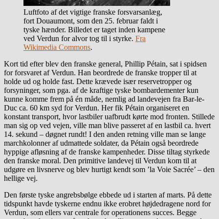
Luftfoto af det vigtige franske forsvarsanlæg,
fort Douaumont, som den 25. februar faldt i
tyske hænder. Billedet er taget inden kampene
ved Verdun for alvor tog til i styrke.
Fra
Wikimedia Commons
.
Kort tid efter blev den franske general, Phillip Pétain, sat i spidsen
for forsvaret af Verdun. Han beordrede de franske tropper til at
holde ud og holde fast. Dette krævede især reservetropper og
forsyninger, som pga. af de kraftige tyske bombardementer kun
kunne komme frem på én måde, nemlig ad landevejen fra Bar-le-
Duc ca. 60 km syd for Verdun. Her fik Pétain organiseret en
konstant transport, hvor lastbiler uafbrudt kørte mod fronten. Stillede
man sig op ved vejen, ville man blive passeret af en lastbil ca. hvert
14. sekund – døgnet rundt! I den anden retning ville man se lange
marchkolonner af udmattede soldater, da Pétain også beordrede
hyppige afløsning af de franske kampenheder. Disse tiltag styrkede
den franske moral. Den primitive landevej til Verdun kom til at
udgøre en livsnerve og blev hurtigt kendt som ’la Voie Sacrée’ – den
hellige vej.
Den første tyske angrebsbølge ebbede ud i starten af marts. På dette
tidspunkt havde tyskerne endnu ikke erobret højdedragene nord for
Verdun, som ellers var centrale for operationens succes. Begge