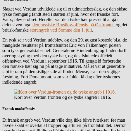
Slaget ved Verdun udviklede sig til et udmattelsesslag, og den sidste
tyske fremgang fandt sted i starten af juni, hvor det franske fort,
Vaux, blev erobret. Herefter var den tyske hær presset til at gå i
defensiven pga.
den russiske Brusilov-offensiv på Østfronten
og det
britisk-franske
storangreb ved Somme den 1. juli
.
En tysk sejr ved Verdun udeblev, og den 29. august kostede bl.a. de
manglede resultater på frontafsnittet Eric von Falkenhayn posten
som tysk generalstabschef. Generalerne Hindenburg og Ludendorff
overtog styring med den tyske hær, og de afsluttede officielt
offensiven ved Verdun i september 1916. Til gengæld forberedte
den franske hær sig nu på at tage initiativet. Målet var at generobre
tabt terræn på den østlige side af floden Meuse, især den vigtige
fæstning, Fort Douaumont, som var faldet få dag efter tyskernes
indledende angreb.
Kort over Verdun-fronten og de tyske angreb i 1916.
Fransk modoffensiv
Et fransk angreb ved Verdun ville dog ikke blive iværksat, før man
havde skabt et overtal af tropper og artilleri på frontafsnittet. Derfor
beordrede general Philippe Pétain ekstra artilleri til Verdun fra hele