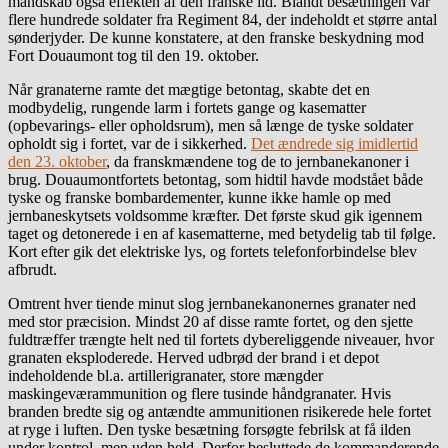
mandskab også effekten af den franske ild. Blandt besætningen var
flere hundrede soldater fra Regiment 84, der indeholdt et større antal
sønderjyder. De kunne konstatere, at den franske beskydning mod
Fort Douaumont tog til den 19. oktober.
Når granaterne ramte det mægtige betontag, skabte det en
modbydelig, rungende larm i fortets gange og kasematter
(opbevarings- eller opholdsrum), men så længe de tyske soldater
opholdt sig i fortet, var de i sikkerhed.
Det ændrede sig imidlertid
den 23. oktober
, da franskmændene tog de to jernbanekanoner i
brug. Douaumontfortets betontag, som hidtil havde modstået både
tyske og franske bombardementer, kunne ikke hamle op med
jernbaneskytsets voldsomme kræfter. Det første skud gik igennem
taget og detonerede i en af kasematterne, med betydelig tab til følge.
Kort efter gik det elektriske lys, og fortets telefonforbindelse blev
afbrudt.
Omtrent hver tiende minut slog jernbanekanonernes granater ned
med stor præcision. Mindst 20 af disse ramte fortet, og den sjette
fuldtræffer trængte helt ned til fortets dybereliggende niveauer, hvor
granaten eksploderede. Herved udbrød der brand i et depot
indeholdende bl.a. artillerigranater, store mængder
maskingeværammunition og flere tusinde håndgranater. Hvis
branden bredte sig og antændte ammunitionen risikerede hele fortet
at ryge i luften. Den tyske besætning forsøgte febrilsk at få ilden
under kontrol, men uden held. Derfor besluttede de kommanderende