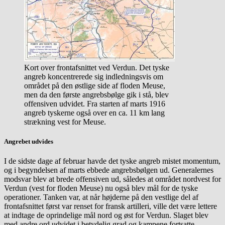
Kort over frontafsnittet ved Verdun. Det tyske
angreb koncentrerede sig indledningsvis om
området på den østlige side af floden Meuse,
men da den første angrebsbølge gik i stå, blev
offensiven udvidet. Fra starten af marts 1916
angreb tyskerne også over en ca. 11 km lang
strækning vest for Meuse.
Angrebet udvides
I de sidste dage af februar havde det tyske angreb mistet momentum,
og i begyndelsen af marts ebbede angrebsbølgen ud. Generalernes
modsvar blev at brede offensiven ud, således at området nordvest for
Verdun (vest for floden Meuse) nu også blev mål for de tyske
operationer. Tanken var, at når højderne på den vestlige del af
frontafsnittet først var renset for fransk artilleri, ville det være lettere
at indtage de oprindelige mål nord og øst for Verdun. Slaget blev
med andre ord udvidet i betydelig grad og kampene fortsatte.