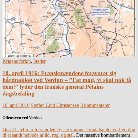
Krigens forløb
,
Steder
10. april 1916: Franskmændene forsvarer sig
hårdnakket ved Verdun – ”Fat mod, vi skal nok få
dem!” lyder den franske general Pétains
dagsbefaling
10. april 2016
Steffen Lind Christensen
3 kommentarer
Offensiven ved Verdun
Den 21. februar forvandlede tyske kanoner frontafsnittet ved Verdun
til et sandt helvede af ild, røg, og stål
. Det massive bombardement