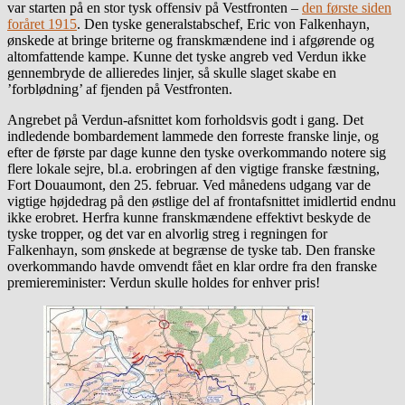
var starten på en stor tysk offensiv på Vestfronten –
den første siden
foråret 1915
. Den tyske generalstabschef, Eric von Falkenhayn,
ønskede at bringe briterne og franskmændene ind i afgørende og
altomfattende kampe. Kunne det tyske angreb ved Verdun ikke
gennembryde de allieredes linjer, så skulle slaget skabe en
’forblødning’ af fjenden på Vestfronten.
Angrebet på Verdun-afsnittet kom forholdsvis godt i gang. Det
indledende bombardement lammede den forreste franske linje, og
efter de første par dage kunne den tyske overkommando notere sig
flere lokale sejre, bl.a. erobringen af den vigtige franske fæstning,
Fort Douaumont, den 25. februar. Ved månedens udgang var de
vigtige højdedrag på den østlige del af frontafsnittet imidlertid endnu
ikke erobret. Herfra kunne franskmændene effektivt beskyde de
tyske tropper, og det var en alvorlig streg i regningen for
Falkenhayn, som ønskede at begrænse de tyske tab. Den franske
overkommando havde omvendt fået en klar ordre fra den franske
premiereminister: Verdun skulle holdes for enhver pris!