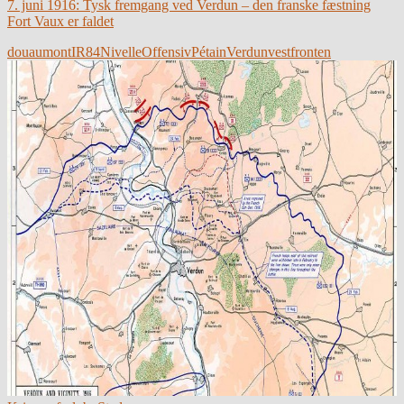
7. juni 1916: Tysk fremgang ved Verdun – den franske fæstning
Fort Vaux er faldet
douaumont
IR84
Nivelle
Offensiv
Pétain
Verdun
vestfronten