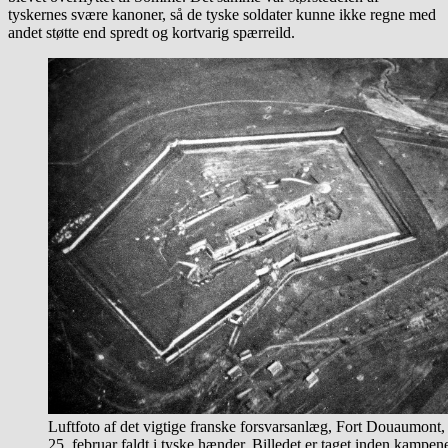
tyskernes svære kanoner, så de tyske soldater kunne ikke regne med
andet støtte end spredt og kortvarig spærreild.
Luftfoto af det vigtige franske forsvarsanlæg, Fort Douaumont
25. februar faldt i tyske hænder. Billedet er taget inden kampen