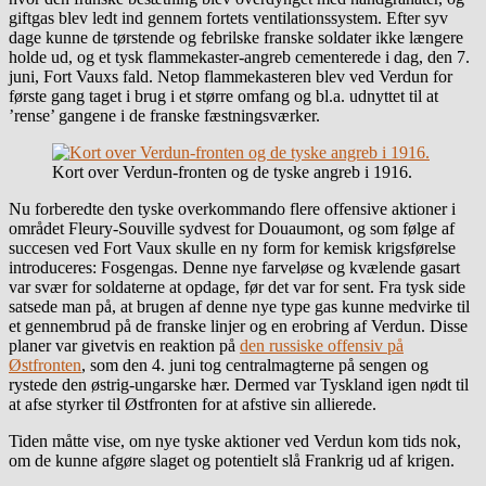
giftgas blev ledt ind gennem fortets ventilationssystem. Efter syv
dage kunne de tørstende og febrilske franske soldater ikke længere
holde ud, og et tysk flammekaster-angreb cementerede i dag, den 7.
juni, Fort Vauxs fald. Netop flammekasteren blev ved Verdun for
første gang taget i brug i et større omfang og bl.a. udnyttet til at
’rense’ gangene i de franske fæstningsværker.
Kort over Verdun-fronten og de tyske angreb i 1916.
Nu forberedte den tyske overkommando flere offensive aktioner i
området Fleury-Souville sydvest for Douaumont, og som følge af
succesen ved Fort Vaux skulle en ny form for kemisk krigsførelse
introduceres: Fosgengas. Denne nye farveløse og kvælende gasart
var svær for soldaterne at opdage, før det var for sent. Fra tysk side
satsede man på, at brugen af denne nye type gas kunne medvirke til
et gennembrud på de franske linjer og en erobring af Verdun. Disse
planer var givetvis en reaktion på
den russiske offensiv på
Østfronten
, som den 4. juni tog centralmagterne på sengen og
rystede den østrig-ungarske hær. Dermed var Tyskland igen nødt til
at afse styrker til Østfronten for at afstive sin allierede.
Tiden måtte vise, om nye tyske aktioner ved Verdun kom tids nok,
om de kunne afgøre slaget og potentielt slå Frankrig ud af krigen.