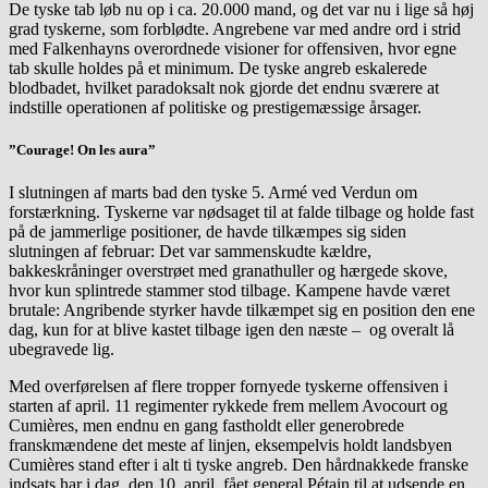
De tyske tab løb nu op i ca. 20.000 mand, og det var nu i lige så høj
grad tyskerne, som forblødte. Angrebene var med andre ord i strid
med Falkenhayns overordnede visioner for offensiven, hvor egne
tab skulle holdes på et minimum. De tyske angreb eskalerede
blodbadet, hvilket paradoksalt nok gjorde det endnu sværere at
indstille operationen af politiske og prestigemæssige årsager.
”Courage! On les aura”
I slutningen af marts bad den tyske 5. Armé ved Verdun om
forstærkning. Tyskerne var nødsaget til at falde tilbage og holde fast
på de jammerlige positioner, de havde tilkæmpes sig siden
slutningen af februar: Det var sammenskudte kældre,
bakkeskråninger overstrøet med granathuller og hærgede skove,
hvor kun splintrede stammer stod tilbage. Kampene havde været
brutale: Angribende styrker havde tilkæmpet sig en position den ene
dag, kun for at blive kastet tilbage igen den næste – og overalt lå
ubegravede lig.
Med overførelsen af flere tropper fornyede tyskerne offensiven i
starten af april. 11 regimenter rykkede frem mellem Avocourt og
Cumières, men endnu en gang fastholdt eller generobrede
franskmændene det meste af linjen, eksempelvis holdt landsbyen
Cumières stand efter i alt ti tyske angreb. Den hårdnakkede franske
indsats har i dag, den 10. april, fået general Pétain til at udsende en