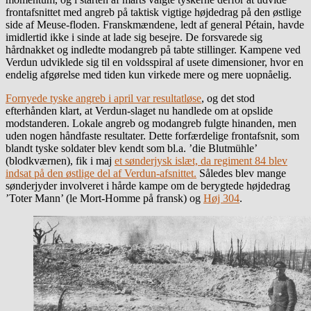
frontafsnittet med angreb på taktisk vigtige højdedrag på den østlige
side af Meuse-floden. Franskmændene, ledt af general Pétain, havde
imidlertid ikke i sinde at lade sig besejre. De forsvarede sig
hårdnakket og indledte modangreb på tabte stillinger. Kampene ved
Verdun udviklede sig til en voldsspiral af usete dimensioner, hvor en
endelig afgørelse med tiden kun virkede mere og mere uopnåelig.
Fornyede tyske angreb i april var resultatløse
, og det stod
efterhånden klart, at Verdun-slaget nu handlede om at opslide
modstanderen. Lokale angreb og modangreb fulgte hinanden, men
uden nogen håndfaste resultater. Dette forfærdelige frontafsnit, som
blandt tyske soldater blev kendt som bl.a. ’die Blutmühle’
(blodkværnen), fik i maj
et sønderjysk islæt, da regiment 84 blev
indsat på den østlige del af Verdun-afsnittet.
Således blev mange
sønderjyder involveret i hårde kampe om de berygtede højdedrag
’Toter Mann’ (le Mort-Homme på fransk) og
Høj 304
.