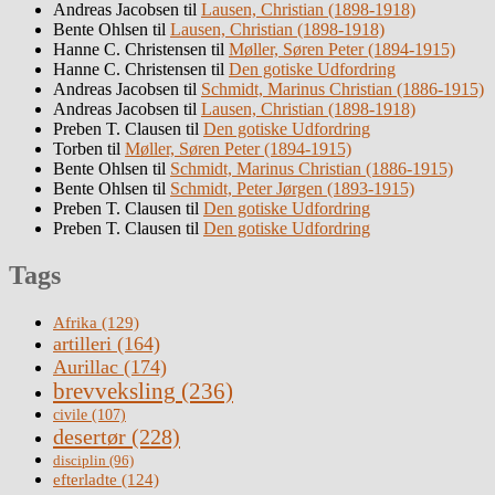
Andreas Jacobsen
til
Lausen, Christian (1898-1918)
Bente Ohlsen
til
Lausen, Christian (1898-1918)
Hanne C. Christensen
til
Møller, Søren Peter (1894-1915)
Hanne C. Christensen
til
Den gotiske Udfordring
Andreas Jacobsen
til
Schmidt, Marinus Christian (1886-1915)
Andreas Jacobsen
til
Lausen, Christian (1898-1918)
Preben T. Clausen
til
Den gotiske Udfordring
Torben
til
Møller, Søren Peter (1894-1915)
Bente Ohlsen
til
Schmidt, Marinus Christian (1886-1915)
Bente Ohlsen
til
Schmidt, Peter Jørgen (1893-1915)
Preben T. Clausen
til
Den gotiske Udfordring
Preben T. Clausen
til
Den gotiske Udfordring
Tags
Afrika
(129)
artilleri
(164)
Aurillac
(174)
brevveksling
(236)
civile
(107)
desertør
(228)
disciplin
(96)
efterladte
(124)