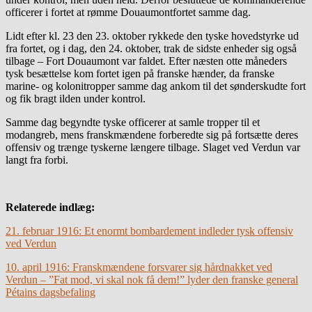
officerer i fortet at rømme Douaumontfortet samme dag.
Lidt efter kl. 23 den 23. oktober rykkede den tyske hovedstyrke ud
fra fortet, og i dag, den 24. oktober, trak de sidste enheder sig også
tilbage – Fort Douaumont var faldet. Efter næsten otte måneders
tysk besættelse kom fortet igen på franske hænder, da franske
marine- og kolonitropper samme dag ankom til det sønderskudte fort
og fik bragt ilden under kontrol.
Samme dag begyndte tyske officerer at samle tropper til et
modangreb, mens franskmændene forberedte sig på fortsætte deres
offensiv og trænge tyskerne længere tilbage. Slaget ved Verdun var
langt fra forbi.
Relaterede indlæg:
21. februar 1916: Et enormt bombardement indleder tysk offensiv
ved Verdun
10. april 1916: Franskmændene forsvarer sig hårdnakket ved
Verdun – ”Fat mod, vi skal nok få dem!” lyder den franske general
Pétains dagsbefaling