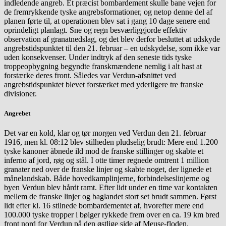
indledende angreb. Et præcist bombardement skulle bane vejen for
de fremrykkende tyske angrebsformationer, og netop denne del af
planen førte til, at operationen blev sat i gang 10 dage senere end
oprindeligt planlagt. Sne og regn besværliggjorde effektiv
observation af granatnedslag, og det blev derfor besluttet at udskyde
angrebstidspunktet til den 21. februar – en udskydelse, som ikke var
uden konsekvenser. Under indtryk af den seneste tids tyske
troppeopbygning begyndte franskmændene nemlig i alt hast at
forstærke deres front. Således var Verdun-afsnittet ved
angrebstidspunktet blevet forstærket med yderligere tre franske
divisioner.
Angrebet
Det var en kold, klar og tør morgen ved Verdun den 21. februar
1916, men kl. 08:12 blev stilheden pludselig brudt: Mere end 1.200
tyske kanoner åbnede ild mod de franske stillinger og skabte et
inferno af jord, røg og stål. I otte timer regnede omtrent 1 million
granater ned over de franske linjer og skabte noget, der lignede et
månelandskab. Både hovedkamplinjerne, forbindelseslinjerne og
byen Verdun blev hårdt ramt. Efter lidt under en time var kontakten
mellem de franske linjer og baglandet stort set brudt sammen. Først
lidt efter kl. 16 stilnede bombardementet af, hvorefter mere end
100.000 tyske tropper i bølger rykkede frem over en ca. 19 km bred
front nord for Verdun på den østlige side af Meuse-floden.