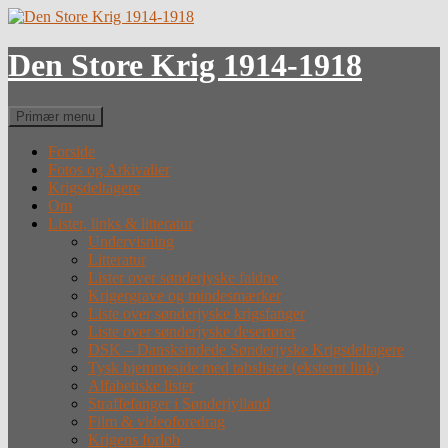
Hop
til
indhold
Den Store Krig 1914-1918
Søg
Primær menu
Forside
Fotos og Arkivalier
Krigsdeltagere
Om
Lister, links & litteratur
Undervisning
Litteratur
Lister over sønderjyske faldne
Krigergrave og mindesmærker
Liste over sønderjyske krigsfanger
Liste over sønderjyske desertører
DSK – Dansksindede Sønderjyske Krigsdeltagere
Tysk hjemmeside med tabslister (eksternt link)
Alfabetiske lister
Straffefanger i Sønderjylland
Film & videoforedrag
Krigens forløb