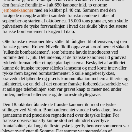
den franske frontlinje – i alt 650 kanoner inkl. to enorme
jernbanekanoner
med en kaliber på 40 cm. Sammen med den
forøgede mængde artilleri samlede franskmændene i løbet af
september og starten af oktober ca. 15.000 tons granater, som skulle
pulverisere de tyske forsvarslinjer, i hvad der skulle blive det største
franske bombardement i krigen til dato.
Otte franske divisioner blev stillet til rådighed til offensiven, og den
franske general Robert Nivelle fik til opgave at koordinere et såkaldt
’rullende bombardement’, som briterne havde introduceret ved
Somme den 1. juli. Det indebar, at de franske kanoners ild gradvist
rykkede fremad efter et nøje planlagt skema. Beskyttet af artilleriet
kunne de franske tropper således langsomt og med korte intervaller
rykke frem bagved bombardementet. Skulle angrebet lykkes,
krævede det løbende og præcis kommunikation mellem artilleriet og
infanteriet, og en del af det enorme franske forberedelsesarbejde var
at anlægge telefonlinjer, som var gravet knap to meter ned under
jorden, mellem batterierne og de forreste skyttegrave.
Den 18. oktober åbnede de franske kanoner ild mod de tyske
stillinger ved Verdun. Bombardementet varede i seks dage, hvor
granaterne med præcision regnede ned over de tyske linjer. For
franske observationsfly kunne stort set uhindret overflyve
frontafsnittet, da langt de fleste tyske jagerfly henover sommeren var
blevet overflyttet til Somme. Det samme var størstedelen af