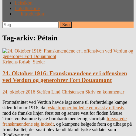
Leksikon
Lokalhistorie
Introduction
Søg
efter:
Tag-arkiv: Pétain
Krigens forløb
,
Steder
24. Oktober 1916: Franskmændene er i offensiven
ved Verdun og generobrer Fort Douaumont
24. oktober 2016
Steffen Lind Christensen
Skriv en kommentar
Frontafsnittet ved Verdun havde lagt scene til forfærdelige kampe
siden februar 1916, da
tyske tropper indledte en massiv offensiv
mod de franske linjer, først øst og senere vest for floden Meuse.
Trods voldsomme tyske bombardementer og stormløb
forsvarede
franskmændene sig indædt
, og kampene bølgede frem og tilbage på
frontafsnittet, der snart blev kendt blandt tyske soldater som
’blodkværnen’.