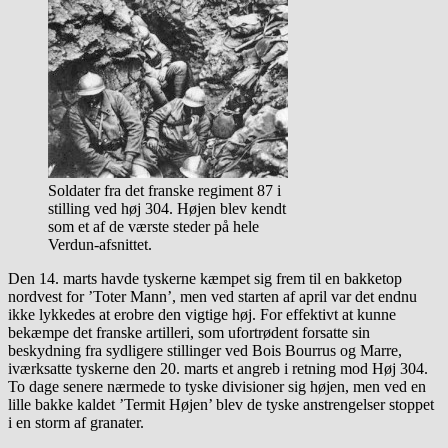
Soldater fra det franske regiment 87 i
stilling ved høj 304. Højen blev kendt
som et af de værste steder på hele
Verdun-afsnittet.
Den 14. marts havde tyskerne kæmpet sig frem til en bakketop
nordvest for ’Toter Mann’, men ved starten af april var det endnu
ikke lykkedes at erobre den vigtige høj. For effektivt at kunne
bekæmpe det franske artilleri, som ufortrødent forsatte sin
beskydning fra sydligere stillinger ved Bois Bourrus og Marre,
iværksatte tyskerne den 20. marts et angreb i retning mod Høj 304.
To dage senere nærmede to tyske divisioner sig højen, men ved en
lille bakke kaldet ’Termit Højen’ blev de tyske anstrengelser stoppet
i en storm af granater.