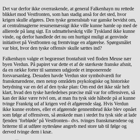
Det var derfor ikke overraskende, at general Falkenhayn nu rettede
blikket mod Vestfronten, som han stadig anså for det sted, hvor
krigen skulle afgøres. Den tyske generalstab var ganske bevidst om,
at centralmagterne resursemæssigt ikke ville kunne hamle op med de
allierede på lang sigt. En udmattelseskrig ville Tyskland ikke kunne
vinde, og derfor handlede det nu om hurtigst muligt at genvinde
initiativet på Vestfronten og fremtvinge en afgørelse. Spørgsmålet
var blot, hvor den tyske offensiv skulle sættes ind?
Falkenhayn valgte et begrænset frontafsnit ved floden Meuse nær
byen Verdun. På papiret var dette et af de stærkeste franske afsnit,
da en række forter til sammen udgjorde et imponerende
forsvarsanlæg. Desuden havde Verdun stor symbolværdi for
franskmændene, men netop områdets psykologiske og historiske
betydning var en del af den tyske plan: Om end det ikke står helt
klart, hvad den tyske hærledelses præcise mål var for offensiven, så
kan der ikke være tvivl om, at man fra tysk side håbede på at kunne
tvinge Frankrig ud af krigen ved ét afgørende slag. Hvis Verdun
ikke kunne erobres, eller et afgørende gennembrud ikke blev opnået
som følge af offensiven, så ønskede man i stedet fra tysk side at lade
fjenden ’forbløde’ på Vestfronten– dvs. tvinges franskmændene og
briterne til at udføre nyttesløse angreb med store tab til følge og
derved tvinge dem i knæ.