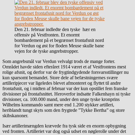
Den 21. februar indledte den tyske hær en
offensiv på Vestfronten. Et enormt
bombardement på et begrænset frontafsnit nord
for Verdun og øst for floden Meuse skulle bane
vejen for de tyske angrebstropper.
Som angrebsmål var Verdun velvalgt trods de mange forter.
Området havde siden efteråret 1914 været et af Vestfrontens mest
rolige afsnit, og derfor var de frygtindgydende forsvarsstillinger nu
kun sparsomt bemandet. Store dele af befæstningernes svære
artilleripjecer var ligeledes blevet afmonteret og flyttet til andre
frontafsnit, og i midten af februar var der kun opstillet fem franske
divisioner på frontafsnittet. Heroverfor indsatte Falkenhayn ni tyske
divisioner, ca. 100.000 mand, under den unge tyske kronprins
Wilhelms kommando samt mere end 1.200 stykker artilleri,
heriblandt tungt skyts som den frygtede ”Tykke Bertha” og store
skibskanoner.
Især artillerimængden krævede fra tysk side en enorm opbygning
ved fronten. Artilleriet var dog også udset en nøglerolle under det