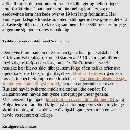
artilleribombardement mod de franske stillinger og befæstninger
nord for Verdun. I otte timer stod himmel og jord i et, og en
øredøvende larm herskede over et 19 km langt frontafsnit. Her
kunne panikslagne franske soldater i stillingerne ikke gøre andet end
at kaste sig til jorden, trykke sig sammen i fosterstilling eller forsøge
at gemme sig under deres oppakning.
Tyskland vender blikket mod Vestfronten
Den øverstkommanderende for den tyske hær, generalstabschef
Erich von Falkenhayn, kunne i starten af 1916 være godt tilfreds
med krigens forløb i det forgangne år: På Østfronten var den
russiske hær blevet slået tilbage, som følge af en række offensive
operationer med udspring i Slaget ved
Gorlice-Tarnow
, og en stor
russisk tilbagetrækning havde fundet sted.
Fronten stabiliserede sig i
slutningen af året til tysk fordel
, men den afgørende sejr over
Rusland havde tyskerne imidlertid endnu ikke opnået. På
Balkanfronten havde den tyske armegruppe under general
Mackensen til gengæld
løbet Serbien over ende i oktober 1915
, og
Bulgarien var trådt ind i krigen på centralmagternes side; to vigtige
skridt i retning af at stabilisere Østrig-Ungarn, som militært set
havde været nært et kollaps.
En afgørende indsats