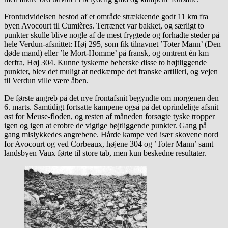
Frontudvidelsen bestod af et område strækkende godt 11 km fra
byen Avocourt til Cumières. Terrænet var bakket, og særligt to
punkter skulle blive nogle af de mest frygtede og forhadte steder på
hele Verdun-afsnittet: Høj 295, som fik tilnavnet ’Toter Mann’ (Den
døde mand) eller ’le Mort-Homme’ på fransk, og omtrent én km
derfra, Høj 304. Kunne tyskerne beherske disse to højtliggende
punkter, blev det muligt at nedkæmpe det franske artilleri, og vejen
til Verdun ville være åben.
De første angreb på det nye frontafsnit begyndte om morgenen den
6. marts. Samtidigt fortsatte kampene også på det oprindelige afsnit
øst for Meuse-floden, og resten af måneden forsøgte tyske tropper
igen og igen at erobre de vigtige højtliggende punkter. Gang på
gang mislykkedes angrebene. Hårde kampe ved især skovene nord
for Avocourt og ved Corbeaux, højene 304 og ’Toter Mann’ samt
landsbyen Vaux førte til store tab, men kun beskedne resultater.