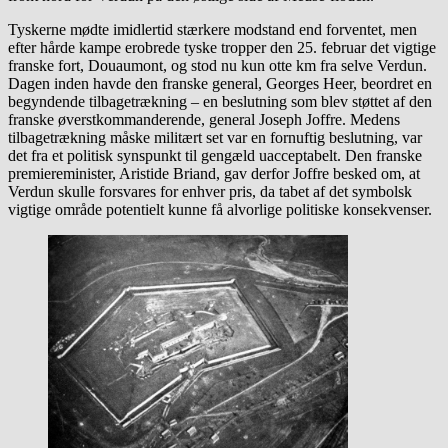
Tyskerne mødte imidlertid stærkere modstand end forventet, men
efter hårde kampe erobrede tyske tropper den 25. februar det vigtige
franske fort, Douaumont, og stod nu kun otte km fra selve Verdun.
Dagen inden havde den franske general, Georges Heer, beordret en
begyndende tilbagetrækning – en beslutning som blev støttet af den
franske øverstkommanderende, general Joseph Joffre. Medens
tilbagetrækning måske militært set var en fornuftig beslutning, var
det fra et politisk synspunkt til gengæld uacceptabelt. Den franske
premiereminister, Aristide Briand, gav derfor Joffre besked om, at
Verdun skulle forsvares for enhver pris, da tabet af det symbolsk
vigtige område potentielt kunne få alvorlige politiske konsekvenser.