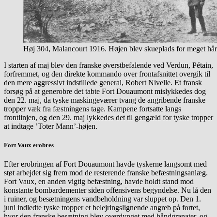
Høj 304, Malancourt 1916. Højen blev skueplads for meget hå
I starten af maj blev den franske øverstbefalende ved Verdun, Pétain,
forfremmet, og den direkte kommando over frontafsnittet overgik til
den mere aggressivt indstillede general, Robert Nivelle. Et fransk
forsøg på at generobre det tabte Fort Douaumont mislykkedes dog
den 22. maj, da tyske maskingeværer tvang de angribende franske
tropper væk fra fæstningens tage. Kampene fortsatte langs
frontlinjen, og den 29. maj lykkedes det til gengæld for tyske tropper
at indtage ’Toter Mann’-højen.
Fort Vaux erobres
Efter erobringen af Fort Douaumont havde tyskerne langsomt med
støt arbejdet sig frem mod de resterende franske befæstningsanlæg.
Fort Vaux, en anden vigtig befæstning, havde holdt stand mod
konstante bombardementer siden offensivens begyndelse. Nu lå den
i ruiner, og besætningens vandbeholdning var sluppet op. Den 1.
juni indledte tyske tropper et belejringslignende angreb på fortet,
hvor den franske besætning blev overdynget med håndgranater, og