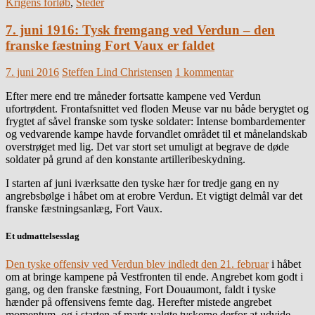
Krigens forløb
,
Steder
7. juni 1916: Tysk fremgang ved Verdun – den
franske fæstning Fort Vaux er faldet
7. juni 2016
Steffen Lind Christensen
1 kommentar
Efter mere end tre måneder fortsatte kampene ved Verdun
ufortrødent. Frontafsnittet ved floden Meuse var nu både berygtet og
frygtet af såvel franske som tyske soldater: Intense bombardementer
og vedvarende kampe havde forvandlet området til et månelandskab
overstrøget med lig. Det var stort set umuligt at begrave de døde
soldater på grund af den konstante artilleribeskydning.
I starten af juni iværksatte den tyske hær for tredje gang en ny
angrebsbølge i håbet om at erobre Verdun. Et vigtigt delmål var det
franske fæstningsanlæg, Fort Vaux.
Et udmattelsesslag
Den tyske offensiv ved Verdun blev indledt den 21. februar
i håbet
om at bringe kampene på Vestfronten til ende. Angrebet kom godt i
gang, og den franske fæstning, Fort Douaumont, faldt i tyske
hænder på offensivens femte dag. Herefter mistede angrebet
momentum, og i starten af marts valgte tyskerne derfor at udvide