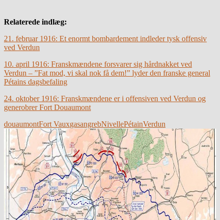
Relaterede indlæg:
21. februar 1916: Et enormt bombardement indleder tysk offensiv
ved Verdun
10. april 1916: Franskmændene forsvarer sig hårdnakket ved
Verdun – ”Fat mod, vi skal nok få dem!” lyder den franske general
Pétains dagsbefaling
24. oktober 1916: Franskmændene er i offensiven ved Verdun og
generobrer Fort Douaumont
douaumont
Fort Vaux
gasangreb
Nivelle
Pétain
Verdun