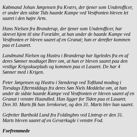
Købmand Johan Jørgensen fra Kværs, der tjener som Underofficer,
er under den sidste Tids haarde Kampe ved Vestfronten bleven let
saaret i den højre Arm.
Hans Nielsen fra Branderup, der tjener som Underofficer, har
skrevet hjem til sine Forældre, at han under de haarde Kampe ved
Vestfronten er bleven saaret af en Granat; han er derefter kommen
paa et Lasaret.
Landmand Nielsen og Hustru i Branderup har ligeledes fra en af
deres Sønner modtaget Brev om, at han er bleven saaret paa den
vestlige Krigsskueplads og kommen paa et Lasaret. De har 4
Sønner med i Krigen.
Peter Jørgensen og Hustru i Stenderup ved Toftlund modtog i
Torsdags Eftermiddags fra deres Søn Niels Meddelse om, at han
under de sidste haarde Kampe ved Vestfronten er bleven saaret af en
Granat i venstre Haandled. Han ligger for Tiden paa et Lasaret.
Den 30. Marts fik han Jernkorset, og den 31. Marts blev han saaret.
Gefreiter Barthold Lund fra Foldingbro ved Lintrup er den 31.
Marts bleven saaret af en Geværkugle i venstre Fod.
Forfremmede