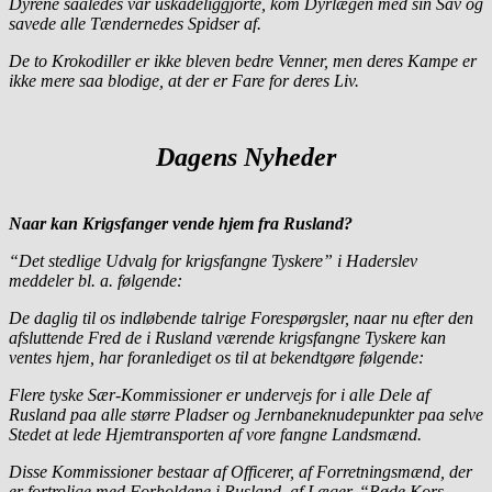
Dyrene saaledes var uskadeliggjorte, kom Dyrlægen med sin Sav og
savede alle Tændernedes Spidser af.
De to Krokodiller er ikke bleven bedre Venner, men deres Kampe er
ikke mere saa blodige, at der er Fare for deres Liv.
Dagens Nyheder
Naar kan Krigsfanger vende hjem fra Rusland?
“Det stedlige Udvalg for krigsfangne Tyskere” i Haderslev
meddeler bl. a. følgende:
De daglig til os indløbende talrige Forespørgsler, naar nu efter den
afsluttende Fred de i Rusland værende krigsfangne Tyskere kan
ventes hjem, har foranlediget os til at bekendtgøre følgende:
Flere tyske Sær-Kommissioner er undervejs for i alle Dele af
Rusland paa alle større Pladser og Jernbaneknudepunkter paa selve
Stedet at lede Hjemtransporten af vore fangne Landsmænd.
Disse Kommissioner bestaar af Officerer, af Forretningsmænd, der
er fortrolige med Forholdene i Rusland, af Læger, “Røde Kors,