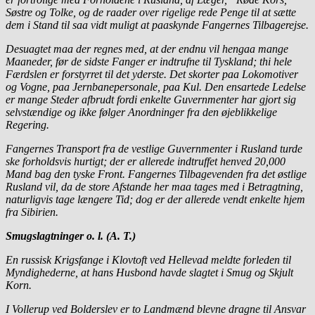
Søstre og Tolke, og de raader over rigelige rede Penge til at sætte
dem i Stand til saa vidt muligt at paaskynde Fangernes Tilbagerejse.
Desuagtet maa der regnes med, at der endnu vil hengaa mange
Maaneder, før de sidste Fanger er indtrufne til Tyskland; thi hele
Færdslen er forstyrret til det yderste. Det skorter paa Lokomotiver
og Vogne, paa Jernbanepersonale, paa Kul. Den ensartede Ledelse
er mange Steder afbrudt fordi enkelte Guvernmenter har gjort sig
selvstændige og ikke følger Anordninger fra den øjeblikkelige
Regering.
Fangernes Transport fra de vestlige Guvernmenter i Rusland turde
ske forholdsvis hurtigt; der er allerede indtruffet henved 20,000
Mand bag den tyske Front. Fangernes Tilbagevenden fra det østlige
Rusland vil, da de store Afstande her maa tages med i Betragtning,
naturligvis tage længere Tid; dog er der allerede vendt enkelte hjem
fra Sibirien.
Smugslagtninger o. l. (A. T.)
En russisk Krigsfange i Klovtoft ved Hellevad meldte forleden til
Myndighederne, at hans Husbond havde slagtet i Smug og Skjult
Korn.
I Vollerup ved Bolderslev er to Landmænd blevne dragne til Ansvar