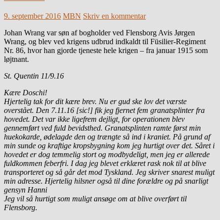
9. september 2016
MBN
Skriv en kommentar
Johan Wrang var søn af bogholder ved Flensborg Avis Jørgen
Wrang, og blev ved krigens udbrud indkaldt til Füsilier-Regiment
Nr. 86, hvor han gjorde tjeneste hele krigen – fra januar 1915 som
løjtnant.
St. Quentin 11/9.16
Kære Doschi!
Hjertelig tak for dit kære brev. Nu er gud ske lov det værste
overstået. Den 7.11.16 [sic!] fik jeg fjernet fem granatsplinter fra
hovedet. Det var ikke ligefrem dejligt, for operationen blev
gennemført ved fuld bevidsthed. Granatsplinten ramte først min
huekokarde, ødelagde den og trængte så ind i kraniet. På grund af
min sunde og kraftige kropsbygning kom jeg hurtigt over det. Såret i
hovedet er dog temmelig stort og modbydeligt, men jeg er allerede
fuldkommen feberfri. I dag jeg blevet erklæret rask nok til at blive
transporteret og så går det mod Tyskland. Jeg skriver snarest muligt
min adresse. Hjertelig hilsner også til dine forældre og på snarligt
gensyn Hanni
Jeg vil så hurtigt som muligt ansøge om at blive overført til
Flensborg.