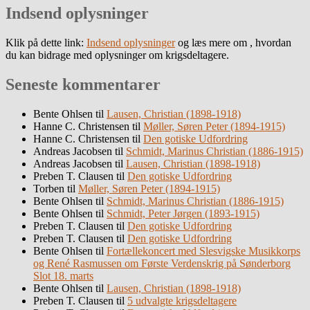
Indsend oplysninger
Klik på dette link:
Indsend oplysninger
og læs mere om , hvordan
du kan bidrage med oplysninger om krigsdeltagere.
Seneste kommentarer
Bente Ohlsen
til
Lausen, Christian (1898-1918)
Hanne C. Christensen
til
Møller, Søren Peter (1894-1915)
Hanne C. Christensen
til
Den gotiske Udfordring
Andreas Jacobsen
til
Schmidt, Marinus Christian (1886-1915)
Andreas Jacobsen
til
Lausen, Christian (1898-1918)
Preben T. Clausen
til
Den gotiske Udfordring
Torben
til
Møller, Søren Peter (1894-1915)
Bente Ohlsen
til
Schmidt, Marinus Christian (1886-1915)
Bente Ohlsen
til
Schmidt, Peter Jørgen (1893-1915)
Preben T. Clausen
til
Den gotiske Udfordring
Preben T. Clausen
til
Den gotiske Udfordring
Bente Ohlsen
til
Fortællekoncert med Slesvigske Musikkorps
og René Rasmussen om Første Verdenskrig på Sønderborg
Slot 18. marts
Bente Ohlsen
til
Lausen, Christian (1898-1918)
Preben T. Clausen
til
5 udvalgte krigsdeltagere