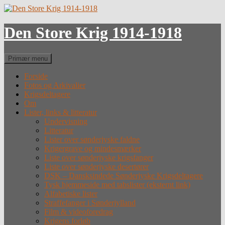
Hop
til
indhold
Den Store Krig 1914-1918
Søg
Primær menu
Forside
Fotos og Arkivalier
Krigsdeltagere
Om
Lister, links & litteratur
Undervisning
Litteratur
Lister over sønderjyske faldne
Krigergrave og mindesmærker
Liste over sønderjyske krigsfanger
Liste over sønderjyske desertører
DSK – Dansksindede Sønderjyske Krigsdeltagere
Tysk hjemmeside med tabslister (eksternt link)
Alfabetiske lister
Straffefanger i Sønderjylland
Film & videoforedrag
Krigens forløb