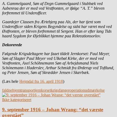
A. Gammelgaard, Søn af Degn Gammelgaard i Stubbæk ved
Aabenraa der er med ved Vestfronten, er ifølge “A. T.” bleven
forfremmet til Underofficer.
Gaardejer Clausen fra Ærtebjerg paa Als, der har tjent som
Underofficer siden Krigens Begyndelse og sidst har været med ved
Østfronten, er bleven forfremmet til Sergent. Han er efter lang Tids
haard Sygdom for Øjeblikket hjemme paa Rekreationsorlov.
Dekorerede
Følgende Krigsdeltagere har faaet tildelt Jernkorset: Paul Meyer,
Søn af Slagter Paul Meyer ved Ulkebøl Kirke, der er med ved
Vestfronten, Axel Schöhnemann Søn af Arbejdsmand Niels
Schönemann i Haderslev, Arthur Schmidt fra Ørderup ved Toftlund,
og Peter Jensen, Søn af Skrædder Jensen i Skærbæk.
(Læs hele
Hejmdal fra 16. april 1918
)
faldne
hjemtransport
jernkorset
krigsfanger
operation
udmærkelse
Ikke kategoriseret
9. september 1916 – Johan Wrang: “det værste
overstået”