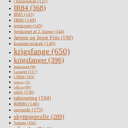
i fangenskab
(121)
IR84
(368)
IR85
(143)
IR86
(149)
jernkorset
(145)
Jernkorset af 2. klasse
(144)
Jørgen og Inger Friis
(190)
kammeratskab
(149)
krigsfange
(650)
krigsfanger
(396)
landsmænd
(90)
Lazaret
(117)
LIR84
(103)
luftkrig
(76)
officer
(98)
orlov
(136)
rationering
(194)
RIR86
(146)
savnede
(175)
skyttegravsliv
(289)
Somme
(104)