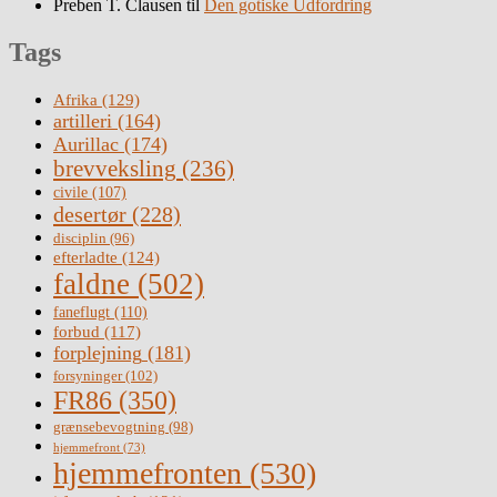
Preben T. Clausen
til
Den gotiske Udfordring
Tags
Afrika
(129)
artilleri
(164)
Aurillac
(174)
brevveksling
(236)
civile
(107)
desertør
(228)
disciplin
(96)
efterladte
(124)
faldne
(502)
faneflugt
(110)
forbud
(117)
forplejning
(181)
forsyninger
(102)
FR86
(350)
grænsebevogtning
(98)
hjemmefront
(73)
hjemmefronten
(530)