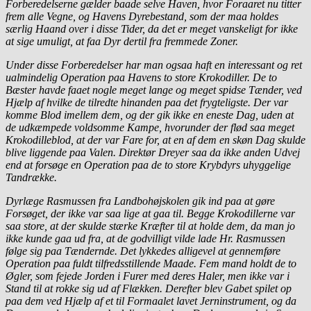
Forberedelserne gælder baade selve Haven, hvor Foraaret nu titter
frem alle Vegne, og Havens Dyrebestand, som der maa holdes
særlig Haand over i disse Tider, da det er meget vanskeligt for ikke
at sige umuligt, at faa Dyr dertil fra fremmede Zoner.
Under disse Forberedelser har man ogsaa haft en interessant og ret
ualmindelig Operation paa Havens to store Krokodiller. De to
Bæster havde faaet nogle meget lange og meget spidse Tænder, ved
Hjælp af hvilke de tilredte hinanden paa det frygteligste. Der var
komme Blod imellem dem, og der gik ikke en eneste Dag, uden at
de udkæmpede voldsomme Kampe, hvorunder der flød saa meget
Krokodilleblod, at der var Fare for, at en af dem en skøn Dag skulde
blive liggende paa Valen. Direktør Dreyer saa da ikke anden Udvej
end at forsøge en Operation paa de to store Krybdyrs uhyggelige
Tandrække.
Dyrlæge Rasmussen fra Landbohøjskolen gik ind paa at gøre
Forsøget, der ikke var saa lige at gaa til. Begge Krokodillerne var
saa store, at der skulde stærke Kræfter til at holde dem, da man jo
ikke kunde gaa ud fra, at de godvilligt vilde lade Hr. Rasmussen
følge sig paa Tændernde. Det lykkedes alligevel at gennemføre
Operation paa fuldt tilfredsstillende Maade. Fem mand holdt de to
Øgler, som fejede Jorden i Furer med deres Haler, men ikke var i
Stand til at rokke sig ud af Flækken. Derefter blev Gabet spilet op
paa dem ved Hjælp af et til Formaalet lavet Jerninstrument, og da