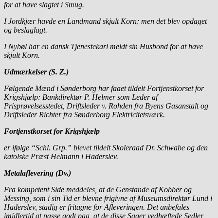
for at have slagtet i Smug.
I Jordkjær havde en Landmand skjult Korn; men det blev opdaget
og beslaglagt.
I Nybøl har en dansk Tjenestekarl meldt sin Husbond for at have
skjult Korn.
Udmærkelser (S. Z.)
Følgende Mænd i Sønderborg har faaet tildelt Fortjenstkorset for
Krigshjælp: Bankdirektør P. Helmer som Leder af
Prisprøvelsesstedet, Driftsleder v. Rohden fra Byens Gasanstalt og
Driftsleder Richter fra Sønderborg Elektricitetsværk.
Fortjenstkorset for Krigshjælp
er ifølge “Schl. Grp.” blevet tildelt Skoleraad Dr. Schwabe og den
katolske Præst Helmann i Haderslev.
Metalaflevering (Dv.)
Fra kompetent Side meddeles, at de Genstande af Kobber og
Messing, som i sin Tid er blevne frigivne af Museumsdirektør Lund i
Haderslev, stadig er fritagne for Afleveringen. Det anbefales
imidlertid at passe godt paa, at de disse Sager vedhæftede Sedler