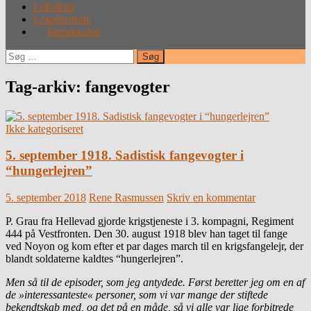
Leksikon
Lokalhistorie
Introduction
Søg
efter:
Tag-arkiv: fangevogter
Ikke kategoriseret
5. september 1918. Sadistisk fangevogter i
“hungerlejren”
5. september 2018
Rene Rasmussen
Skriv en kommentar
P. Grau fra Hellevad gjorde krigstjeneste i 3. kompagni, Regiment
444 på Vestfronten. Den 30. august 1918 blev han taget til fange
ved Noyon og kom efter et par dages march til en krigsfangelejr, der
blandt soldaterne kaldtes “hungerlejren”.
Men så til de episoder, som jeg antydede. Først beretter jeg om en af
de »interessanteste« personer, som vi var mange der stiftede
bekendtskab med, og det på en måde, så vi alle var lige forbitrede