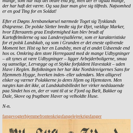
mange, som har haft det bedre end jeg, men der er ogsaa mange,
der har haft det værre. Og saa faar man give sig tilfreds. Nøjsomhed
er en god Ting for en Soldat!
Efter et Døgns Jernbanekørsel nærmede Toget sig Tysklands
Østgrænse. De polske Sletter bredte sig for Øjet, vældige Marker,
hvor Efteraarets graa Ensformighed kun blev brudt af
Kartoffelmilerne og saa Landevejsalléerne, som er karakteristiske
for et polsk Landskab, og som i Grunden er det eneste oplivende
Moment her. Hist og her en Landsby, men af et andet Udseende end
hos os. Omkring den store Herregaard med de mange Udbygninger
– alt synes at være Udbygninger – ligger Arbejderboligerne, smaa
og uanselige, Lervægge og et Stykke forfaldent Havestakit – uden
Have i Reglen. Befolkningen her har ikke Nordslesvigernes Sans for
Hjemmets Hygge, hverken inden- eller udendørs. Men alligevel
elsker og værner Polakkerne jo deres Hjem og Hjemstavn. Men
nægtes kan det ikke, at Landskabsbilledet her virker nedslaaende
paa Sindet hos en, der er vant til at se Fjord og Bælt, Bakker og
Dale, Skove og frugtbare Haver og velholdte Huse.
N-n.
fangevogter
hjemmefronten
krigsfangelejre
krigsfanger