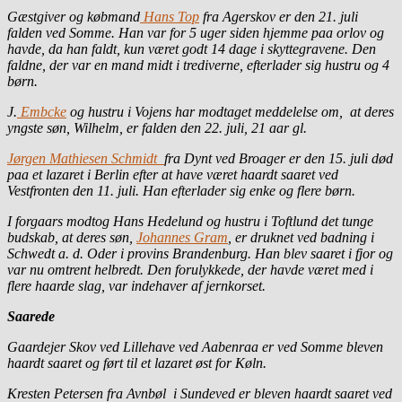
Gæstgiver og købmand
Hans Top
fra Agerskov er den 21. juli
falden ved Somme. Han var for 5 uger siden hjemme paa orlov og
havde, da han faldt, kun været godt 14 dage i skyttegravene. Den
faldne, der var en mand midt i trediverne, efterlader sig hustru og 4
børn.
J.
Embcke
og hustru i Vojens har modtaget meddelelse om, at deres
yngste søn, Wilhelm, er falden den 22. juli, 21 aar gl.
Jørgen Mathiesen Schmidt
fra Dynt ved Broager er den 15. juli død
paa et lazaret i Berlin efter at have været haardt saaret ved
Vestfronten den 11. juli. Han efterlader sig enke og flere børn.
I forgaars modtog Hans Hedelund og hustru i Toftlund det tunge
budskab, at deres søn,
Johannes Gram
, er druknet ved badning i
Schwedt a. d. Oder i provins Brandenburg. Han blev saaret i fjor og
var nu omtrent helbredt. Den forulykkede, der havde været med i
flere haarde slag, var indehaver af jernkorset.
Saarede
Gaardejer Skov ved Lillehave ved Aabenraa er ved Somme bleven
haardt saaret og ført til et lazaret øst for Køln.
Kresten Petersen fra Avnbøl i Sundeved er bleven haardt saaret ved