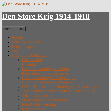
Hop
til
indhold
Den Store Krig 1914-1918
Søg
Primær menu
Forside
Fotos og Arkivalier
Krigsdeltagere
Om
Lister, links & litteratur
Undervisning
Litteratur
Lister over sønderjyske faldne
Krigergrave og mindesmærker
Liste over sønderjyske krigsfanger
Liste over sønderjyske desertører
DSK – Dansksindede Sønderjyske Krigsdeltagere
Tysk hjemmeside med tabslister (eksternt link)
Alfabetiske lister
Straffefanger i Sønderjylland
Film & videoforedrag
Krigens forløb