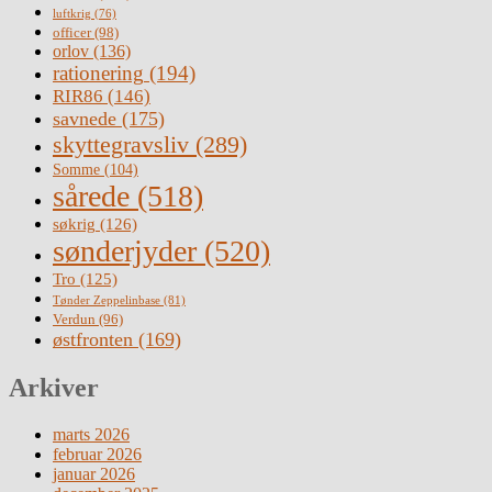
luftkrig
(76)
officer
(98)
orlov
(136)
rationering
(194)
RIR86
(146)
savnede
(175)
skyttegravsliv
(289)
Somme
(104)
sårede
(518)
søkrig
(126)
sønderjyder
(520)
Tro
(125)
Tønder Zeppelinbase
(81)
Verdun
(96)
østfronten
(169)
Arkiver
marts 2026
februar 2026
januar 2026