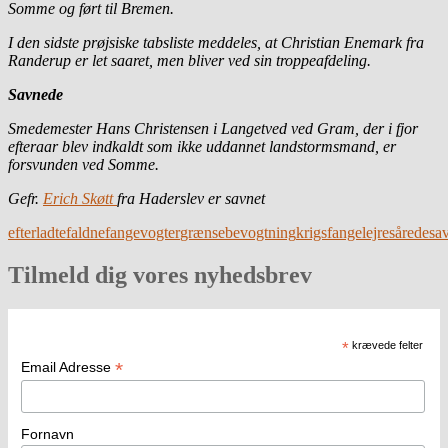
Somme og ført til Bremen.
I den sidste prøjsiske tabsliste meddeles, at Christian Enemark fra
Randerup er let saaret, men bliver ved sin troppeafdeling.
Savnede
Smedemester Hans Christensen i Langetved ved Gram, der i fjor
efteraar blev indkaldt som ikke uddannet landstormsmand, er
forsvunden ved Somme.
Gefr.
Erich Skøtt
fra Haderslev er savnet
efterladte
faldne
fangevogter
grænsebevogtning
krigsfangelejre
sårede
sa
Tilmeld dig vores nyhedsbrev
*
krævede felter
*
Email Adresse
Fornavn