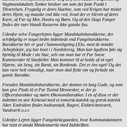
Vagtmandskabets Tanker kredser om som det faste Punkt i
Tilværelsen. Frygtelig er deres Skæbne, som ved Krigen har mistet
deres Hjem, og maaske end ikke ved, hvad der er bleven af deres
Kære, af Far og Mor, Hustru og Børn. Og af den Slags Fanger
findes der især blandt Russerne ikke ganske faa.
Udenfor selve Fangerlejren ligger Mandskabsbarakkerne, der
selvfølgelig er noget bedre indrettede end Fangebarakkerne.
Barakkerne her er god i Sammenligning f.Eks. med de mindre
Arbejdslejre, jeg har boet i i Nordslesvig. Man kan ligefrem føle sig
hjemlig til Mode i sin Stue, selv om man har et Par Snese
Kammerater til Stuefæller. Man kommer til at holde af sit eget
Hjørne, sin Seng, sin Bænk, sin Bordende. Det er éns eget! Og det
kan være helt vemodigt, naar man skal flytte om og forlade sin
gamle Barakke.
Foruden Mandskabsbarakkerne, der danner en lang Gade, og som
kan give Plads til et Par Tusind Mennesker, er der jo
Officersbarakker og større Økonomibarakker. I en af disse er der
indrettet en stor Kirkesal med et romersk-katolsk og græsk-katolsk
Alter. Endvidere findes badeanstalt, Bageri, Elektricitetsværk,
Vandværk o.s.v
Udenfor Lejren ligger Fangekirkegaarden, hvor Kommandanturen
har rejst et smukt Mindesmærke med Indskriften: