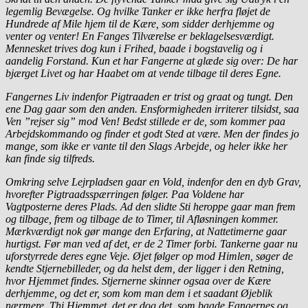
legemlig Bevægelse. Og hvilke Tanker er ikke herfra fløjet de
Hundrede af Mile hjem til de Kære, som sidder derhjemme og
venter og venter! En Fanges Tilværelse er beklagelsesværdigt.
Mennesket trives dog kun i Frihed, baade i bogstavelig og i
aandelig Forstand. Kun et har Fangerne at glæde sig over: De har
bjærget Livet og har Haabet om at vende tilbage til deres Egne.
Fangernes Liv indenfor Pigtraaden er trist og graat og tungt. Den
ene Dag gaar som den anden. Ensformigheden irriterer tilsidst, saa
Ven ”rejser sig” mod Ven! Bedst stillede er de, som kommer paa
Arbejdskommando og finder et godt Sted at være. Men der findes jo
mange, som ikke er vante til den Slags Arbejde, og heler ikke her
kan finde sig tilfreds.
Omkring selve Lejrpladsen gaar en Vold, indenfor den en dyb Grav,
hvorefter Pigtraadsspærringen følger. Paa Voldene har
Vagtposterne deres Plads. Ad den slidte Sti heroppe gaar man frem
og tilbage, frem og tilbage de to Timer, til Afløsningen kommer.
Mærkværdigt nok gør mange den Erfaring, at Nattetimerne gaar
hurtigst. Før man ved af det, er de 2 Timer forbi. Tankerne gaar nu
uforstyrrede deres egne Veje. Øjet følger op mod Himlen, søger de
kendte Stjernebilleder, og da helst dem, der ligger i den Retning,
hvor Hjemmet findes. Stjernerne skinner ogsaa over de Kære
derhjemme, og det er, som kom man dem i et saadant Øjeblik
nærmere. Thi Hjemmet, det er dog det, som baade Fangernes og