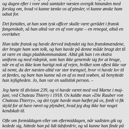
og dagen efter i vore små samtaler næsten overgik hinanden med
forslag om, hvad vi kunne tænke os af pinsler, vi kunne ønske ham
udsat for.
Det fortaltes, at han som tysk officer skulle være gerådet i fransk
fangenskab, så han altså var en af vore egne – en renegat, altså en
overløber.
Han talte fransk og havde derved indyndet sig hos franskmændene,
der brugte ham som tolk, og han havde på denne måde bragt det til
at være en slags pladskommandant. Altid gik han i en ekstra
uniform og med ridepisk, som han ikke generede sig for at bruge,
når en af os ikke kom hurtigt nok af vejen, hvilket som oftest ikke var
så nemt, da der næsten altid var stor trængsel, hvor vi havde lov til
at færdes, og bare han kunne nå en af os med svøben, så benyttede
han lejligheden. Jo, han var en sadistisk person. –
Jeg hørte til division 239, og vi havde været med ved Marne i maj-
juni, ved Chateau Thierry i 1918. Os kaldte man »Die Rauber von
Chateau-Thierry«, og det rygte havde man hæftet på os, fordi vi fik
skyld for at have røvet og plyndret, hvad jeg dog ikke har noget
kendskab til.
Ofte om formiddagen eller om eftermiddagen, når sadisten gik og
kedede sig, hittede han på lidt tidsfordriv, og så kunne han finde på