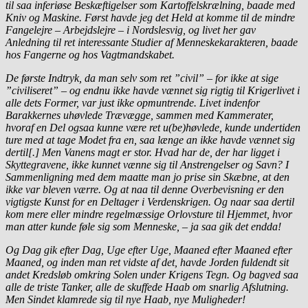
til saa inferiøse Beskæftigelser som Kartoffelskrælning, baade med
Kniv og Maskine. Først havde jeg det Held at komme til de mindre
Fangelejre – Arbejdslejre – i Nordslesvig, og livet her gav
Anledning til ret interessante Studier af Menneskekarakteren, baade
hos Fangerne og hos Vagtmandskabet.
De første Indtryk, da man selv som ret ”civil” – for ikke at sige
”civiliseret” – og endnu ikke havde vænnet sig rigtig til Krigerlivet i
alle dets Former, var just ikke opmuntrende. Livet indenfor
Barakkernes uhøvlede Trævægge, sammen med Kammerater,
hvoraf en Del ogsaa kunne være ret u(be)høvlede, kunde undertiden
ture med at tage Modet fra en, saa længe an ikke havde vænnet sig
dertil[.] Men Vanens magt er stor. Hvad har de, der har ligget i
Skyttegravene, ikke kunnet vænne sig til Anstrengelser og Savn? I
Sammenligning med dem maatte man jo prise sin Skæbne, at den
ikke var bleven værre. Og at naa til denne Overbevisning er den
vigtigste Kunst for en Deltager i Verdenskrigen. Og naar saa dertil
kom mere eller mindre regelmæssige Orlovsture til Hjemmet, hvor
man atter kunde føle sig som Menneske, – ja saa gik det endda!
Og Dag gik efter Dag, Uge efter Uge, Maaned efter Maaned efter
Maaned, og inden man ret vidste af det, havde Jorden fuldendt sit
andet Kredsløb omkring Solen under Krigens Tegn. Og bagved saa
alle de triste Tanker, alle de skuffede Haab om snarlig Afslutning.
Men Sindet klamrede sig til nye Haab, nye Muligheder!