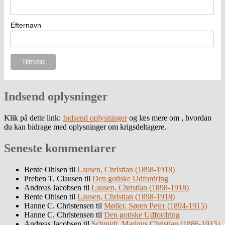
Efternavn
Indsend oplysninger
Klik på dette link:
Indsend oplysninger
og læs mere om , hvordan
du kan bidrage med oplysninger om krigsdeltagere.
Seneste kommentarer
Bente Ohlsen
til
Lausen, Christian (1898-1918)
Preben T. Clausen
til
Den gotiske Udfordring
Andreas Jacobsen
til
Lausen, Christian (1898-1918)
Bente Ohlsen
til
Lausen, Christian (1898-1918)
Hanne C. Christensen
til
Møller, Søren Peter (1894-1915)
Hanne C. Christensen
til
Den gotiske Udfordring
Andreas Jacobsen
til
Schmidt, Marinus Christian (1886-1915)