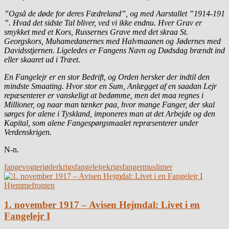
”Også de døde for deres Fædreland”, og med Aarstallet ”1914-191
”. Hvad det sidste Tal bliver, ved vi ikke endnu. Hver Grav er
smykket med et Kors, Russernes Grave med det skraa St.
Georgskors, Muhamedanernes med Halvmaanen og Jødernes med
Davidsstjernen. Ligeledes er Fangens Navn og Dødsdag brændt ind
eller skaaret ud i Træet.
En Fangelejr er en stor Bedrift, og Orden hersker der indtil den
mindste Smaating. Hvor stor en Sum, Anlægget af en saadan Lejr
repæsenterer er vanskeligt at bedømme, men det maa regnes i
Millioner, og naar man tænker paa, hvor mange Fanger, der skal
sørges for alene i Tyskland, imponeres man at det Arbejde og den
Kapital, som alene Fangespørgsmaalet repræsenterer under
Verdenskrigen.
N-n.
fangevogter
jøder
krigsfangelejre
krigsfanger
muslimer
Hjemmefronten
1. november 1917 – Avisen Hejmdal: Livet i en
Fangelejr I