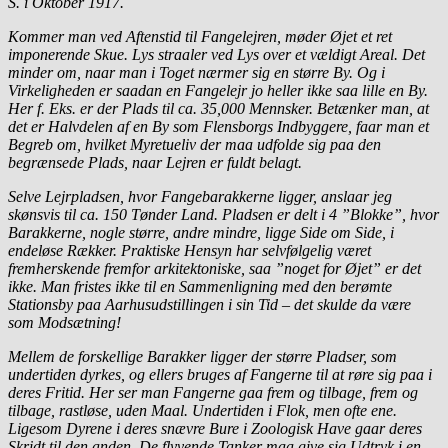
S. i Oktober 1917.
Kommer man ved Aftenstid til Fangelejren, møder Øjet et ret
imponerende Skue. Lys straaler ved Lys over et vældigt Areal. Det
minder om, naar man i Toget nærmer sig en større By. Og i
Virkeligheden er saadan en Fangelejr jo heller ikke saa lille en By.
Her f. Eks. er der Plads til ca. 35,000 Mennsker. Betænker man, at
det er Halvdelen af en By som Flensborgs Indbyggere, faar man et
Begreb om, hvilket Myretueliv der maa udfolde sig paa den
begrænsede Plads, naar Lejren er fuldt belagt.
Selve Lejrpladsen, hvor Fangebarakkerne ligger, anslaar jeg
skønsvis til ca. 150 Tønder Land. Pladsen er delt i 4 ”Blokke”, hvor
Barakkerne, nogle større, andre mindre, ligge Side om Side, i
endeløse Rækker. Praktiske Hensyn har selvfølgelig været
fremherskende fremfor arkitektoniske, saa ”noget for Øjet” er det
ikke. Man fristes ikke til en Sammenligning med den berømte
Stationsby paa Aarhusudstillingen i sin Tid – det skulde da være
som Modsætning!
Mellem de forskellige Barakker ligger der større Pladser, som
undertiden dyrkes, og ellers bruges af Fangerne til at røre sig paa i
deres Fritid. Her ser man Fangerne gaa frem og tilbage, frem og
tilbage, rastløse, uden Maal. Undertiden i Flok, men ofte ene.
Ligesom Dyrene i deres snævre Bure i Zoologisk Have gaar deres
Skridt til den anden. De flyvende Tanker maa give sig Udtryk i en