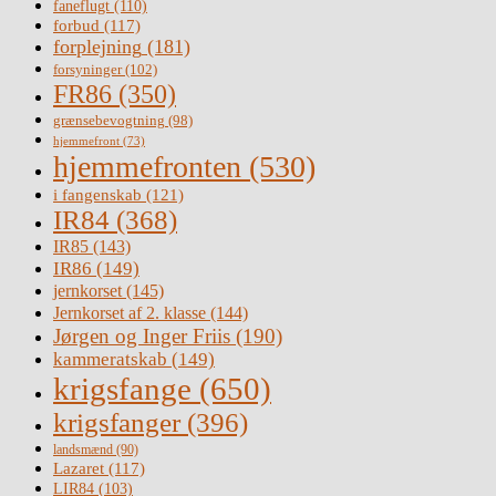
faneflugt
(110)
forbud
(117)
forplejning
(181)
forsyninger
(102)
FR86
(350)
grænsebevogtning
(98)
hjemmefront
(73)
hjemmefronten
(530)
i fangenskab
(121)
IR84
(368)
IR85
(143)
IR86
(149)
jernkorset
(145)
Jernkorset af 2. klasse
(144)
Jørgen og Inger Friis
(190)
kammeratskab
(149)
krigsfange
(650)
krigsfanger
(396)
landsmænd
(90)
Lazaret
(117)
LIR84
(103)