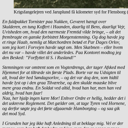
Krigsfangelejren ved Jaruplund få kilometer syd for Flensborg 
En fuldpakket Tornister paa Nakken, Geværet hængt over
Skulderen, en tung Koffert i Haanden, daarlig til Bens, daarligt Vejr,
Uvisheden om, hvad den nærmeste Fremtid vilde bringe, – alt det
frembragte en ganske forbistret Morgenstemning.
Og dog havde jeg
et ringe Haab, nemlig at Marchordren betød et Par Dages Orlov,
som jeg kort i Forvejen havde søgt om. Men Skæbnen – eller hvem
det nu var – havde villet det anderledes. Paa Kontoret modtog jeg
den Besked: ”Forflyttet til S. i Rusland!”
Stemningen var omtrent som en Vogterdrengs, der tager Afsked med
Hjemmet for at tiltræde sin første Plads. Borte var nu Udsigten til
alt, hvad der hed Søndagsorlov, – og det var dog den, som hidtil
havde lyst op i den graa Tilværelse, og den skulde maaske blive
mere graa endnu. En Soldat ved altid, hvad han har, men han ved
aldrig, hvad han faar!
Naa, her hjalp ingen kære Mor! Enhver Ordre er hellig, hedder det i
det uskrevne Reglement. Det gælder om, at tage Tyren ved Hornene,
og derfor søgte jeg det førte afgaaende Hamborgtog – og saa gik
det mod Syd.
I Grunden har jeg ikke haft Anledning til at beklage mig. Vel er der