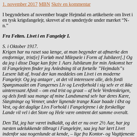
1. november 2017
MBN
Skriv en kommentar
I begyndelsen af november bragte Hejmdal en artikelserie om livet i
en tysk krigsfangelejr, skrevet af en sønderjyde under mærket “N-
n.”
Fra Felten. Livet i en Fangelejr
I.
S. i Oktober 1917.
Krigen har nu raset saa længe, at man begynder at afmærke den
ensformige, trist[e] Forløb med Milepæle i Form af Jubilæer[.] Og
da jeg i disse Dage kan fejre 1 Aars Jubilæum for min Ankomst her
til Fangelejren finder jeg Anledning til at fortælle ”Hejmdals”s
Læsere lidt af, hvad der kan meddeles om Livet i en moderne
Fangelejr. Og jeg antager , at det vil interessere alle, dels fordi
Spørgsmaalet om Fangernes Liv og Leveforhold i sig selv er et ikke
uinteressant Afsnit – om end trist og graat – af hele Verdenskrigen,
og dels fordi saa mange af mine Landsmænd selv har deres Kære,
Slægtninge og Venner, under lignende trange Kaar baade i Øst og
Vest, og det daglige Livs Forhold i Fangelejrene i de forskellige
Lande vil vel i det Store og Hele være omtrent det samme overalt.
Den Tid, jeg har været indkaldt, og det er nu over 2½ Aar, har jeg
næsten udelukkende tilbragt i Fangelejre, saa jeg har lært Livet
indenfor saa nogenlunde at kende, – lige fra Kontor- og Vagttjeneste