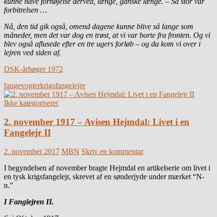
kunne have fornøjelse derved, længe, ganske længe. – Så stor var
forbitrelsen …
Nå, den tid gik også, omend dagene kunne blive så lange som
måneder, men det var dog en trøst, at vi var borte fra fronten. Og vi
blev også aflusede efter en tre ugers forløb – og da kom vi over i
lejren ved siden af.
DSK-årbøger 1972
fangevogter
krigsfangelejre
Ikke kategoriseret
2. november 1917 – Avisen Hejmdal: Livet i en
Fangelejr II
2. november 2017
MBN
Skriv en kommentar
I begyndelsen af november bragte Hejmdal en artikelserie om livet i
en tysk krigsfangelejr, skrevet af en sønderjyde under mærket “N-
n.”
I Fanglejren II.