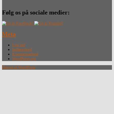
Følg os på sociale medier:
Meta
Log ind
Indlægsfeed
Kommentarfeed
WordPress.org
Drevet af WordPress