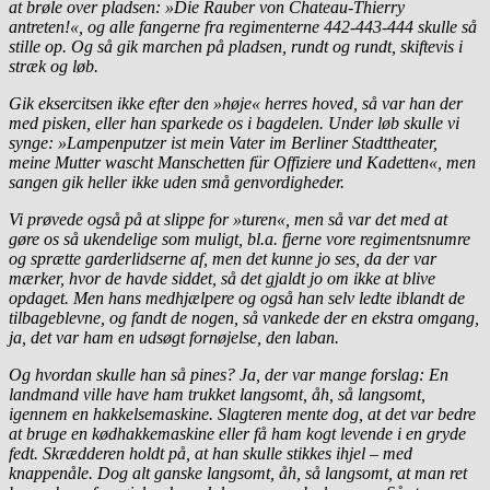
at brøle over pladsen: »Die Rauber von Chateau-Thierry
antreten!«, og alle fangerne fra regimenterne 442-443-444 skulle så
stille op. Og så gik marchen på pladsen, rundt og rundt, skiftevis i
stræk og løb.
Gik eksercitsen ikke efter den »høje« herres hoved, så var han der
med pisken, eller han sparkede os i bagdelen. Under løb skulle vi
synge: »Lampenputzer ist mein Vater im Berliner Stadttheater,
meine Mutter wascht Manschetten für Offiziere und Kadetten«, men
sangen gik heller ikke uden små genvordigheder.
Vi prøvede også på at slippe for »turen«, men så var det med at
gøre os så ukendelige som muligt, bl.a. fjerne vore regimentsnumre
og sprætte garderlidserne af, men det kunne jo ses, da der var
mærker, hvor de havde siddet, så det gjaldt jo om ikke at blive
opdaget. Men hans medhjælpere og også han selv ledte iblandt de
tilbageblevne, og fandt de nogen, så vankede der en ekstra omgang,
ja, det var ham en udsøgt fornøjelse, den laban.
Og hvordan skulle han så pines? Ja, der var mange forslag: En
landmand ville have ham trukket langsomt, åh, så langsomt,
igennem en hakkelsemaskine. Slagteren mente dog, at det var bedre
at bruge en kødhakkemaskine eller få ham kogt levende i en gryde
fedt. Skrædderen holdt på, at han skulle stikkes ihjel – med
knappenåle. Dog alt ganske langsomt, åh, så langsomt, at man ret