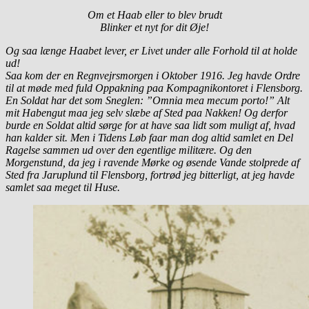
Om et Haab eller to blev brudt
Blinker et nyt for dit Øje!
Og saa længe Haabet lever, er Livet under alle Forhold til at holde
ud!
Saa kom der en Regnvejrsmorgen i Oktober 1916. Jeg havde Ordre
til at møde med fuld Oppakning paa Kompagnikontoret i Flensborg.
En Soldat har det som Sneglen: ”Omnia mea mecum porto!” Alt
mit Habengut maa jeg selv slæbe af Sted paa Nakken! Og derfor
burde en Soldat altid sørge for at have saa lidt som muligt af, hvad
han kalder sit. Men i Tidens Løb faar man dog altid samlet en Del
Ragelse sammen ud over den egentlige militære. Og den
Morgenstund, da jeg i ravende Mørke og øsende Vande stolprede af
Sted fra Jaruplund til Flensborg, fortrød jeg bitterligt, at jeg havde
samlet saa meget til Huse.