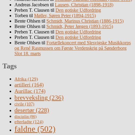
Andreas Jacobsen
til
Lausen, Christian (1898-1918)
Preben T. Clausen
til
Den gotiske Udfordring
Torben
til
Møller, Søren Peter (1894-1915)
Bente Ohlsen
til
Schmidt, Marinus Christian (1886-1915)
Bente Ohlsen
til
Schmidt, Peter Jørgen (1893-1915)
Preben T. Clausen
til
Den gotiske Udfordring
Preben T. Clausen
til
Den gotiske Udfordring
Bente Ohlsen
til
Fortællekoncert med Slesvigske Musikkorps
og René Rasmussen om Første Verdenskrig på Sønderborg
Slot 18. marts
Tags
Afrika
(129)
artilleri
(164)
Aurillac
(174)
brevveksling
(236)
civile
(107)
desertør
(228)
disciplin
(96)
efterladte
(124)
faldne
(502)