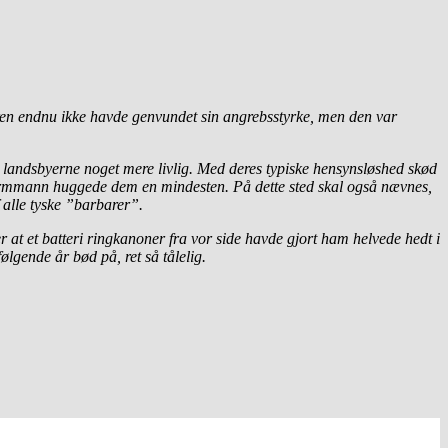
eren endnu ikke havde genvundet sin angrebsstyrke, men den var
 landsbyerne noget mere livlig. Med deres typiske hensynsløshed skød
turmmann huggede dem en mindesten. På dette sted skal også nævnes,
 alle tyske ”barbarer”.
r at et batteri ringkanoner fra vor side havde gjort ham helvede hedt i
lgende år bød på, ret så tålelig.