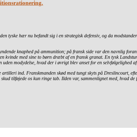
tionsrationering.
den tyske hær nu befandt sig i en strategisk defensiv, og da modstand
gyndende knaphed på ammunition; på fransk side var den navnlig foran
 en kvinde med sine to børn dræbt af en fransk granat. En tysk Lands
n uden modydelse, hvad der i øvrigt blev anset for en selvfølgelighed af
ge artilleri ind. Franskmanden skød med tungt skyts på Dreslincourt, efte
skud tilføjede os kun ringe tab. Ilden var, sammenlignet med, hvad de fø