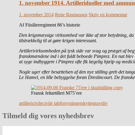
1. november 1914. Artilleridueller med ammuni
1. november 2014
Rene Rasmussen
Skriv en kommentar
Af Füsilierregiment 86’s historie
Den krigsmæssige virksomhed var ikke af stor betydning, da 
tilstrækkelig til at gøre krigen interessant.
Artillerivirksomheden på tysk side var svag og præget af be
franskmændene ind i det fuldt beboede Pimprez. En nat blev
at syge indbyggere i Pimprez ofte fik lægelig hjælp og medici
Nogle uger efter besættelsen af den nye stilling greb det tun
Le Hamel, en lille bebyggelse foran Dreslincourt. De franske 
Fransk feltartilleri M75’ere
artilleri
civile
civile tab
forsyninger
skyttegravsliv
Tilmeld dig vores nyhedsbrev