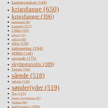
kammeratskab
(149)
krigsfange
(650)
krigsfanger
(396)
landsmænd
(90)
Lazaret
(117)
LIR84
(103)
luftkrig
(76)
officer
(98)
orlov
(136)
rationering
(194)
RIR86
(146)
savnede
(175)
skyttegravsliv
(289)
Somme
(104)
sårede
(518)
søkrig
(126)
sønderjyder
(519)
Tro
(125)
Tønder Zeppelinbase
(81)
Verdun
(96)
østfronten
(169)