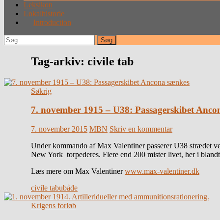
Leksikon
Lokalhistorie
Introduction
Søg
efter:
Tag-arkiv: civile tab
Søkrig
7. november 1915 – U38: Passagerskibet Anco
7. november 2015
MBN
Skriv en kommentar
Under kommando af Max Valentiner passerer U38 strædet ved
New York torpederes. Flere end 200 mister livet, her i blandt
Læs mere om Max Valentiner
www.max-valentiner.dk
civile tab
ubåde
Krigens forløb