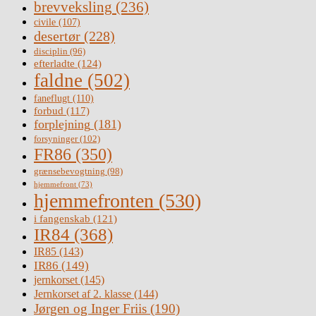
brevveksling
(236)
civile
(107)
desertør
(228)
disciplin
(96)
efterladte
(124)
faldne
(502)
faneflugt
(110)
forbud
(117)
forplejning
(181)
forsyninger
(102)
FR86
(350)
grænsebevogtning
(98)
hjemmefront
(73)
hjemmefronten
(530)
i fangenskab
(121)
IR84
(368)
IR85
(143)
IR86
(149)
jernkorset
(145)
Jernkorset af 2. klasse
(144)
Jørgen og Inger Friis
(190)