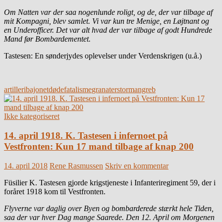
Om Natten var der saa nogenlunde roligt, og de, der var tilbage af
mit Kompagni, blev samlet. Vi var kun tre Menige, en Løjtnant og
en Underofficer. Det var alt hvad der var tilbage af godt Hundrede
Mand før Bombardementet.
Tastesen: En sønderjydes oplevelser under Verdenskrigen (u.å.)
artilleri
bajonet
døde
fatalisme
granater
stormangreb
Ikke kategoriseret
14. april 1918. K. Tastesen i infernoet på
Vestfronten: Kun 17 mand tilbage af knap 200
14. april 2018
Rene Rasmussen
Skriv en kommentar
Füsilier K. Tastesen gjorde krigstjeneste i Infanteriregiment 59, der i
foråret 1918 kom til Vestfronten.
Flyverne var daglig over Byen og bombarderede stærkt hele Tiden,
saa der var hver Dag mange Saarede. Den 12. April om Morgenen