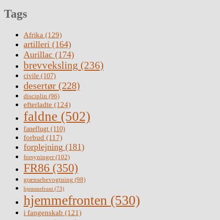
Tags
Afrika
(129)
artilleri
(164)
Aurillac
(174)
brevveksling
(236)
civile
(107)
desertør
(228)
disciplin
(96)
efterladte
(124)
faldne
(502)
faneflugt
(110)
forbud
(117)
forplejning
(181)
forsyninger
(102)
FR86
(350)
grænsebevogtning
(98)
hjemmefront
(73)
hjemmefronten
(530)
i fangenskab
(121)