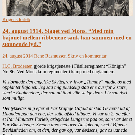
Krigens forløb
24. august 1914. Slaget ved Mons. “Med min
bajonet mellem ribbenene sank han sammen med en
stønnende lyd.”
24. august 2014
Rene Rasmussen
Skriv en kommentar
H.C. Brodersen
gjorde krigstjeneste i Füsilierregiment “Königin”
Nr. 86. Ved Mons kom regimenter i kamp med englændere.
Vi stormede den engelske Skyttegrav, hvor „Tommy” mødte os med
opplantet Bajonet. Jeg saa mig pludselig staa ene overfor 2 store,
stærke
Englændere, der saa ud til at ville sælge deres Liv saa dyrt
som muligt.
Det lykkedes mig efter et Par kraftige Udfald at slaa Geværet ud af
Haanden paa den ene, der satte afsted tilbage. Vi var nu 2, og efter
et Par Minutters Forløb, arbejdede Lungerne paa os, som var det et
Par Blæsebælge. Sveden drev ned over Ansigtet og sved i Øjnene.
Bevidstheden om, at den, der gav op, var dødsens, gav os uanede