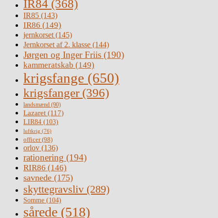
IR84
(368)
IR85
(143)
IR86
(149)
jernkorset
(145)
Jernkorset af 2. klasse
(144)
Jørgen og Inger Friis
(190)
kammeratskab
(149)
krigsfange
(650)
krigsfanger
(396)
landsmænd
(90)
Lazaret
(117)
LIR84
(103)
luftkrig
(76)
officer
(98)
orlov
(136)
rationering
(194)
RIR86
(146)
savnede
(175)
skyttegravsliv
(289)
Somme
(104)
sårede
(518)