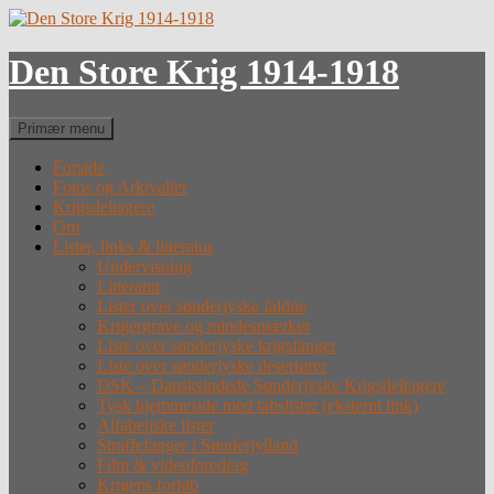
Hop
til
indhold
Den Store Krig 1914-1918
Søg
Primær menu
Forside
Fotos og Arkivalier
Krigsdeltagere
Om
Lister, links & litteratur
Undervisning
Litteratur
Lister over sønderjyske faldne
Krigergrave og mindesmærker
Liste over sønderjyske krigsfanger
Liste over sønderjyske desertører
DSK – Dansksindede Sønderjyske Krigsdeltagere
Tysk hjemmeside med tabslister (eksternt link)
Alfabetiske lister
Straffefanger i Sønderjylland
Film & videoforedrag
Krigens forløb