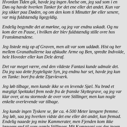
Hvordan Tiden gik, havde jeg ingen Anelse om, jeg sad som i en
Døs og havde hverken Tanker for det ene eller det andet. Kun var
jeg sikker paa Døden, og om den kom ti Minutter før eller senere,
var mig fuldstændig ligegyldig.
Endelig begyndte det at mørkne, og jeg var endnu uskadt. Og nu
kom der en Pause, i hvilken der blev fuldstændig stille ovre hos
Franskmændene.
Jeg listede mig op af Graven, men alt var som uddødt. Hist og her
mellem Granathullerne laa afskudte Arme og Ben, spredte Indvolde,
hele Hoveder eller kun Dele deraf.
Det var meget værre, end den vildeste Fantasi kunde udmale det.
Da jeg saa dette frygteligste Syn, jeg endnu har set, havde jeg kun
en Tanke: bort fra dette Djævleværk.
Jeg løb tilbage, men kunde ikke se en levende Sjæl. Nu brød et
mægtigt Spektakel frem nede fra de franske Skyttegrave, og jeg var
klar over, at nu stormede de over vore Stillinger, men kun nogle
enkelte overlevende var tilbage.
Jeg kunde ingen Tyskere se, før ca. 4-500 Meter længere fremme.
Jeg løb, saa jeg hverken vidste det ene eller det andet, kun fremad.
Endelig naaede jeg mine Kammerater, men Fjenden kom ikke
længere end til vore gamle Stillinger. Mit Kompagni var der ingen