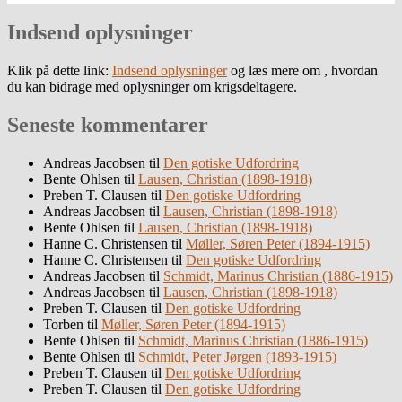
Indsend oplysninger
Klik på dette link:
Indsend oplysninger
og læs mere om , hvordan
du kan bidrage med oplysninger om krigsdeltagere.
Seneste kommentarer
Andreas Jacobsen
til
Den gotiske Udfordring
Bente Ohlsen
til
Lausen, Christian (1898-1918)
Preben T. Clausen
til
Den gotiske Udfordring
Andreas Jacobsen
til
Lausen, Christian (1898-1918)
Bente Ohlsen
til
Lausen, Christian (1898-1918)
Hanne C. Christensen
til
Møller, Søren Peter (1894-1915)
Hanne C. Christensen
til
Den gotiske Udfordring
Andreas Jacobsen
til
Schmidt, Marinus Christian (1886-1915)
Andreas Jacobsen
til
Lausen, Christian (1898-1918)
Preben T. Clausen
til
Den gotiske Udfordring
Torben
til
Møller, Søren Peter (1894-1915)
Bente Ohlsen
til
Schmidt, Marinus Christian (1886-1915)
Bente Ohlsen
til
Schmidt, Peter Jørgen (1893-1915)
Preben T. Clausen
til
Den gotiske Udfordring
Preben T. Clausen
til
Den gotiske Udfordring