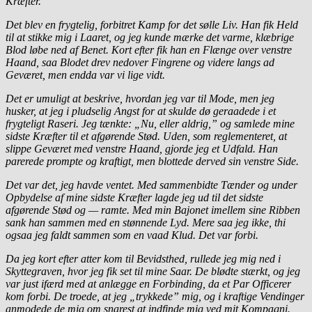
Kræfter.
Det blev en frygtelig, forbitret Kamp for det sølle Liv. Han fik Held
til at stikke mig i Laaret, og jeg kunde mærke det varme, klæbrige
Blod løbe ned af Benet. Kort efter fik han en Flænge over venstre
Haand, saa Blodet drev nedover Fingrene og videre langs ad
Geværet, men endda var vi lige vidt.
Det er umuligt at beskrive, hvordan jeg var til Mode, men jeg
husker, at jeg i pludselig Angst for at skulde dø geraadede i et
frygteligt Raseri. Jeg tænkte: „Nu, eller aldrig,” og samlede mine
sidste Kræfter til et afgørende Stød. Uden, som reglementeret, at
slippe Geværet med venstre Haand, gjorde jeg et Udfald. Han
parerede prompte og kraftigt, men blottede derved sin venstre Side.
Det var det, jeg havde ventet. Med sammenbidte Tænder og under
Opbydelse af mine sidste Kræfter lagde jeg ud til det sidste
afgørende Stød og — ramte. Med min Bajonet imellem sine Ribben
sank han sammen med en stønnende Lyd. Mere saa jeg ikke, thi
ogsaa jeg faldt sammen som en vaad Klud. Det var forbi.
Da jeg kort efter atter kom til Bevidsthed, rullede jeg mig ned i
Skyttegraven, hvor jeg fik set til mine Saar. De blødte stærkt, og jeg
var just ifærd med at anlægge en Forbinding, da et Par Officerer
kom forbi. De troede, at jeg „trykkede” mig, og i kraftige Vendinger
anmodede de mig om snarest at indfinde mig ved mit Kompagni.