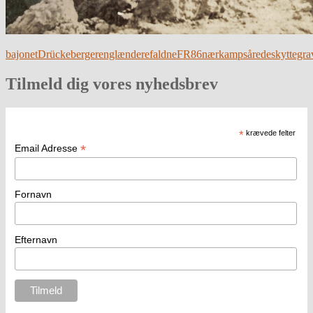
bajonet
Drückeberger
englændere
faldne
FR86
nærkamp
sårede
skyttegra
Tilmeld dig vores nyhedsbrev
*
krævede felter
*
Email Adresse
Fornavn
Efternavn