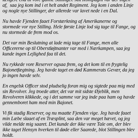
af, saa jeg kom ind i et helt andet Regiment. Jeg kom i anden Linje
og nogle nye Stillinger, der allerede var lavet nede i en Dal.
Nu havde Fjenden faaet Forstærkning af Amerikanerne og
stormede vor nye Stilling. Hele første Linje lod sig tage til Fange, og
nu stormede de frem mod os.
Det var min Beslutning at lade mig tage til Fange, men alle
Officererne op til Oberstløjtnanter var med i Nærkampen, saa jeg
kunde ingen Lejlighed faa til det.
Nu rykkede vore Reserver ogsaa frem, og det kom til en frygtelig
Bajonetfægtning. Jeg havde taget en død Kammerats Gevær, da jeg
jo ingen havde selv.
En engelsk Officer stod pludselig foran mig og sigtede paa mig med
sin Revolver. Jeg troede atter, det var mit sidste Øjeblik, men
Revolveren klikkede, og i det samme var jeg inde paa ham og havde
gennemboret ham med min Bajonet.
Vi fik stadig Reserver, og nu maatte Fjenden vige. Jeg havde faaet
min Læbe slaaet af en Træsplint, saa den var meget hævet, og jeg
vilde melde mig saaret. Det kunde der ikke være Tale om, der blev
ikke taget Hensyn hverken til døde eller Saarede, blot Stillingen blev
holdt.