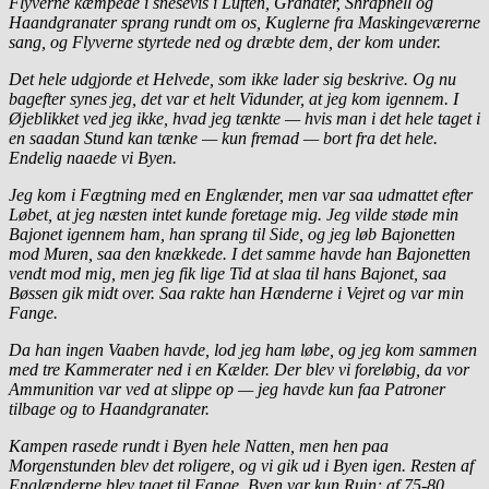
Flyverne kæmpede i snesevis i Luften, Granater, Shrapnell og
Haandgranater sprang rundt om os, Kuglerne fra Maskingeværerne
sang, og Flyverne styrtede ned og dræbte dem, der kom under.
Det hele udgjorde et Helvede, som ikke lader sig beskrive. Og nu
bagefter synes jeg, det var et helt Vidunder, at jeg kom igennem. I
Øjeblikket ved jeg ikke, hvad jeg tænkte — hvis man i det hele taget i
en saadan Stund kan tænke — kun fremad — bort fra det hele.
Endelig naaede vi Byen.
Jeg kom i Fægtning med en Englænder, men var saa udmattet efter
Løbet, at jeg næsten intet kunde foretage mig. Jeg vilde støde min
Bajonet igennem ham, han sprang til Side, og jeg løb Bajonetten
mod Muren, saa den knækkede. I det samme havde han Bajonetten
vendt mod mig, men jeg fik lige Tid at slaa til hans Bajonet, saa
Bøssen gik midt over. Saa rakte han Hænderne i Vejret og var min
Fange.
Da han ingen Vaaben havde, lod jeg ham løbe, og jeg kom sammen
med tre Kammerater ned i en Kælder. Der blev vi foreløbig, da vor
Ammunition var ved at slippe op — jeg havde kun faa Patroner
tilbage og to Haandgranater.
Kampen rasede rundt i Byen hele Natten, men hen paa
Morgenstunden blev det roligere, og vi gik ud i Byen igen. Resten af
Englænderne blev taget til Fange. Byen var kun Ruin; af 75-80