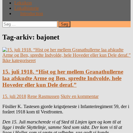
Leksikon
Lokalhistorie
Introduction
Søg
efter:
Tag-arkiv: bajonet
Ikke kategoriseret
15. juli 1918. “Hist og her mellem Granathullerne
laa afskudte Arme og Ben, spredte Indvolde, hele
Hoveder eller kun Dele deraf.”
15. juli 2018
Rene Rasmussen
Skriv en kommentar
Füsilier K. Tastesen gjorde krigstjeneste i Infanteriregiment 59, der i
foråret 1918 kom til Vestfronten.
Den 15. Juli marscherede vi af Sted til Linjen igen og kom til at
ligge i tredie Skyttelinje, samme Sted som sidst. Der kom vi til at
ligge i Huller, som vi søgte at udbedre, saa godt vi kunde.