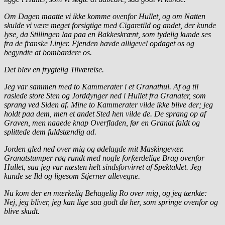
Om Dagen maatte vi ikke komme ovenfor Hullet, og om Natten
skulde vi være meget forsigtige med Cigaretild og andet, der kunde
lyse, da Stillingen laa paa en Bakkeskrænt, som tydelig kunde ses
fra de franske Linjer. Fjenden havde alligevel opdaget os og
begyndte at bombardere os.
Det blev en frygtelig Tilværelse.
Jeg var sammen med to Kammerater i et Granathul. Af og til
raslede store Sten og Jorddynger ned i Hullet fra Granater, som
sprang ved Siden af. Mine to Kammerater vilde ikke blive der; jeg
holdt paa dem, men et andet Sted hen vilde de. De sprang op af
Graven, men naaede knap Overfladen, før en Granat faldt og
splittede dem fuldstændig ad.
Jorden gled ned over mig og ødelagde mit Maskingevær.
Granatstumper røg rundt med nogle forfærdelige Brag ovenfor
Hullet, saa jeg var næsten helt sindsforvirret af Spektaklet. Jeg
kunde se Ild og ligesom Stjerner allevegne.
Nu kom der en mærkelig Behagelig Ro over mig, og jeg tænkte:
Nej, jeg bliver, jeg kan lige saa godt dø her, som springe ovenfor og
blive skudt.