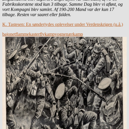
Fabriksskorstene stod kun 3 tilbage. Samme Dag blev vi afløst, og
vort Kompagni blev samlet. Af 190-200 Mand var der kun 17
tilbage. Resten var saaret eller falden.
K. Tastesen: En sønderjydes oplevelser under Verdenskrigen (u.å.)
bajonet
flammekaster
fly
kampvogne
nærkamp