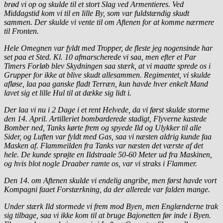
brød vi op og skulde til et stort Slag ved Armentieres. Ved
Middagstid kom vi til en lille By, som var fuldstændig skudt
sammen. Der skulde vi vente til om Aftenen for at komme nærmere
til Fronten.
Hele Omegnen var fyldt med Tropper, de fleste jeg nogensinde har
set paa et Sted. Kl. 10 afmarscherede vi saa, men efter et Par
Timers Forløb blev Skydningen saa stærk, at vi maatte sprede os i
Grupper for ikke at blive skudt allesammen. Regimentet, vi skulde
afløse, laa paa ganske fladt Terræn, kun havde hver enkelt Mand
lavet sig et lille Hul til at dække sig lidt i.
Der laa vi nu i 2 Dage i et rent Helvede, da vi først skulde storme
den 14. April. Artilleriet bombarderede stadigt, Flyverne kastede
Bomber ned, Tanks kørte frem og spyede Ild og Ulykker til alle
Sider, og Luften var fyldt med Gas, saa vi næsten aldrig kunde faa
Masken af. Flammeilden fra Tanks var næsten det værste af det
hele. De kunde sprøjte en Ildstraale 50-60 Meter ud fra Maskinen,
og hvis blot nogle Draaber ramte os, var vi straks i Flammer.
Den 14. om Aftenen skulde vi endelig angribe, men først havde vort
Kompagni faaet Forstærkning, da der allerede var falden mange.
Under stærk Ild stormede vi frem mod Byen, men Englænderne trak
sig tilbage, saa vi ikke kom til at bruge Bajonetten før inde i Byen.