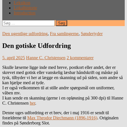
Leksikon
Lokalhistorie
Introduction
Søg
efter:
Den ugentlige udfordring
,
Fra samlingerne
,
Sønderjyder
Den gotiske Udfordring
5. april 2025
Hanne C. Christensen
2 kommentarer
Skulle læserne ligge inde med breve, postkort eller andet, der er
skrevet med gotisk eller vanskelig læsbar håndskrift og måske på
tysk, tilbyder vi her at lægge en skanning ud på siden, som andre så
kan hjælpe med at tyde.
I er også velkommen til at stille andre spørgsmål om uniformer,
våben mv.
I kan sende en skanning (gerne i en opløsning på 300 dpi) til Hanne
C. Christensen
her
.
Denne uges udfordring er et brev, der i maj 1916 er sendt til
forældrene til
Max Theodor Diechmann (1896-1916)
. Originalen
findes på Sønderborg Slot.