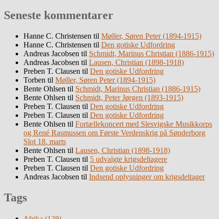
Seneste kommentarer
Hanne C. Christensen
til
Møller, Søren Peter (1894-1915)
Hanne C. Christensen
til
Den gotiske Udfordring
Andreas Jacobsen
til
Schmidt, Marinus Christian (1886-1915)
Andreas Jacobsen
til
Lausen, Christian (1898-1918)
Preben T. Clausen
til
Den gotiske Udfordring
Torben
til
Møller, Søren Peter (1894-1915)
Bente Ohlsen
til
Schmidt, Marinus Christian (1886-1915)
Bente Ohlsen
til
Schmidt, Peter Jørgen (1893-1915)
Preben T. Clausen
til
Den gotiske Udfordring
Preben T. Clausen
til
Den gotiske Udfordring
Bente Ohlsen
til
Fortællekoncert med Slesvigske Musikkorps
og René Rasmussen om Første Verdenskrig på Sønderborg
Slot 18. marts
Bente Ohlsen
til
Lausen, Christian (1898-1918)
Preben T. Clausen
til
5 udvalgte krigsdeltagere
Preben T. Clausen
til
Den gotiske Udfordring
Andreas Jacobsen
til
Indsend oplysninger om krigsdeltager
Tags
Afrika
(129)