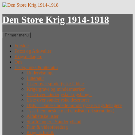
Hop
til
indhold
Den Store Krig 1914-1918
Søg
Primær menu
Forside
Fotos og Arkivalier
Krigsdeltagere
Om
Lister, links & litteratur
Undervisning
Litteratur
Lister over sønderjyske faldne
Krigergrave og mindesmærker
Liste over sønderjyske krigsfanger
Liste over sønderjyske desertører
DSK – Dansksindede Sønderjyske Krigsdeltagere
Tysk hjemmeside med tabslister (eksternt link)
Alfabetiske lister
Straffefanger i Sønderjylland
Film & videoforedrag
Krigens forløb