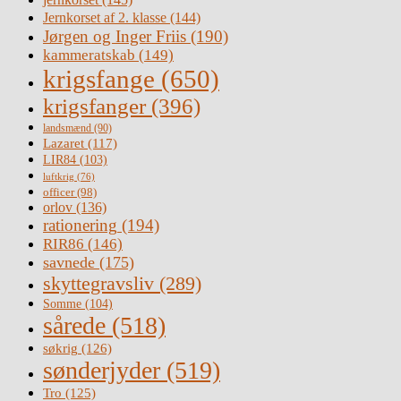
Jernkorset af 2. klasse
(144)
Jørgen og Inger Friis
(190)
kammeratskab
(149)
krigsfange
(650)
krigsfanger
(396)
landsmænd
(90)
Lazaret
(117)
LIR84
(103)
luftkrig
(76)
officer
(98)
orlov
(136)
rationering
(194)
RIR86
(146)
savnede
(175)
skyttegravsliv
(289)
Somme
(104)
sårede
(518)
søkrig
(126)
sønderjyder
(519)
Tro
(125)