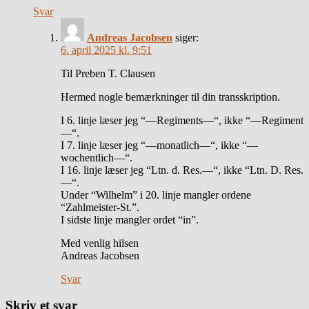
Svar
Andreas Jacobsen
siger:
6. april 2025 kl. 9:51
Til Preben T. Clausen
Hermed nogle bemærkninger til din transskription.
I 6. linje læser jeg “—Regiments—“, ikke “—Regiment
—“.
I 7. linje læser jeg “—monatlich—“, ikke “—
wochentlich—“.
I 16. linje læser jeg “Ltn. d. Res.—“, ikke “Ltn. D. Res.
—“.
Under “Wilhelm” i 20. linje mangler ordene
“Zahlmeister-St.”.
I sidste linje mangler ordet “in”.
Med venlig hilsen
Andreas Jacobsen
Svar
Skriv et svar