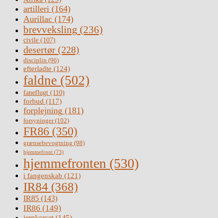
artilleri
(164)
Aurillac
(174)
brevveksling
(236)
civile
(107)
desertør
(228)
disciplin
(96)
efterladte
(124)
faldne
(502)
faneflugt
(110)
forbud
(117)
forplejning
(181)
forsyninger
(102)
FR86
(350)
grænsebevogtning
(98)
hjemmefront
(73)
hjemmefronten
(530)
i fangenskab
(121)
IR84
(368)
IR85
(143)
IR86
(149)
jernkorset
(145)