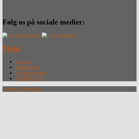
Følg os på sociale medier:
Meta
Log ind
Indlægsfeed
Kommentarfeed
WordPress.org
Drevet af WordPress