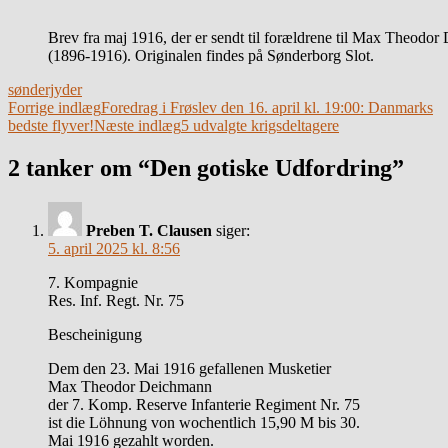
Brev fra maj 1916, der er sendt til forældrene til Max Theodo
(1896-1916). Originalen findes på Sønderborg Slot.
sønderjyder
Indlægsnavigation
Forrige indlæg
Foredrag i Frøslev den 16. april kl. 19:00: Danmarks
bedste flyver!
Næste indlæg
5 udvalgte krigsdeltagere
2 tanker om “Den gotiske Udfordring”
Preben T. Clausen
siger:
5. april 2025 kl. 8:56
7. Kompagnie
Res. Inf. Regt. Nr. 75
Bescheinigung
Dem den 23. Mai 1916 gefallenen Musketier
Max Theodor Deichmann
der 7. Komp. Reserve Infanterie Regiment Nr. 75
ist die Löhnung von wochentlich 15,90 M bis 30.
Mai 1916 gezahlt worden.