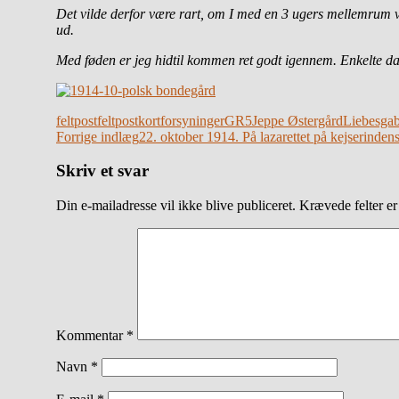
Det vilde derfor være rart, om I med en 3 ugers mellemrum v
ud.
Med føden er jeg hidtil kommen ret godt igennem. Enkelte dag
feltpost
feltpostkort
forsyninger
GR5
Jeppe Østergård
Liebesga
Indlægsnavigation
Forrige indlæg
22. oktober 1914. På lazarettet på kejserinden
Skriv et svar
Din e-mailadresse vil ikke blive publiceret.
Krævede felter e
Kommentar
*
Navn
*