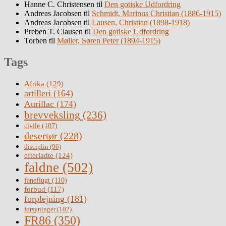
Hanne C. Christensen
til
Den gotiske Udfordring
Andreas Jacobsen
til
Schmidt, Marinus Christian (1886-1915)
Andreas Jacobsen
til
Lausen, Christian (1898-1918)
Preben T. Clausen
til
Den gotiske Udfordring
Torben
til
Møller, Søren Peter (1894-1915)
Tags
Afrika
(129)
artilleri
(164)
Aurillac
(174)
brevveksling
(236)
civile
(107)
desertør
(228)
disciplin
(96)
efterladte
(124)
faldne
(502)
faneflugt
(110)
forbud
(117)
forplejning
(181)
forsyninger
(102)
FR86
(350)