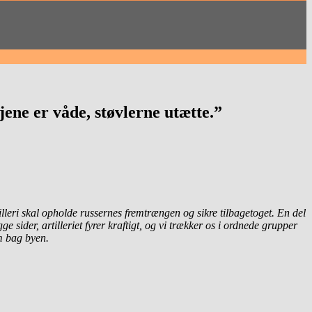
ene er våde, støvlerne utætte.”
illeri skal opholde russernes fremtrængen og sikre tilbagetoget. En del
e sider, artilleriet fyrer kraftigt, og vi trækker os i ordnede grupper
m bag byen.