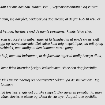
 lunt i et hus hos batl. staben som „Gefechtsordonnanz” og vil ved
 dem, jeg har fået, beklager jeg dog meget, at de fra 10/9 til 4/10 er
kt fremad, hurtigere end de gamle postiljoner kunde følge efter. —
 jeg forøvrigt håber snart at få lejlighed til at sende en særskilt
i og skrivemateriale. Det sidste kom mig meget tilpas, da mit oplag
mavebindet, men muligt at den kommer næste gang.
ist haft, men må indrømme, at de foresatte tager al mulig hensyn til os,
vor ilden brænder lystigt i kakkelovnen, så er den dog fortrinlig,
 får I vinterundertøj og pelstrøjer!!“ Sådan lød de smukke ord. Jeg
i lommen.
få tøjet tørret går det ganske simpelt. Der laves en prægtig ild, man
åde, støvlerne utætte og, skønt de var nye i August, alle opslidte.