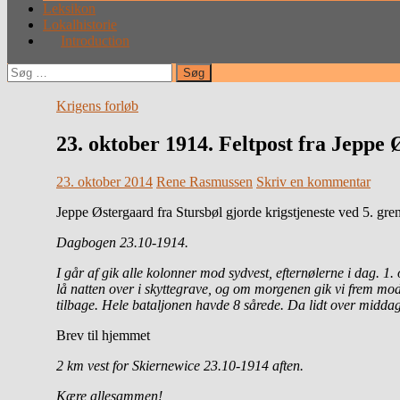
Leksikon
Lokalhistorie
Introduction
Søg
efter:
Krigens forløb
23. oktober 1914. Feltpost fra Jeppe 
23. oktober 2014
Rene Rasmussen
Skriv en kommentar
Jeppe Østergaard fra Stursbøl gjorde krigstjeneste ved 5. gr
Dagbogen 23.10-1914.
I går af gik alle kolonner mod sydvest, efternølerne i dag. 1
lå natten over i skyttegrave, og om morgenen gik vi frem mod øs
tilbage. Hele bataljonen havde 8 sårede. Da lidt over midda
Brev til hjemmet
2 km vest for Skiernewice 23.10-1914 aften.
Kære allesammen!