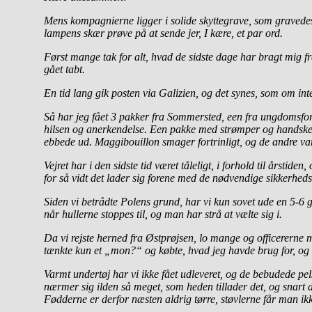
Mens kompagnierne ligger i solide skyttegrave, som gravedes 
lampens skær prøve på at sende jer, I kære, et par ord.
Først mange tak for alt, hvad de sidste dage har bragt mig fra
gået tabt.
En tid lang gik posten via Galizien, og det synes, som om int
Så har jeg fået 3 pakker fra Sommersted, een fra ungdomsfore
hilsen og anerkendelse. Een pakke med strømper og handsker
ebbede ud. Maggibouillon smager fortrinligt, og de andre 
Vejret har i den sidste tid været tåleligt, i forhold til årsti
for så vidt det lader sig forene med de nødvendige sikkerhed
Siden vi betrådte Polens grund, har vi kun sovet ude en 5-6 
når hullerne stoppes til, og man har strå at vælte sig i.
Da vi rejste herned fra Østprøjsen, lo mange og officererne 
tænkte kun et „mon?“ og købte, hvad jeg havde brug for, og 
Varmt undertøj har vi ikke fået udleveret, og de bebudede pel
nærmer sig ilden så meget, som heden tillader det, og snart d
Fødderne er derfor næsten aldrig tørre, støvlerne får man ik