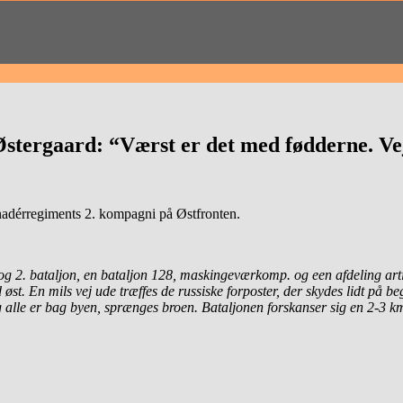
Østergaard: “Værst er det med fødderne. Vej
enadérregiments 2. kompagni på Østfronten.
. og 2. bataljon, en bataljon 128, maskingeværkomp. og een afdeling art
t. En mils vej ude træffes de russiske forposter, der skydes lidt på begg
g alle er bag byen, sprænges broen. Bataljonen forskanser sig en 2-3 k