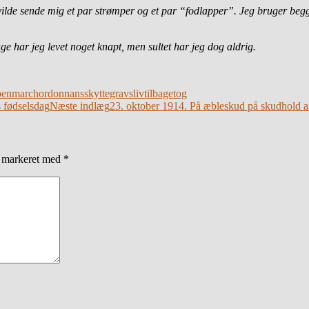
ilde sende mig et par strømper og et par “fodlapper”. Jeg bruger begg
e har jeg levet noget knapt, men sultet har jeg dog aldrig.
ben
march
ordonnans
skyttegravsliv
tilbagetog
s fødselsdag
Næste indlæg
23. oktober 1914. På æbleskud på skudhold a
r markeret med
*