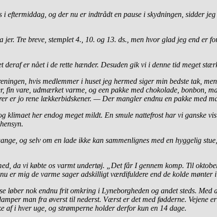
i eftermiddag, og der nu er indtrådt en pause i skydningen, sidder jeg
 jer. Tre breve, stemplet 4., 10. og 13. ds., men hvor glad jeg end er for
et deraf er nået i de rette hænder. Desuden gik vi i denne tid meget stær
ningen, hvis medlemmer i huset jeg hermed siger min bedste tak, men som
, fin vare, udmærket varme, og een pakke med chokolade, bonbon, magg
varer er jo rene lækkerbidskener. — Der mangler endnu en pakke med 
den, og klimaet her endog meget mildt. En smule nattefrost har vi ganske v
shensyn.
gange, og selv om en lade ikke kan sammenlignes med en hyggelig stue, h
med, da vi købte os varmt undertøj. „Det får I gennem komp. Til oktober
nu er mig de varme sager adskilligt værdifuldere end de kolde mønter 
se løber nok endnu frit omkring i Lyneborgheden og andet steds. Med at 
amper man fra øverst til nederst. Værst er det med fødderne. Vejene er v
ke af i hver uge, og strømperne holder derfor kun en 14 dage.