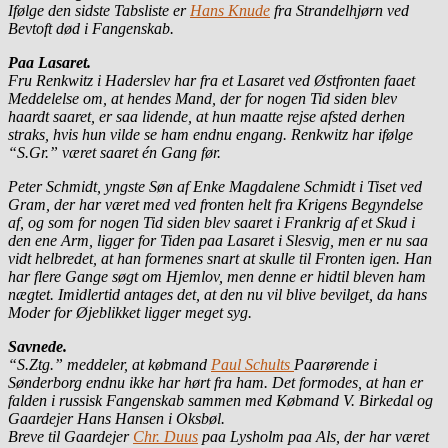
Ifølge den sidste Tabsliste er
Hans Knude
fra Strandelhjørn ved
Bevtoft død i Fangenskab.
Paa Lasaret.
Fru Renkwitz i Haderslev har fra et Lasaret ved Østfronten faaet
Meddelelse om, at hendes Mand, der for nogen Tid siden blev
haardt saaret, er saa lidende, at hun maatte rejse afsted derhen
straks, hvis hun vilde se ham endnu engang. Renkwitz har ifølge
“S.Gr.” været saaret én Gang før.
Peter Schmidt, yngste Søn af Enke Magdalene Schmidt i Tiset ved
Gram, der har været med ved fronten helt fra Krigens Begyndelse
af, og som for nogen Tid siden blev saaret i Frankrig af et Skud i
den ene Arm, ligger for Tiden paa Lasaret i Slesvig, men er nu saa
vidt helbredet, at han formenes snart at skulle til Fronten igen. Han
har flere Gange søgt om Hjemlov, men denne er hidtil bleven ham
nægtet. Imidlertid antages det, at den nu vil blive bevilget, da hans
Moder for Øjeblikket ligger meget syg.
Savnede.
“S.Ztg.” meddeler, at købmand
Paul Schults
Paarørende i
Sønderborg endnu ikke har hørt fra ham. Det formodes, at han er
falden i russisk Fangenskab sammen med Købmand V. Birkedal og
Gaardejer Hans Hansen i Oksbøl.
Breve til Gaardejer
Chr. Duus
paa Lysholm paa Als, der har været