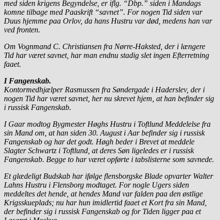
med siden krigens Begyndelse, er iflg. “Dbp.” siden i Mandags
komne tilbage med Paaskrift “savnet”. For nogen Tid siden var
Duus hjemme paa Orlov, da hans Hustru var død, medens han var
ved fronten.
Om Vognmand C. Christiansen fra Nørre-Haksted, der i længere
Tid har været savnet, har man endnu stadig slet ingen Efterretning
faaet.
I Fangenskab.
Kontormedhjælper Rasmussen fra Søndergade i Haderslev, der i
nogen Tid har været savnet, her nu skrevet hjem, at han befinder sig
i russisk Fangenskab.
I Gaar modtog Bygmester Høghs Hustru i Toftlund Meddelelse fra
sin Mand om, at han siden 30. August i Aar befinder sig i russisk
Fangenskab og har det godt. Høgh beder i Brevet at meddele
Slagter Schwartz i Toftlund, at deres Søn ligeledes er i russisk
Fangenskab. Begge to har været opførte i tabslisterne som savnede.
Et glædeligt Budskab har ifølge flensborgske Blade opvarter Walter
Lahns Hustru i Flensborg modtaget. For nogle Ugers siden
meddeltes det hende, at hendes Mand var falden paa den østlige
Krigsskueplads; nu har hun imidlertid faaet et Kort fra sin Mand,
der befinder sig i russisk Fangenskab og for Tiden ligger paa et