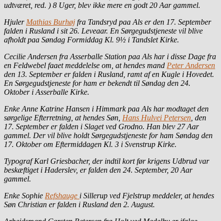
udtværet, red. ) 8 Uger, blev ikke mere en godt 20 Aar gammel.
Hjuler
Mathias Burhøj
fra Tandsryd paa Als er den 17. September
falden i Rusland i sit 26. Leveaar. En Sørgegudstjeneste vil blive
afholdt paa Søndag Formiddag Kl. 9½ i Tandslet Kirke.
Cecilie Andersen fra Asserballe Station paa Als har i disse Dage fra
en Feldwebel faaet meddelelse om, at hendes mand
Peter Andersen
den 13. September er falden i Rusland, ramt af en Kugle i Hovedet.
En Sørgegudstjeneste for ham er bekendt til Søndag den 24.
Oktober i Asserballe Kirke.
Enke Anne Katrine Hansen i Himmark paa Als har modtaget den
sørgelige Efterretning, at hendes Søn,
Hans Hulvei Petersen
, den
17. September er falden i Slaget ved Grodno. Han blev 27 Aar
gammel. Der vil blive holdt Sørgegudstjeneste for ham Søndag den
17. Oktober om Eftermiddagen Kl. 3 i Svenstrup Kirke.
Typograf Karl Griesbacher, der indtil kort før krigens Udbrud var
beskæftiget i Haderslev, er falden den 24. September, 20 Aar
gammel.
Enke Sophie
Refshauge
i Sillerup ved Fjelstrup meddeler, at hendes
Søn Christian er falden i Rusland den 2. August.