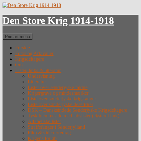
Hop
til
indhold
Den Store Krig 1914-1918
Søg
Primær menu
Forside
Fotos og Arkivalier
Krigsdeltagere
Om
Lister, links & litteratur
Undervisning
Litteratur
Lister over sønderjyske faldne
Krigergrave og mindesmærker
Liste over sønderjyske krigsfanger
Liste over sønderjyske desertører
DSK – Dansksindede Sønderjyske Krigsdeltagere
Tysk hjemmeside med tabslister (eksternt link)
Alfabetiske lister
Straffefanger i Sønderjylland
Film & videoforedrag
Krigens forløb