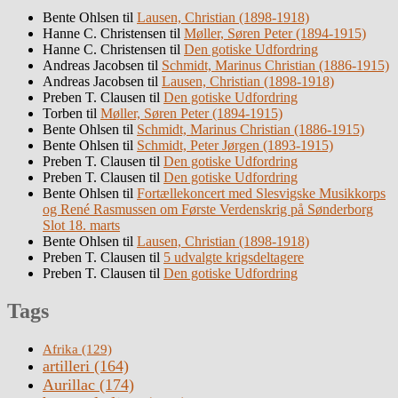
Bente Ohlsen
til
Lausen, Christian (1898-1918)
Hanne C. Christensen
til
Møller, Søren Peter (1894-1915)
Hanne C. Christensen
til
Den gotiske Udfordring
Andreas Jacobsen
til
Schmidt, Marinus Christian (1886-1915)
Andreas Jacobsen
til
Lausen, Christian (1898-1918)
Preben T. Clausen
til
Den gotiske Udfordring
Torben
til
Møller, Søren Peter (1894-1915)
Bente Ohlsen
til
Schmidt, Marinus Christian (1886-1915)
Bente Ohlsen
til
Schmidt, Peter Jørgen (1893-1915)
Preben T. Clausen
til
Den gotiske Udfordring
Preben T. Clausen
til
Den gotiske Udfordring
Bente Ohlsen
til
Fortællekoncert med Slesvigske Musikkorps
og René Rasmussen om Første Verdenskrig på Sønderborg
Slot 18. marts
Bente Ohlsen
til
Lausen, Christian (1898-1918)
Preben T. Clausen
til
5 udvalgte krigsdeltagere
Preben T. Clausen
til
Den gotiske Udfordring
Tags
Afrika
(129)
artilleri
(164)
Aurillac
(174)