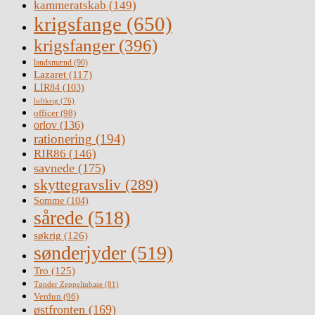
kammeratskab
(149)
krigsfange
(650)
krigsfanger
(396)
landsmænd
(90)
Lazaret
(117)
LIR84
(103)
luftkrig
(76)
officer
(98)
orlov
(136)
rationering
(194)
RIR86
(146)
savnede
(175)
skyttegravsliv
(289)
Somme
(104)
sårede
(518)
søkrig
(126)
sønderjyder
(519)
Tro
(125)
Tønder Zeppelinbase
(81)
Verdun
(96)
østfronten
(169)