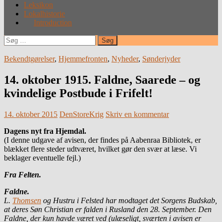
Leksikon
Lokalhistorie
Introduction
Søg
efter:
Bekendtgørelser
,
Hjemmefronten
,
Nyheder
,
Sønderjyder
14. oktober 1915. Faldne, Saarede – og
kvindelige Postbude i Frifelt!
14. oktober 2015
DenStoreKrig
Skriv en kommentar
Dagens nyt fra Hjemdal.
(I denne udgave af avisen, der findes på Aabenraa Bibliotek, er
blækket flere steder udtværet, hvilket gør den svær at læse. Vi
beklager eventuelle fejl.)
Fra Felten.
Faldne.
L.
Thomsen
og Hustru i Felsted har modtaget det Sorgens Budskab,
at deres Søn Christian er falden i Rusland den 28. September. Den
Faldne, der kun havde været ved (ulæseligt, sværten i avisen er