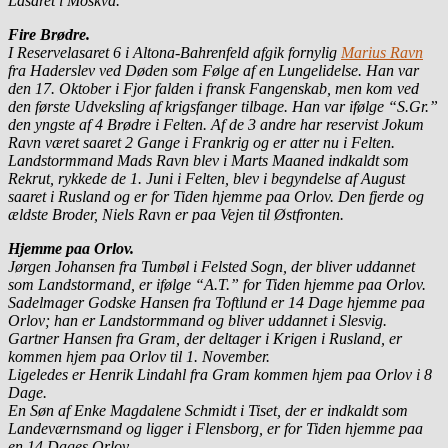
Lasaret i Moskva.
Fire Brødre.
I Reservelasaret 6 i Altona-Bahrenfeld afgik fornylig
Marius Ravn
fra Haderslev ved Døden som Følge af en Lungelidelse. Han var
den 17. Oktober i Fjor falden i fransk Fangenskab, men kom ved
den første Udveksling af krigsfanger tilbage. Han var ifølge “S.Gr.”
den yngste af 4 Brødre i Felten. Af de 3 andre har reservist Jokum
Ravn været saaret 2 Gange i Frankrig og er atter nu i Felten.
Landstormmand Mads Ravn blev i Marts Maaned indkaldt som
Rekrut, rykkede de 1. Juni i Felten, blev i begyndelse af August
saaret i Rusland og er for Tiden hjemme paa Orlov. Den fjerde og
ældste Broder, Niels Ravn er paa Vejen til Østfronten.
Hjemme paa Orlov.
Jørgen Johansen fra Tumbøl i Felsted Sogn, der bliver uddannet
som Landstormand, er ifølge “A.T.” for Tiden hjemme paa Orlov.
Sadelmager Godske Hansen fra Toftlund er 14 Dage hjemme paa
Orlov; han er Landstormmand og bliver uddannet i Slesvig.
Gartner Hansen fra Gram, der deltager i Krigen i Rusland, er
kommen hjem paa Orlov til 1. November.
Ligeledes er Henrik Lindahl fra Gram kommen hjem paa Orlov i 8
Dage.
En Søn af Enke Magdalene Schmidt i Tiset, der er indkaldt som
Landeværnsmand og ligger i Flensborg, er for Tiden hjemme paa
en 14 Dages Orlov.