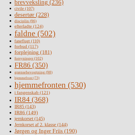
brevveksling
(236)
civile
(107)
desertør
(228)
disciplin
(96)
efterladte
(124)
faldne
(502)
faneflugt
(110)
forbud
(117)
forplejning
(181)
forsyninger
(102)
FR86
(350)
grænsebevogtning
(98)
hjemmefront
(73)
hjemmefronten
(530)
i fangenskab
(121)
IR84
(368)
IR85
(143)
IR86
(149)
jernkorset
(145)
Jernkorset af 2. klasse
(144)
Jørgen og Inger Friis
(190)