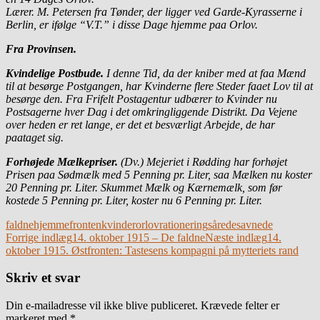
Lærer. M. Petersen fra Tønder, der ligger ved Garde-Kyrasserne i
Berlin, er ifølge “V.T.” i disse Dage hjemme paa Orlov.
Fra Provinsen.
Kvindelige Postbude.
I denne Tid, da der kniber med at faa Mænd
til at besørge Postgangen, har Kvinderne flere Steder faaet Lov til at
besørge den. Fra Frifelt Postagentur udbærer to Kvinder nu
Postsagerne hver Dag i det omkringliggende Distrikt. Da Vejene
over heden er ret lange, er det et besværligt Arbejde, de har
paataget sig.
Forhøjede Mælkepriser.
(Dv.) Mejeriet i Rødding har forhøjet
Prisen paa Sødmælk med 5 Penning pr. Liter, saa Mælken nu koster
20 Penning pr. Liter. Skummet Mælk og Kærnemælk, som før
kostede 5 Penning pr. Liter, koster nu 6 Penning pr. Liter.
faldne
hjemmefronten
kvinder
orlov
rationering
sårede
savnede
Indlægsnavigation
Forrige indlæg
14. oktober 1915 – De faldne
Næste indlæg
14.
oktober 1915. Østfronten: Tastesens kompagni på mytteriets rand
Skriv et svar
Din e-mailadresse vil ikke blive publiceret.
Krævede felter er
markeret med
*