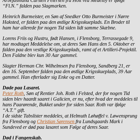
Arbejdsmand Carsten Petersen fra Holt ved Medelby er ifølge
“Fl.N.” falden paa Slagmarken.
Heinrich Burmeister, en Søn af Snedker Otto Burmeister i Nørre
Haksted, er falden paa den østlige Krigsskueplads. En Broder til
ham har allerede for nogen Tid siden lidt samme Skæbne.
Lorens Friis og Hustru, født Hansen, i Flensborg, Terrassegade 9,
har modtaget Meddelelse om, at deres Søn Hans den 5. Oktober er
falden paa den vestlige Krigsskueplads, ramt af et Artilleri-Projektil.
Den Faldne blev kun 30 Aar gammel.
Slagter Herman Chr. Wilhelmsen fra Flensborg, Sandberg 21, er
den 16. September falden paa den østlige Krigsskueplads, 39 Aar
gammel. Han efterlader sig Enke og en Datter.
Døde paa Lasaret.
Peter Roth
, Søn af Rentier Joh. Roth i Felsted, der for nogen Tid
siden blev haardt saaret i Galicien, er nu, efter hvad der meddeles til
hans Paarørende, Bukket under for siden Saar. Roth var ifølge
“A.T.” gift.
I de sidste Tabslister meddeles, at Helmuth Løhøffel v. Løwensprung
fra Flensborg og
Christian Sørensen
fra Lundsgaards Mark i
Sundeved er død paa lasaret som Følge af deres Saar.
Død i Fangenskab.