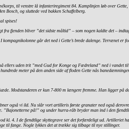
armékorps, til venstre lå infanteriregiment 84. Kamplinjen løb over Ge
uden Bosch, og sluttede ved bakken Schaffelberg.
al spises!
ngt fra fjenden bliver ”det sidste måltid” – som nogen kaldte det – indta
 I kompagnikolonne går det ned i Gette’s brede dalenge. Terrænet er fo
så ellers uden trit ”med Gud for Konge og Fædreland” ned i vandet til 
le hundrede meter på den anden side af floden Gette nås banedæmninge
æde. Modstanderen er kun 7-800 m længere fremme. Han ligger på de fl
ner også vi ild. Nu slår vort artilleris første granater ned også derovre
ge. ”Bajonetterne på!” og under hurra-råb bryder man ind i den fjendtlig
 kl. 4. I de fjendtlige skyttegrave ser det forfærdeligt ud. Artilleriet
 til fange. Nogle lykkes det at trække sig tilbage til nye stillinger.