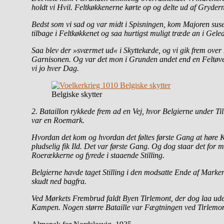
holdt vi Hvil. Feltkøkkenerne kørte op og delte ud af Gryder
Bedst som vi sad og var midt i Spisningen, kom Majoren suse
tilbage i Feltkøkkenet og saa hurtigst muligt træde an i Gele
Saa blev der »sværmet ud« i Skyttekæde, og vi gik frem ove
Garnisonen. Og var det mon i Grunden andet end en Feltøvelse?
vi jo hver Dag.
Belgiske skytter
2. Bataillon rykkede frem ad en Vej, hvor Belgierne under T
var en Roemark.
Hvordan det kom og hvordan det føltes første Gang at høre Ku
pludselig fik Ild. Det var første Gang. Og dog staar det for 
Roerækkerne og fyrede i staaende Stilling.
Belgierne havde taget Stilling i den modsatte Ende af Mark
skudt ned bagfra.
Ved Mørkets Frembrud faldt Byen Tirlemont, der dog laa uden
Kampen. Nogen større Bataille var Fægtningen ved Tirlemont