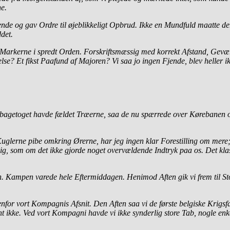
ne.
nde og gav Ordre til øjeblikkeligt Opbrud. Ikke en Mundfuld maatte der
ddet.
r Markerne i spredt Orden. Forskriftsmæssig med korrekt Afstand, Gev
 Et fikst Paafund af Majoren? Vi saa jo ingen Fjende, blev heller ikke 
ilbagetoget havde fældet Træerne, saa de nu spærrede over Kørebanen 
glerne pibe omkring Ørerne, har jeg ingen klar Forestilling om mere; me
mig, som om det ikke gjorde noget overvældende Indtryk paa os. Det klas
en. Kampen varede hele Eftermiddagen. Henimod Aften gik vi frem til S
for vort Kompagnis Afsnit. Den Aften saa vi de første belgiske Krigsf
 ikke. Ved vort Kompagni havde vi ikke synderlig store Tab, nogle enk