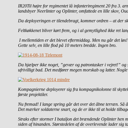
IR20Til højre for regimentet lå infanteriregiment 20 fra 3. 
landsbyer Neerlinter og Oplinter, omfattede en lille skov, O
Da deployeringen er tilendebragt, kommer ordren – at der sk
Feltkøkkenet bliver kørt frem, og i al gemytlighed ikke ret la
I mellemtiden er det blevet eftermiddag. Men nu går det løs!
Gette selv, en lille flod på 10 meters bredde. Ingen bro.
Da hjælper ikke noget, ”gevær og patrontasker i vejret!” og 
ufrivilligt bad. Det medfører megen morskab og latter. Nog
Kompagnierne deployerer sig fra kompagnikolonne til skyttek
første projektiler.
Nu fremad! I lange spring går det over det åbne terræn. Så åb
Det mærker soldaterne snart, og de er ikke til at holde tilba
Straks efter stormer I bataljon det brændende Oplinter hen mod
siden af hinanden. Størstedelen af de overlevende lader sig tage