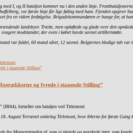
sig med I, og II bataljon kommer nu i den anden linje. Frontbataljone
chaffelberg, vor første linje får lige føling med ham. Fjenden opgiver h
bort fra en videre forfølgelse. Brigadekommandøren er bange for, at han 
 brændende landsbyer. Trætte, men opløftede og glade over den opnåede
svagere modstander, der oven i købet havde savnet artilleristøtte.
mand var faldet, 60 mand såret, 12 savnet. Belgiernes blodige tab var 
irlemont
 Roerækkerne og fyrede i staaende Stilling”
 (IR84), fortæller om bataljen ved Tirlemont:
. August Terrænet omkring Tirlemont, hvor 84erne for første Gang kom 
e fra Morgenstunden af, som vi plejede og mærkede intet, som kunde 