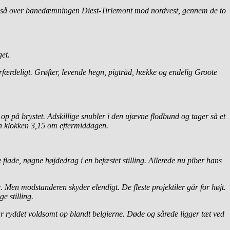
tte, så over banedæmningen Diest-Tirlemont mod nordvest, gennem de to
get.
rfærdeligt. Grøfter, levende hegn, pigtråd, hække og endelig Groote
op på brystet. Adskillige snubler i den ujævne flodbund og tager så et
n klokken 3,15 om eftermiddagen.
ade, nøgne højdedrag i en befæstet stilling. Allerede nu piber hans
. Men modstanderen skyder elendigt. De fleste projektiler går for højt.
e stilling.
 har ryddet voldsomt op blandt belgierne. Døde og sårede ligger tæt ved