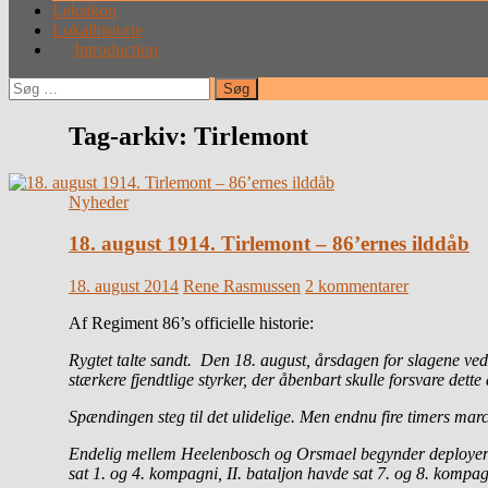
Leksikon
Lokalhistorie
Introduction
Søg
efter:
Tag-arkiv: Tirlemont
Nyheder
18. august 1914. Tirlemont – 86’ernes ilddåb
18. august 2014
Rene Rasmussen
2 kommentarer
Af Regiment 86’s officielle historie:
Rygtet talte sandt. Den 18. august, årsdagen for slagene ved 
stærkere fjendtlige styrker, der åbenbart skulle forsvare dette 
Spændingen steg til det ulidelige. Men endnu fire timers mar
Endelig mellem Heelenbosch og Orsmael begynder deployeringen:
sat 1. og 4. kompagni, II. bataljon havde sat 7. og 8. kompagni