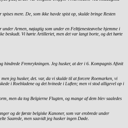
 spises mere. De, som ikke havde spist op, skulde bringe Resten
ær under Armen, nøjagtig som under en Felttjenesteøvelse hjemme i
beskudt. Vi hørte Artilleriet, men det var langt borte, og det hørte
og hindrede Fremrykningen. Jeg husker, at der i 6. Kompagnis Afsnit
n jeg husker, det. var, da vi skulde til at forcere Roemarken, vi
kede i Roebladene og det hvinede i Luften; men vi stod alligevel op i
torm, men da tog Belgierne Flugten, og mange af dem blev saaledes
anger og de første belgiske Kanoner, som var erobrede under
elte Saarede, men saavidt jeg husker ingen Døde.