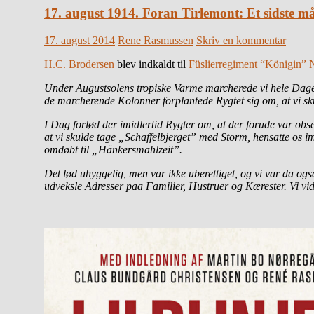
17. august 1914. Foran Tirlemont: Et sidste mål
17. august 2014
Rene Rasmussen
Skriv en kommentar
H.C. Brodersen
blev indkaldt til
Füslierregiment “Königin” N
Under Augustsolens tropiske Varme marcherede vi hele Dagen
de marcherende Kolonner forplantede Rygtet sig om, at vi skul
I Dag forlød der imidlertid Rygter om, at der forude var obse
at vi skulde tage „Schaffelbjerget” med Storm, hensatte os
omdøbt til „Hänkersmahlzeit”.
Det lød uhyggelig, men var ikke uberettiget, og vi var da ogs
udveksle Adresser paa Familier, Hustruer og Kærester. Vi vid