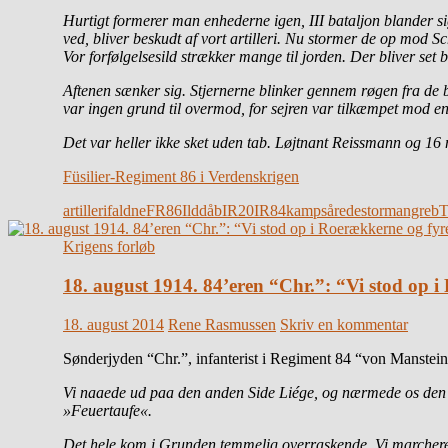
Hurtigt formerer man enhederne igen, III bataljon blander 
ved, bliver beskudt af vort artilleri. Nu stormer de op mod S
Vor forfølgelsesild strækker mange til jorden. Der bliver set 
Aftenen sænker sig. Stjernerne blinker gennem røgen fra de
var ingen grund til overmod, for sejren var tilkæmpet mod en 
Det var heller ikke sket uden tab. Løjtnant Reissmann og 16 
Füsilier-Regiment 86 i Verdenskrigen
artilleri
faldne
FR86
Ilddåb
IR20
IR84
kamp
sårede
stormangreb
T
Krigens forløb
18. august 1914. 84’eren “Chr.”: “Vi stod op i
18. august 2014
Rene Rasmussen
Skriv en kommentar
Sønderjyden “Chr.”, infanterist i Regiment 84 “von Manstein”
Vi naaede ud paa den anden Side Liége, og nærmede os den 18
»Feuertaufe«.
Det hele kom i Grunden temmelig overraskende. Vi marchered