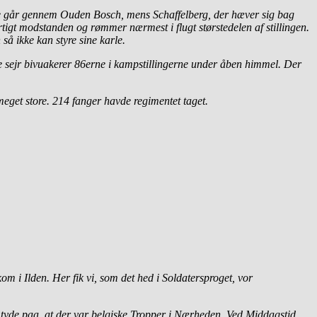
rne går gennem Ouden Bosch, mens Schaffelberg, der hæver sig bag
urtigt modstanden og rømmer nærmest i flugt størstedelen af stillingen.
så ikke kan styre sine karle.
 sejr bivuakerer 86erne i kampstillingerne under åben himmel. Der
meget store. 214 fanger havde regimentet taget.
i Ilden. Her fik vi, som det hed i Soldatersproget, vor
tyde paa, at der var belgiske Tropper i Nærheden. Ved Middagstid