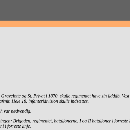
Gravelotte og St. Privat i 1870, skulle regimentet have sin ilddåb. Ves
afsnit. Hele 18. infanteridivision skulle indsættes.
ch var nødvendig.
 Brigaden, regimentet, bataljonerne, I og II bataljoner i forreste linje
 i forreste linje.