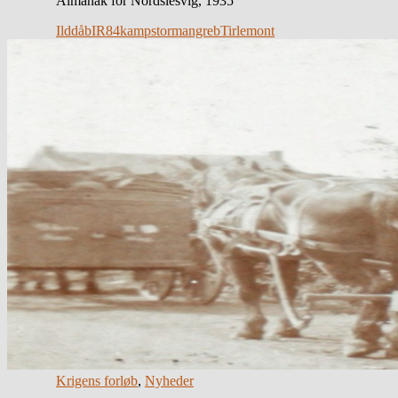
Almanak for Nordslesvig, 1935
Ilddåb
IR84
kamp
stormangreb
Tirlemont
Krigens forløb
,
Nyheder