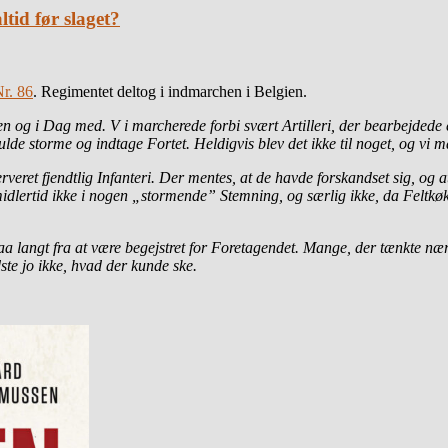
tid før slaget?
r. 86
. Regimentet deltog i indmarchen i Belgien.
 og i Dag med. V i marcherede forbi svært Artilleri, der bearbejdede 
de storme og indtage Fortet. Heldigvis blev det ikke til noget, og vi m
rveret fjendtlig Infanteri. Der mentes, at de havde forskandset sig, og
 imidlertid ikke i nogen „stormende” Stemning, og særlig ikke, da Fel
aa langt fra at være begejstret for Foretagendet. Mange, der tænkte nær
ste jo ikke, hvad der kunde ske.