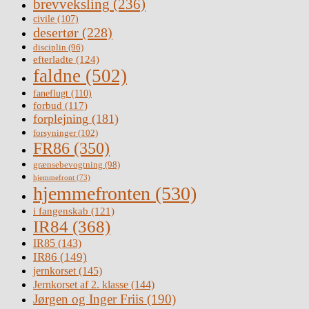
brevveksling
(236)
civile
(107)
desertør
(228)
disciplin
(96)
efterladte
(124)
faldne
(502)
faneflugt
(110)
forbud
(117)
forplejning
(181)
forsyninger
(102)
FR86
(350)
grænsebevogtning
(98)
hjemmefront
(73)
hjemmefronten
(530)
i fangenskab
(121)
IR84
(368)
IR85
(143)
IR86
(149)
jernkorset
(145)
Jernkorset af 2. klasse
(144)
Jørgen og Inger Friis
(190)