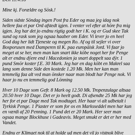
Mine kj. Forældre og Sösk.!
Siden sidste Söndag ingen Post fra Eder og maa jeg idag nok
hellere faa et par Ord afstedt igjen. I venter vel efter at höre fra mig
igjen. Jeg har det jo endnu rigtig godt her i K. og er Gud skee Tak
sund og rask som jeg ogsaa haaber om Eder. Vi lever jo en heel
God dag her lidt Tjeneste og megen Ro. Af og til sejler vi over
Bosporusen med Damperen til K. paa europäisk Jord. Vi faar jo
meget at se her, men man kan snart ikke köbe noget her for Penge
alt er endnu dÿere end i Macedonien ja snart doppelt saa dÿr. 1
pund Smör koster f.E. 30 Mark. Jeg har en dag köbt en Makrel saa
lang som denne Side den kostede 1.20 Mk. Men her kan man
temmelig faa alt ved man önsker naar man blodt har Penge nok. Vi
haar jo nu en temmelig god Lönning
Hver 10 Dage som Gefr. 8 Mark og 12.50 Mk. Tropenzulage altsaa
20.50 hver 10 Dage. Det er jo heelt godt. Di afsendte 25 Mk har jeg
her for et par Dage med Tak modtaget. Her haar vi alt udbetalt i
Tyrkisk Penge. 1 Piaster er som for os en Marksseddel men har kun
en værdi af 20 Penning. 1 Pund det er 20 Mark. Her seer man
ogsaa mange Blockhuse i Gadeavis. Meget smukt er det er her med
Vandet.
Endnu er Klimaet nok til at holde ud men det vil jo vistnok blive