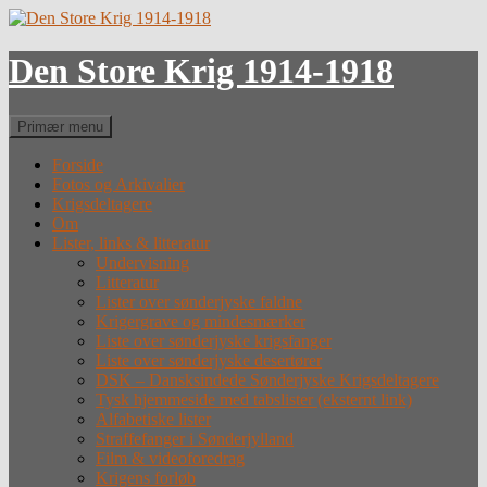
Hop
til
indhold
Den Store Krig 1914-1918
Søg
Primær menu
Forside
Fotos og Arkivalier
Krigsdeltagere
Om
Lister, links & litteratur
Undervisning
Litteratur
Lister over sønderjyske faldne
Krigergrave og mindesmærker
Liste over sønderjyske krigsfanger
Liste over sønderjyske desertører
DSK – Dansksindede Sønderjyske Krigsdeltagere
Tysk hjemmeside med tabslister (eksternt link)
Alfabetiske lister
Straffefanger i Sønderjylland
Film & videoforedrag
Krigens forløb