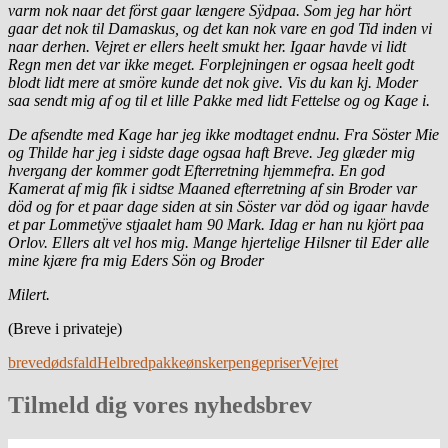
varm nok naar det först gaar længere Sÿdpaa. Som jeg har hört
gaar det nok til Damaskus, og det kan nok vare en god Tid inden vi
naar derhen. Vejret er ellers heelt smukt her. Igaar havde vi lidt
Regn men det var ikke meget. Forplejningen er ogsaa heelt godt
blodt lidt mere at smöre kunde det nok give. Vis du kan kj. Moder
saa sendt mig af og til et lille Pakke med lidt Fettelse og og Kage i.
De afsendte med Kage har jeg ikke modtaget endnu. Fra Söster Mie
og Thilde har jeg i sidste dage ogsaa haft Breve. Jeg glæder mig
hvergang der kommer godt Efterretning hjemmefra. En god
Kamerat af mig fik i sidtse Maaned efterretning af sin Broder var
död og for et paar dage siden at sin Söster var död og igaar havde
et par Lommetÿve stjaalet ham 90 Mark. Idag er han nu kjört paa
Orlov. Ellers alt vel hos mig. Mange hjertelige Hilsner til Eder alle
mine kjære fra mig Eders Sön og Broder
Milert.
(Breve i privateje)
breve
dødsfald
Helbred
pakkeønsker
penge
priser
Vejret
Tilmeld dig vores nyhedsbrev