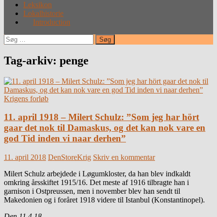
Leksikon
Lokalhistorie
Introduction
Søg
efter:
Tag-arkiv: penge
Krigens forløb
11. april 1918 – Milert Schulz: ”Som jeg har hört
gaar det nok til Damaskus, og det kan nok vare en
god Tid inden vi naar derhen”
11. april 2018
DenStoreKrig
Skriv en kommentar
Milert Schulz arbejdede i Løgumkloster, da han blev indkaldt
omkring årsskiftet 1915/16. Det meste af 1916 tilbragte han i
garnison i Ostpreussen, men i november blev han sendt til
Makedonien og i foråret 1918 videre til Istanbul (Konstantinopel).
Den 11.4.18