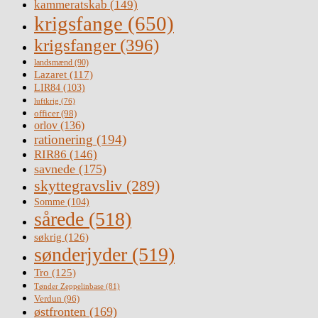
kammeratskab
(149)
krigsfange
(650)
krigsfanger
(396)
landsmænd
(90)
Lazaret
(117)
LIR84
(103)
luftkrig
(76)
officer
(98)
orlov
(136)
rationering
(194)
RIR86
(146)
savnede
(175)
skyttegravsliv
(289)
Somme
(104)
sårede
(518)
søkrig
(126)
sønderjyder
(519)
Tro
(125)
Tønder Zeppelinbase
(81)
Verdun
(96)
østfronten
(169)