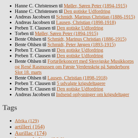
Hanne C. Christensen
til
Møller, Søren Peter (1894-1915)
Hanne C. Christensen
til
Den gotiske Udfordring
Andreas Jacobsen
til
Schmidt, Marinus Christian (1886-1915)
Andreas Jacobsen
til
Lausen, Christian (1898-1918)
Preben T. Clausen
til
Den gotiske Udfordring
Torben
til
Møller, Søren Peter (1894-1915)
Bente Ohlsen
til
Schmidt, Marinus Christian (1886-1915)
Bente Ohlsen
til
Schmidt, Peter Jørgen (1893-1915)
Preben T. Clausen
til
Den gotiske Udfordring
Preben T. Clausen
til
Den gotiske Udfordring
Bente Ohlsen
til
Fortællekoncert med Slesvigske Musikkorps
og René Rasmussen om Første Verdenskrig på Sønderborg
Slot 18. marts
Bente Ohlsen
til
Lausen, Christian (1898-1918)
Preben T. Clausen
til
5 udvalgte krigsdeltagere
Preben T. Clausen
til
Den gotiske Udfordring
Andreas Jacobsen
til
Indsend oplysninger om krigsdeltager
Tags
Afrika
(129)
artilleri
(164)
Aurillac
(174)