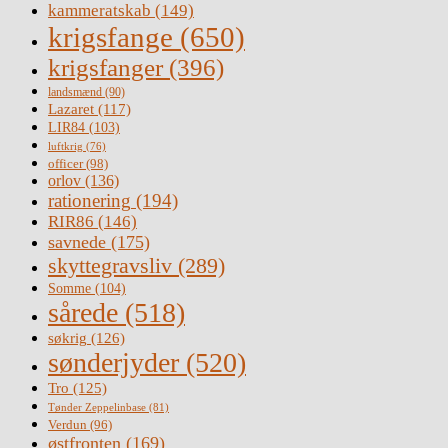
kammeratskab
(149)
krigsfange
(650)
krigsfanger
(396)
landsmænd
(90)
Lazaret
(117)
LIR84
(103)
luftkrig
(76)
officer
(98)
orlov
(136)
rationering
(194)
RIR86
(146)
savnede
(175)
skyttegravsliv
(289)
Somme
(104)
sårede
(518)
søkrig
(126)
sønderjyder
(520)
Tro
(125)
Tønder Zeppelinbase
(81)
Verdun
(96)
østfronten
(169)