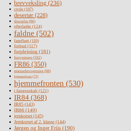
brevveksling
(236)
civile
(107)
desertør
(228)
disciplin
(96)
efterladte
(124)
faldne
(502)
faneflugt
(110)
forbud
(117)
forplejning
(181)
forsyninger
(102)
FR86
(350)
grænsebevogtning
(98)
hjemmefront
(73)
hjemmefronten
(530)
i fangenskab
(121)
IR84
(368)
IR85
(143)
IR86
(149)
jernkorset
(145)
Jernkorset af 2. klasse
(144)
Jørgen og Inger Friis
(190)