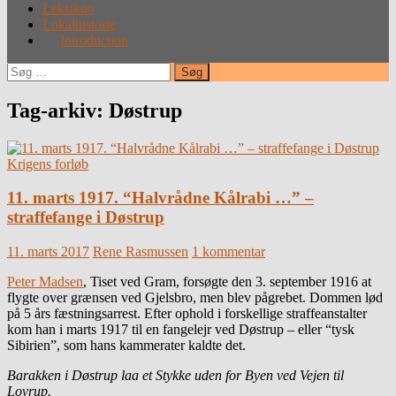
Leksikon
Lokalhistorie
Introduction
Søg
efter:
Tag-arkiv: Døstrup
Krigens forløb
11. marts 1917. “Halvrådne Kålrabi …” –
straffefange i Døstrup
11. marts 2017
Rene Rasmussen
1 kommentar
Peter Madsen
, Tiset ved Gram, forsøgte den 3. september 1916 at
flygte over grænsen ved Gjelsbro, men blev pågrebet. Dommen lød
på 5 års fæstningsarrest. Efter ophold i forskellige straffeanstalter
kom han i marts 1917 til en fangelejr ved Døstrup – eller “tysk
Sibirien”, som hans kammerater kaldte det.
Barakken i Døstrup laa et Stykke uden for Byen ved Vejen til
Lovrup.