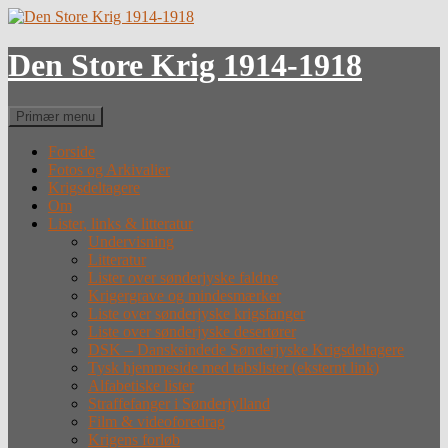
Hop
til
indhold
Den Store Krig 1914-1918
Søg
Primær menu
Forside
Fotos og Arkivalier
Krigsdeltagere
Om
Lister, links & litteratur
Undervisning
Litteratur
Lister over sønderjyske faldne
Krigergrave og mindesmærker
Liste over sønderjyske krigsfanger
Liste over sønderjyske desertører
DSK – Dansksindede Sønderjyske Krigsdeltagere
Tysk hjemmeside med tabslister (eksternt link)
Alfabetiske lister
Straffefanger i Sønderjylland
Film & videoforedrag
Krigens forløb