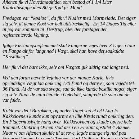
Aftenen fik vi Hovedmaaltidet, som bestod af 1 1/4 Liter
Kaalrabisuppe med 80 gr Kød pr. Mand.
Fredagen var “kødløs”, da fik vi Nudler med Marmelade. Det siger
sig selv, at denne Kost var helt utilstrækkelig . En 14 Dages Tid efter
at jeg var kommen til Døstrup, blev der foretaget den
reglementerede Vejning.
Ifølge Fæstningsreglementet skal Fangerne vejes hver 3 Uger. Gaar
en Fange alt for langt ned i Vægt, skal han have det saakaldte
“Kosttillæg”.
Her fik vi det bare ikke, selv om Vægten gik aldrig saa langt ned.
Ved den foran nævnte Vejning var der mange Karle, hvis
oprindelige Vægt laa omkring 130 Pund og derover, som vejede 94-
96 Pund. At de var saa svage, saa de ikke kunde bestille noget, siger
sig selv. Naar de marcherede i Geleddet, slingrede de som om de
var fulde.
Koldt var det i Barakken, og under Taget sad et tykt Lag Is.
Kakkelovnen kunde kun opvarme en lille Kreds rundt omkring den.
En Flagermuslygte hang over Kakkelovnen og skulde oplyse hele
Rummet. Omkring Ovnen stod der i en Firkant opstillet 4 Bænke.
Naar vi om Aftenen skulde til at sove, lagde mange sig ned paa
Straasækken med to tynde Tæpper, iført Uniform, Kappe og Støvler