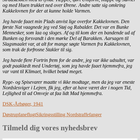
og med Huen trukket ned over Ørene. Andre satte sig omkring
Kakkelovnen for der at kunne holde Varmen.
Jeg havde faaet min Plads anvist lige overfor Kakkelovnen. Den
første Nat vaagnede jeg ved Støj og Rabalder. Det var en Bunke
Mennesker, som laa og sloges. Af og til kom der en bandende ud af
Bunken og forsvandt i den mørke Del af Barakken. Aarsagen til
Slagsmaalet var, at alt for mange søgte Varmen fra Kakkelovnen,
som trak de forfrosne Stakler til sig.
Jeg havde flere Fortrin frem for de andre, jeg var ikke udsultet, var
godt paaklædt med Undertøj, som jeg havde faaet hjemmefra, jeg
var vant til Klimaet, hvilket betød meget.
Ryge- og Spisevarer maatte vi ikke modtage, men da jeg var eneste
Nordslesviger i Lejren, fik jeg, efter at have været der i nogen Tid,
Lejlighed til ad Omveje at faa lidt Mad hjemmefra.
DSK-Årbøger, 1941
Døstrup
faneflugt
Sikringsstilling Nord
straffefanger
Tilmeld dig vores nyhedsbrev