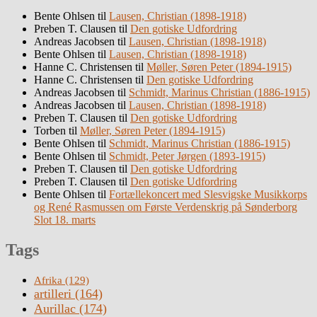
Bente Ohlsen
til
Lausen, Christian (1898-1918)
Preben T. Clausen
til
Den gotiske Udfordring
Andreas Jacobsen
til
Lausen, Christian (1898-1918)
Bente Ohlsen
til
Lausen, Christian (1898-1918)
Hanne C. Christensen
til
Møller, Søren Peter (1894-1915)
Hanne C. Christensen
til
Den gotiske Udfordring
Andreas Jacobsen
til
Schmidt, Marinus Christian (1886-1915)
Andreas Jacobsen
til
Lausen, Christian (1898-1918)
Preben T. Clausen
til
Den gotiske Udfordring
Torben
til
Møller, Søren Peter (1894-1915)
Bente Ohlsen
til
Schmidt, Marinus Christian (1886-1915)
Bente Ohlsen
til
Schmidt, Peter Jørgen (1893-1915)
Preben T. Clausen
til
Den gotiske Udfordring
Preben T. Clausen
til
Den gotiske Udfordring
Bente Ohlsen
til
Fortællekoncert med Slesvigske Musikkorps
og René Rasmussen om Første Verdenskrig på Sønderborg
Slot 18. marts
Tags
Afrika
(129)
artilleri
(164)
Aurillac
(174)