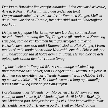
Der laa to Barakker lige overfor hinanden. I den ene var Skrivestue,
Arrest, Køkken, Vaskeri m. m. I den anden laa først
Opsynsmandskabet, dernæst var der to Rum med Fanger. Mellem
de to Rum var der en Forstue, hvor der altid stod en Underofficer
paa Vagt.
Det første jeg lagde Mærke til, var den Uorden, som herskede
overalt. Rundt om hang der Tøj, Fangerne gik rundt med Kappe og
Hue paa, som de var kommen hjem fra Arbejdet. Omkring
Kakkelovnen, som stod midt i Rummet, stod en Flok Fanger, i Færd
med at skrælle nogle halvraadne Kaalrabi, som de i Skiver stak paa
en Staaltraad for saa at holde dem ind i Ilden. Herved blev de dels
optøet, dels svandt den halvraadne Smag.
Jeg har i hele min Fangetid ikke set saa mange udsultede og
underernærede Mennesker, som i Fangelejren i Døstrup. De fleste af
dem, jeg saa den Aften, var allerede kommen herop i Oktober 1916
og nu var vi i Marts 1917. Det havde været en lang og temmelig
haard Vinter, – og især da for Fangelejren.
Forplejningen var følgende: om Morgenen 1 Brød, som var saa
vaadt, at man kunde trykke Vandet af det, dertil ½ Liter Roekaffe,
om Middagen paa Arbejdspladsen fik vi 1 Liter Vandvælling, hvori
der skulde være 50 gr Byggryn og 8 gr Fedt pr. Mand, og om