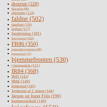
desertør
(228)
disciplin
(96)
efterladte
(124)
faldne
(502)
faneflugt
(110)
forbud
(117)
forplejning
(181)
forsyninger
(102)
FR86
(350)
grænsebevogtning
(98)
hjemmefront
(73)
hjemmefronten
(530)
i fangenskab
(121)
IR84
(368)
IR85
(143)
IR86
(149)
jernkorset
(145)
Jernkorset af 2. klasse
(144)
Jørgen og Inger Friis
(190)
kammeratskab
(149)