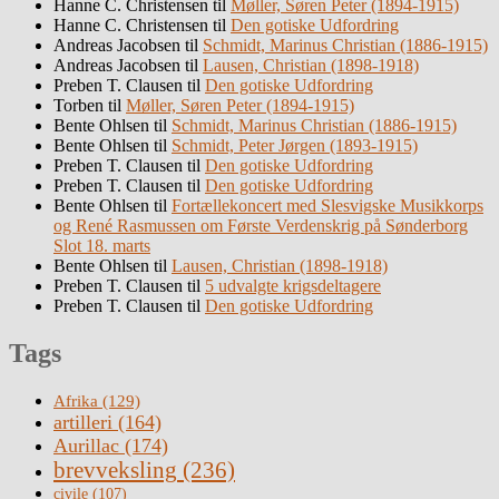
Hanne C. Christensen
til
Møller, Søren Peter (1894-1915)
Hanne C. Christensen
til
Den gotiske Udfordring
Andreas Jacobsen
til
Schmidt, Marinus Christian (1886-1915)
Andreas Jacobsen
til
Lausen, Christian (1898-1918)
Preben T. Clausen
til
Den gotiske Udfordring
Torben
til
Møller, Søren Peter (1894-1915)
Bente Ohlsen
til
Schmidt, Marinus Christian (1886-1915)
Bente Ohlsen
til
Schmidt, Peter Jørgen (1893-1915)
Preben T. Clausen
til
Den gotiske Udfordring
Preben T. Clausen
til
Den gotiske Udfordring
Bente Ohlsen
til
Fortællekoncert med Slesvigske Musikkorps
og René Rasmussen om Første Verdenskrig på Sønderborg
Slot 18. marts
Bente Ohlsen
til
Lausen, Christian (1898-1918)
Preben T. Clausen
til
5 udvalgte krigsdeltagere
Preben T. Clausen
til
Den gotiske Udfordring
Tags
Afrika
(129)
artilleri
(164)
Aurillac
(174)
brevveksling
(236)
civile
(107)