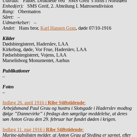
Udtrådt:
Faldet. Druknede ved ”SMS Greif”s forlis i Nordsøen
Enhed(er):
SMS Greif, 2. Abteilung I. Matrosendivision
Rang:
Obermatros
Såret:
–
Udmærkelser: –
Andet:
Hans bror,
Karl Hansen Grau
, døde 07/10-1916
Kilder
Dødsbiregisteret, Haderslev, LAA
Kirkebog, døde, Vor Frue, Haderslev, LAA
Fødselsbiregisteret, Vojens, LAA
Marselisborg Monumentet, Aarhus
Publikationer
–
Fotos
–
Indlæg 26. april 1916 i
Ribe Stiftstidende
:
Arbejdsmand Paul Grau og hustru i Slotsgade i Haderslev modtog
ifølge ”Dannevirke” i fredags den sørgelige meddelelse, at deres
søn Anton Grau den 29. februar har fundet døden i krigen.
Indlæg 11. maj 1916 i
Ribe Stiftstidende
:
Marine-tabslisten melder, at Anton Grau af Styding er savnet, efter