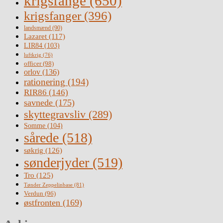
krigsfange
(650)
krigsfanger
(396)
landsmænd
(90)
Lazaret
(117)
LIR84
(103)
luftkrig
(76)
officer
(98)
orlov
(136)
rationering
(194)
RIR86
(146)
savnede
(175)
skyttegravsliv
(289)
Somme
(104)
sårede
(518)
søkrig
(126)
sønderjyder
(519)
Tro
(125)
Tønder Zeppelinbase
(81)
Verdun
(96)
østfronten
(169)