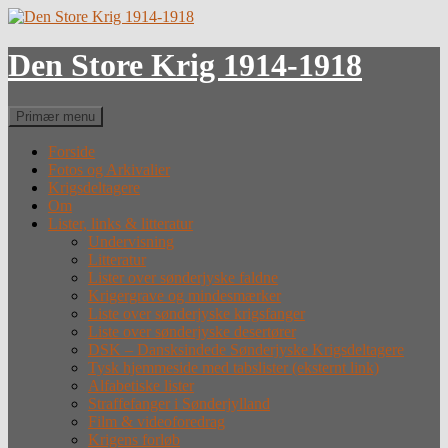
Hop
til
indhold
Den Store Krig 1914-1918
Søg
Primær menu
Forside
Fotos og Arkivalier
Krigsdeltagere
Om
Lister, links & litteratur
Undervisning
Litteratur
Lister over sønderjyske faldne
Krigergrave og mindesmærker
Liste over sønderjyske krigsfanger
Liste over sønderjyske desertører
DSK – Dansksindede Sønderjyske Krigsdeltagere
Tysk hjemmeside med tabslister (eksternt link)
Alfabetiske lister
Straffefanger i Sønderjylland
Film & videoforedrag
Krigens forløb