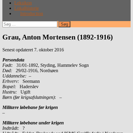
Leksikon
Lokalhistorie
Introduction
Søg
efter:
Grau, Anton Mortensen (1892-1916)
Senest opdateret 7. oktober 2016
Persondata
Født:
31/01-1892, Styding, Hammelev Sogn
Død:
29/02-1916, Nordsøen
Uddannelse:
–
Erhverv:
Seemann
Bopæl:
Haderslev
Hustru:
Ugift
Børn (før krigsafslutningen)
: –
Militære løbebane før krigen
–
Militære løbebane under krigen
Indtrådt:
?