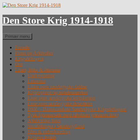
Hop
til
indhold
Den Store Krig 1914-1918
Søg
Primær menu
Forside
Fotos og Arkivalier
Krigsdeltagere
Om
Lister, links & litteratur
Undervisning
Litteratur
Lister over sønderjyske faldne
Krigergrave og mindesmærker
Liste over sønderjyske krigsfanger
Liste over sønderjyske desertører
DSK – Dansksindede Sønderjyske Krigsdeltagere
Tysk hjemmeside med tabslister (eksternt link)
Alfabetiske lister
Straffefanger i Sønderjylland
Film & videoforedrag
Krigens forløb