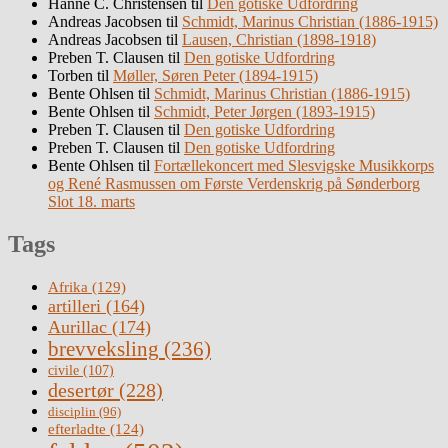
Hanne C. Christensen
til
Den gotiske Udfordring
Andreas Jacobsen
til
Schmidt, Marinus Christian (1886-1915)
Andreas Jacobsen
til
Lausen, Christian (1898-1918)
Preben T. Clausen
til
Den gotiske Udfordring
Torben
til
Møller, Søren Peter (1894-1915)
Bente Ohlsen
til
Schmidt, Marinus Christian (1886-1915)
Bente Ohlsen
til
Schmidt, Peter Jørgen (1893-1915)
Preben T. Clausen
til
Den gotiske Udfordring
Preben T. Clausen
til
Den gotiske Udfordring
Bente Ohlsen
til
Fortællekoncert med Slesvigske Musikkorps
og René Rasmussen om Første Verdenskrig på Sønderborg
Slot 18. marts
Tags
Afrika
(129)
artilleri
(164)
Aurillac
(174)
brevveksling
(236)
civile
(107)
desertør
(228)
disciplin
(96)
efterladte
(124)