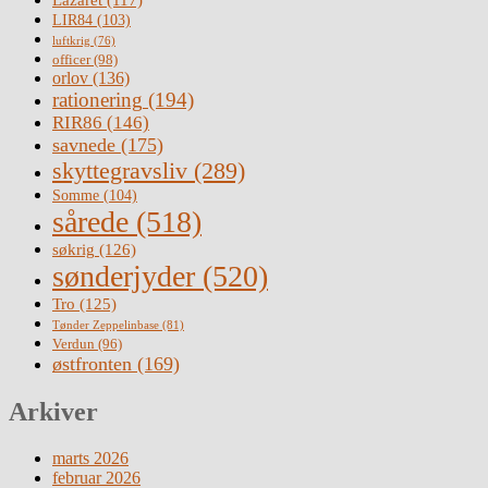
Lazaret
(117)
LIR84
(103)
luftkrig
(76)
officer
(98)
orlov
(136)
rationering
(194)
RIR86
(146)
savnede
(175)
skyttegravsliv
(289)
Somme
(104)
sårede
(518)
søkrig
(126)
sønderjyder
(520)
Tro
(125)
Tønder Zeppelinbase
(81)
Verdun
(96)
østfronten
(169)
Arkiver
marts 2026
februar 2026