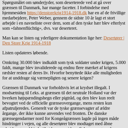
Spørgsmålet om sønderjyder, som deserterede ved at gå over
grænsen til Danmark, har mange facetter. I forbindelse med
hjemmesiden
https://denstorekrig1914-1918.dk
har en af de frivillige
medarbejdere, Peter Weber, gennem de sidste 10 år lagt et stort
arbejde i en navneliste over dem, som af den tyske hær blev efterlyst
som »fahnenflüchtig«, dvs. var deserteret.
Man kan se listen og yderligere dokumentation lige her:
Desertører |
Den Store Krig 1914-1918
Listen opdateres løbende.
Omkring 30.000 blev indkaldt som tysk soldater under krigen, 5.000
faldt, mange blev invaliderede og endnu flere mærket af krigens
rædsler resten af deres liv. Hvorfor benyttede ikke alle muligheden
for at unddrage sig værnepligten og senere krigen?
Grænsen til Danmark var forholdsvis let at krydset illegalt. I
modsætning til f.eks. at grænsen til det neutrale Holland var der
hverken højspændingshegn eller pigtråd, og den blev kun reelt
bevogtet ved de officielle grænseovergange, mens resten kun
afpatruljeredes. Generelt var de tyske grænsevagter af ældre
årgange, der ikke kunne anvendes ved fronten. De danske
grænsegendarmer nord for Kongeågrænsen lagde på ingen måde
hindringer i vejen, og alle desertører blev modtaget med åbne