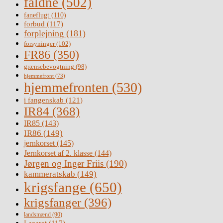
faldne
(502)
faneflugt
(110)
forbud
(117)
forplejning
(181)
forsyninger
(102)
FR86
(350)
grænsebevogtning
(98)
hjemmefront
(73)
hjemmefronten
(530)
i fangenskab
(121)
IR84
(368)
IR85
(143)
IR86
(149)
jernkorset
(145)
Jernkorset af 2. klasse
(144)
Jørgen og Inger Friis
(190)
kammeratskab
(149)
krigsfange
(650)
krigsfanger
(396)
landsmænd
(90)