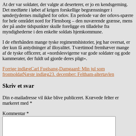
At der var soldater, der valgte at deserterer, er jo en kendsgerning.
Det medførte i løbet af krigen forskellige begrænsninger i
sønderjydernes mulighed for orlov. En periode var der orlovs-spærre
for hele området nord for Flensborg – den nuværende grænse, mens
der på andre tidspunkter skulle foreligge en tilladelse fra
myndighederne i den enkelte soldats hjemkommune.
I de efterhånden mange tyske regimentshistorier, jeg har oversat, er
der kun få antydninger af illoyalitet. Tværtimod fremhæver mange
af de tyske officerer, at »nordslesvigerne var gode soldater og gode
kammerater, der fuldt ud gjorde deres pligt«.
Indlægsnavigation
Forrige indlæg
Carl Fuglsang-Damgaard: Min jul som
frontsoldat
Næste indlæg
23. december: Feltham-altertavlen
Skriv et svar
Din e-mailadresse vil ikke blive publiceret.
Krævede felter er
markeret med
*
Kommentar
*