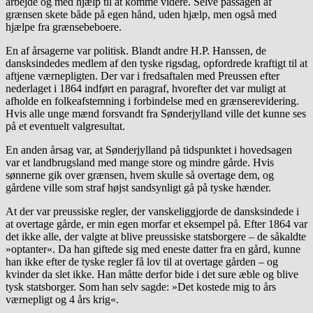
arbejde og med hjælp til at komme videre. Selve passagen af
grænsen skete både på egen hånd, uden hjælp, men også med
hjælpe fra grænsebeboere.
En af årsagerne var politisk. Blandt andre H.P. Hanssen, de
dansksindedes medlem af den tyske rigsdag, opfordrede kraftigt til at
aftjene værnepligten. Der var i fredsaftalen med Preussen efter
nederlaget i 1864 indført en paragraf, hvorefter det var muligt at
afholde en folkeafstemning i forbindelse med en grænserevidering.
Hvis alle unge mænd forsvandt fra Sønderjylland ville det kunne ses
på et eventuelt valgresultat.
En anden årsag var, at Sønderjylland på tidspunktet i hovedsagen
var et landbrugsland med mange store og mindre gårde. Hvis
sønnerne gik over grænsen, hvem skulle så overtage dem, og
gårdene ville som straf højst sandsynligt gå på tyske hænder.
At der var preussiske regler, der vanskeliggjorde de dansksindede i
at overtage gårde, er min egen morfar et eksempel på. Efter 1864 var
det ikke alle, der valgte at blive preussiske statsborgere – de såkaldte
»optanter«. Da han giftede sig med eneste datter fra en gård, kunne
han ikke efter de tyske regler få lov til at overtage gården – og
kvinder da slet ikke. Han måtte derfor bide i det sure æble og blive
tysk statsborger. Som han selv sagde: »Det kostede mig to års
værnepligt og 4 års krig«.