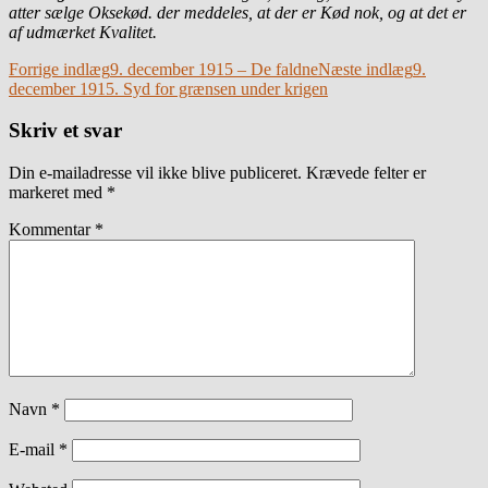
atter sælge Oksekød. der meddeles, at der er Kød nok, og at det er
af udmærket Kvalitet.
Indlægsnavigation
Forrige indlæg
9. december 1915 – De faldne
Næste indlæg
9.
december 1915. Syd for grænsen under krigen
Skriv et svar
Din e-mailadresse vil ikke blive publiceret.
Krævede felter er
markeret med
*
Kommentar
*
Navn
*
E-mail
*