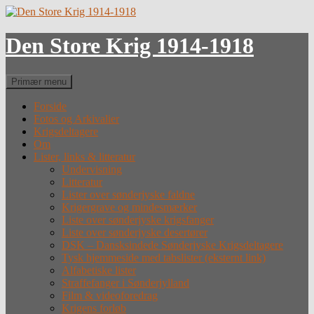
Hop
til
indhold
Den Store Krig 1914-1918
Søg
Primær menu
Forside
Fotos og Arkivalier
Krigsdeltagere
Om
Lister, links & litteratur
Undervisning
Litteratur
Lister over sønderjyske faldne
Krigergrave og mindesmærker
Liste over sønderjyske krigsfanger
Liste over sønderjyske desertører
DSK – Dansksindede Sønderjyske Krigsdeltagere
Tysk hjemmeside med tabslister (eksternt link)
Alfabetiske lister
Straffefanger i Sønderjylland
Film & videoforedrag
Krigens forløb