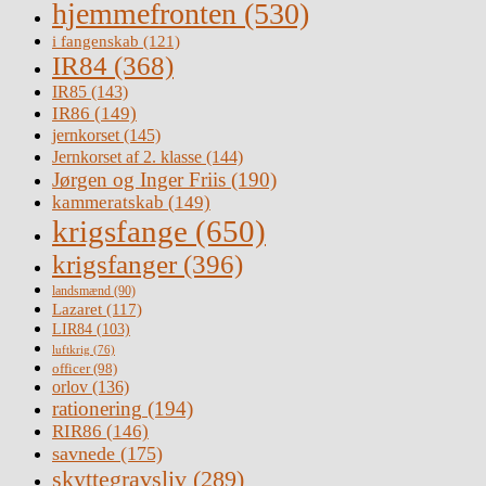
hjemmefronten
(530)
i fangenskab
(121)
IR84
(368)
IR85
(143)
IR86
(149)
jernkorset
(145)
Jernkorset af 2. klasse
(144)
Jørgen og Inger Friis
(190)
kammeratskab
(149)
krigsfange
(650)
krigsfanger
(396)
landsmænd
(90)
Lazaret
(117)
LIR84
(103)
luftkrig
(76)
officer
(98)
orlov
(136)
rationering
(194)
RIR86
(146)
savnede
(175)
skyttegravsliv
(289)