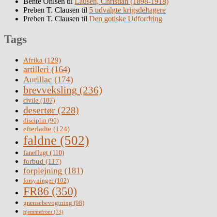
Bente Ohlsen
til
Lausen, Christian (1898-1918)
Preben T. Clausen
til
5 udvalgte krigsdeltagere
Preben T. Clausen
til
Den gotiske Udfordring
Tags
Afrika
(129)
artilleri
(164)
Aurillac
(174)
brevveksling
(236)
civile
(107)
desertør
(228)
disciplin
(96)
efterladte
(124)
faldne
(502)
faneflugt
(110)
forbud
(117)
forplejning
(181)
forsyninger
(102)
FR86
(350)
grænsebevogtning
(98)
hjemmefront
(73)