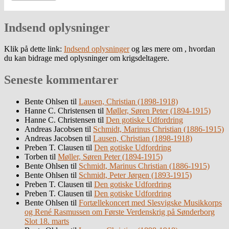
Indsend oplysninger
Klik på dette link:
Indsend oplysninger
og læs mere om , hvordan
du kan bidrage med oplysninger om krigsdeltagere.
Seneste kommentarer
Bente Ohlsen
til
Lausen, Christian (1898-1918)
Hanne C. Christensen
til
Møller, Søren Peter (1894-1915)
Hanne C. Christensen
til
Den gotiske Udfordring
Andreas Jacobsen
til
Schmidt, Marinus Christian (1886-1915)
Andreas Jacobsen
til
Lausen, Christian (1898-1918)
Preben T. Clausen
til
Den gotiske Udfordring
Torben
til
Møller, Søren Peter (1894-1915)
Bente Ohlsen
til
Schmidt, Marinus Christian (1886-1915)
Bente Ohlsen
til
Schmidt, Peter Jørgen (1893-1915)
Preben T. Clausen
til
Den gotiske Udfordring
Preben T. Clausen
til
Den gotiske Udfordring
Bente Ohlsen
til
Fortællekoncert med Slesvigske Musikkorps
og René Rasmussen om Første Verdenskrig på Sønderborg
Slot 18. marts