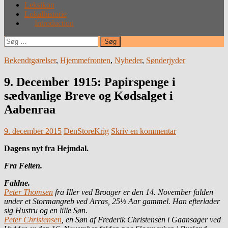
Leksikon
Lokalhistorie
Introduction
Søg
efter:
Bekendtgørelser
,
Hjemmefronten
,
Nyheder
,
Sønderjyder
9. December 1915: Papirspenge i
sædvanlige Breve og Kødsalget i
Aabenraa
9. december 2015
DenStoreKrig
Skriv en kommentar
Dagens nyt fra Hejmdal.
Fra Felten.
Faldne.
Peter Thomsen
fra Iller ved Broager er den 14. November falden
under et Stormangreb ved Arras, 25½ Aar gammel. Han efterlader
sig Hustru og en lille Søn.
Peter Christensen
, en Søn af Frederik Christensen i Gaansager ved