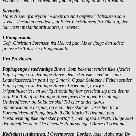
Vodder er den 16. November falden paa Slagmarken i Rusland.
Savnede.
Hans Nissen fra Nybøl i Aabenraa Amt opføres i Tabslisten som
savnet. Desuden meddeles, at Peter Christiansen fra Sillerup, der
har været meldt haardt saaret, er savnet.
I Fangenskab.
Gefr. Christian Sørensen fra Helved paa Als er ifølge den sidste
preussiske Tabsliste i Fangenskab.
Fra Provinsen.
Papirspenge i sædvanlige Breve.
Som bekendt sendes ikke sjældet
Papirspenge i sædvanlige Breve. dette sker især med de smaa
Laanekassesedler paa 1 og 2 mark. Ogsaa Soldater i Felten sender
Papirspenge i sædvanlige Breve til Hjemmet, hvorfor
krigsministeriet i en særlig Anordning har sysselsat sig med denne
sag. For Tab af sædvanlige Breve gives der ingen Erstatning.
Underofficerer og Soldater skal Tid efter anden gøres
opmærksomme herpaa, og endvidere skal der vises hen til, at
Forsendelsen af Pengebeløb til 800 Mark til Hjemmet paa
Postanvisning ikke blot sker portofrit, men ogsaa sikkert. Tillige skal
det anbefales dem ikke at sende Papirspenge i Breve til Hjemmet.
Kødsalget i Aabenraa.
I Overmorgen, Lørdag, lader Aabenraa By