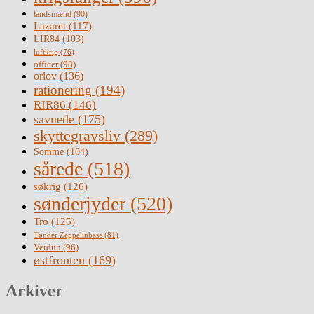
landsmænd
(90)
Lazaret
(117)
LIR84
(103)
luftkrig
(76)
officer
(98)
orlov
(136)
rationering
(194)
RIR86
(146)
savnede
(175)
skyttegravsliv
(289)
Somme
(104)
sårede
(518)
søkrig
(126)
sønderjyder
(520)
Tro
(125)
Tønder Zeppelinbase
(81)
Verdun
(96)
østfronten
(169)
Arkiver