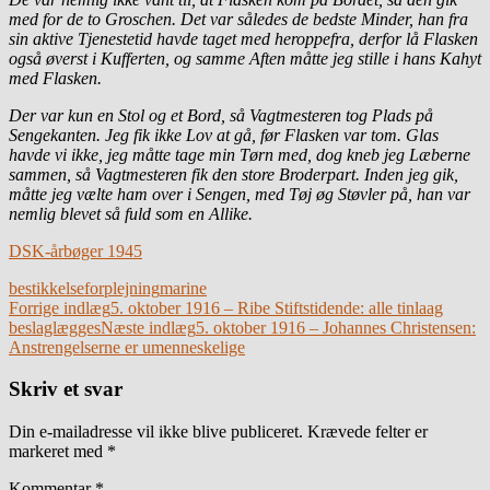
med for de to Groschen. Det var således de bedste Minder, han fra
sin aktive Tjenestetid havde taget med heroppefra, derfor lå Flasken
også øverst i Kufferten, og samme Aften måtte jeg stille i hans Kahyt
med Flasken.
Der var kun en Stol og et Bord, så Vagtmesteren tog Plads på
Sengekanten. Jeg fik ikke Lov at gå, før Flasken var tom. Glas
havde vi ikke, jeg måtte tage min Tørn med, dog kneb jeg Læberne
sammen, så Vagtmesteren fik den store Broderpart. Inden jeg gik,
måtte jeg vælte ham over i Sengen, med Tøj øg Støvler på, han var
nemlig blevet så fuld som en Allike.
DSK-årbøger 1945
bestikkelse
forplejning
marine
Indlægsnavigation
Forrige indlæg
5. oktober 1916 – Ribe Stiftstidende: alle tinlaag
beslaglægges
Næste indlæg
5. oktober 1916 – Johannes Christensen:
Anstrengelserne er umenneskelige
Skriv et svar
Din e-mailadresse vil ikke blive publiceret.
Krævede felter er
markeret med
*
Kommentar
*