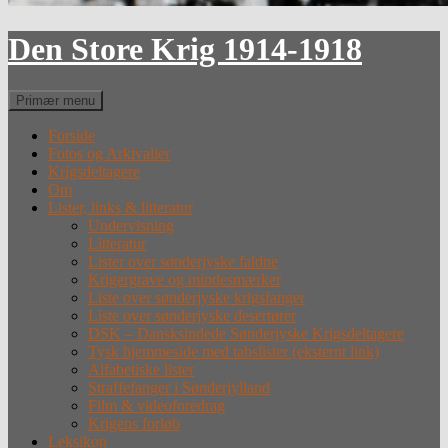
Den Store Krig 1914-1918
Søg
Primær menu
Forside
Fotos og Arkivalier
Krigsdeltagere
Om
Lister, links & litteratur
Undervisning
Litteratur
Lister over sønderjyske faldne
Krigergrave og mindesmærker
Liste over sønderjyske krigsfanger
Liste over sønderjyske desertører
DSK – Dansksindede Sønderjyske Krigsdeltagere
Tysk hjemmeside med tabslister (eksternt link)
Alfabetiske lister
Straffefanger i Sønderjylland
Film & videoforedrag
Krigens forløb
Leksikon