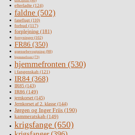
disciplin
(96)
efterladte
(124)
faldne
(502)
faneflugt
(110)
forbud
(117)
forplejning
(181)
forsyninger
(102)
FR86
(350)
grænsebevogtning
(98)
hjemmefront
(73)
hjemmefronten
(530)
i fangenskab
(121)
IR84
(368)
IR85
(143)
IR86
(149)
jernkorset
(145)
Jernkorset af 2. klasse
(144)
Jørgen og Inger Friis
(190)
kammeratskab
(149)
krigsfange
(650)
krigsfanger
(396)