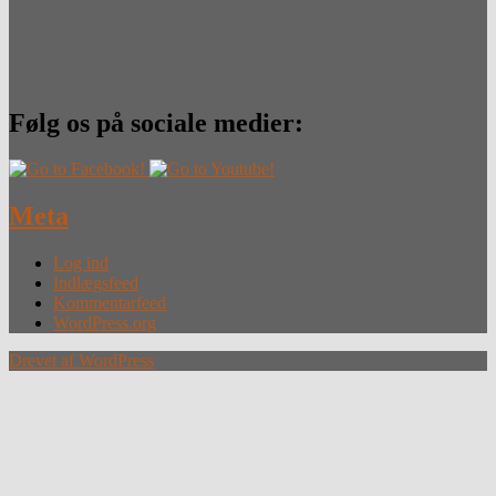
Følg os på sociale medier:
Meta
Log ind
Indlægsfeed
Kommentarfeed
WordPress.org
Drevet af WordPress