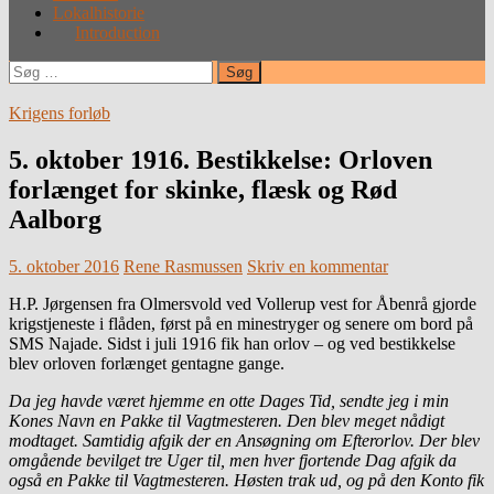
Lokalhistorie
Introduction
Søg
efter:
Krigens forløb
5. oktober 1916. Bestikkelse: Orloven
forlænget for skinke, flæsk og Rød
Aalborg
5. oktober 2016
Rene Rasmussen
Skriv en kommentar
H.P. Jørgensen fra Olmersvold ved Vollerup vest for Åbenrå gjorde
krigstjeneste i flåden, først på en minestryger og senere om bord på
SMS Najade. Sidst i juli 1916 fik han orlov – og ved bestikkelse
blev orloven forlænget gentagne gange.
Da jeg havde været hjemme en otte Dages Tid, sendte jeg i min
Kones Navn en Pakke til Vagtmesteren. Den blev meget nådigt
modtaget. Samtidig afgik der en Ansøgning om Efterorlov. Der blev
omgående bevilget tre Uger til, men hver fjortende Dag afgik da
også en Pakke til Vagtmesteren. Høsten trak ud, og på den Konto fik