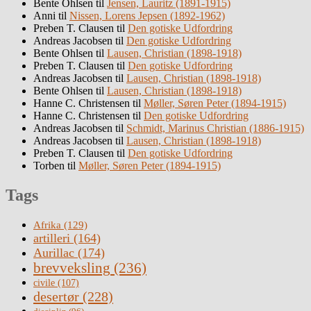
Bente Ohlsen
til
Jensen, Lauritz (1891-1915)
Anni
til
Nissen, Lorens Jepsen (1892-1962)
Preben T. Clausen
til
Den gotiske Udfordring
Andreas Jacobsen
til
Den gotiske Udfordring
Bente Ohlsen
til
Lausen, Christian (1898-1918)
Preben T. Clausen
til
Den gotiske Udfordring
Andreas Jacobsen
til
Lausen, Christian (1898-1918)
Bente Ohlsen
til
Lausen, Christian (1898-1918)
Hanne C. Christensen
til
Møller, Søren Peter (1894-1915)
Hanne C. Christensen
til
Den gotiske Udfordring
Andreas Jacobsen
til
Schmidt, Marinus Christian (1886-1915)
Andreas Jacobsen
til
Lausen, Christian (1898-1918)
Preben T. Clausen
til
Den gotiske Udfordring
Torben
til
Møller, Søren Peter (1894-1915)
Tags
Afrika
(129)
artilleri
(164)
Aurillac
(174)
brevveksling
(236)
civile
(107)
desertør
(228)