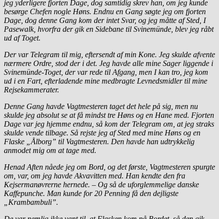
jeg yderligere fjorten Dage, dog samtidig skrev han, om jeg kunde
besørge Chefen nogle Høns. Endnu en Gang søgte jeg om fjorten
Dage, dog denne Gang kom der intet Svar, og jeg måtte af Sted, I
Pasewalk, hvorfra der gik en Sidebane til Svinemünde, blev jeg råbt
ud af Toget.
Der var Telegram til mig, eftersendt af min Kone. Jeg skulde afvente
nærmere Ordre, stod der i det. Jeg havde alle mine Sager liggende i
Svinemünde-Toget, der var rede til Afgang, men I kan tro, jeg kom
ud i en Fart, efterladende mine medbragte Levnedsmidler til mine
Rejsekammerater.
Denne Gang havde Vagtmesteren taget det hele på sig, men nu
skulde jeg absolut se at få mindst tre Høns og en Hane med. Fjorten
Dage var jeg hjemme endnu, så kom der Telegram om, at jeg straks
skulde vende tilbage. Så rejste jeg af Sted med mine Høns og en
Flaske „Ålborg” til Vagtmesteren. Den havde han udtrykkelig
anmodet mig om at tage med.
Henad Aften nåede jeg om Bord, og det første, Vagtmesteren spurgte
om, var, om jeg havde Akvavitten med. Han kendte den fra
Kejsermanøvrerne hernede. – Og så de uforglemmelige danske
Kaffepunche. Man kunde for 20 Penning få den dejligste
„Krambambuli”.
De var nemlig ikke vant til, at Flasken kom på Bordet, så den gik