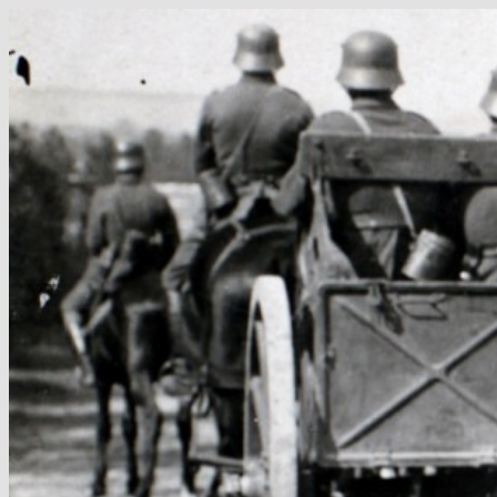
Hop
til
indhold