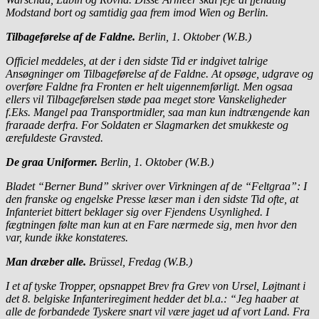
Modstand bort og samtidig gaa frem imod Wien og Berlin.
Tilbageførelse af de Faldne.
Berlin, 1. Oktober (W.B.)
Officiel meddeles, at der i den sidste Tid er indgivet talrige
Ansøgninger om Tilbageførelse af de Faldne. At opsøge, udgrave og
overføre Faldne fra Fronten er helt uigennemførligt. Men ogsaa
ellers vil Tilbageførelsen støde paa meget store Vanskeligheder
f.Eks. Mangel paa Transportmidler, saa man kun indtrængende kan
fraraade derfra. For Soldaten er Slagmarken det smukkeste og
ærefuldeste Gravsted.
De graa Uniformer.
Berlin, 1. Oktober (W.B.)
Bladet “Berner Bund” skriver over Virkningen af de “Feltgraa”: I
den franske og engelske Presse læser man i den sidste Tid ofte, at
Infanteriet bittert beklager sig over Fjendens Usynlighed. I
fægtningen følte man kun at en Fare nærmede sig, men hvor den
var, kunde ikke konstateres.
Man dræber alle.
Brüssel, Fredag (W.B.)
I et af tyske Tropper, opsnappet Brev fra Grev von Ursel, Løjtnant i
det 8. belgiske Infanteriregiment hedder det bl.a.: “Jeg haaber at
alle de forbandede Tyskere snart vil være jaget ud af vort Land. Fra