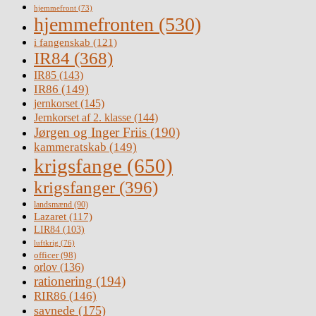
hjemmefront
(73)
hjemmefronten
(530)
i fangenskab
(121)
IR84
(368)
IR85
(143)
IR86
(149)
jernkorset
(145)
Jernkorset af 2. klasse
(144)
Jørgen og Inger Friis
(190)
kammeratskab
(149)
krigsfange
(650)
krigsfanger
(396)
landsmænd
(90)
Lazaret
(117)
LIR84
(103)
luftkrig
(76)
officer
(98)
orlov
(136)
rationering
(194)
RIR86
(146)
savnede
(175)