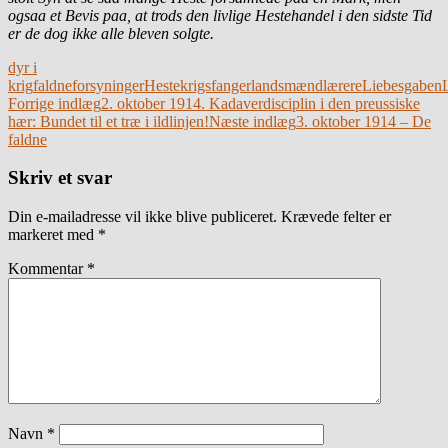
ogsaa et Bevis paa, at trods den livlige Hestehandel i den sidste Tid
er de dog ikke alle bleven solgte.
dyr i
krig
faldne
forsyninger
Heste
krigsfanger
landsmænd
lærere
Liebesgaben
Indlægsnavigation
Forrige indlæg
2. oktober 1914. Kadaverdisciplin i den preussiske
hær: Bundet til et træ i ildlinjen!
Næste indlæg
3. oktober 1914 – De
faldne
Skriv et svar
Din e-mailadresse vil ikke blive publiceret.
Krævede felter er
markeret med
*
Kommentar
*
Navn
*