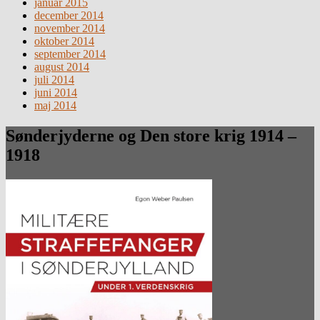
januar 2015
december 2014
november 2014
oktober 2014
september 2014
august 2014
juli 2014
juni 2014
maj 2014
Sønderjyderne og Den store krig 1914 –
1918