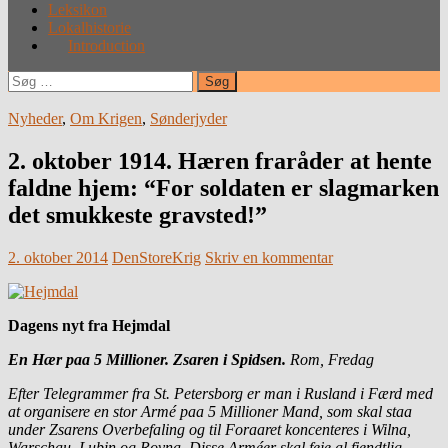
Leksikon
Lokalhistorie
Introduction
Søg
efter:
Nyheder
,
Om Krigen
,
Sønderjyder
2. oktober 1914. Hæren fraråder at hente
faldne hjem: “For soldaten er slagmarken
det smukkeste gravsted!”
2. oktober 2014
DenStoreKrig
Skriv en kommentar
Dagens nyt fra Hejmdal
En Hær paa 5 Millioner. Zsaren i Spidsen.
Rom, Fredag
Efter Telegrammer fra St. Petersborg er man i Rusland i Færd med
at organisere en stor Armé paa 5 Millioner Mand, som skal staa
under Zsarens Overbefaling og til Foraaret koncenteres i Wilna,
Warschau, Lubin og Rovna. Disse Arméer skal feje al fjendtlig