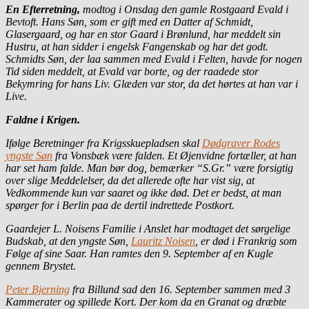
En Efterretning,
modtog i Onsdag den gamle Rostgaard Evald i
Bevtoft. Hans Søn, som er gift med en Datter af Schmidt,
Glasergaard, og har en stor Gaard i Brønlund, har meddelt sin
Hustru, at han sidder i engelsk Fangenskab og har det godt.
Schmidts Søn, der laa sammen med Evald i Felten, havde for nogen
Tid siden meddelt, at Evald var borte, og der raadede stor
Bekymring for hans Liv. Glæden var stor, da det hørtes at han var i
Live.
Faldne i Krigen.
Ifølge Beretninger fra Krigsskuepladsen skal
Dødgraver Rodes
yngste Søn
fra Vonsbæk være falden. Et Øjenvidne fortæller, at han
har set ham falde. Man bør dog, bemærker “S.Gr.” være forsigtig
over slige Meddelelser, da det allerede ofte har vist sig, at
Vedkommende kun var saaret og ikke død. Det er bedst, at man
spørger for i Berlin paa de dertil indrettede Postkort.
Gaardejer L. Noisens Familie i Anslet har modtaget det sørgelige
Budskab, at den yngste Søn,
Lauritz Noisen
, er død i Frankrig som
Følge af sine Saar. Han ramtes den 9. September af en Kugle
gennem Brystet.
Peter Bjerning
fra Billund sad den 16. September sammen med 3
Kammerater og spillede Kort. Der kom da en Granat og dræbte