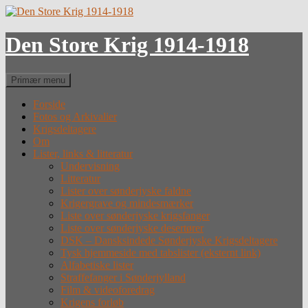
Hop
til
indhold
Den Store Krig 1914-1918
Søg
Primær menu
Forside
Fotos og Arkivalier
Krigsdeltagere
Om
Lister, links & litteratur
Undervisning
Litteratur
Lister over sønderjyske faldne
Krigergrave og mindesmærker
Liste over sønderjyske krigsfanger
Liste over sønderjyske desertører
DSK – Dansksindede Sønderjyske Krigsdeltagere
Tysk hjemmeside med tabslister (eksternt link)
Alfabetiske lister
Straffefanger i Sønderjylland
Film & videoforedrag
Krigens forløb