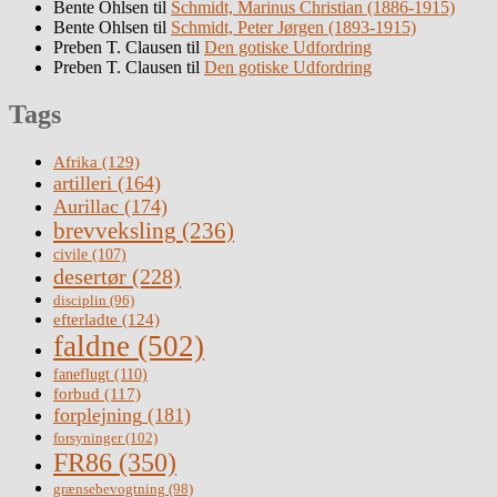
Bente Ohlsen
til
Schmidt, Marinus Christian (1886-1915)
Bente Ohlsen
til
Schmidt, Peter Jørgen (1893-1915)
Preben T. Clausen
til
Den gotiske Udfordring
Preben T. Clausen
til
Den gotiske Udfordring
Tags
Afrika
(129)
artilleri
(164)
Aurillac
(174)
brevveksling
(236)
civile
(107)
desertør
(228)
disciplin
(96)
efterladte
(124)
faldne
(502)
faneflugt
(110)
forbud
(117)
forplejning
(181)
forsyninger
(102)
FR86
(350)
grænsebevogtning
(98)