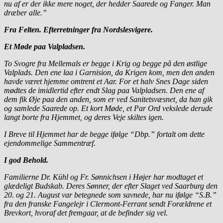
nu af er der ikke mere noget, der hedder Saarede og Fanger. Man
dræber alle.”
Fra Felten. Efterretninger fra Nordslesvigere.
Et Møde paa Valpladsen.
To Svogre fra Mellemals er begge i Krig og begge på den østlige
Valplads. Den ene laa i Garnision, da Krigen kom, men den anden
havde været hjemme omtrent et Aar. For et halv Snes Dage siden
mødtes de imidlertid efter endt Slag paa Valpladsen. Den ene af
dem fik Øje paa den anden, som er ved Sanitetsvæsnet, da han gik
og samlede Saarede op. Et kort Møde, et Par Ord vekslede derude
langt borte fra Hjemmet, og deres Veje skiltes igen.
I Breve til Hjemmet har de begge ifølge “Dbp.” fortalt om dette
ejendommelige Sammentræf.
I god Behold.
Familierne Dr. Kühl og Fr. Sønnichsen i Højer har modtaget et
glædeligt Budskab. Deres Sønner, der efter Slaget ved Saarburg den
20. og 21. August var betegnede som savnede, har nu ifølge “S.B.”
fra den franske Fangelejr i Clermont-Ferrant sendt Forældrene et
Brevkort, hvoraf det fremgaar, at de befinder sig vel.