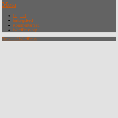
Meta
Log ind
Indlægsfeed
Kommentarfeed
WordPress.org
Drevet af WordPress