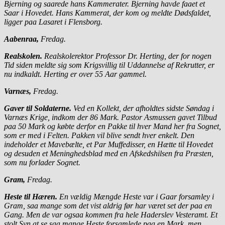
Bjerning og saarede hans Kammerater. Bjerning havde faaet et
Saar i Hovedet. Hans Kammerat, der kom og meldte Dødsfaldet,
ligger paa Lasaret i Flensborg.
Aabenraa,
Fredag.
Realskolen.
Realskolerektor Professor Dr. Herting, der for nogen
Tid siden meldte sig som Krigsvillig til Uddannelse af Rekrutter, er
nu indkaldt. Herting er over 55 Aar gammel.
Varnæs,
Fredag.
Gaver til Soldaterne.
Ved en Kollekt, der afholdtes sidste Søndag i
Varnæs Krige, indkom der 86 Mark. Pastor Asmussen gavet Tilbud
paa 50 Mark og købte derfor en Pakke til hver Mand her fra Sognet,
som er med i Felten. Pakken vil blive sendt hver enkelt. Den
indeholder et Mavebælte, et Par Muffedisser, en Hætte til Hovedet
og desuden et Meninghedsblad med en Afskedshilsen fra Præsten,
som nu forlader Sognet.
Gram,
Fredag.
Heste til Hæren.
En vældig Mængde Heste var i Gaar forsamley i
Gram, saa mange som det vist aldrig før har været set der paa en
Gang. Men de var ogsaa kommen fra hele Haderslev Vesteramt. Et
stolt Syn at se saa mange Heste forsamlede paa en Mark, men