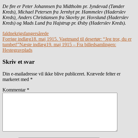
De fire er Peter Johannsen fra Midtholm pr. Jyndevad (Tønder
Kreds), Michael Petersen fra Jernhyt pr. Hammelev (Haderslev
Kreds), Anders Christiansen fra Skovby pr. Hovslund (Haderslev
Kreds) og Mads Lund fra Hajstrup pr. Øsby (Haderslev Kreds).
faldne
krigsfanger
sårede
Indlægsnavigation
Forrige indlæg
18. maj 1915. Vagtmand til desertør: “Jeg tror, du er
tumbet!”
Næste indlæg
19. maj 1915 – Fra billedsamlingen:
Hestegravplads
Skriv et svar
Din e-mailadresse vil ikke blive publiceret.
Krævede felter er
markeret med
*
Kommentar
*