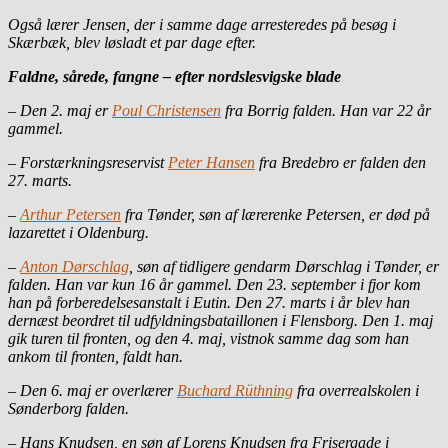
Også lærer Jensen, der i samme dage arresteredes på besøg i
Skærbæk, blev løsladt et par dage efter.
Faldne, sårede, fangne – efter nordslesvigske blade
– Den 2. maj er
Poul Christensen
fra Borrig falden. Han var 22 år
gammel.
– Forstærkningsreservist
Peter Hansen
fra Bredebro er falden den
27. marts.
–
Arthur Petersen
fra Tønder, søn af lærerenke Petersen, er død på
lazarettet i Oldenburg.
–
Anton Dørschlag
, søn af tidligere gendarm Dørschlag i Tønder, er
falden. Han var kun 16 år gammel. Den 23. september i fjor kom
han på forberedelsesanstalt i Eutin. Den 27. marts i år blev han
dernæst beordret til udfyldningsbataillonen i Flensborg. Den 1. maj
gik turen til fronten, og den 4. maj, vistnok samme dag som han
ankom til fronten, faldt han.
– Den 6. maj er overlærer
Buchard Rüthning
fra overrealskolen i
Sønderborg falden.
– Hans Knudsen, en søn af Lorens Knudsen fra Frisergade i