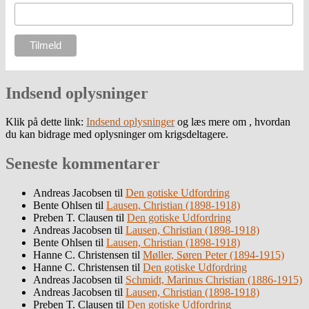
Indsend oplysninger
Klik på dette link:
Indsend oplysninger
og læs mere om , hvordan
du kan bidrage med oplysninger om krigsdeltagere.
Seneste kommentarer
Andreas Jacobsen
til
Den gotiske Udfordring
Bente Ohlsen
til
Lausen, Christian (1898-1918)
Preben T. Clausen
til
Den gotiske Udfordring
Andreas Jacobsen
til
Lausen, Christian (1898-1918)
Bente Ohlsen
til
Lausen, Christian (1898-1918)
Hanne C. Christensen
til
Møller, Søren Peter (1894-1915)
Hanne C. Christensen
til
Den gotiske Udfordring
Andreas Jacobsen
til
Schmidt, Marinus Christian (1886-1915)
Andreas Jacobsen
til
Lausen, Christian (1898-1918)
Preben T. Clausen
til
Den gotiske Udfordring