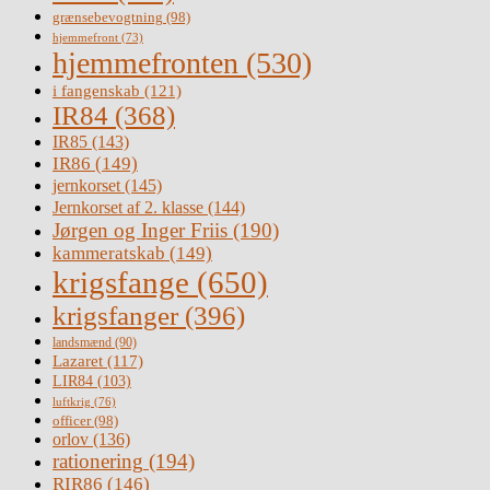
grænsebevogtning
(98)
hjemmefront
(73)
hjemmefronten
(530)
i fangenskab
(121)
IR84
(368)
IR85
(143)
IR86
(149)
jernkorset
(145)
Jernkorset af 2. klasse
(144)
Jørgen og Inger Friis
(190)
kammeratskab
(149)
krigsfange
(650)
krigsfanger
(396)
landsmænd
(90)
Lazaret
(117)
LIR84
(103)
luftkrig
(76)
officer
(98)
orlov
(136)
rationering
(194)
RIR86
(146)