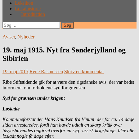
Leksikon
Lokalhistorie
Introduction
Søg
efter:
Aviser
,
Nyheder
19. maj 1915. Nyt fra Sønderjylland og
Sibirien
19. maj 2015
Rene Rasmussen
Skriv en kommentar
Ribe Stiftstidende gik for at være den rigsdanske avis, der var bedst
informeret om forholdene syd for grænsen
Syd for grænsen under krigen:
Løsladte
Kommuneforstander Hans Knudsen fra Vinum, der for ca. 14 dage
siden arresteredes, fordi han havde udtalt en skarp kritik over
tilsynshavendes opførsel overfor en syg russisk krigsfange, blev atter
løsladt nogle få dage efter.