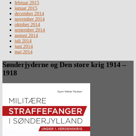
februar 2015
januar 2015
december 2014
november 2014
oktober 2014
september 2014
august 2014
juli 2014
juni 2014
maj 2014
Sønderjyderne og Den store krig 1914 –
1918