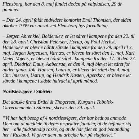
Flensborg, har den 8. maj fundet døden på valpladsen, 29 år
gammel.
– Den 24. april faldt endvidere kontorist Emil Thomsen, der siden
oktober 1909 var ansat ved Flensborg bys forvaltning.
– Jørgen Ahrenkiel, Bolderslev, er let såret i kampene fra den 22. til
den 28. april. Christian Petersen, Hyrup, og Poul Herbst,
Haderslev, er blevne hårdt sårede i kampene fra den 29. april til 3.
maj. Jørgen Jørgensen, Varnæs, er bleven let såret den 1. maj. Karl
Meier, Vojens, er bleven hårdt såret i kampene fra den 17. til den 27.
april. Diedrich Duus, Aabenraa, er den 4. maj blevet let såret for
anden gang. Joh. Hansen, Laurup, er bleven let såret den 4. maj.
Chr. Imersen, Ustrup, og Hendrik Kasten, Agerskov, er blevne let
sårede i kampene i sidste halvdel af april måned.
Nordslesvigere i Sibirien
Det danske firma Brüel & Thøgersen, Kurgan i Tobolsk-
Guvernementet i Sibirien, skriver den 29. april:
”Vi har haft besøg af 4 nordslesvigere, der har bedt os anmode
Dem om at meddele til deres respektive familier, at de befinder sig
her – alle fuldstændig raske, og at de har fået en god behandling
her i Rusland. Vi giver dem nu arbejde her på slagteriet.”