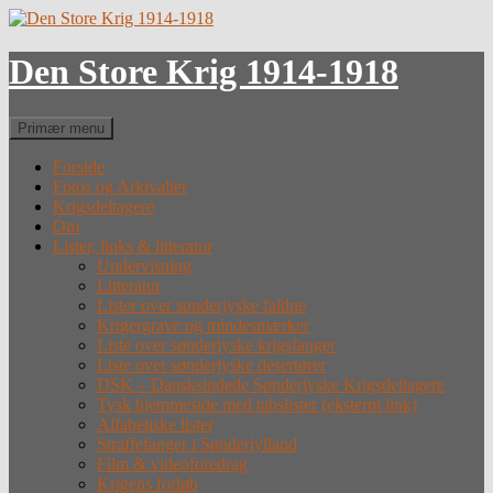
Hop
til
indhold
Den Store Krig 1914-1918
Søg
Primær menu
Forside
Fotos og Arkivalier
Krigsdeltagere
Om
Lister, links & litteratur
Undervisning
Litteratur
Lister over sønderjyske faldne
Krigergrave og mindesmærker
Liste over sønderjyske krigsfanger
Liste over sønderjyske desertører
DSK – Dansksindede Sønderjyske Krigsdeltagere
Tysk hjemmeside med tabslister (eksternt link)
Alfabetiske lister
Straffefanger i Sønderjylland
Film & videoforedrag
Krigens forløb