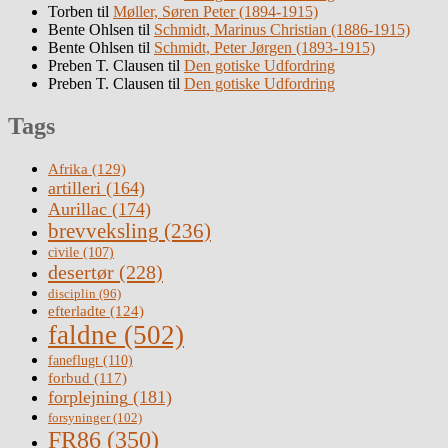
Torben
til
Møller, Søren Peter (1894-1915)
Bente Ohlsen
til
Schmidt, Marinus Christian (1886-1915)
Bente Ohlsen
til
Schmidt, Peter Jørgen (1893-1915)
Preben T. Clausen
til
Den gotiske Udfordring
Preben T. Clausen
til
Den gotiske Udfordring
Tags
Afrika
(129)
artilleri
(164)
Aurillac
(174)
brevveksling
(236)
civile
(107)
desertør
(228)
disciplin
(96)
efterladte
(124)
faldne
(502)
faneflugt
(110)
forbud
(117)
forplejning
(181)
forsyninger
(102)
FR86
(350)