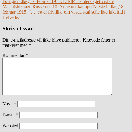
Indlægsnavigation
Forrige indlæg
17. februar 1915. LIR84 i vinterslaget ved de
Masuriske søer. Russernes 10. Armé nedkæmpes
Næste indlæg
18.
februar 1915. “… jeg er frivillig, om vi saa skal sejle lige lukt ind i
Helvede.”
Skriv et svar
Din e-mailadresse vil ikke blive publiceret.
Krævede felter er
markeret med
*
Kommentar
*
Navn
*
E-mail
*
Websted