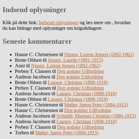
Indsend oplysninger
Klik på dette link:
Indsend oplysninger
og læs mere om , hvordan
du kan bidrage med oplysninger om krigsdeltagere.
Seneste kommentarer
Hanne C. Christensen
til
Nissen, Lorens Jepsen (1892-1962)
Bente Ohlsen
til
Jensen, Lauritz (1891-1915)
Anni
til
Nissen, Lorens Jepsen (1892-1962)
Preben T. Clausen
til
Den gotiske Udfordring
Andreas Jacobsen
til
Den gotiske Udfordring
Bente Ohlsen
til
Lausen, Christian (1898-1918)
Preben T. Clausen
til
Den gotiske Udfordring
Andreas Jacobsen
til
Lausen, Christian (1898-1918)
Bente Ohlsen
til
Lausen, Christian (1898-1918)
Hanne C. Christensen
til
Møller, Søren Peter (1894-1915)
Hanne C. Christensen
til
Den gotiske Udfordring
Andreas Jacobsen
til
Schmidt, Marinus Christian (1886-1915)
Andreas Jacobsen
til
Lausen, Christian (1898-1918)
Preben T. Clausen
til
Den gotiske Udfordring
Torben
til
Møller, Søren Peter (1894-1915)