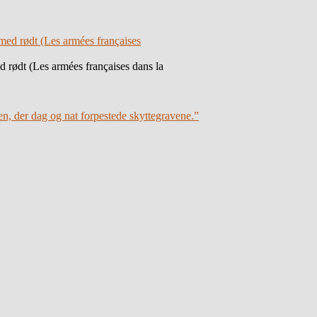
 rødt (Les armées françaises dans la
en, der dag og nat forpestede skyttegravene.”