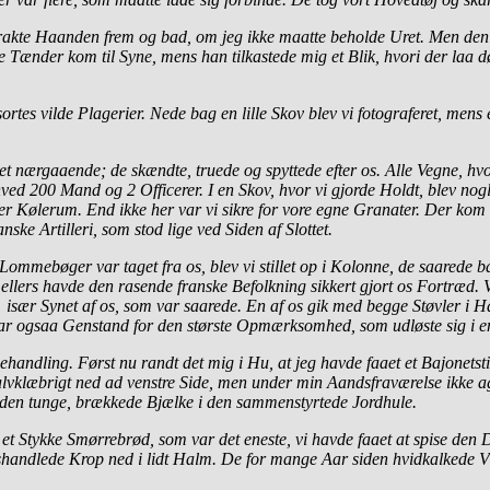
rakte Haanden frem og bad, om jeg ikke maatte beholde Uret. Men den 
ænder kom til Syne, mens han tilkastede mig et Blik, hvori der laa døde
sortes vilde Plagerier. Nede bag en lille Skov blev vi fotograferet, mens 
t nærgaaende; de skændte, truede og spyttede efter os. Alle Vegne, hvor
ed 200 Mand og 2 Officerer. I en Skov, hvor vi gjorde Holdt, blev nogle
eller Kølerum. End ikke her var vi sikre for vore egne Granater. Der kom
nske Artilleri, som stod lige ved Siden af Slottet.
 Lommebøger var taget fra os, blev vi stillet op i Kolonne, de saarede b
lers havde den rasende franske Befolkning sikkert gjort os Fortræd. Vi
 især Synet af os, som var saarede. En af os gik med begge Støvler i 
ar ogsaa Genstand for den største Opmærksomhed, som udløste sig i en 
andling. Først nu randt det mig i Hu, at jeg havde faaet et Bajonetstik
halvklæbrigt ned ad venstre Side, men under min Aandsfraværelse ikke ag
den tunge, brækkede Bjælke i den sammenstyrtede Jordhule.
 et Stykke Smørrebrød, som var det eneste, vi havde faaet at spise den 
mishandlede Krop ned i lidt Halm. De for mange Aar siden hvidkalkede