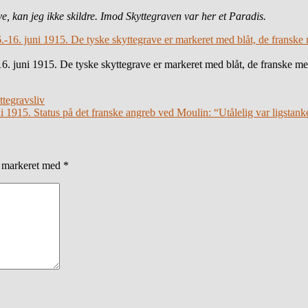
e, kan jeg ikke skildre. Imod Skyttegraven var her et Paradis.
. juni 1915. De tyske skyttegrave er markeret med blåt, de franske med
ttegravsliv
ni 1915. Status på det franske angreb ved Moulin: “Utålelig var ligstank
r markeret med
*