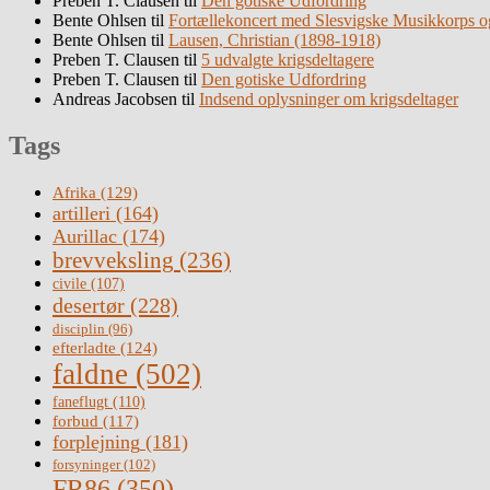
Preben T. Clausen
til
Den gotiske Udfordring
Bente Ohlsen
til
Fortællekoncert med Slesvigske Musikkorps o
Bente Ohlsen
til
Lausen, Christian (1898-1918)
Preben T. Clausen
til
5 udvalgte krigsdeltagere
Preben T. Clausen
til
Den gotiske Udfordring
Andreas Jacobsen
til
Indsend oplysninger om krigsdeltager
Tags
Afrika
(129)
artilleri
(164)
Aurillac
(174)
brevveksling
(236)
civile
(107)
desertør
(228)
disciplin
(96)
efterladte
(124)
faldne
(502)
faneflugt
(110)
forbud
(117)
forplejning
(181)
forsyninger
(102)
FR86
(350)