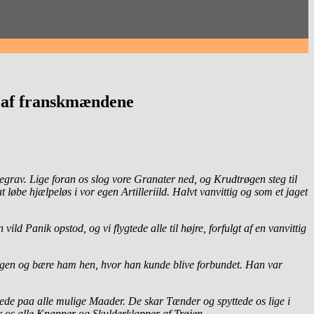
ge af franskmændene
tegrav. Lige foran os slog vore Granater ned, og Krudtrøgen steg til
be hjælpeløs i vor egen Artilleriild. Halvt vanvittig og som et jaget
d Panik opstod, og vi flygtede alle til højre, forfulgt af en vanvittig
Ryggen og bære ham hen, hvor han kunde blive forbundet. Han var
ede paa alle mulige Maader. De skar Tænder og spyttede os lige i
r os alle Knapper og Skulderklapper af Trøjen.