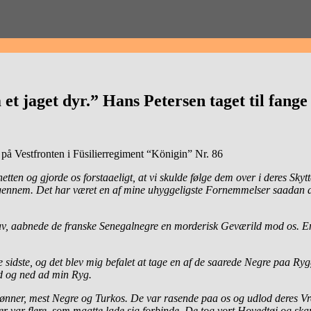
m et jaget dyr.” Hans Petersen taget til fan
på Vestfronten i Füsilierregiment “Königin” Nr. 86
ten og gjorde os forstaaeligt, at vi skulde følge dem over i deres Skyt
ennem. Det har været en af mine uhyggeligste Fornemmelser saadan at lø
rav, aabnede de franske Senegalnegre en morderisk Geværild mod os. En vil
e sidste, og det blev mig befalet at tage en af de saarede Negre paa 
d og ned ad min Ryg.
Sønner, mest Negre og Turkos. De var rasende paa os og udlod deres Vr
r var flere, som maatte lade sig forbinde. De tog vort Hovedtøj og ska