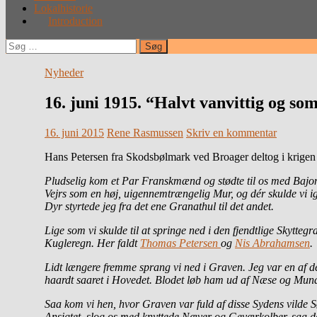
Lokalhistorie
Introduction
Søg
efter:
Nyheder
16. juni 1915. “Halvt vanvittig og so
16. juni 2015
Rene Rasmussen
Skriv en kommentar
Hans Petersen fra Skodsbølmark ved Broager deltog i krigen 
Pludselig kom et Par Franskmænd og stødte til os med Bajonet
Vejrs som en høj, uigennemtrængelig Mur, og dér skulde vi ig
Dyr styrtede jeg fra det ene Granathul til det andet.
Lige som vi skulde til at springe ned i den fjendtlige Skytteg
Kugleregn. Her faldt
Thomas Petersen
og
Nis Abrahamsen
.
Lidt længere fremme sprang vi ned i Graven. Jeg var en af d
haardt saaret i Hovedet. Blodet løb ham ud af Næse og Mun
Saa kom vi hen, hvor Graven var fuld af disse Sydens vilde 
Ansigtet, slog os med knyttede Næver og Geværkolber, saa de