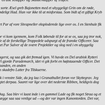
sorte Æsel greb Bajonetten med et uhyggeligt Grin om de røde,
ligt Had. Han var ikke til at misforstaa. Som bidt af et giftigt Kryb
et Par af vore Shrapneller eksploderede lige over os. I en Stenhule fik
 vi kom igennem, kom Folk løbende til for at se os, saa jeg tror nok,
 af de forskellige Troppedele udspurgt af de franske Officerer. Saa
 et Par Salver af de svære Projektiler og slog ned i en uhyggelig
agerst, og saa gik det fremad igen. Vi havde en Del arabisk Rytteri
 gjorde Parademarch, idet vi gik forbi en højtstaaende Officer. Det
Haanden, en anden
skadefro Latter fra Tilskuerne.
 i venstre Side, da jeg laa i Granathullet foran vor Skyttegrav. Jeg
tet derpaa. Saaret var lige over det nederste Ribben, heldigvis dog
Dag. Saa blev vi laast inde i en gammel Lade og fik noget Straa og et
 Vægge saa saa venlige ud —og der var ingen Kanontorden. Det var,