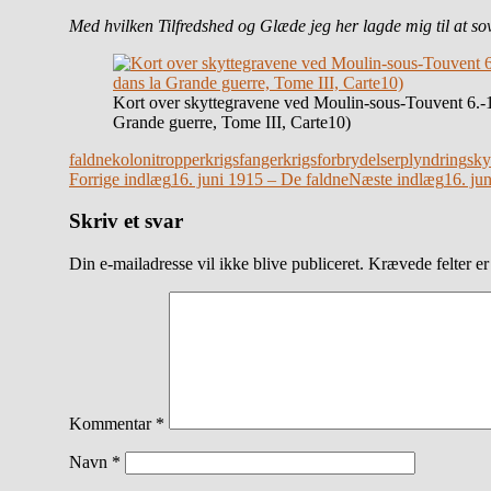
Med hvilken Tilfredshed og Glæde jeg her lagde mig til at sov
Kort over skyttegravene ved Moulin-sous-Touvent 6.-16
Grande guerre, Tome III, Carte10)
faldne
kolonitropper
krigsfanger
krigsforbrydelser
plyndring
sky
Indlægsnavigation
Forrige indlæg
16. juni 1915 – De faldne
Næste indlæg
16. ju
Skriv et svar
Din e-mailadresse vil ikke blive publiceret.
Krævede felter e
Kommentar
*
Navn
*