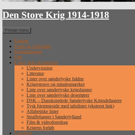
Den Store Krig 1914-1918
Søg
Primær menu
Forside
Fotos og Arkivalier
Krigsdeltagere
Om
Lister, links & litteratur
Undervisning
Litteratur
Lister over sønderjyske faldne
Krigergrave og mindesmærker
Liste over sønderjyske krigsfanger
Liste over sønderjyske desertører
DSK – Dansksindede Sønderjyske Krigsdeltagere
Tysk hjemmeside med tabslister (eksternt link)
Alfabetiske lister
Straffefanger i Sønderjylland
Film & videoforedrag
Krigens forløb
Leksikon