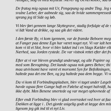
De fratog mig ogsaa mit Ur, Pengepung og andre Ting. Jeg 
svulne Læber, der aabnede sig, saa de hvide sammenpressede T
sprang jeg til Side og løb.
Vi blev ført gennem lange Skyttegrave, stadig forfulgte af de 
vi lidt Vand at drikke, og saa gik det videre.
I den første By, vi kom igennem, var de franske Beboere mege
at Fanger paa denne Egn har været noget nyt. Vi var ialt henv
kom vi til et Slot, hvor vi blev lukket ind i en Slags Kælder 
Nærhed, saa Jorden rystede. De var vistnok rettet efter det fra
Efter at vi var bleven grundigt undersøgt, og alle Papirer og
med som Bevogtning. Det kunde ogsaa nok gøres Behov; thi el
maa utvivlsomt have været et morsomt Syn for Befolkningen,
haltede paa det ene Ben, og jeg haltede paa dem begge. Vi v
Da vi kom til Forbindingspladsen, blev vi taget under Lægebeh
havde ogsaa flere Gange haft en Følelse af noget halvstift, 
ikke dybt. Men Benene smertede og var meget ophovnede af 
Efter endt Forbinding blev vi glad overrasket ved hver at faa
Dækken at ligge i . Det gjorde usigelig godt at lægge den 
ligesom jeg gik ind til et nyt Liv.