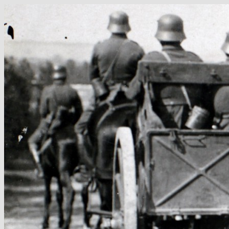
Hop
til
indhold