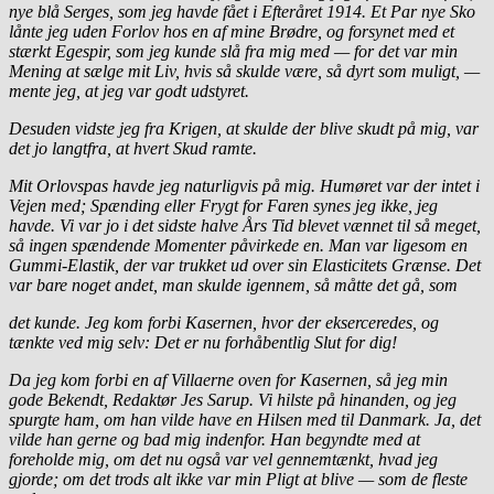
nye blå Serges, som jeg havde fået i Efteråret 1914. Et Par nye Sko
lånte jeg uden Forlov hos en af mine Brødre, og forsynet med et
stærkt Egespir, som jeg kunde slå fra mig med — for det var min
Mening at sælge mit Liv, hvis så skulde være, så dyrt som muligt, —
mente jeg, at jeg var godt udstyret.
Desuden vidste jeg fra Krigen, at skulde der blive skudt på mig, var
det jo langtfra, at hvert Skud ramte.
Mit Orlovspas havde jeg naturligvis på mig. Humøret var der intet i
Vejen med; Spænding eller Frygt for Faren synes jeg ikke, jeg
havde. Vi var jo i det sidste halve Års Tid blevet vænnet til så meget,
så ingen spændende Momenter påvirkede en. Man var ligesom en
Gummi-Elastik, der var trukket ud over sin Elasticitets Grænse. Det
var bare noget andet, man skulde igennem, så måtte det gå, som
det kunde. Jeg kom forbi Kasernen, hvor der ekserceredes, og
tænkte ved mig selv: Det er nu forhåbentlig Slut for dig!
Da jeg kom forbi en af Villaerne oven for Kasernen, så jeg min
gode Bekendt, Redaktør Jes Sarup. Vi hilste på hinanden, og jeg
spurgte ham, om han vilde have en Hilsen med til Danmark. Ja, det
vilde han gerne og bad mig indenfor. Han begyndte med at
foreholde mig, om det nu også var vel gennemtænkt, hvad jeg
gjorde; om det trods alt ikke var min Pligt at blive — som de fleste