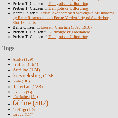
Preben T. Clausen
til
Den gotiske Udfordring
Preben T. Clausen
til
Den gotiske Udfordring
Bente Ohlsen
til
Fortællekoncert med Slesvigske Musikkorps
og René Rasmussen om Første Verdenskrig på Sønderborg
Slot 18. marts
Bente Ohlsen
til
Lausen, Christian (1898-1918)
Preben T. Clausen
til
5 udvalgte krigsdeltagere
Preben T. Clausen
til
Den gotiske Udfordring
Tags
Afrika
(129)
artilleri
(164)
Aurillac
(174)
brevveksling
(236)
civile
(107)
desertør
(228)
disciplin
(96)
efterladte
(124)
faldne
(502)
faneflugt
(110)
forbud
(117)