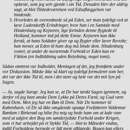
oplæste, som jeg selv gjorde i sin Tid. Desuden blev der aldrig
sagt, at blot Tilstedeværelsen ved Edsaflæggelsen var
bindende.
Hvorledes de overordnede så på Eden, ser man tydeligt ved at
læse Ludendorffs Erindringer, hvor han i en Samtale med
Hindenburg og Kejseren, lige forinden denne flygtede til
Holland, kommer ind på dette Emne. Kejseren kan ikke
forstå, at hans Soldater giver op og flygter eller laver Revolte;
han mener, at Eden til ham dog må binde dem. Hindenburg
svarer, at under de nuværende Forhold er Eden kun en
Fiktion (en Indbildning uden Betydning, noget tomt).
Sådan omtrent var Indholdet, Meningen af det, jeg fremførte under
vor Diskussion. Måske ikke så klart og tydeligt formuleret som her,
det var der ikke Tid til, men i det store og hele var det mit Syn på
Sagen.
— Ja, sagde Sarup: Jeg kan se, at De har tænkt Sagen igennem, og
derfor vil jeg bare ønske Dem Lykke på Deres Færd, og Gud være
med Dem. Men jeg har en Bøn til Dem. Når De kommer til
København, vil De så ikke omgående opsøge Forfatteren Valdemar
Rørdam i Birkerød og hilse fra mig og bede ham om at lade vare
med at udgive den Bog om sønderjydske Forhold under Krigen,
som vi har arbejdet på et Stykke Tid, — blot to Måneder endnu,
indtil Forholdene hernede er lidt mere afklarede. Bogen kan ellers