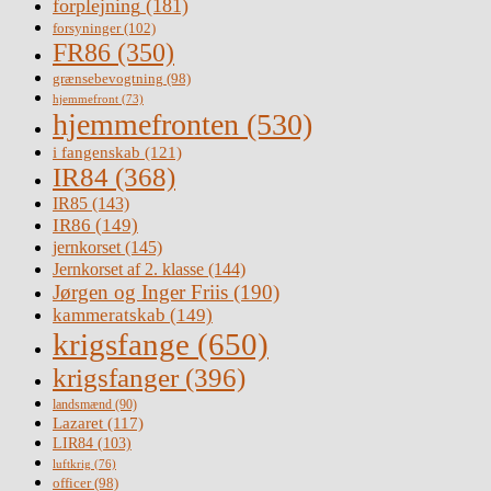
forplejning
(181)
forsyninger
(102)
FR86
(350)
grænsebevogtning
(98)
hjemmefront
(73)
hjemmefronten
(530)
i fangenskab
(121)
IR84
(368)
IR85
(143)
IR86
(149)
jernkorset
(145)
Jernkorset af 2. klasse
(144)
Jørgen og Inger Friis
(190)
kammeratskab
(149)
krigsfange
(650)
krigsfanger
(396)
landsmænd
(90)
Lazaret
(117)
LIR84
(103)
luftkrig
(76)
officer
(98)