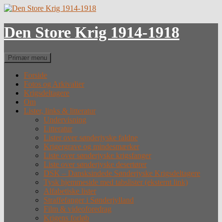
Hop
til
indhold
Den Store Krig 1914-1918
Søg
Primær menu
Forside
Fotos og Arkivalier
Krigsdeltagere
Om
Lister, links & litteratur
Undervisning
Litteratur
Lister over sønderjyske faldne
Krigergrave og mindesmærker
Liste over sønderjyske krigsfanger
Liste over sønderjyske desertører
DSK – Dansksindede Sønderjyske Krigsdeltagere
Tysk hjemmeside med tabslister (eksternt link)
Alfabetiske lister
Straffefanger i Sønderjylland
Film & videoforedrag
Krigens forløb