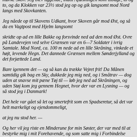
to, og da Klokken var 23½ stod jeg op og gik langsomt mod Nord
langs med Skovkanten.
Jeg nåede op til Skovens Udkant, hvor Skoven går mod Øst, og så
da en Vagtpost med Hjelm langsomt
skridte op ad en lille Bakke og forsvinde ned ad den mod Øst. Ovre
på Landevejen ved selve Grænsen var en 6—7 Soldater i ivrig
Samtale. Mod Nord, ca. 100 m nede ad en lille Skråning, vinkede et
højt, levende Hegn. Det dannede Grænsen mellem Sønderjylland og
det forjættede Land.
Bare igennem det — og så kan du trække Vejret frit! Da Månen
samtidig gik bag en Sky, dukkede jeg mig ned, og i Småtrav — dog
uden at snavse mit pæne Tøj til — løb jeg ned ad Skråningen, og
uden Støj kom jeg gennem Hegnet, hvor der var en Lysning — og
så stod jeg i Danmark!
Det hele var gået så let og smertefrit som en Spadseretur, så det var
helt mærkeligt og ejendommeligt,
at jeg nu stod her. —
Og her vil jeg riste en Minderune for min Søster, der var med til at
bestyrke mig i mit Forehavende, og som satte mig i Forbindelse