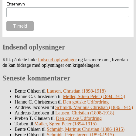
Efternavn
Indsend oplysninger
Klik på dette link:
Indsend oplysninger
og læs mere om , hvordan
du kan bidrage med oplysninger om krigsdeltagere.
Seneste kommentarer
Bente Ohlsen
til
Lausen, Christian (1898-1918)
Hanne C. Christensen
til
Møller, Søren Peter (1894-1915)
Hanne C. Christensen
til
Den gotiske Udfordring
Andreas Jacobsen
til
Schmidt, Marinus Christian (1886-1915)
Andreas Jacobsen
til
Lausen, Christian (1898-1918)
Preben T. Clausen
til
Den gotiske Udfordring
Torben
til
Møller, Søren Peter (1894-1915)
Bente Ohlsen
til
Schmidt, Marinus Christian (1886-1915)
Bente Ohlsen
til
Schmidt, Peter Jørgen (1893-1915)