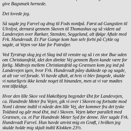
give Bagsmæk hernede.
Det lovede jeg.
Så sagde jeg Farvel og drog til Fods nordpå. Først ad Gangstien til
Ulvslyst, dernæst gennem Skoven til Thomashus og så videre ad
Landevejen over Rørkær, Stenskro, Seggelund, alt ifølge Aftale med
Frk. Hundevadt. Et Par Gange kom hun selv forbi på Cykle og
sagde, at Vejen var klar for Patruljer.
Ved Tyrstrup slog jeg et Slag ind til venstre og så i en stor Bue uden
om Christiansfeld, idet den direkte Vej gennem Byen kunde være for
farlig. Midtvejs mellem Christiansfeld og Grænsen kom jeg ind på
Landevejen igen, hvor Frk. Hundevadt påny dukkede op og sagde,
at alt var vel forude. Vi havde aftalt, at hvis vi blev fangede, skulde
vi naturligvis ikke kende noget til hinanden, men at vi var mødtes
rent tilfældigt.
Hvor den lille Skov ved Høkelbjerg begynder Øst for Landevejen,
ca. Hundrede Meter fra Vejen, gik vi over i Skoven og fortsatte mod
Nord i denne indtil vi nåede den lille Vej, der kommer fra det tyske
Toldsted og går mod Øst, ind i Skoven. Vejen løber parallelt med
Grænsen, ca. et Par Hundrede Meter Syd for denne. Her sagde Frk.
Hundevadt Farvel. Hun havde anvist mig en Grøft, i hvilken jeg
skulde holde mig skjult indtil Klokken 23½.