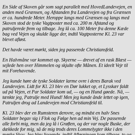
En Side af Skoven går som sagt parallelt med HovedLandevejen, en
anden med Grænsen, og Afstanden fra Landevejen og fra Grænsen
er ca. hundrede Meter. Heroppe langs med Grænsen og langs med
Skoven stod de tyske Vagtposter med ca. 200 m Afstand og
patruljerede frem og tilbage. Jeg lå ca. 100 Meter fra denne Kæde
bag ved Vejen og skulde ligge der, indtil Vagtposterne Kl. 23 var
blevet afløst.
Det havde været mørkt, siden jeg passerede Christiansfeld.
En Halvmåne var kommet op. Skyerne — drevet af en rask Blæst —
sejlede hen over Himmelen og skjulte ofte Månen. Et ideelt Vejr til
mit Forehavende.
Jeg kunde høre de tyske Soldater larme ovre i deres Barak ved
Landevejen. Lidt for Kl. 23 blev en Dør lukket op, et Lysskær faldt
ud på Vejen, et Par Soldater kom ud, — og en Hund gøede. Nå, —
tænkte jeg, Patrulje med Hund! Men jeg kunde ånde lettet op igen,
Patruljen drog ad Landevejen mod Christiansfeld til.
Kl. 23 blev der en Rumsteren derovre, og mindst en halv Snes
Soldater begav sig i Flok og Følge hen ad min Vej. De passerede
alle forbi mig, men da jeg lå i Grøften, og der var nogle Buske, der
dækkede for mig, så de mig trods deres Lommelygter ikke i den
mørke Skov. Jeg blev liggende, indtil Afløsningen kom tilbage, to og