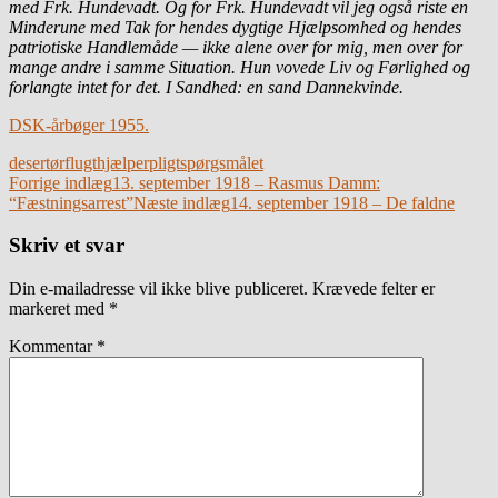
med Frk. Hundevadt. Og for Frk. Hundevadt vil jeg også riste en
Minderune med Tak for hendes dygtige Hjælpsomhed og hendes
patriotiske Handlemåde — ikke alene over for mig, men over for
mange andre i samme Situation. Hun vovede Liv og Førlighed og
forlangte intet for det. I Sandhed: en sand Dannekvinde.
DSK-årbøger 1955.
desertør
flugthjælper
pligtspørgsmålet
Indlægsnavigation
Forrige indlæg
13. september 1918 – Rasmus Damm:
“Fæstningsarrest”
Næste indlæg
14. september 1918 – De faldne
Skriv et svar
Din e-mailadresse vil ikke blive publiceret.
Krævede felter er
markeret med
*
Kommentar
*