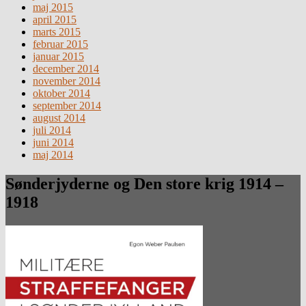
maj 2015
april 2015
marts 2015
februar 2015
januar 2015
december 2014
november 2014
oktober 2014
september 2014
august 2014
juli 2014
juni 2014
maj 2014
Sønderjyderne og Den store krig 1914 –
1918