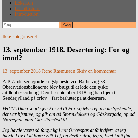
Leksikon
Lokalhistorie
Introduction
Søg
efter:
Ikke kategoriseret
13. september 1918. Desertering: For og
imod?
13. september 2018
Rene Rasmussen
Skriv en kommentar
A.P. Andersen gjorde krigstjeneste ved Ballonzug 33.
Observationsballonerne blev brugt til at lede den tyske
artilleribeskydning. Den 1. september 1918 tog han hjem til
Sønderjylland på orlov – fast besluttet på at desertere.
Ved 15-Tiden sagde jeg Farvel til Far og Mor og alle de Søskende,
der var hjemme, og gik om ad Stormklokken og Gåskærgade, op ad
Nørregade mod Christiansfeld til.
Jeg havde været så forsynlig i mit Orlovspas at få indført, at jeg
havde Lov til at bare civilt Tøj, og derfor drog jeg af Sted i mit fine,