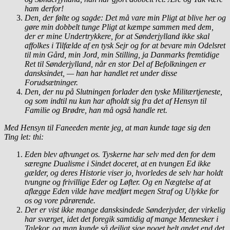
ham derfor!
Den, der følte og sagde: Det må vare min Pligt at blive her og
gøre min dobbelt tunge Pligt at kæmpe sammen med dem,
der er mine Undertrykkere, for at Sønderjylland ikke skal
affolkes i Tilfælde af en tysk Sejr og for at bevare min Odelsret
til min Gård, min Jord, min Stilling, ja Danmarks fremtidige
Ret til Sønderjylland, når en stor Del af Befolkningen er
dansksindet, — han har handlet ret under disse
Forudsætninger.
Den, der nu på Slutningen forlader den tyske Militærtjeneste,
og som indtil nu kun har afholdt sig fra det af Hensyn til
Familie og Brødre, han må også handle ret.
Med Hensyn til Faneeden mente jeg, at man kunde tage sig den
Ting let: thi:
Eden blev aftvunget os. Tyskerne har selv med den for dem
særegne Dualisme i Sindet doceret, at en tvungen Ed ikke
gælder, og deres Historie viser jo, hvorledes de selv har holdt
tvungne og frivillige Eder og Løfter. Og en Nægtelse af at
aflægge Eden vilde have medført megen Straf og Ulykke for
os og vore pårørende.
Der er vist ikke mange dansksindede Sønderjyder, der virkelig
har sværget, idet det foregik samtidig af mange Mennesker i
Talekor, og man kunde så dejligt sige noget helt andet end det