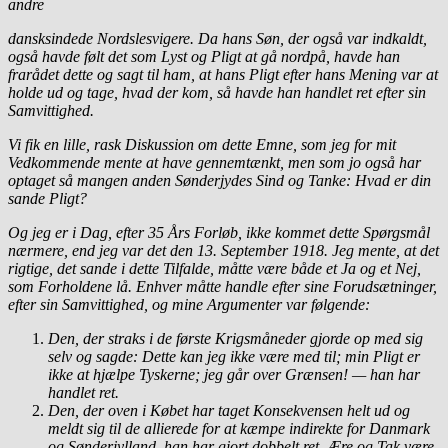
andre
dansksindede Nordslesvigere. Da hans Søn, der også var indkaldt,
også havde følt det som Lyst og Pligt at gå nordpå, havde han
frarådet dette og sagt til ham, at hans Pligt efter hans Mening var at
holde ud og tage, hvad der kom, så havde han handlet ret efter sin
Samvittighed.
Vi fik en lille, rask Diskussion om dette Emne, som jeg for mit
Vedkommende mente at have gennemtænkt, men som jo også har
optaget så mangen anden Sønderjydes Sind og Tanke: Hvad er din
sande Pligt?
Og jeg er i Dag, efter 35 Års Forløb, ikke kommet dette Spørgsmål
nærmere, end jeg var det den 13. September 1918. Jeg mente, at det
rigtige, det sande i dette Tilfalde, måtte være både et Ja og et Nej,
som Forholdene lå. Enhver måtte handle efter sine Forudsætninger,
efter sin Samvittighed, og mine Argumenter var følgende:
Den, der straks i de første Krigsmåneder gjorde op med sig
selv og sagde: Dette kan jeg ikke være med til; min Pligt er
ikke at hjælpe Tyskerne; jeg går over Grænsen! — han har
handlet ret.
Den, der oven i Købet har taget Konsekvensen helt ud og
meldt sig til de allierede for at kæmpe indirekte for Danmark
og Sønderjylland, han har gjort dobbelt ret. Ære og Tak være