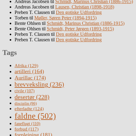
Andreas Jacobsen
til
Schmidt, Marinus Christian (1886-1915)
Andreas Jacobsen
til
Lausen, Christian (1898-1918)
Preben T. Clausen
til
Den gotiske Udfordring
Torben
til
Møller, Søren Peter (1894-1915)
Bente Ohlsen
til
Schmidt, Marinus Christian (1886-1915)
Bente Ohlsen
til
Schmidt, Peter Jørgen (1893-1915)
Preben T. Clausen
til
Den gotiske Udfordring
Preben T. Clausen
til
Den gotiske Udfordring
Tags
Afrika
(129)
artilleri
(164)
Aurillac
(174)
brevveksling
(236)
civile
(107)
desertør
(228)
disciplin
(96)
efterladte
(124)
faldne
(502)
faneflugt
(110)
forbud
(117)
forplejning
(181)