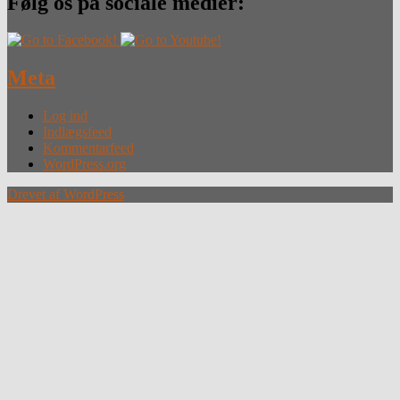
Følg os på sociale medier:
Meta
Log ind
Indlægsfeed
Kommentarfeed
WordPress.org
Drevet af WordPress