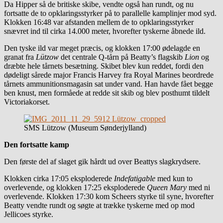
Da Hipper så de britiske skibe, vendte også han rundt, og nu
fortsatte de to opklaringsstyrker på to parallelle kamplinjer mod syd.
Klokken 16:48 var afstanden mellem de to opklaringsstyrker
snævret ind til cirka 14.000 meter, hvorefter tyskerne åbnede ild.
Den tyske ild var meget præcis, og klokken 17:00 ødelagde en
granat fra
Lützow
det centrale Q-tårn på Beatty’s flagskib
Lion
og
dræbte hele tårnets besætning. Skibet blev kun reddet, fordi den
dødeligt sårede major Francis Harvey fra Royal Marines beordrede
tårnets ammunitionsmagasin sat under vand. Han havde fået begge
ben knust, men formåede at redde sit skib og blev posthumt tildelt
Victoriakorset.
SMS Lützow (Museum Sønderjylland)
Den fortsatte kamp
Den første del af slaget gik hårdt ud over Beattys slagkrydsere.
Klokken cirka 17:05 eksploderede
Indefatigable
med kun to
overlevende, og klokken 17:25 eksploderede
Queen Mary
med ni
overlevende. Klokken 17:30 kom Scheers styrke til syne, hvorefter
Beatty vendte rundt og søgte at trække tyskerne med op mod
Jellicoes styrke.