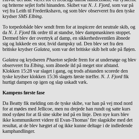
og briterne sejlet forbi hinanden. Skibet var
N. J. Fjord
, som var på
vej fra Leith til Frederikshavn, og som blev observeret fra den tyske
krydser
SMS Elbing.
To torpedobåde blev sendt frem for at inspicere det neutrale skib, og
da
N. J. Fjord
fik ordre til at standse, blev dampmaskinen stoppet.
Dermed blev der overtryk af damp, en sikkerhedsventilen åbnede
sig og lukkede en stor, hvid dampsky ud. Den blev set fra den
britiske krydser
Galatea,
som var det britiske skib helt ude på fløjen.
G
alatea
og krydseren
Phaeton
sejlede frem for at undersøge og blev
observeret fra
Elbing
, som åbnede ild på meget stor afstand.
Klokken 15:28 var slaget i gang, og trods afstanden scorede den
tyske krydser klokken 15:36 slagets første træffer.
N. J. Fjord
fik
hurtigt dampen op igen og slap uskadt væk.
Kampens første fase
Da Beatty fik melding om de tyske skibe, var han på vej mod nord
for at mødes med Jellicoe, men nu drejede han rundt og satte kurs
mod sydøst for at få sine skibe ind på en linje. Den nye kurs blev
ikke kommunikeret videre til Evan-Thomas’ fire slagskibe med det
resultat, at de blev hægtet af og ikke kunne deltage i de indledende
kamphandlinger.