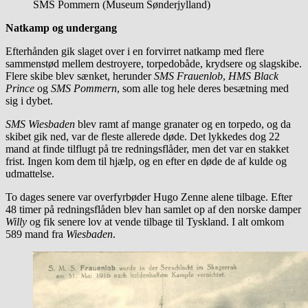
SMS Pommern (Museum Sønderjylland)
Natkamp og undergang
Efterhånden gik slaget over i en forvirret natkamp med flere
sammenstød mellem destroyere, torpedobåde, krydsere og slagskibe.
Flere skibe blev sænket, herunder
SMS Frauenlob
,
HMS Black
Prince
og
SMS Pommern
, som alle tog hele deres besætning med
sig i dybet.
SMS Wiesbaden
blev ramt af mange granater og en torpedo, og da
skibet gik ned, var de fleste allerede døde. Det lykkedes dog 22
mand at finde tilflugt på tre redningsflåder, men det var en stakket
frist. Ingen kom dem til hjælp, og en efter en døde de af kulde og
udmattelse.
To dages senere var overfyrbøder Hugo Zenne alene tilbage. Efter
48 timer på redningsflåden blev han samlet op af den norske damper
Willy
og fik senere lov at vende tilbage til Tyskland. I alt omkom
589 mand fra
Wiesbaden
.