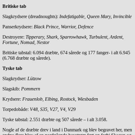
Britiske tab
Slagkrydsere (dreadnoughts):
Indefatigable, Queen Mary, Invincible
Panserkrydsere:
Black Prince, Warrior, Defence
Destroyere:
Tipperary, Shark, Sparrowhawk, Turbulent, Ardent,
Fortune, Nomad, Nestor
Britiske tabstal: 6.094 dræbte, 674 sårede og 177 fanger- i alt 6.945
(6.768 dræbte og sårede).
Tyske tab
Slagkrydser:
Lützow
Slagskib:
Pommern
Krydsere:
Frauenlob, Elbing, Rostock, Wiesbaden
Torpedobåde:
V48, S35, V27, V4, V29
Tyske tabstal: 2.551 dræbte og 507 sårede – i alt 3.058.
Nogle af de dræbte drev i land i Danmark og blev begravet her, men