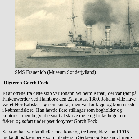
SMS Frauenlob (Museum Sønderjylland)
Digteren Gorch Fock
Et af ofrene fra dette skib var Johann Wilhelm Kinau, der var født på
Finkenwerder ved Hamborg den 22. august 1880. Johann ville have
været Nordsøfisker ligesom sin far, men var for klejn og kom i stedet
i købmandslære. Han havde flere stillinger som bogholder og
kontorist, men begyndte snart at skrive digte og fortællinger om
fiskeri og søfart under pseudonymet Gorch Fock.
Selvom han var familiefar med kone og tre børn, blev han i 1915
indkaldt og kæmpede som infanterist i Serbien og Rusland. I marts