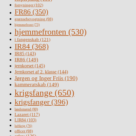
forsyninger
(102)
FR86
(350)
grænsebevogtning
(98)
hjemmefront
(73)
hjemmefronten
(530)
i fangenskab
(121)
IR84
(368)
IR85
(143)
IR86
(149)
jernkorset
(145)
Jernkorset af 2. klasse
(144)
Jørgen og Inger Friis
(190)
kammeratskab
(149)
krigsfange
(650)
krigsfanger
(396)
landsmænd
(90)
Lazaret
(117)
LIR84
(103)
luftkrig
(76)
officer
(98)