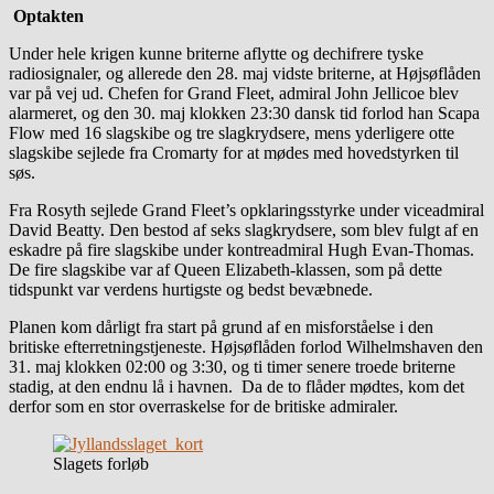
Optakten
Under hele krigen kunne briterne aflytte og dechifrere tyske
radiosignaler, og allerede den 28. maj vidste briterne, at Højsøflåden
var på vej ud. Chefen for Grand Fleet, admiral John Jellicoe blev
alarmeret, og den 30. maj klokken 23:30 dansk tid forlod han Scapa
Flow med 16 slagskibe og tre slagkrydsere, mens yderligere otte
slagskibe sejlede fra Cromarty for at mødes med hovedstyrken til
søs.
Fra Rosyth sejlede Grand Fleet’s opklaringsstyrke under viceadmiral
David Beatty. Den bestod af seks slagkrydsere, som blev fulgt af en
eskadre på fire slagskibe under kontreadmiral Hugh Evan-Thomas.
De fire slagskibe var af Queen Elizabeth-klassen, som på dette
tidspunkt var verdens hurtigste og bedst bevæbnede.
Planen kom dårligt fra start på grund af en misforståelse i den
britiske efterretningstjeneste. Højsøflåden forlod Wilhelmshaven den
31. maj klokken 02:00 og 3:30, og ti timer senere troede briterne
stadig, at den endnu lå i havnen. Da de to flåder mødtes, kom det
derfor som en stor overraskelse for de britiske admiraler.
Slagets forløb