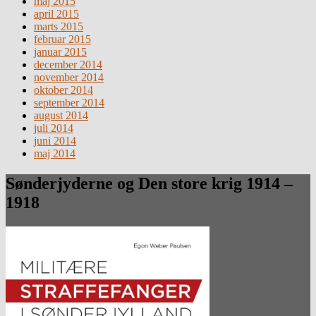
maj 2015
april 2015
marts 2015
februar 2015
januar 2015
december 2014
november 2014
oktober 2014
september 2014
august 2014
juli 2014
juni 2014
maj 2014
Sønderjyderne og Den store krig 1914 –
1918