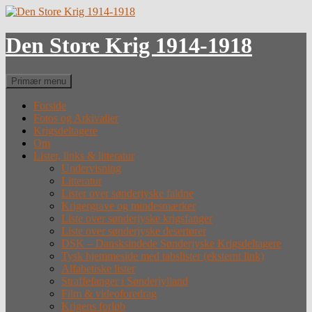
Hop
til
indhold
Den Store Krig 1914-1918
Søg
Primær menu
Forside
Fotos og Arkivalier
Krigsdeltagere
Om
Lister, links & litteratur
Undervisning
Litteratur
Lister over sønderjyske faldne
Krigergrave og mindesmærker
Liste over sønderjyske krigsfanger
Liste over sønderjyske desertører
DSK – Dansksindede Sønderjyske Krigsdeltagere
Tysk hjemmeside med tabslister (eksternt link)
Alfabetiske lister
Straffefanger i Sønderjylland
Film & videoforedrag
Krigens forløb