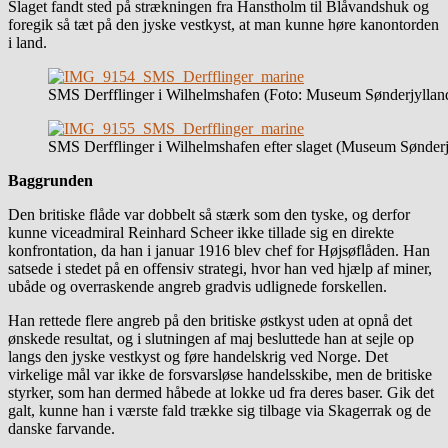
Slaget fandt sted på strækningen fra Hanstholm til Blåvandshuk og
foregik så tæt på den jyske vestkyst, at man kunne høre kanontorden
i land.
SMS Derfflinger i Wilhelmshafen (Foto: Museum Sønderjyllan
SMS Derfflinger i Wilhelmshafen efter slaget (Museum Sønderj
Baggrunden
Den britiske flåde var dobbelt så stærk som den tyske, og derfor
kunne viceadmiral Reinhard Scheer ikke tillade sig en direkte
konfrontation, da han i januar 1916 blev chef for Højsøflåden. Han
satsede i stedet på en offensiv strategi, hvor han ved hjælp af miner,
ubåde og overraskende angreb gradvis udlignede forskellen.
Han rettede flere angreb på den britiske østkyst uden at opnå det
ønskede resultat, og i slutningen af maj besluttede han at sejle op
langs den jyske vestkyst og føre handelskrig ved Norge. Det
virkelige mål var ikke de forsvarsløse handelsskibe, men de britiske
styrker, som han dermed håbede at lokke ud fra deres baser. Gik det
galt, kunne han i værste fald trække sig tilbage via Skagerrak og de
danske farvande.