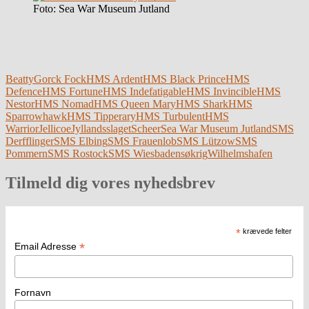
Foto: Sea War Museum Jutland
Beatty
Gorck Fock
HMS Ardent
HMS Black Prince
HMS
Defence
HMS Fortune
HMS Indefatigable
HMS Invincible
HMS
Nestor
HMS Nomad
HMS Queen Mary
HMS Shark
HMS
Sparrowhawk
HMS Tipperary
HMS Turbulent
HMS
Warrior
Jellicoe
Jyllandsslaget
Scheer
Sea War Museum Jutland
SMS
Derfflinger
SMS Elbing
SMS Frauenlob
SMS Lützow
SMS
Pommern
SMS Rostock
SMS Wiesbaden
søkrig
Wilhelmshafen
Tilmeld dig vores nyhedsbrev
*
krævede felter
*
Email Adresse
Fornavn