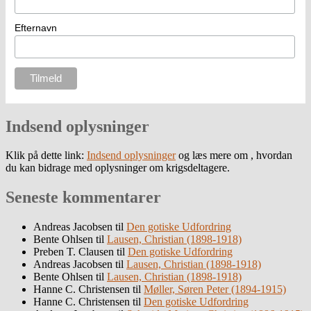
Efternavn
Indsend oplysninger
Klik på dette link:
Indsend oplysninger
og læs mere om , hvordan
du kan bidrage med oplysninger om krigsdeltagere.
Seneste kommentarer
Andreas Jacobsen
til
Den gotiske Udfordring
Bente Ohlsen
til
Lausen, Christian (1898-1918)
Preben T. Clausen
til
Den gotiske Udfordring
Andreas Jacobsen
til
Lausen, Christian (1898-1918)
Bente Ohlsen
til
Lausen, Christian (1898-1918)
Hanne C. Christensen
til
Møller, Søren Peter (1894-1915)
Hanne C. Christensen
til
Den gotiske Udfordring