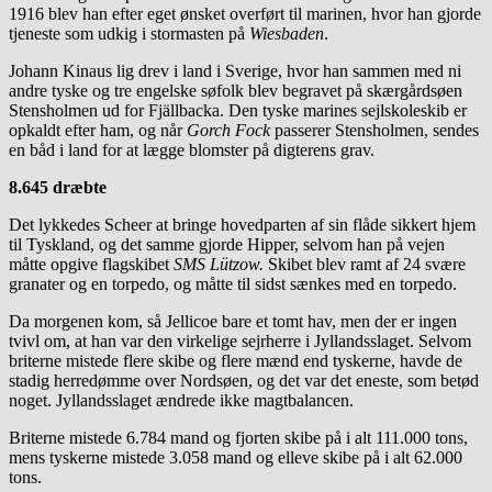
1916 blev han efter eget ønsket overført til marinen, hvor han gjorde
tjeneste som udkig i stormasten på
Wiesbaden
.
Johann Kinaus lig drev i land i Sverige, hvor han sammen med ni
andre tyske og tre engelske søfolk blev begravet på skærgårdsøen
Stensholmen ud for Fjällbacka. Den tyske marines sejlskoleskib er
opkaldt efter ham, og når
Gorch Fock
passerer Stensholmen, sendes
en båd i land for at lægge blomster på digterens grav.
8.645 dræbte
Det lykkedes Scheer at bringe hovedparten af sin flåde sikkert hjem
til Tyskland, og det samme gjorde Hipper, selvom han på vejen
måtte opgive flagskibet
SMS Lützow.
Skibet blev ramt af 24 svære
granater og en torpedo, og måtte til sidst sænkes med en torpedo.
Da morgenen kom, så Jellicoe bare et tomt hav, men der er ingen
tvivl om, at han var den virkelige sejrherre i Jyllandsslaget. Selvom
briterne mistede flere skibe og flere mænd end tyskerne, havde de
stadig herredømme over Nordsøen, og det var det eneste, som betød
noget. Jyllandsslaget ændrede ikke magtbalancen.
Briterne mistede 6.784 mand og fjorten skibe på i alt 111.000 tons,
mens tyskerne mistede 3.058 mand og elleve skibe på i alt 62.000
tons.