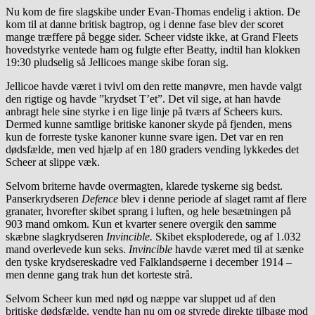
Nu kom de fire slagskibe under Evan-Thomas endelig i aktion. De
kom til at danne britisk bagtrop, og i denne fase blev der scoret
mange træffere på begge sider. Scheer vidste ikke, at Grand Fleets
hovedstyrke ventede ham og fulgte efter Beatty, indtil han klokken
19:30 pludselig så Jellicoes mange skibe foran sig.
Jellicoe havde været i tvivl om den rette manøvre, men havde valgt
den rigtige og havde ”krydset T’et”. Det vil sige, at han havde
anbragt hele sine styrke i en lige linje på tværs af Scheers kurs.
Dermed kunne samtlige britiske kanoner skyde på fjenden, mens
kun de forreste tyske kanoner kunne svare igen. Det var en ren
dødsfælde, men ved hjælp af en 180 graders vending lykkedes det
Scheer at slippe væk.
Selvom briterne havde overmagten, klarede tyskerne sig bedst.
Panserkrydseren
Defence
blev i denne periode af slaget ramt af flere
granater, hvorefter skibet sprang i luften, og hele besætningen på
903 mand omkom. Kun et kvarter senere overgik den samme
skæbne slagkrydseren
Invincible.
Skibet eksploderede, og af 1.032
mand overlevede kun seks.
Invincible
havde været med til at sænke
den tyske krydsereskadre ved Falklandsøerne i december 1914 –
men denne gang trak hun det korteste strå.
Selvom Scheer kun med nød og næppe var sluppet ud af den
britiske dødsfælde, vendte han nu om og styrede direkte tilbage mod