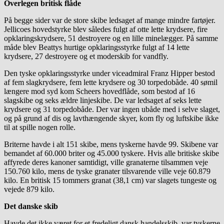
Overlegen britisk flåde
På begge sider var de store skibe ledsaget af mange mindre fartøjer.
Jellicoes hovedstyrke blev således fulgt af otte lette krydsere, fire
opklaringskrydsere, 51 destroyere og en lille minelægger. På samme
måde blev Beattys hurtige opklaringsstyrke fulgt af 14 lette
krydsere, 27 destroyere og et moderskib for vandfly.
Den tyske opklaringsstyrke under viceadmiral Franz Hipper bestod
af fem slagkrydsere, fem lette krydsere og 30 torpedobåde. 40 sømil
længere mod syd kom Scheers hovedflåde, som bestod af 16
slagskibe og seks ældre linjeskibe. De var ledsaget af seks lette
krydsere og 31 torpedobåde. Der var ingen ubåde med i selve slaget,
og på grund af dis og lavthængende skyer, kom fly og luftskibe ikke
til at spille nogen rolle.
Briterne havde i alt 151 skibe, mens tyskerne havde 99. Skibene var
bemandet af 60.000 briter og 45.000 tyskere. Hvis alle britiske skibe
affyrede deres kanoner samtidigt, ville granaterne tilsammen veje
150.760 kilo, mens de tyske granater tilsvarende ville veje 60.879
kilo. En britisk 15 tommers granat (38,1 cm) var slagets tungeste og
vejede 879 kilo.
Det danske skib
Havde det ikke været for et fredeligt dansk handelsskib, var tyskerne