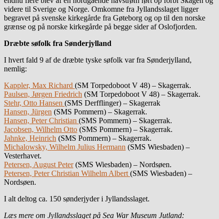
endnu flere blev af en nordgående havstrøm ført op forbi Skagen og
videre til Sverige og Norge. Omkomne fra Jyllandsslaget ligger
begravet på svenske kirkegårde fra Gøteborg og op til den norske
grænse og på norske kirkegårde på begge sider af Oslofjorden.
Dræbte søfolk fra Sønderjylland
I hvert fald 9 af de dræbte tyske søfolk var fra Sønderjylland,
nemlig:
Kappler, Max Richard
(SM Torpedoboot V 48) – Skagerrak.
Paulsen, Jørgen Friedrich
(SM Torpedoboot V 48) – Skagerrak.
Stehr, Otto Hansen
(SMS Derfflinger) – Skagerrak
Hansen, Jürgen
(SMS Pommern) – Skagerrak.
Hansen, Peter Christian
(SMS Pommern) – Skagerrak.
Jacobsen, Wilhelm Otto
(SMS Pommern) – Skagerrak.
Jahnke, Heinrich
(SMS Pommern) – Skagerrak.
Michalowsky, Wilhelm Julius Hermann
(SMS Wiesbaden) –
Vesterhavet.
Petersen, August Peter
(SMS Wiesbaden) – Nordsøen.
Petersen, Peter Christian Wilhelm Albert
(SMS Wiesbaden) –
Nordsøen.
I alt deltog ca. 150 sønderjyder i Jyllandsslaget.
Læs mere om Jyllandsslaget på Sea War Museum Jutland: