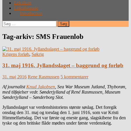
Leksikon
Lokalhistorie
Introduction
Søg
efter:
Tag-arkiv: SMS Frauenlob
Krigens forløb
,
Søkrig
31. maj 1916. Jyllandsslaget – baggrund og forløb
31. maj 2016
Rene Rasmussen
5 kommentarer
Af journalist
Knud Jakobsen
, Sea War Museum Jutland, Thyborøn,
med tilføjelser vedr. Sønderjylland af René Rasmussen, Museum
Sønderjylland – Sønderborg Slot.
Jyllandsslaget var verdenshistoriens største søslag. Det foregik
onsdag den 31. maj og torsdag den 1. juni 1916, som var Kristi
Himmelfartsdag. Det var første og eneste gang, slagskibene fra den
tyske og den britiske flåde mødtes under første verdenskrig.