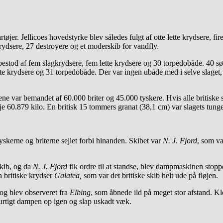
tøjer. Jellicoes hovedstyrke blev således fulgt af otte lette krydsere, 
krydsere, 27 destroyere og et moderskib for vandfly.
bestod af fem slagkrydsere, fem lette krydsere og 30 torpedobåde. 40 
ette krydsere og 31 torpedobåde. Der var ingen ubåde med i selve slaget
ne var bemandet af 60.000 briter og 45.000 tyskere. Hvis alle britiske 
eje 60.879 kilo. En britisk 15 tommers granat (38,1 cm) var slagets tung
yskerne og briterne sejlet forbi hinanden. Skibet var
N. J. Fjord
, som va
skib, og da
N. J. Fjord
fik ordre til at standse, blev dampmaskinen stop
n britiske krydser
Galatea,
som var det britiske skib helt ude på fløjen.
 og blev observeret fra
Elbing
, som åbnede ild på meget stor afstand. Kl
urtigt dampen op igen og slap uskadt væk.