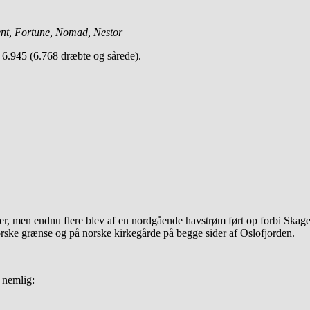
ent, Fortune, Nomad, Nestor
t 6.945 (6.768 dræbte og sårede).
er, men endnu flere blev af en nordgående havstrøm ført op forbi Skage
orske grænse og på norske kirkegårde på begge sider af Oslofjorden.
, nemlig: