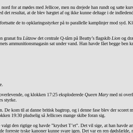
nord for at mødes med Jellicoe, men nu drejede han rundt og satte kurs 
 det resultat, at de blev hægtet af og ikke kunne deltage i de indlede
 fortsatte de to opklaringsstyrker på to parallelle kamplinjer mod syd.
n granat fra
Lützow
det centrale Q-tårn på Beatty’s flagskib
Lion
og dræ
nets ammunitionsmagasin sat under vand. Han havde fået begge ben knus
e.
overlevende, og klokken 17:25 eksploderede
Queen Mary
med ni overl
s styrke.
 De kom til at danne britisk bagtrop, og i denne fase blev der scoret m
okken 19:30 pludselig så Jellicoes mange skibe foran sig.
valgt den rigtige og havde ”krydset T’et”. Det vil sige, at han havde an
de forreste tyske kanoner kunne svare igen. Det var en ren dødsfælde,