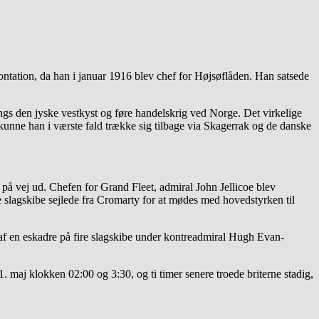
ontation, da han i januar 1916 blev chef for Højsøflåden. Han satsede
langs den jyske vestkyst og føre handelskrig ved Norge. Det virkelige
 kunne han i værste fald trække sig tilbage via Skagerrak og de danske
r på vej ud. Chefen for Grand Fleet, admiral John Jellicoe blev
 slagskibe sejlede fra Cromarty for at mødes med hovedstyrken til
 af en eskadre på fire slagskibe under kontreadmiral Hugh Evan-
1. maj klokken 02:00 og 3:30, og ti timer senere troede briterne stadig,