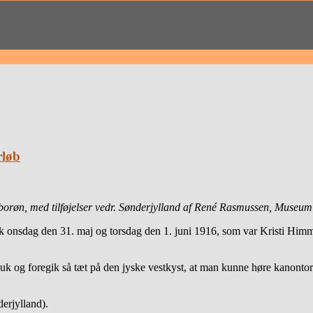
rløb
orøn, med tilføjelser vedr. Sønderjylland af René Rasmussen, Museum 
gik onsdag den 31. maj og torsdag den 1. juni 1916, som var Kristi Himm
uk og foregik så tæt på den jyske vestkyst, at man kunne høre kanontor
erjylland).