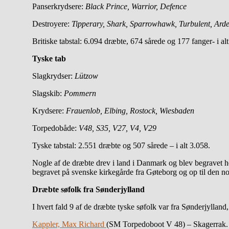
Panserkrydsere:
Black Prince, Warrior, Defence
Destroyere:
Tipperary, Shark, Sparrowhawk, Turbulent, Ard
Britiske tabstal: 6.094 dræbte, 674 sårede og 177 fanger- i al
Tyske tab
Slagkrydser:
Lützow
Slagskib:
Pommern
Krydsere:
Frauenlob, Elbing, Rostock, Wiesbaden
Torpedobåde:
V48, S35, V27, V4, V29
Tyske tabstal: 2.551 dræbte og 507 sårede – i alt 3.058.
Nogle af de dræbte drev i land i Danmark og blev begravet h
begravet på svenske kirkegårde fra Gøteborg og op til den n
Dræbte søfolk fra Sønderjylland
I hvert fald 9 af de dræbte tyske søfolk var fra Sønderjylland
Kappler, Max Richard
(SM Torpedoboot V 48) – Skagerrak.