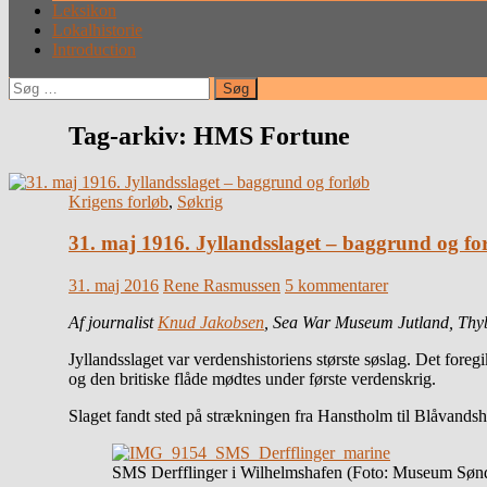
Leksikon
Lokalhistorie
Introduction
Søg
efter:
Tag-arkiv: HMS Fortune
Krigens forløb
,
Søkrig
31. maj 1916. Jyllandsslaget – baggrund og fo
31. maj 2016
Rene Rasmussen
5 kommentarer
Af journalist
Knud Jakobsen
, Sea War Museum Jutland, Thyb
Jyllandsslaget var verdenshistoriens største søslag. Det fore
og den britiske flåde mødtes under første verdenskrig.
Slaget fandt sted på strækningen fra Hanstholm til Blåvandsh
SMS Derfflinger i Wilhelmshafen (Foto: Museum Sønd