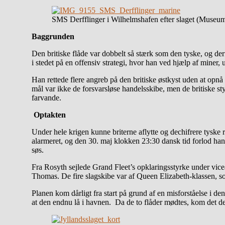
SMS Derfflinger i Wilhelmshafen efter slaget (Museu
Baggrunden
Den britiske flåde var dobbelt så stærk som den tyske, og der
i stedet på en offensiv strategi, hvor han ved hjælp af miner
Han rettede flere angreb på den britiske østkyst uden at opnå 
mål var ikke de forsvarsløse handelsskibe, men de britiske st
farvande.
Optakten
Under hele krigen kunne briterne aflytte og dechifrere tyske r
alarmeret, og den 30. maj klokken 23:30 dansk tid forlod han
søs.
Fra Rosyth sejlede Grand Fleet’s opklaringsstyrke under vice
Thomas. De fire slagskibe var af Queen Elizabeth-klassen, s
Planen kom dårligt fra start på grund af en misforståelse i de
at den endnu lå i havnen. Da de to flåder mødtes, kom det der