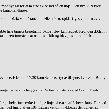
mod sydøst for at få sine skibe ind på en linje. Den nye kurs blev
nde kamphandlinger.
 Klokken 16:48 var afstanden mellem de to opklaringsstyrker snævret
bte hele tårnets besætning. Skibet blev kun reddet, fordi den dødeligt
t, men formåede at redde sit skib og blev posthumt tildelt
evende. Klokken 17:30 kom Scheers styrke til syne, hvorefter Beatty
ange træffere på begge sider. Scheer vidste ikke, at Grand Fleets
bragt hele sine styrke i en lige linje på tværs af Scheers kurs. Dermed
 men ved hjælp af en 180 graders vending lykkedes det Scheer at