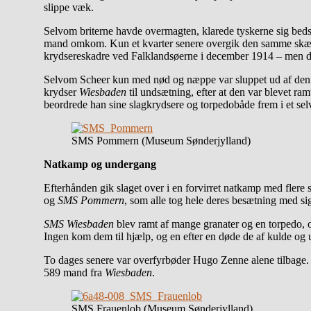
slippe væk.
Selvom briterne havde overmagten, klarede tyskerne sig bed
mand omkom. Kun et kvarter senere overgik den samme skæ
krydsereskadre ved Falklandsøerne i december 1914 – men den
Selvom Scheer kun med nød og næppe var sluppet ud af den bri
krydser
Wiesbaden
til undsætning, efter at den var blevet ra
beordrede han sine slagkrydsere og torpedobåde frem i et selv
SMS Pommern (Museum Sønderjylland)
Natkamp og undergang
Efterhånden gik slaget over i en forvirret natkamp med fler
og
SMS Pommern
, som alle tog hele deres besætning med sig
SMS Wiesbaden
blev ramt af mange granater og en torpedo, og 
Ingen kom dem til hjælp, og en efter en døde de af kulde og 
To dages senere var overfyrbøder Hugo Zenne alene tilbage.
589 mand fra
Wiesbaden
.
SMS Frauenlob (Museum Sønderjylland)