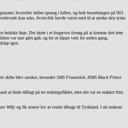
 granater, hvorefter skibet sprang i luften, og hele besætningen på 903
verlevede kun seks.
Invincible
havde været med til at sænke den tyske
britiske linje. Det skete i et forgæves forsøg på at komme den lette
ktion var nær gået galt, og for at slippe væk for anden gang,
dslap igen.
ere skibe blev sænket, herunder
SMS Frauenlob
,
HMS Black Prince
 at finde tilflugt på tre redningsflåder, men det var en stakket frist.
mper
Willy
og fik senere lov at vende tilbage til Tyskland. I alt omkom