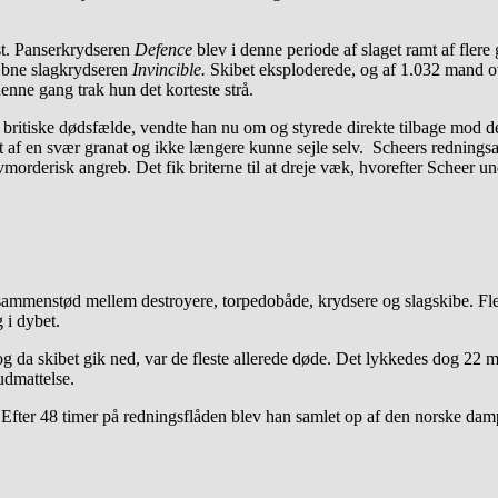
st. Panserkrydseren
Defence
blev i denne periode af slaget ramt af flere
bne slagkrydseren
Invincible.
Skibet eksploderede, og af 1.032 mand o
ne gang trak hun det korteste strå.
tiske dødsfælde, vendte han nu om og styrede direkte tilbage mod den 
mt af en svær granat og ikke længere kunne sejle selv. Scheers redningsa
morderisk angreb. Det fik briterne til at dreje væk, hvorefter Scheer un
e sammenstød mellem destroyere, torpedobåde, krydsere og slagskibe. Fl
 i dybet.
da skibet gik ned, var de fleste allerede døde. Det lykkedes dog 22 mand
udmattelse.
 Efter 48 timer på redningsflåden blev han samlet op af den norske da