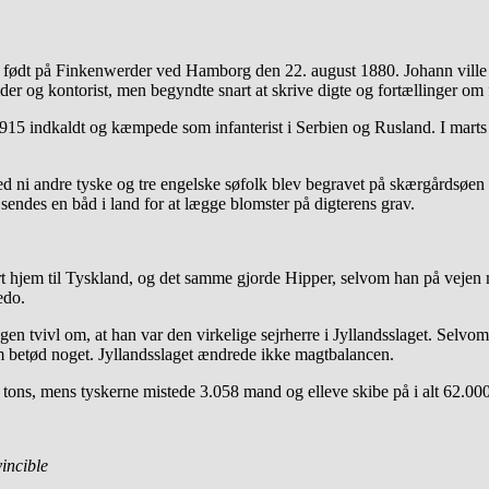
ar født på Finkenwerder ved Hamborg den 22. august 1880. Johann ville 
der og kontorist, men begyndte snart at skrive digte og fortællinger o
915 indkaldt og kæmpede som infanterist i Serbien og Rusland. I marts 1
d ni andre tyske og tre engelske søfolk blev begravet på skærgårdsøen 
endes en båd i land for at lægge blomster på digterens grav.
rt hjem til Tyskland, og det samme gjorde Hipper, selvom han på vejen 
edo.
en tvivl om, at han var den virkelige sejrherre i Jyllandsslaget. Selvo
m betød noget. Jyllandsslaget ændrede ikke magtbalancen.
 tons, mens tyskerne mistede 3.058 mand og elleve skibe på i alt 62.000
incible