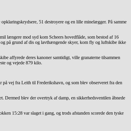
fire opklaringskrydsere, 51 destroyere og en lille minelægger. På samme
sømil længere mod syd kom Scheers hovedflåde, som bestod af 16
, og på grund af dis og lavthængende skyer, kom fly og luftskibe ikke
skibe affyrede deres kanoner samtidigt, ville granaterne tilsammen
este og vejede 879 kilo.
r på vej fra Leith til Frederikshavn, og som blev observeret fra den
pet. Dermed blev der overtryk af damp, en sikkerhedsventilen åbnede
okken 15:28 var slaget i gang, og trods afstanden scorede den tyske