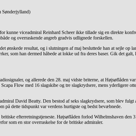
m Sønderjylland)
for kunne viceadmiral Reinhard Scheer ikke tillade sig en direkte konfr
, ubåde og overraskende angreb gradvis udlignede forskellen.
det ønskede resultat, og i slutningen af maj besluttede han at sejle op 
yrker, som han dermed håbede at lokke ud fra deres baser. Gik det galt,
adiosignaler, og allerede den 28. maj vidste briterne, at Højsøflåden va
 Scapa Flow med 16 slagskibe og tre slagkrydsere, mens yderligere otte
admiral David Beatty. Den bestod af seks slagkrydsere, som blev fulgt
om på dette tidspunkt var verdens hurtigste og bedst bevæbnede.
n britiske efterretningstjeneste. Højsøflåden forlod Wilhelmshaven den 3
for som en stor overraskelse for de britiske admiraler.