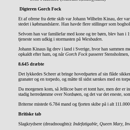
Digteren Gorch Fock
Et af ofrene fra dette skib var Johann Wilhelm Kinau, der v
stedet i købmandslære. Han havde flere stillinger som boghol
Selvom han var familiefar med kone og tre børn, blev han i 1
tjeneste som udkig i stormasten på
Wiesbaden
.
Johann Kinaus lig drev i land i Sverige, hvor han sammen me
opkaldt efter ham, og når
Gorch Fock
passerer Stensholmen, s
8.645 dræbte
Det lykkedes Scheer at bringe hovedparten af sin flåde sikke
granater og en torpedo, og måtte til sidst sænkes med en torp
Da morgenen kom, så Jellicoe bare et tomt hav, men der er ing
stadig herredømme over Nordsøen, og det var det eneste, so
Briterne mistede 6.784 mand og fjorten skibe på i alt 111.000
Britiske tab
Slagkrydsere (dreadnoughts):
Indefatigable, Queen Mary, Inv