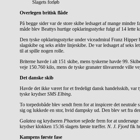
Slagets forløb
Overlegen britisk flåde
På begge sider var de store skibe ledsaget af mange mindre far
måde blev Beattys hurtige opklaringsstyrke fulgt af 14 lette 
Den tyske opklaringsstyrke under viceadmiral Franz Hipper 
slagskibe og seks ældre linjeskibe. De var ledsaget af seks l
til at spille nogen rolle.
Briterne havde i alt 151 skibe, mens tyskerne havde 99. Skibe
veje 150.760 kilo, mens de tyske granater tilsvarende ville v
Det danske skib
Havde det ikke været for et fredeligt dansk handelsskib, var t
tyske krydser
SMS Elbing.
To torpedobåde blev sendt frem for at inspicere det neutrale 
sig og lukkede en stor, hvid dampsky ud. Den blev set fra de
G
alatea
og krydseren
Phaeton
sejlede frem for at undersøge
krydser klokken 15:36 slagets første træffer.
N. J. Fjord
fik h
Kampens første fase