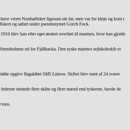
have været Nordsøfisker ligesom sin far, men var for klejn og kom i
m fiskeri og søfart under pseudonymet Gorch Fock.
916 blev han efter eget ønsket overført til marinen, hvor han gjorde
Stensholmen ud for Fjällbacka. Den tyske marines sejlskoleskib er
måtte opgive flagskibet
SMS Lützow.
Skibet blev ramt af 24 svære
m briterne mistede flere skibe og flere mænd end tyskerne, havde de
 tons.