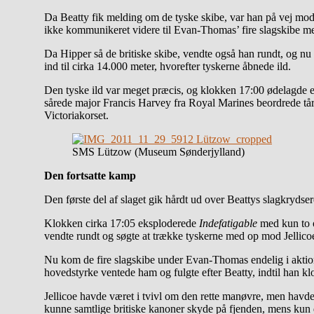
Da Beatty fik melding om de tyske skibe, var han på vej mod 
ikke kommunikeret videre til Evan-Thomas’ fire slagskibe med
Da Hipper så de britiske skibe, vendte også han rundt, og nu
ind til cirka 14.000 meter, hvorefter tyskerne åbnede ild.
Den tyske ild var meget præcis, og klokken 17:00 ødelagde e
sårede major Francis Harvey fra Royal Marines beordrede tår
Victoriakorset.
SMS Lützow (Museum Sønderjylland)
Den fortsatte kamp
Den første del af slaget gik hårdt ud over Beattys slagkrydser
Klokken cirka 17:05 eksploderede
Indefatigable
med kun to 
vendte rundt og søgte at trække tyskerne med op mod Jellicoe
Nu kom de fire slagskibe under Evan-Thomas endelig i aktion.
hovedstyrke ventede ham og fulgte efter Beatty, indtil han kl
Jellicoe havde været i tvivl om den rette manøvre, men havde 
kunne samtlige britiske kanoner skyde på fjenden, mens kun 