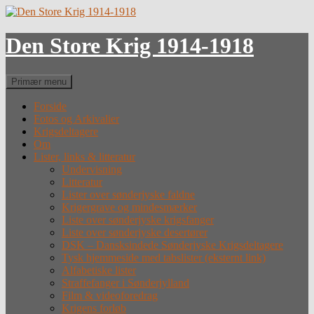
Hop
til
indhold
Den Store Krig 1914-1918
Søg
Primær menu
Forside
Fotos og Arkivalier
Krigsdeltagere
Om
Lister, links & litteratur
Undervisning
Litteratur
Lister over sønderjyske faldne
Krigergrave og mindesmærker
Liste over sønderjyske krigsfanger
Liste over sønderjyske desertører
DSK – Dansksindede Sønderjyske Krigsdeltagere
Tysk hjemmeside med tabslister (eksternt link)
Alfabetiske lister
Straffefanger i Sønderjylland
Film & videoforedrag
Krigens forløb