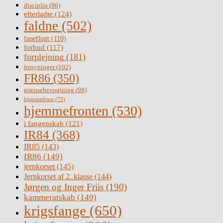
disciplin
(96)
efterladte
(124)
faldne
(502)
faneflugt
(110)
forbud
(117)
forplejning
(181)
forsyninger
(102)
FR86
(350)
grænsebevogtning
(98)
hjemmefront
(73)
hjemmefronten
(530)
i fangenskab
(121)
IR84
(368)
IR85
(143)
IR86
(149)
jernkorset
(145)
Jernkorset af 2. klasse
(144)
Jørgen og Inger Friis
(190)
kammeratskab
(149)
krigsfange
(650)