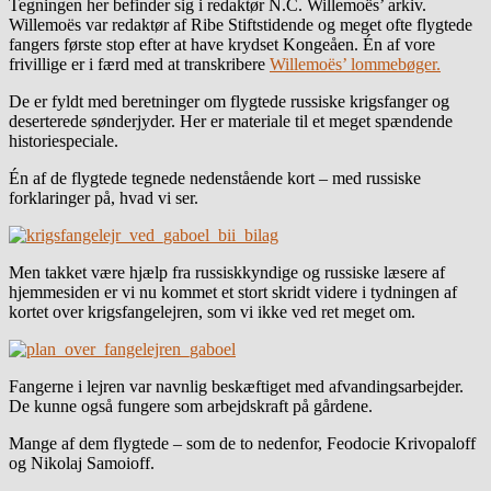
Tegningen her befinder sig i redaktør N.C. Willemoës’ arkiv.
Willemoës var redaktør af Ribe Stiftstidende og meget ofte flygtede
fangers første stop efter at have krydset Kongeåen. Én af vore
frivillige er i færd med at transkribere
Willemoës’ lommebøger.
De er fyldt med beretninger om flygtede russiske krigsfanger og
deserterede sønderjyder. Her er materiale til et meget spændende
historiespeciale.
Én af de flygtede tegnede nedenstående kort – med russiske
forklaringer på, hvad vi ser.
Men takket være hjælp fra russiskkyndige og russiske læsere af
hjemmesiden er vi nu kommet et stort skridt videre i tydningen af
kortet over krigsfangelejren, som vi ikke ved ret meget om.
Fangerne i lejren var navnlig beskæftiget med afvandingsarbejder.
De kunne også fungere som arbejdskraft på gårdene.
Mange af dem flygtede – som de to nedenfor, Feodocie Krivopaloff
og Nikolaj Samoioff.