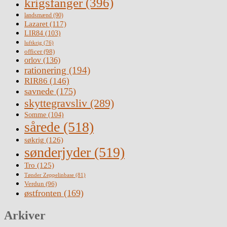
krigsfanger
(396)
landsmænd
(90)
Lazaret
(117)
LIR84
(103)
luftkrig
(76)
officer
(98)
orlov
(136)
rationering
(194)
RIR86
(146)
savnede
(175)
skyttegravsliv
(289)
Somme
(104)
sårede
(518)
søkrig
(126)
sønderjyder
(519)
Tro
(125)
Tønder Zeppelinbase
(81)
Verdun
(96)
østfronten
(169)
Arkiver