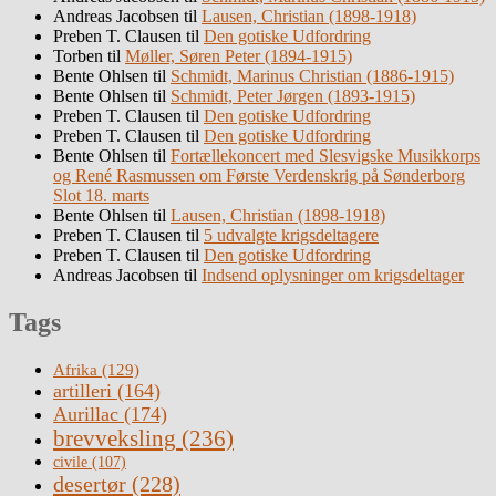
Andreas Jacobsen
til
Lausen, Christian (1898-1918)
Preben T. Clausen
til
Den gotiske Udfordring
Torben
til
Møller, Søren Peter (1894-1915)
Bente Ohlsen
til
Schmidt, Marinus Christian (1886-1915)
Bente Ohlsen
til
Schmidt, Peter Jørgen (1893-1915)
Preben T. Clausen
til
Den gotiske Udfordring
Preben T. Clausen
til
Den gotiske Udfordring
Bente Ohlsen
til
Fortællekoncert med Slesvigske Musikkorps
og René Rasmussen om Første Verdenskrig på Sønderborg
Slot 18. marts
Bente Ohlsen
til
Lausen, Christian (1898-1918)
Preben T. Clausen
til
5 udvalgte krigsdeltagere
Preben T. Clausen
til
Den gotiske Udfordring
Andreas Jacobsen
til
Indsend oplysninger om krigsdeltager
Tags
Afrika
(129)
artilleri
(164)
Aurillac
(174)
brevveksling
(236)
civile
(107)
desertør
(228)