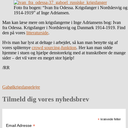
Foto fra bogen: “Ivan fra Odessa. Krigsfanger i Nordslesvig 
1914-1919” af Inge Adriansen.
Man kan læse mere om krigsfangerne i Inge Adriansens bog: Ivan
fra Odessa. Krigsfanger i Nordslesvig og Danmark 1914-1919. Find
den på vores
litteraturside
.
Hvis man har lyst at deltage i arbejdet, så kan man benytte sig af
vores spliternye
crowd sourcing-funktion
. Her kan man sidde
hjemme i stuen og hjælpe denstorekrig med at transkribere de mange
sider – det vil være en meget stor hjælp!
/RR
Gabøl
krigsfangelejre
Tilmeld dig vores nyhedsbrev
*
krævede felter
*
Email Adresse