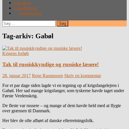
Leksikon
Lokalhistorie
Introduction
Søg
efter:
Tag-arkiv: Gabøl
Krigens forløb
Tak til russiskkyndige og russiske læsere!
28. januar 2017
Rene Rasmussen
Skriv en kommentar
For et par dage siden lagde vi en tegning op af krigsfangelejren i
Gabøl. Her sad mange krigsfanger, som tyskerne havde taget under
Første Verdenskrig.
De fleste var russere – og mange af dem havde held med at flygte
over grænsen til Danmark.
Her blev de ofte afhørt af danske efterretningsfolk.