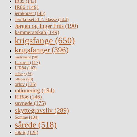
IR85
(143)
IR86
(149)
jernkorset
(145)
Jernkorset af 2. klasse
(144)
Jørgen og Inger Friis
(190)
kammeratskab
(149)
krigsfange
(650)
krigsfanger
(396)
landsmænd
(90)
Lazaret
(117)
LIR84
(103)
luftkrig
(76)
officer
(98)
orlov
(136)
rationering
(194)
RIR86
(146)
savnede
(175)
skyttegravsliv
(289)
Somme
(104)
sårede
(518)
søkrig
(126)