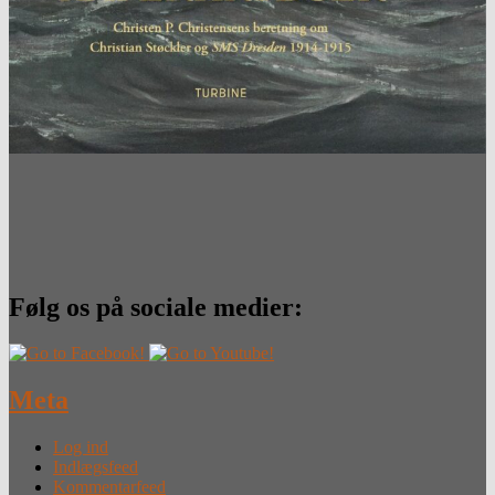
Følg os på sociale medier:
Meta
Log ind
Indlægsfeed
Kommentarfeed