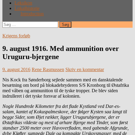
Leksikon
Lokalhistorie
Introduction
Søg
efter:
Krigens forløb
9. august 1916. Med ammunition over
Uruguru-bjergene
9. august 2016
Rene Rasmussen
Skriv en kommentar
Nis Kock fra Sønderborg sejlede sammen med en dansktalende
besætning om bord på blokadebryderen S/S Kronborg til Østafrika
med våben og ammunition til de tyske tropper. De blev siden
indrulleret i det tyske forsvar af kolonien.
Nogle Hundrede Kilometer fra det flade Kystland ved Dar-es-
salam, kantet af Kokuspalmeskove, der følger Kysten saa langt til
begge Sider, som Øjet rækker, ligger Urugurubjergene, der er
Østafrikas vildeste og mest uf arhare Bjerge med Tinder, som først
standser 2500 meter over Havoverfladen, med gabende Afgrunde,
dybe Kløfter, sumpede Dale og kompakte Urskovsmasser, med de