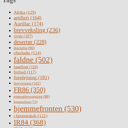
Tags
Afrika
(129)
artilleri
(164)
Aurillac
(174)
brevveksling
(236)
civile
(107)
desertør
(228)
disciplin
(96)
efterladte
(124)
faldne
(502)
faneflugt
(110)
forbud
(117)
forplejning
(181)
forsyninger
(102)
FR86
(350)
grænsebevogtning
(98)
hjemmefront
(73)
hjemmefronten
(530)
i fangenskab
(121)
IR84
(368)