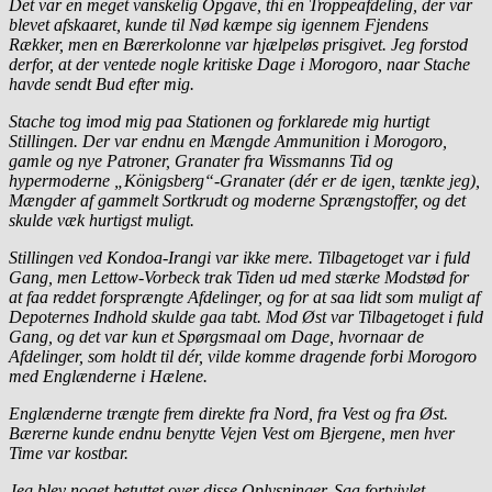
Det var en meget vanskelig Opgave, thi en Troppeafdeling, der var
blevet afskaaret, kunde til Nød kæmpe sig igennem Fjendens
Rækker, men en Bærerkolonne var hjælpeløs prisgivet. Jeg forstod
derfor, at der ventede nogle kritiske Dage i Morogoro, naar Stache
havde sendt Bud efter mig.
Stache tog imod mig paa Stationen og forklarede mig hurtigt
Stillingen. Der var endnu en Mængde Ammunition i Morogoro,
gamle og nye Patroner, Granater fra Wissmanns Tid og
hypermoderne „Königsberg“-Granater (dér er de igen, tænkte jeg),
Mængder af gammelt Sortkrudt og moderne Sprængstoffer, og det
skulde væk hurtigst muligt.
Stillingen ved Kondoa-Irangi var ikke mere. Tilbagetoget var i fuld
Gang, men Lettow-Vorbeck trak Tiden ud med stærke Modstød for
at faa reddet forsprængte Afdelinger, og for at saa lidt som muligt af
Depoternes Indhold skulde gaa tabt. Mod Øst var Tilbagetoget i fuld
Gang, og det var kun et Spørgsmaal om Dage, hvornaar de
Afdelinger, som holdt til dér, vilde komme dragende forbi Morogoro
med Englænderne i Hælene.
Englænderne trængte frem direkte fra Nord, fra Vest og fra Øst.
Bærerne kunde endnu benytte Vejen Vest om Bjergene, men hver
Time var kostbar.
Jeg blev noget betuttet over disse Oplysninger. Saa fortvivlet