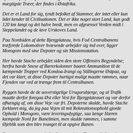
mægtigste Træer, der findes i Østafrika.
Det er et Land for sig, tyndt befolket af Stammer, der intet eller kun
lidet kender til Civilisationen. Det er ikke noget stort Land, kun godt
120 km langt og det halve bredt, men en afgrænset Verden midt i
Steppelandet og de lave Urskoves Land.
Paa Nordsiden af dette Bjergplateau, hvis Fod Centralbanens
træfyrede Lokomotiver hvæsende arbejder sig ind over, ligger
Morogoro med sine Depoter og sin Missionsstation.
Her havde Stache arbejdet siden den store Offensivs Begyndelse;
herfra havde Snese af Bærerkolonner baaret Ammunition til de
kæmpende Tropper ved Kondoa-Irangi og Stillingerne Østpaa, og
det var klart, at disse Depoter hurtigst muligt maatte rømmes, naar
Fjenden var ved at trænge frem til Centralhanen.
Ryggen havde de de uoverstigelige Urugurubjerge, og al Trafik
maatte derfor foregaa Øst eller Vest for Bjergplateauet og var derfor
afhængig af, om disse Veje var fri. Depoterne skulde, havde Stache
forklaret mig, da jeg paa Vejen til mit Rekreationsophold gjorde
Ophold i Morogoro, være leveringsdygtige, saa længe Hæren
kæmpede Nord for Banelinien, men skulde rømmes, i samme
Øjeblik som den blev tvunget til at opgive Banen.