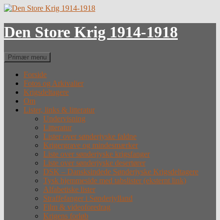
Hop
til
indhold
Den Store Krig 1914-1918
Søg
Primær menu
Forside
Fotos og Arkivalier
Krigsdeltagere
Om
Lister, links & litteratur
Undervisning
Litteratur
Lister over sønderjyske faldne
Krigergrave og mindesmærker
Liste over sønderjyske krigsfanger
Liste over sønderjyske desertører
DSK – Dansksindede Sønderjyske Krigsdeltagere
Tysk hjemmeside med tabslister (eksternt link)
Alfabetiske lister
Straffefanger i Sønderjylland
Film & videoforedrag
Krigens forløb