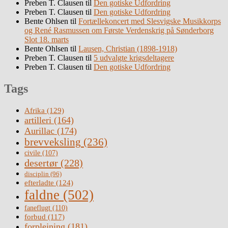
Preben T. Clausen
til
Den gotiske Udfordring
Preben T. Clausen
til
Den gotiske Udfordring
Bente Ohlsen
til
Fortællekoncert med Slesvigske Musikkorps
og René Rasmussen om Første Verdenskrig på Sønderborg
Slot 18. marts
Bente Ohlsen
til
Lausen, Christian (1898-1918)
Preben T. Clausen
til
5 udvalgte krigsdeltagere
Preben T. Clausen
til
Den gotiske Udfordring
Tags
Afrika
(129)
artilleri
(164)
Aurillac
(174)
brevveksling
(236)
civile
(107)
desertør
(228)
disciplin
(96)
efterladte
(124)
faldne
(502)
faneflugt
(110)
forbud
(117)
forplejning
(181)