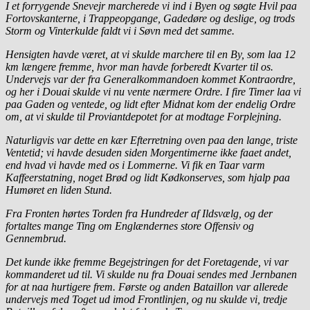
I et forrygende Snevejr marcherede vi ind i Byen og søgte Hvil paa
Fortovskanterne, i Trappeopgange, Gadedøre og deslige, og trods
Storm og Vinterkulde faldt vi i Søvn med det samme.
Hensigten havde været, at vi skulde marchere til en By, som laa 12
km længere fremme, hvor man havde forberedt Kvarter til os.
Undervejs var der fra Generalkommandoen kommet Kontraordre,
og her i Douai skulde vi nu vente nærmere Ordre. I fire Timer laa vi
paa Gaden og ventede, og lidt efter Midnat kom der endelig Ordre
om, at vi skulde til Proviantdepotet for at modtage Forplejning.
Naturligvis var dette en kær Efterretning oven paa den lange, triste
Ventetid; vi havde desuden siden Morgentimerne ikke faaet andet,
end hvad vi havde med os i Lommerne. Vi fik en Taar varm
Kaffeerstatning, noget Brød og lidt Kødkonserves, som hjalp paa
Humøret en liden Stund.
Fra Fronten hørtes Torden fra Hundreder af Ildsvælg, og der
fortaltes mange Ting om Englændernes store Offensiv og
Gennembrud.
Det kunde ikke fremme Begejstringen for det Foretagende, vi var
kommanderet ud til. Vi skulde nu fra Douai sendes med Jernbanen
for at naa hurtigere frem. Første og anden Bataillon var allerede
undervejs med Toget ud imod Frontlinjen, og nu skulde vi, tredje