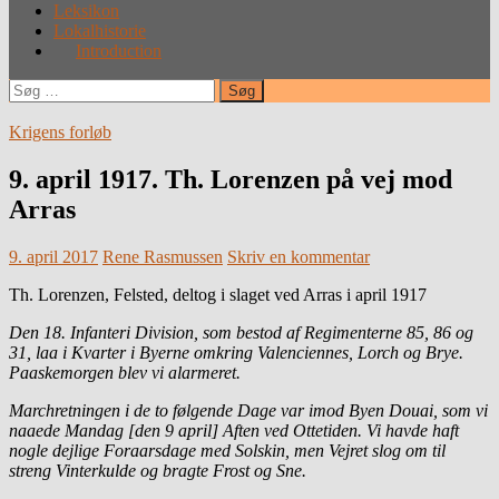
Leksikon
Lokalhistorie
Introduction
Søg
efter:
Krigens forløb
9. april 1917. Th. Lorenzen på vej mod
Arras
9. april 2017
Rene Rasmussen
Skriv en kommentar
Th. Lorenzen, Felsted, deltog i slaget ved Arras i april 1917
Den 18. Infanteri Division, som bestod af Regimenterne 85, 86 og
31, laa i Kvarter i Byerne omkring Valenciennes, Lorch og Brye.
Paaskemorgen blev vi alarmeret.
Marchretningen i de to følgende Dage var imod Byen Douai, som vi
naaede Mandag [den 9 april] Aften ved Ottetiden. Vi havde haft
nogle dejlige Foraarsdage med Solskin, men Vejret slog om til
streng Vinterkulde og bragte Frost og Sne.