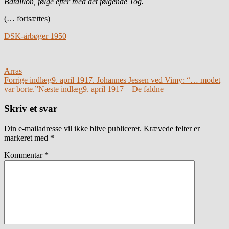
Bataillon, følge efter med det følgende Tog.
(… fortsættes)
DSK-årbøger 1950
Arras
Indlægsnavigation
Forrige indlæg
9. april 1917. Johannes Jessen ved Vimy: “… modet
var borte.”
Næste indlæg
9. april 1917 – De faldne
Skriv et svar
Din e-mailadresse vil ikke blive publiceret.
Krævede felter er
markeret med
*
Kommentar
*