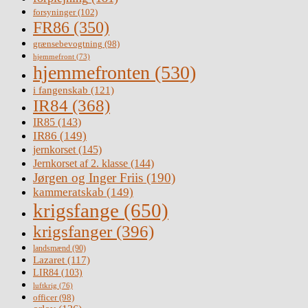
forsyninger
(102)
FR86
(350)
grænsebevogtning
(98)
hjemmefront
(73)
hjemmefronten
(530)
i fangenskab
(121)
IR84
(368)
IR85
(143)
IR86
(149)
jernkorset
(145)
Jernkorset af 2. klasse
(144)
Jørgen og Inger Friis
(190)
kammeratskab
(149)
krigsfange
(650)
krigsfanger
(396)
landsmænd
(90)
Lazaret
(117)
LIR84
(103)
luftkrig
(76)
officer
(98)