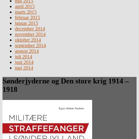
maj 2015
april 2015
marts 2015
februar 2015
januar 2015
december 2014
november 2014
oktober 2014
september 2014
august 2014
juli 2014
juni 2014
maj 2014
Sønderjyderne og Den store krig 1914 –
1918