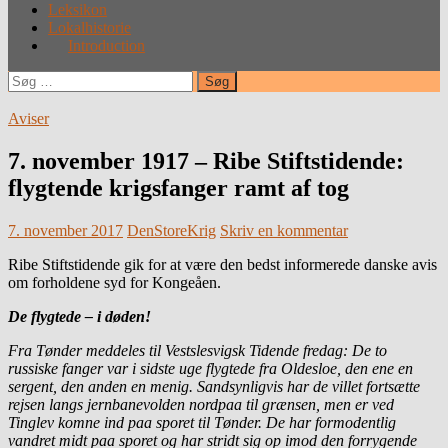
Leksikon
Lokalhistorie
Introduction
Søg
efter:
Aviser
7. november 1917 – Ribe Stiftstidende:
flygtende krigsfanger ramt af tog
7. november 2017
DenStoreKrig
Skriv en kommentar
Ribe Stiftstidende gik for at være den bedst informerede danske avis
om forholdene syd for Kongeåen.
De flygtede – i døden!
Fra Tønder meddeles til Vestslesvigsk Tidende fredag: De to
russiske fanger var i sidste uge flygtede fra Oldesloe, den ene en
sergent, den anden en menig. Sandsynligvis har de villet fortsætte
rejsen langs jernbanevolden nordpaa til grænsen, men er ved
Tinglev komne ind paa sporet til Tønder. De har formodentlig
vandret midt paa sporet og har stridt sig op imod den forrygende