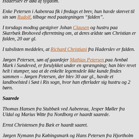
Haderslev er død af sygdom.
Enke Petersen i Aabenraa fik i fredags et brev, hun havde skrevet til
sin søn
Rudolf
, tilbage med paategningen “falden”.
I torsdags modtog gæstgiver Johan
Clausen
og hustru paa
Skærbæk Brohoved efterretning om, at deres ældste søn Christian er
falden, 20 aar gl.
I tabslisten meddeles, at
Richard Christiani
fra Haderslev er falden.
Jørgen Petersen, søn af gaardejer
Mathias Petersen
paa Avnbøl
Mark i Sundeved, er forulykket under en sprængning; han blev revet
helt i stumper, saa at de enkelte legemsdele ikke kunde findes
sammen – Jørgen Petersen, der blev 30 aar gl., havde et
landboelsted i Søst i Ris sogn, hvor han efterlader sig hustru og 2
børn.
Saarede
Thomas Hansen fra Stubbæk ved Aabenraa, Jesper Møller fra
Uldal og Marius Witte fra Nordborg er haardt saarede.
Ernst Christensen fra Bæk er haardt saaret.
Jørgen Nymann fra Købingsmark og Hans Petersen fra Hjortholm