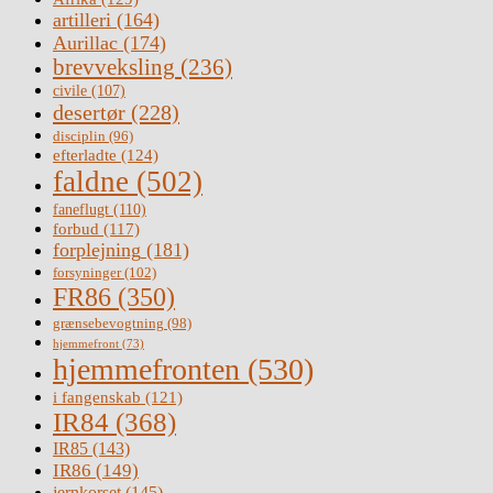
artilleri
(164)
Aurillac
(174)
brevveksling
(236)
civile
(107)
desertør
(228)
disciplin
(96)
efterladte
(124)
faldne
(502)
faneflugt
(110)
forbud
(117)
forplejning
(181)
forsyninger
(102)
FR86
(350)
grænsebevogtning
(98)
hjemmefront
(73)
hjemmefronten
(530)
i fangenskab
(121)
IR84
(368)
IR85
(143)
IR86
(149)
jernkorset
(145)