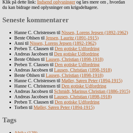
Klik på dette link:
Indsend oplysninger
og læs mere om , hvordan
du kan bidrage med oplysninger om krigsdeltagere.
Seneste kommentarer
Hanne C. Christensen
til
Nissen, Lorens Jepsen (1892-1962)
Bente Ohlsen
til
Jensen, Lauritz (1891-1915)
Anni
til
Nissen, Lorens Jepsen (1892-1962)
Preben T. Clausen
til
Den gotiske Udfordring
Andreas Jacobsen
til
Den gotiske Udfordring
Bente Ohlsen
til
Lausen, Christian (1898-1918)
Preben T. Clausen
til
Den gotiske Udfordring
Andreas Jacobsen
til
Lausen, Christian (1898-1918)
Bente Ohlsen
til
Lausen, Christian (1898-1918)
Hanne C. Christensen
til
Møller, Søren Peter (1894-1915)
Hanne C. Christensen
til
Den gotiske Udfordring
Andreas Jacobsen
til
Schmidt, Marinus Christian (1886-1915)
Andreas Jacobsen
til
Lausen, Christian (1898-1918)
Preben T. Clausen
til
Den gotiske Udfordring
Torben
til
Møller, Søren Peter (1894-1915)
Tags
Afrika
(129)