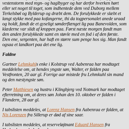
vestenstorm med regn- og haglbyger og har derfor hverken hørt
eller set noget til toget, som indhentede dem ved Duborg mellem
Terkelsbøl og Bylderup og dræbt dem. De forulykkede er slæbt et
langt stykke med paa kofangerne, thi da togpersonalet anede uraad
og holdt, fandt de et gyseligt sønderflænget lig paa Banevolden, som
klæderne var slidt af kroppen paa. Først næste morgen fandt man
den anden forulykkede samt en støvle med en fod i af den første.
Den ene, sergenten, har haft en større sum penge hos sig. Man fandt
ogsaa et landkort paa det ene lig.
Faldne
Gartner
Lehmkuhl
s enke i Kolstrup ved Aabenraa har modtaget
meddelelse om, at hendes yngste søn, Walter, er falden paa
Vestfronten, 20 aar gl. Forrige aar mistede fru Lehmkuhl sin mand
og den næstyngste søn.
Peter
Matthiesen
og hustru i Klingbjerg ved Notmark har modtaget
efterretning om, at deres søn Johan den 10. oktober er falden i
Flandern, 28 aar gl.
I tabslisten meddeles, at
Lorenz Hansen
fra Aabenraa er falden, at
Nis Lorenzen
fra Sillerup er død af sine saar.
I tabslisten meddeles, at reserveløjtnant
Eduard Hansen
fra