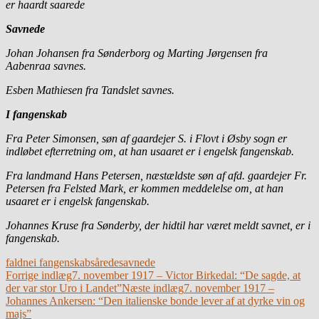
er haardt saarede
Savnede
Johan Johansen fra Sønderborg og Marting Jørgensen fra
Aabenraa savnes.
Esben Mathiesen fra Tandslet savnes.
I fangenskab
Fra Peter Simonsen, søn af gaardejer S. i Flovt i Øsby sogn er
indløbet efterretning om, at han usaaret er i engelsk fangenskab.
Fra landmand Hans Petersen, næstældste søn af afd. gaardejer Fr.
Petersen fra Felsted Mark, er kommen meddelelse om, at han
usaaret er i engelsk fangenskab.
Johannes Kruse fra Sønderby, der hidtil har været meldt savnet, er i
fangenskab.
faldne
i fangenskab
sårede
savnede
Indlægsnavigation
Forrige indlæg
7. november 1917 – Victor Birkedal: “De sagde, at
der var stor Uro i Landet”
Næste indlæg
7. november 1917 –
Johannes Ankersen: “Den italienske bonde lever af at dyrke vin og
majs”