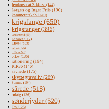
Jernkorset af 2. klasse
(144)
Jørgen og Inger Friis
(190)
kammeratskab
(149)
krigsfange
(650)
krigsfanger
(396)
landsmænd
(90)
Lazaret
(117)
LIR84
(103)
luftkrig
(76)
officer
(98)
orlov
(136)
rationering
(194)
RIR86
(146)
savnede
(175)
skyttegravsliv
(289)
Somme
(104)
sårede
(518)
søkrig
(126)
sønderjyder
(520)
Tro
(125)