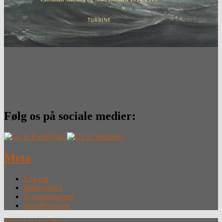
Følg os på sociale medier:
Meta
Log ind
Indlægsfeed
Kommentarfeed
WordPress.org