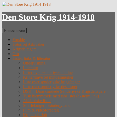
Hop
til
indhold
Den Store Krig 1914-1918
Søg
Primær menu
Forside
Fotos og Arkivalier
Krigsdeltagere
Om
Lister, links & litteratur
Undervisning
Litteratur
Lister over sønderjyske faldne
Krigergrave og mindesmærker
Liste over sønderjyske krigsfanger
Liste over sønderjyske desertører
DSK – Dansksindede Sønderjyske Krigsdeltagere
Tysk hjemmeside med tabslister (eksternt link)
Alfabetiske lister
Straffefanger i Sønderjylland
Film & videoforedrag
Krigens forløb