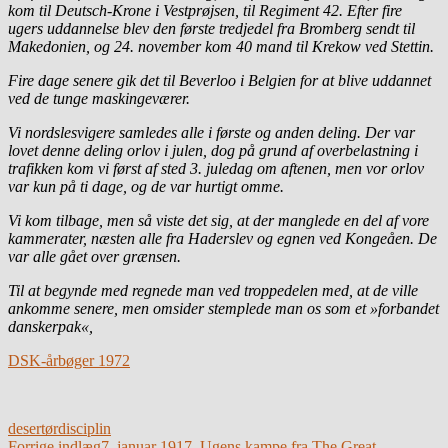
kom til Deutsch-Krone i Vestprøjsen, til Regiment 42. Efter fire
ugers uddannelse blev den første tredjedel fra Bromberg sendt til
Makedonien, og 24. november kom 40 mand til Krekow ved Stettin.
Fire dage senere gik det til Beverloo i Belgien for at blive uddannet
ved de tunge maskingeværer.
Vi nordslesvigere samledes alle i første og anden deling. Der var
lovet denne deling orlov i julen, dog på grund af overbelastning i
trafikken kom vi først af sted 3. juledag om aftenen, men vor orlov
var kun på ti dage, og de var hurtigt omme.
Vi kom tilbage, men så viste det sig, at der manglede en del af vore
kammerater, næsten alle fra Haderslev og egnen ved Kongeåen. De
var alle gået over grænsen.
Til at begynde med regnede man ved troppedelen med, at de ville
ankomme senere, men omsider stemplede man os som et »forbandet
danskerpak«,
DSK-årbøger 1972
desertør
disciplin
Forrige indlæg
7. januar 1917. Ugens kampe fra The Great