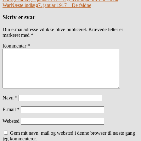
Indlægsnavigation
War
Næste indlæg
7. januar 1917 – De faldne
Skriv et svar
Din e-mailadresse vil ikke blive publiceret.
Krævede felter er
markeret med
*
Kommentar
*
Navn
*
E-mail
*
Websted
Gem mit navn, mail og websted i denne browser til næste gang
jeg kommenterer.