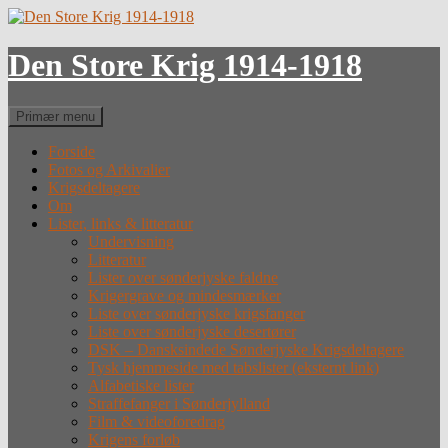
Hop
til
indhold
Den Store Krig 1914-1918
Søg
Primær menu
Forside
Fotos og Arkivalier
Krigsdeltagere
Om
Lister, links & litteratur
Undervisning
Litteratur
Lister over sønderjyske faldne
Krigergrave og mindesmærker
Liste over sønderjyske krigsfanger
Liste over sønderjyske desertører
DSK – Dansksindede Sønderjyske Krigsdeltagere
Tysk hjemmeside med tabslister (eksternt link)
Alfabetiske lister
Straffefanger i Sønderjylland
Film & videoforedrag
Krigens forløb