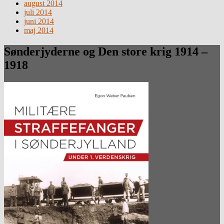
august 2014
juli 2014
juni 2014
maj 2014
Sønderjyderne og Den store krig 1914 –
1918