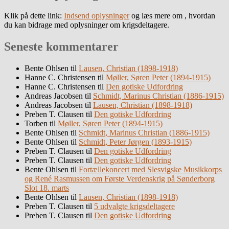
Klik på dette link:
Indsend oplysninger
og læs mere om , hvordan
du kan bidrage med oplysninger om krigsdeltagere.
Seneste kommentarer
Bente Ohlsen
til
Lausen, Christian (1898-1918)
Hanne C. Christensen
til
Møller, Søren Peter (1894-1915)
Hanne C. Christensen
til
Den gotiske Udfordring
Andreas Jacobsen
til
Schmidt, Marinus Christian (1886-1915)
Andreas Jacobsen
til
Lausen, Christian (1898-1918)
Preben T. Clausen
til
Den gotiske Udfordring
Torben
til
Møller, Søren Peter (1894-1915)
Bente Ohlsen
til
Schmidt, Marinus Christian (1886-1915)
Bente Ohlsen
til
Schmidt, Peter Jørgen (1893-1915)
Preben T. Clausen
til
Den gotiske Udfordring
Preben T. Clausen
til
Den gotiske Udfordring
Bente Ohlsen
til
Fortællekoncert med Slesvigske Musikkorps
og René Rasmussen om Første Verdenskrig på Sønderborg
Slot 18. marts
Bente Ohlsen
til
Lausen, Christian (1898-1918)
Preben T. Clausen
til
5 udvalgte krigsdeltagere
Preben T. Clausen
til
Den gotiske Udfordring