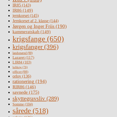
IR85
(143)
IR86
(149)
jernkorset
(145)
Jernkorset af 2. klasse
(144)
Jørgen og Inger Friis
(190)
kammeratskab
(149)
krigsfange
(650)
krigsfanger
(396)
landsmænd
(90)
Lazaret
(117)
LIR84
(103)
luftkrig
(76)
officer
(98)
orlov
(136)
rationering
(194)
RIR86
(146)
savnede
(175)
skyttegravsliv
(289)
Somme
(104)
sårede
(518)