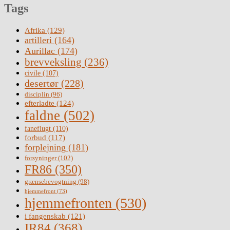
Tags
Afrika
(129)
artilleri
(164)
Aurillac
(174)
brevveksling
(236)
civile
(107)
desertør
(228)
disciplin
(96)
efterladte
(124)
faldne
(502)
faneflugt
(110)
forbud
(117)
forplejning
(181)
forsyninger
(102)
FR86
(350)
grænsebevogtning
(98)
hjemmefront
(73)
hjemmefronten
(530)
i fangenskab
(121)
IR84
(368)