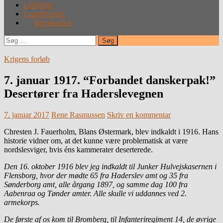
Leksikon
Lokalhistorie
Introduction
Søg
efter:
Krigens forløb
7. januar 1917. “Forbandet danskerpak!”
Desertører fra Haderslevegnen
7. januar 2017
Rene Rasmussen
Skriv en kommentar
Chresten J. Fauerholm, Blans Østermark, blev indkaldt i 1916. Hans
historie vidner om, at det kunne være problematisk at være
nordslesviger, hvis éns kammerater deserterede.
Den 16. oktober 1916 blev jeg indkaldt til Junker Hulvejskasernen i
Flensborg, hvor der mødte 65 fra Haderslev amt og 35 fra
Sønderborg amt, alle årgang 1897, og samme dag 100 fra
Aabenraa og Tønder amter. Alle skulle vi uddannes ved 2.
armekorps.
De første af os kom til Bromberg, til Infanteriregiment 14, de øvrige