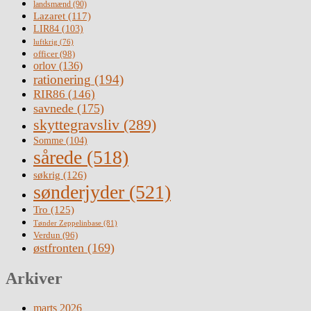
landsmænd
(90)
Lazaret
(117)
LIR84
(103)
luftkrig
(76)
officer
(98)
orlov
(136)
rationering
(194)
RIR86
(146)
savnede
(175)
skyttegravsliv
(289)
Somme
(104)
sårede
(518)
søkrig
(126)
sønderjyder
(521)
Tro
(125)
Tønder Zeppelinbase
(81)
Verdun
(96)
østfronten
(169)
Arkiver
marts 2026