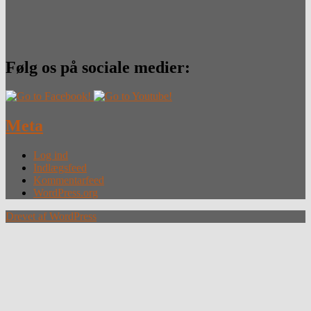
Følg os på sociale medier:
Meta
Log ind
Indlægsfeed
Kommentarfeed
WordPress.org
Drevet af WordPress