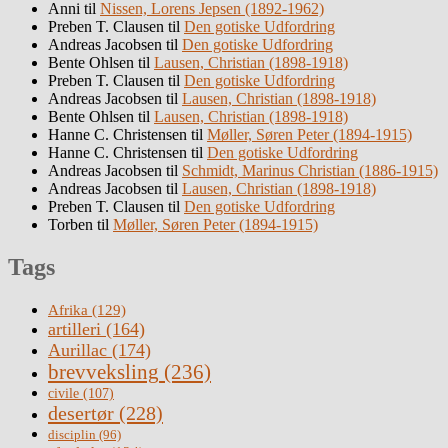
Anni
til
Nissen, Lorens Jepsen (1892-1962)
Preben T. Clausen
til
Den gotiske Udfordring
Andreas Jacobsen
til
Den gotiske Udfordring
Bente Ohlsen
til
Lausen, Christian (1898-1918)
Preben T. Clausen
til
Den gotiske Udfordring
Andreas Jacobsen
til
Lausen, Christian (1898-1918)
Bente Ohlsen
til
Lausen, Christian (1898-1918)
Hanne C. Christensen
til
Møller, Søren Peter (1894-1915)
Hanne C. Christensen
til
Den gotiske Udfordring
Andreas Jacobsen
til
Schmidt, Marinus Christian (1886-1915)
Andreas Jacobsen
til
Lausen, Christian (1898-1918)
Preben T. Clausen
til
Den gotiske Udfordring
Torben
til
Møller, Søren Peter (1894-1915)
Tags
Afrika
(129)
artilleri
(164)
Aurillac
(174)
brevveksling
(236)
civile
(107)
desertør
(228)
disciplin
(96)