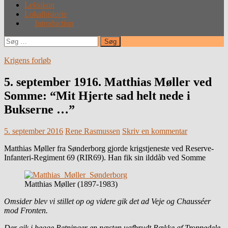
Leksikon
Lokalhistorie
Introduction
Søg
efter:
Krigens forløb
5. september 1916. Matthias Møller ved
Somme: “Mit Hjerte sad helt nede i
Bukserne …”
5. september 2016
Rene Rasmussen
Skriv en kommentar
Matthias Møller fra Sønderborg gjorde krigstjeneste ved Reserve-
Infanteri-Regiment 69 (RIR69). Han fik sin ilddåb ved Somme
Matthias Møller (1897-1983)
Omsider blev vi stillet op og videre gik det ad Veje og Chausséer
mod Fronten.
Der gik i begge Retninger en næsten uafbrudt Række af Troppedele,