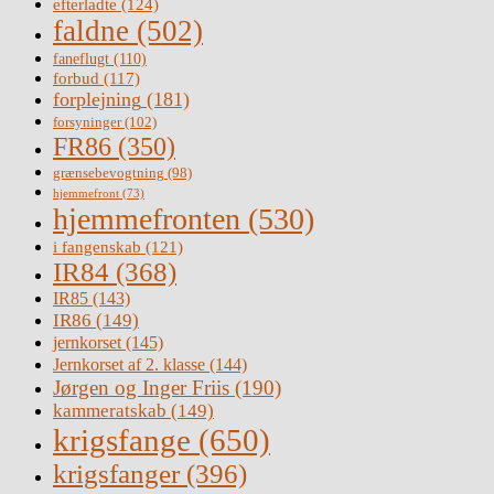
efterladte
(124)
faldne
(502)
faneflugt
(110)
forbud
(117)
forplejning
(181)
forsyninger
(102)
FR86
(350)
grænsebevogtning
(98)
hjemmefront
(73)
hjemmefronten
(530)
i fangenskab
(121)
IR84
(368)
IR85
(143)
IR86
(149)
jernkorset
(145)
Jernkorset af 2. klasse
(144)
Jørgen og Inger Friis
(190)
kammeratskab
(149)
krigsfange
(650)
krigsfanger
(396)