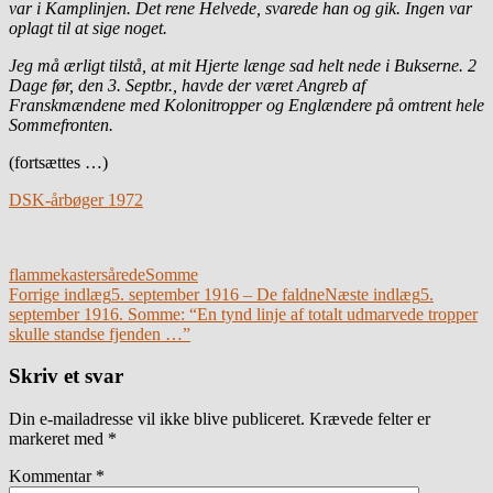
var i Kamplinjen. Det rene Helvede, svarede han og gik. Ingen var
oplagt til at sige noget.
Jeg må ærligt tilstå, at mit Hjerte længe sad helt nede i Bukserne. 2
Dage før, den 3. Septbr., havde der været Angreb af
Franskmændene med Kolonitropper og Englændere på omtrent hele
Sommefronten.
(fortsættes …)
DSK-årbøger 1972
flammekaster
sårede
Somme
Indlægsnavigation
Forrige indlæg
5. september 1916 – De faldne
Næste indlæg
5.
september 1916. Somme: “En tynd linje af totalt udmarvede tropper
skulle standse fjenden …”
Skriv et svar
Din e-mailadresse vil ikke blive publiceret.
Krævede felter er
markeret med
*
Kommentar
*