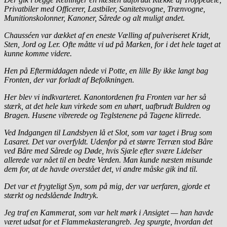
Privatbiler med Officerer, Lastbiler, Sanitetsvogne, Trænvogne,
Munitionskolonner, Kanoner, Sårede og alt muligt andet.
Chausséen var dækket af en eneste Vælling af pulveriseret Kridt,
Sten, Jord og Ler. Ofte måtte vi ud på Marken, for i det hele taget at
kunne komme videre.
Hen på Eftermiddagen nåede vi Potte, en lille By ikke langt bag
Fronten, der var forladt af Befolkningen.
Her blev vi indkvarteret. Kanontordenen fra Fronten var her så
stærk, at det hele kun virkede som en uhørt, uafbrudt Buldren og
Bragen. Husene vibrerede og Teglstenene på Tagene klirrede.
Ved Indgangen til Landsbyen lå et Slot, som var taget i Brug som
Lasaret. Det var overfyldt. Udenfor på et større Terræn stod Båre
ved Båre med Sårede og Døde, hvis Sjæle efter svære Lidelser
allerede var nået til en bedre Verden. Man kunde næsten misunde
dem for, at de havde overstået det, vi andre måske gik ind til.
Det var et frygteligt Syn, som på mig, der var uerfaren, gjorde et
stærkt og nedslående Indtryk.
Jeg traf en Kammerat, som var helt mørk i Ansigtet — han havde
været udsat for et Flammekasterangreb. Jeg spurgte, hvordan det