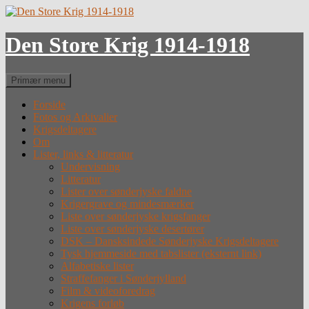
Hop
til
indhold
Den Store Krig 1914-1918
Søg
Primær menu
Forside
Fotos og Arkivalier
Krigsdeltagere
Om
Lister, links & litteratur
Undervisning
Litteratur
Lister over sønderjyske faldne
Krigergrave og mindesmærker
Liste over sønderjyske krigsfanger
Liste over sønderjyske desertører
DSK – Dansksindede Sønderjyske Krigsdeltagere
Tysk hjemmeside med tabslister (eksternt link)
Alfabetiske lister
Straffefanger i Sønderjylland
Film & videoforedrag
Krigens forløb