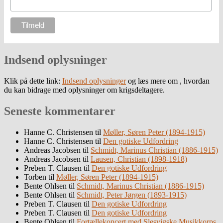
Indsend oplysninger
Klik på dette link:
Indsend oplysninger
og læs mere om , hvordan
du kan bidrage med oplysninger om krigsdeltagere.
Seneste kommentarer
Hanne C. Christensen
til
Møller, Søren Peter (1894-1915)
Hanne C. Christensen
til
Den gotiske Udfordring
Andreas Jacobsen
til
Schmidt, Marinus Christian (1886-1915)
Andreas Jacobsen
til
Lausen, Christian (1898-1918)
Preben T. Clausen
til
Den gotiske Udfordring
Torben
til
Møller, Søren Peter (1894-1915)
Bente Ohlsen
til
Schmidt, Marinus Christian (1886-1915)
Bente Ohlsen
til
Schmidt, Peter Jørgen (1893-1915)
Preben T. Clausen
til
Den gotiske Udfordring
Preben T. Clausen
til
Den gotiske Udfordring
Bente Ohlsen
til
Fortællekoncert med Slesvigske Musikkorps