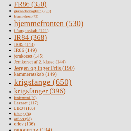
FR86
(350)
grænsebevogtning
(98)
hjemmefront
(73)
hjemmefronten
(530)
i fangenskab
(121)
IR84
(368)
IR85
(143)
IR86
(149)
jernkorset
(145)
Jernkorset af 2. klasse
(144)
Jørgen og Inger Friis
(190)
kammeratskab
(149)
krigsfange
(650)
krigsfanger
(396)
landsmænd
(90)
Lazaret
(117)
LIR84
(103)
luftkrig
(76)
officer
(98)
orlov
(136)
rationering
(194)