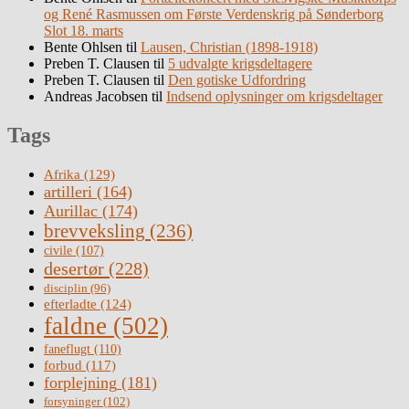
og René Rasmussen om Første Verdenskrig på Sønderborg
Slot 18. marts
Bente Ohlsen
til
Lausen, Christian (1898-1918)
Preben T. Clausen
til
5 udvalgte krigsdeltagere
Preben T. Clausen
til
Den gotiske Udfordring
Andreas Jacobsen
til
Indsend oplysninger om krigsdeltager
Tags
Afrika
(129)
artilleri
(164)
Aurillac
(174)
brevveksling
(236)
civile
(107)
desertør
(228)
disciplin
(96)
efterladte
(124)
faldne
(502)
faneflugt
(110)
forbud
(117)
forplejning
(181)
forsyninger
(102)