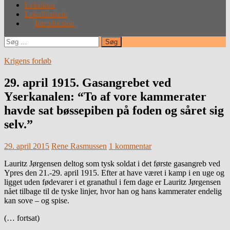
Leksikon
Lokalhistorie
Introduction
Søg
efter:
Krigens forløb
29. april 1915. Gasangrebet ved
Yserkanalen: “To af vore kammerater
havde sat bøssepiben på foden og såret sig
selv.”
29. april 2015
Rene Rasmussen
1 kommentar
Lauritz Jørgensen deltog som tysk soldat i det første gasangreb ved
Ypres den 21.-29. april 1915. Efter at have været i kamp i en uge og
ligget uden fødevarer i et granathul i fem dage er Lauritz Jørgensen
nået tilbage til de tyske linjer, hvor han og hans kammerater endelig
kan sove – og spise.
(… fortsat)