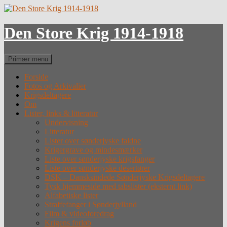
Hop
til
indhold
Den Store Krig 1914-1918
Søg
Primær menu
Forside
Fotos og Arkivalier
Krigsdeltagere
Om
Lister, links & litteratur
Undervisning
Litteratur
Lister over sønderjyske faldne
Krigergrave og mindesmærker
Liste over sønderjyske krigsfanger
Liste over sønderjyske desertører
DSK – Dansksindede Sønderjyske Krigsdeltagere
Tysk hjemmeside med tabslister (eksternt link)
Alfabetiske lister
Straffefanger i Sønderjylland
Film & videoforedrag
Krigens forløb