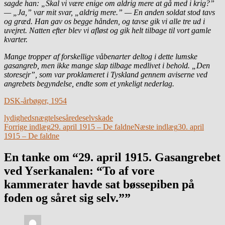
sagde han: „Skal vi være enige om aldrig mere at gå med i krig?”
— „Ja,” var mit svar, „aldrig mere.” — En anden soldat stod tavs
og græd. Han gav os begge hånden, og tavse gik vi alle tre ud i
uvejret. Nat­ten efter blev vi afløst og gik helt tilbage til vort gamle
kvarter.
Mange tropper af forskellige våbenarter deltog i dette lumske
gasangreb, men ikke mange slap tilbage medlivet i behold. „Den
storesejr”, som var proklameret i Tysk­land gennem aviserne ved
angrebets begyndelse, endte som et ynkeligt nederlag.
DSK-årbøger, 1954
lydighedsnægtelse
sårede
selvskade
Indlægsnavigation
Forrige indlæg
29. april 1915 – De faldne
Næste indlæg
30. april
1915 – De faldne
En tanke om “29. april 1915. Gasangrebet
ved Yserkanalen: “To af vore
kammerater havde sat bøssepiben på
foden og såret sig selv.””