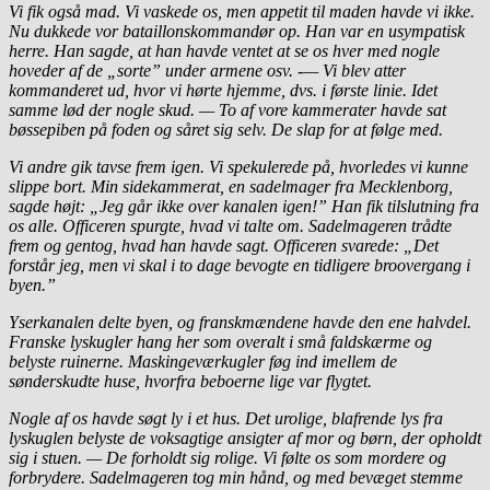
Vi fik også mad. Vi vaskede os, men appetit til maden havde vi ikke.
Nu duk­kede vor bataillonskommandør op. Han var en usympatisk
herre. Han sagde, at han havde ventet at se os hver med nogle
hoveder af de „sorte” under armene osv. -— Vi blev atter
kommanderet ud, hvor vi hørte hjemme, dvs. i første linie. Idet
samme lød der nogle skud. — To af vore kammerater havde sat
bøssepiben på foden og såret sig selv. De slap for at følge med.
Vi andre gik tavse frem igen. Vi spekulerede på, hvorledes vi kunne
slippe bort. Min sidekammerat, en sadelmager fra Mecklenborg,
sagde højt: „Jeg går ikke over kanalen igen!” Han fik tilslutning fra
os alle. Officeren spurgte, hvad vi talte om. Sadelmageren trådte
frem og gentog, hvad han havde sagt. Officeren svarede: „Det
forstår jeg, men vi skal i to dage bevogte en tidligere bro­overgang i
byen.”
Yserkanalen delte byen, og franskmændene havde den ene halvdel.
Franske lyskugler hang her som overalt i små faldskærme og
belyste ruinerne. Maskingeværkugler føg ind imellem de
sønderskudte huse, hvorfra beboerne lige var flygtet.
Nogle af os havde søgt ly i et hus. Det urolige, blafrende lys fra
lyskuglen belyste de voksagtige ansigter af mor og børn, der opholdt
sig i stuen. — De forholdt sig rolige. Vi følte os som mordere og
forbrydere. Sadelmageren tog min hånd, og med bevæget stemme