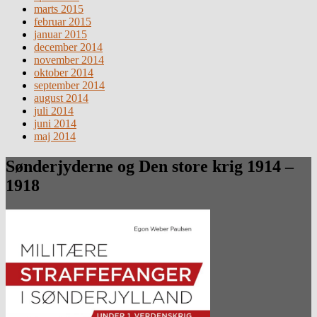
marts 2015
februar 2015
januar 2015
december 2014
november 2014
oktober 2014
september 2014
august 2014
juli 2014
juni 2014
maj 2014
Sønderjyderne og Den store krig 1914 –
1918