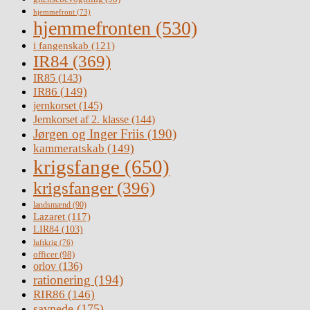
hjemmefront
(73)
hjemmefronten
(530)
i fangenskab
(121)
IR84
(369)
IR85
(143)
IR86
(149)
jernkorset
(145)
Jernkorset af 2. klasse
(144)
Jørgen og Inger Friis
(190)
kammeratskab
(149)
krigsfange
(650)
krigsfanger
(396)
landsmænd
(90)
Lazaret
(117)
LIR84
(103)
luftkrig
(76)
officer
(98)
orlov
(136)
rationering
(194)
RIR86
(146)
savnede
(175)