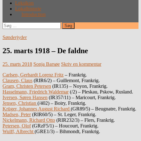
Leksikon
Lokalhistorie
Introduction
Søg
efter:
Sønderjyder
25. marts 1918 – De faldne
25. marts 2018
Sonja Barsøe
Skriv en kommentar
Carlsen, Gerhardt Lorenz Fritz
– Frankrig.
Clausen, Claus
(RIR6/2) – Guillemont, Frankrig.
Gram, Christen Petersen
(IR135) – Noyon, Frankrig.
Hasselmann, Friedrich Waldemar
(/2) – Pleskau, Pskow, Rusland.
Iversen, Søren Hansen
(IR357/11) – Maricourt, Frankrig.
Jensen, Christian
(/402) – Boiry, Frankrig.
Krüger, Johannes August Richard
(GR89/5) – Beugnatre, Frankrig.
Madsen, Peter
(RIR60/5) – St. Leger, Frankrig.
Nickelmann, Richard Otto
(RIR232/3) – Flers, Frankrig.
Petersen, Olof
(GRzF5/1) – Houcourt, Frankrig.
Wulff, Albrecht
(GRE1/3) – Bihmondt, Frankrig.