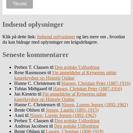
Indsend oplysninger
Klik på dette link:
Indsend oplysninger
og læs mere om , hvordan
du kan bidrage med oplysninger om krigsdeltagere.
Seneste kommentarer
Preben T. Clausen
til
Den gotiske Udfordring
Rene Rasmussen
til
Fin anmeldelse af Kejserens sidste
kaperkrydser op Historie Online
Hanne C. Christensen
til
Hansen, Christian Peter (1887-1916)
Tobias Midtgaard
til
Hansen, Christian Peter (1887-1916)
Jan Kirstein
til
Fin anmeldelse af Kejserens sidste
kaperkrydser op Historie Online
Hanne C. Christensen
til
Nissen, Lorens Jepsen (1892-1962)
Bente Ohlsen
til
Jensen, Lauritz (1891-1915)
Anni
til
Nissen, Lorens Jepsen (1892-1962)
Preben T. Clausen
til
Den gotiske Udfordring
Andreas Jacobsen
til
Den gotiske Udfordring
Bente Ohlsen
til
Lausen, Christian (1898-1918)