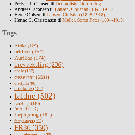
Preben T. Clausen
til
Den gotiske Udfordring
Andreas Jacobsen
til
Lausen, Christian (1898-1918)
Bente Ohlsen
til
Lausen, Christian (1898-1918)
Hanne C. Christensen
til
Møller, Søren Peter (1894-1915)
Tags
Afrika
(129)
artilleri
(164)
Aurillac
(174)
brevveksling
(236)
civile
(107)
desertør
(228)
disciplin
(96)
efterladte
(124)
faldne
(502)
faneflugt
(110)
forbud
(117)
forplejning
(181)
forsyninger
(102)
FR86
(350)
grænsebevogtning
(98)