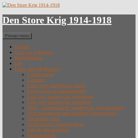
Hop
til
indhold
Den Store Krig 1914-1918
Søg
Primær menu
Forside
Fotos og Arkivalier
Krigsdeltagere
Om
Lister, links & litteratur
Undervisning
Litteratur
Lister over sønderjyske faldne
Krigergrave og mindesmærker
Liste over sønderjyske krigsfanger
Liste over sønderjyske desertører
DSK – Dansksindede Sønderjyske Krigsdeltagere
Tysk hjemmeside med tabslister (eksternt link)
Alfabetiske lister
Straffefanger i Sønderjylland
Film & videoforedrag
Krigens forløb