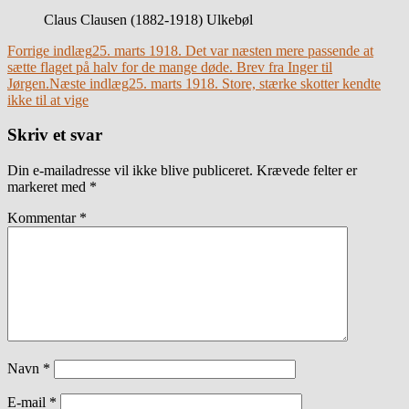
Claus Clausen (1882-1918) Ulkebøl
Indlægsnavigation
Forrige indlæg
25. marts 1918. Det var næsten mere passende at
sætte flaget på halv for de mange døde. Brev fra Inger til
Jørgen.
Næste indlæg
25. marts 1918. Store, stærke skotter kendte
ikke til at vige
Skriv et svar
Din e-mailadresse vil ikke blive publiceret.
Krævede felter er
markeret med
*
Kommentar
*
Navn
*
E-mail
*