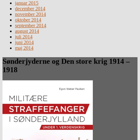
januar 2015
december 2014
november 2014
oktober 2014
september 2014
august 2014
juli 2014
juni 2014
maj 2014
Sønderjyderne og Den store krig 1914 –
1918