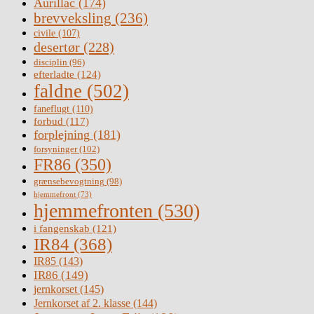
Aurillac
(174)
brevveksling
(236)
civile
(107)
desertør
(228)
disciplin
(96)
efterladte
(124)
faldne
(502)
faneflugt
(110)
forbud
(117)
forplejning
(181)
forsyninger
(102)
FR86
(350)
grænsebevogtning
(98)
hjemmefront
(73)
hjemmefronten
(530)
i fangenskab
(121)
IR84
(368)
IR85
(143)
IR86
(149)
jernkorset
(145)
Jernkorset af 2. klasse
(144)