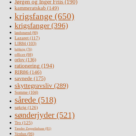
Jørgen og Inger Friis
(190)
kammeratskab
(149)
krigsfange
(650)
krigsfanger
(396)
landsmænd
(90)
Lazaret
(117)
LIR84
(103)
luftkrig
(76)
officer
(98)
orlov
(136)
rationering
(194)
RIR86
(146)
savnede
(175)
skyttegravsliv
(289)
Somme
(104)
sårede
(518)
søkrig
(126)
sønderjyder
(521)
Tro
(125)
Tønder Zeppelinbase
(81)
Verdun
(96)