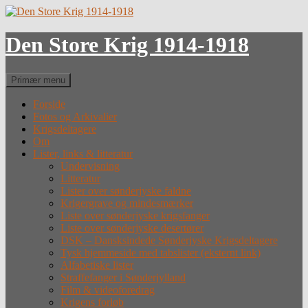
Hop
til
indhold
Den Store Krig 1914-1918
Søg
Primær menu
Forside
Fotos og Arkivalier
Krigsdeltagere
Om
Lister, links & litteratur
Undervisning
Litteratur
Lister over sønderjyske faldne
Krigergrave og mindesmærker
Liste over sønderjyske krigsfanger
Liste over sønderjyske desertører
DSK – Dansksindede Sønderjyske Krigsdeltagere
Tysk hjemmeside med tabslister (eksternt link)
Alfabetiske lister
Straffefanger i Sønderjylland
Film & videoforedrag
Krigens forløb