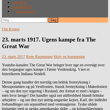
Leksikon
Lokalhistorie
Introduction
Søg
efter:
Om Krigen
23. marts 1917. Ugens kampe fra The
Great War
23. marts 2017
Rene Rasmussen
Skriv en kommentar
Youtube-kanalen The Great War bringer hver uge en oversigt over
den forgangne uges kampe i Første Verdenskrig. Vært er
historikeren Indiana Neidell.
Denne gang handler det navnlig om britisk fremrykning i
Mesopotamien og på Vestfronten, fransk fremrykning i Makedonien
– og om den nye regering i Rusland, der fortsat er med i krigen –
men hvor længe? Det handler også om utilfredshed blandt britiske
arbejdere – og om den nye østrig-ungarske kejser, Karl, der indleder
forhandlinger om separatfred med vestmagterne. Tyske ubåde
fortsætter med at sænke amerikanske skibe – og krigserklæringen