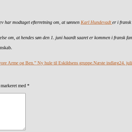
v har modtaget efterretning om, at sønnen
Karl Hundevadt
er i fran
se om, at hendes søn den 1. juni haardt saaret er kommen i fransk fa
nskab.
vore Arme og Ben.” Ny hule til Eskildsens gruppe.
Næste indlæg
24. ju
r markeret med
*