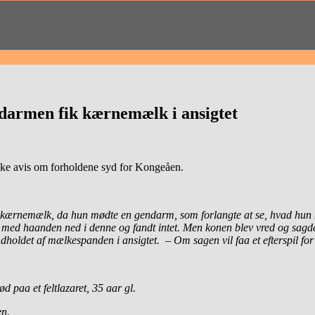
endarmen fik kærnemælk i ansigtet
nske avis om forholdene syd for Kongeåen.
 kærnemælk, da hun mødte en gendarm, som forlangte at se, hvad hun 
med haanden ned i denne og fandt intet. Men konen blev vred og sagde
oldet af mælkespanden i ansigtet. – Om sagen vil faa et efterspil for 
 paa et feltlazaret, 35 aar gl.
en.