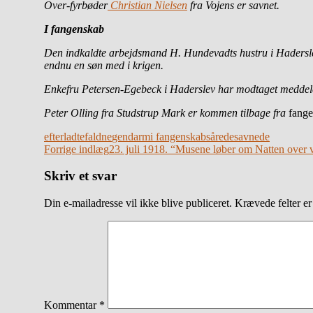
Over-fyrbøder
Christian Nielsen
fra Vojens er savnet.
I fangenskab
Den indkaldte arbejdsmand H. Hundevadts hustru i Hadersle
endnu en søn med i krigen.
Enkefru Petersen-Egebeck i Haderslev har modtaget meddelel
Peter Olling fra Studstrup Mark er kommen tilbage fra
fange
efterladte
faldne
gendarm
i fangenskab
sårede
savnede
Indlægsnavigation
Forrige indlæg
23. juli 1918. “Musene løber om Natten over 
Skriv et svar
Din e-mailadresse vil ikke blive publiceret.
Krævede felter e
Kommentar
*