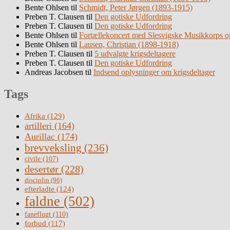
Bente Ohlsen
til
Schmidt, Peter Jørgen (1893-1915)
Preben T. Clausen
til
Den gotiske Udfordring
Preben T. Clausen
til
Den gotiske Udfordring
Bente Ohlsen
til
Fortællekoncert med Slesvigske Musikkorps o
Bente Ohlsen
til
Lausen, Christian (1898-1918)
Preben T. Clausen
til
5 udvalgte krigsdeltagere
Preben T. Clausen
til
Den gotiske Udfordring
Andreas Jacobsen
til
Indsend oplysninger om krigsdeltager
Tags
Afrika
(129)
artilleri
(164)
Aurillac
(174)
brevveksling
(236)
civile
(107)
desertør
(228)
disciplin
(96)
efterladte
(124)
faldne
(502)
faneflugt
(110)
forbud
(117)