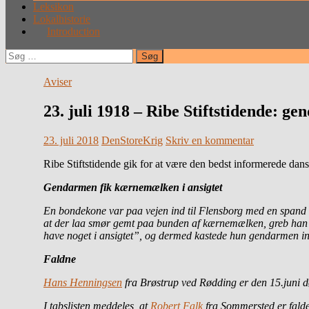
Leksikon
Lokalhistorie
Introduction
Søg
efter:
Aviser
23. juli 1918 – Ribe Stiftstidende: g
23. juli 2018
DenStoreKrig
Skriv en kommentar
Ribe Stiftstidende gik for at være den bedst informerede da
Gendarmen fik kærnemælken i ansigtet
En bondekone var paa vejen ind til Flensborg med en spand
at der laa smør gemt paa bunden af kærnemælken, greb han 
have noget i ansigtet”, og dermed kastede hun gendarmen indh
Faldne
Hans Henningsen
fra Brøstrup ved Rødding er den 15.juni død
I tabslisten meddeles, at
Robert Falk
fra Sommersted er fald