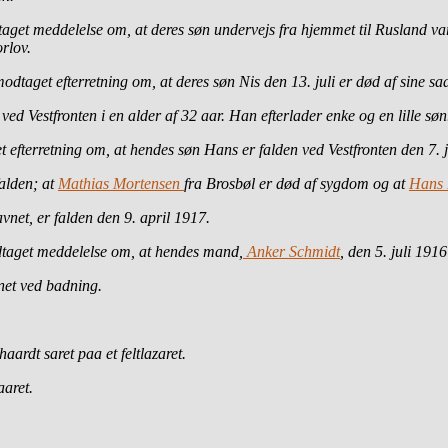
aget meddelelse om, at deres søn undervejs fra hjemmet til Rusland va
rlov.
dtaget efterretning om, at deres søn Nis den 13. juli er død af sine saa
ved Vestfronten i en alder af 32 aar. Han efterlader enke og en lille søn
fterretning om, at hendes søn Hans er falden ved Vestfronten den 7. ju
falden; at
Mathias Mortensen
fra Brosbøl er død af sygdom og at
Hans
vnet, er falden den 9. april 1917.
dtaget meddelelse om, at hendes mand,
Anker Schmidt
, den 5. juli 1916
net ved badning.
rdt saret paa et feltlazaret.
aaret.