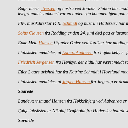
Bagermester
Iversen
og hustru ved Jordkær Station har modt
telegrammets ankomst var en anden søn kommen hjem paa o
Fhv. musikdirektør P. R.
Schmidt
og hustru i Haderslev har mo
Sofus Clausen
fra Rødding er den 24. juni død paa et lazaret 
Enke Meta
Hansen
i Sønder Onlev ved Jordkær har modtaget e
I tabslisten meddeles, at
Lorenz Andresen
fra Løjtkirkeby er 
Friedrich Jørgensen
fra Hønkys, der hidtil har været meldt sa
Efter 2 aars uvished har fru Katrine Schmidt i Hovslund mo
I tabslisten meddeles, at
Jørgen Hansen
fra Jægerup er druk
Saarede
Landeværnsmand Hansen fra Høkkelbjerg ved Aabenraa er haa
Ifølge tabslisten er Nikolaj Grøftholdt fra Haderslev haardt s
Savnede