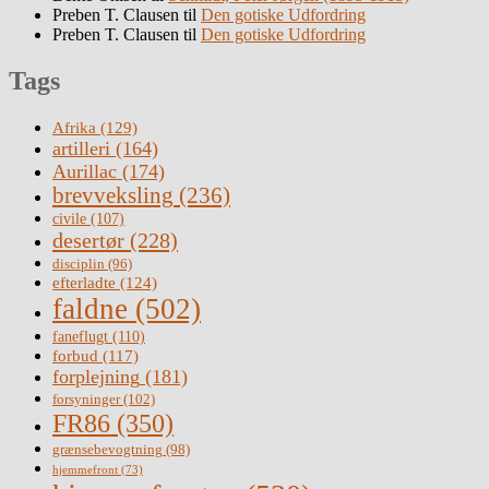
Preben T. Clausen
til
Den gotiske Udfordring
Preben T. Clausen
til
Den gotiske Udfordring
Tags
Afrika
(129)
artilleri
(164)
Aurillac
(174)
brevveksling
(236)
civile
(107)
desertør
(228)
disciplin
(96)
efterladte
(124)
faldne
(502)
faneflugt
(110)
forbud
(117)
forplejning
(181)
forsyninger
(102)
FR86
(350)
grænsebevogtning
(98)
hjemmefront
(73)