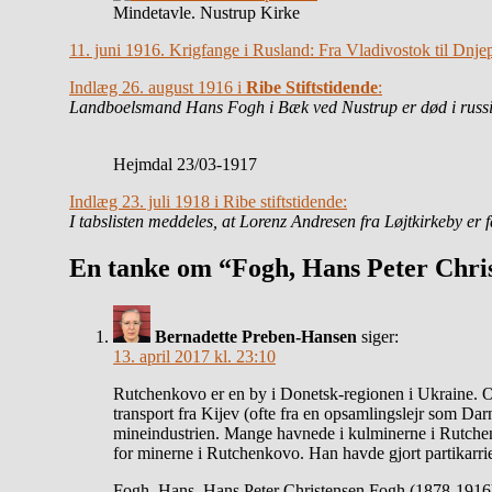
Mindetavle. Nustrup Kirke
11. juni 1916. Krigfange i Rusland: Fra Vladivostok til Dnje
Indlæg 26. august 1916 i
Ribe Stiftstidende
:
Landboelsmand Hans Fogh i Bæk ved Nustrup er død i russis
Hejmdal 23/03-1917
Indlæg 23. juli 1918 i Ribe stiftstidende:
I tabslisten meddeles, at Lorenz Andresen fra Løjtkirkeby er
En tanke om “Fogh, Hans Peter Chris
Bernadette Preben-Hansen
siger:
13. april 2017 kl. 23:10
Rutchenkovo er en by i Donetsk-regionen i Ukraine. Om
transport fra Kijev (ofte fra en opsamlingslejr som Darni
mineindustrien. Mange havnede i kulminerne i Rutchen
for minerne i Rutchenkovo. Han havde gjort partikarri
Fogh, Hans. Hans Peter Christensen Fogh (1878-1916),