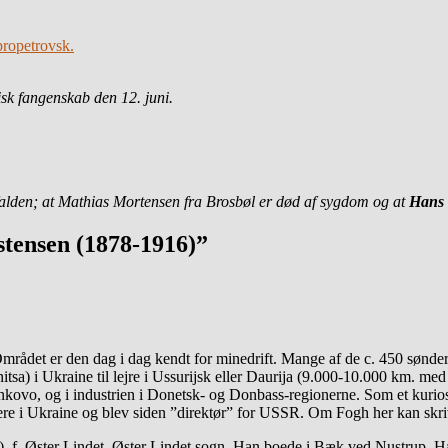
propetrovsk.
k fangenskab den 12. juni.
 falden; at Mathias Mortensen fra Brosbøl er død af sygdom og at
Hans 
tensen (1878-1916)”
rådet er den dag i dag kendt for minedrift. Mange af de c. 450 sønderj
tsa) i Ukraine til lejre i Ussurijsk eller Daurija (9.000-10.000 km. med k
kovo, og i industrien i Donetsk- og Donbass-regionerne. Som et kurios
ere i Ukraine og blev siden ”direktør” for USSR. Om Fogh her kan skri
 f. Øster Lindet, Øster Lindet sogn. Han boede i Bæk ved Nustrup. Ha