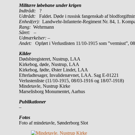
Militære løbebane under krigen
Indtrådt:
?
Udtrådt:
Faldet. Døde i russisk fangenskab af blodforgiftni
Enhed(er):
Landwehr-Infanterie-Regiment Nr. 84, 1. Komp
Rang:
Wehrmann
Såret:
–
Udmærkelser: –
Andet:
Opført i Verlustlisten 11/10-1915 som ”vermisst”, 0
Kilder
Dødsbiregisteret, Nustrup, LAA
Kirkebog, døde, Nustrup, LAA
Kirkebog, fødte, Øster Lindet, LAA
Efterladtesager, Invalidenævnet, LAA. Sag E-01221
Verlustenliste (11/10-1915, 08/03-1916 og 18/07-1918)
Mindetavle, Nustrup Kirke
Marselisborg Monumentet, Aarhus
Publikationer
–
Fotos
Foto af mindetavle, Sønderborg Slot