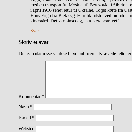
med en transport fra Moskva til Berezovka i Sibirien, 
i april 1916 sendt retur til Ukraine. Toget kørte fra U
Hans Fogh fra Bæk syg. Han fik udslet ved munden, me
kirkegård. Det var pinsedag, han blev begravet”.
Svar
Skriv et svar
Din e-mailadresse vil ikke blive publiceret.
Krævede felter e
Kommentar
*
Navn
*
E-mail
*
Websted