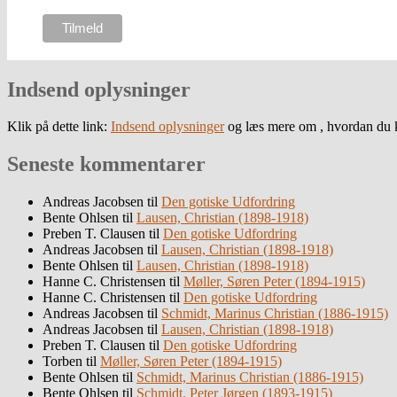
Indsend oplysninger
Klik på dette link:
Indsend oplysninger
og læs mere om , hvordan du k
Seneste kommentarer
Andreas Jacobsen
til
Den gotiske Udfordring
Bente Ohlsen
til
Lausen, Christian (1898-1918)
Preben T. Clausen
til
Den gotiske Udfordring
Andreas Jacobsen
til
Lausen, Christian (1898-1918)
Bente Ohlsen
til
Lausen, Christian (1898-1918)
Hanne C. Christensen
til
Møller, Søren Peter (1894-1915)
Hanne C. Christensen
til
Den gotiske Udfordring
Andreas Jacobsen
til
Schmidt, Marinus Christian (1886-1915)
Andreas Jacobsen
til
Lausen, Christian (1898-1918)
Preben T. Clausen
til
Den gotiske Udfordring
Torben
til
Møller, Søren Peter (1894-1915)
Bente Ohlsen
til
Schmidt, Marinus Christian (1886-1915)
Bente Ohlsen
til
Schmidt, Peter Jørgen (1893-1915)