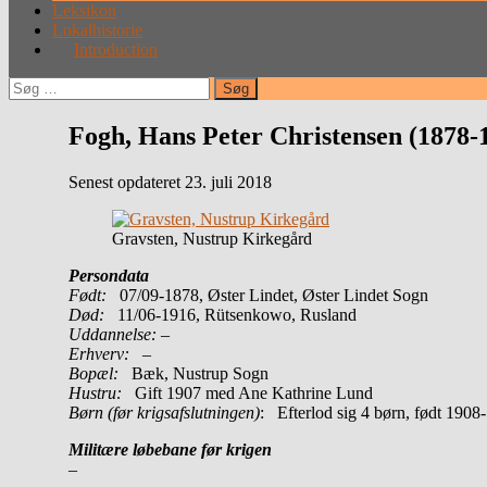
Leksikon
Lokalhistorie
Introduction
Søg
efter:
Fogh, Hans Peter Christensen (1878-
Senest opdateret 23. juli 2018
Gravsten, Nustrup Kirkegård
Persondata
Født:
07/09-1878, Øster Lindet, Øster Lindet Sogn
Død:
11/06-1916, Rütsenkowo, Rusland
Uddannelse:
–
Erhverv:
–
Bopæl:
Bæk, Nustrup Sogn
Hustru:
Gift 1907 med Ane Kathrine Lund
Børn (før krigsafslutningen)
: Efterlod sig 4 børn, født 1908
Militære løbebane før krigen
–