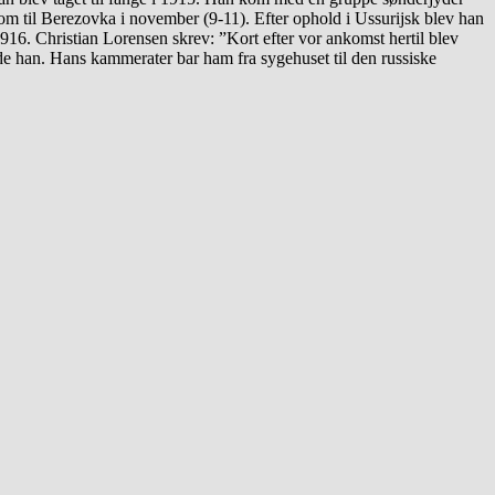
kom til Berezovka i november (9-11). Efter ophold i Ussurijsk blev han
1916. Christian Lorensen skrev: ”Kort efter vor ankomst hertil blev
e han. Hans kammerater bar ham fra sygehuset til den russiske