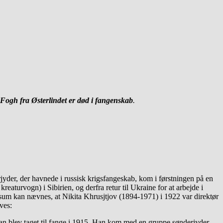
Fogh fra Østerlindet er død i fangenskab
.
yder, der havnede i russisk krigsfangeskab, kom i førstningen på en
reaturvogn) i Sibirien, og derfra retur til Ukraine for at arbejde i
um kan nævnes, at Nikita Khrusjtjov (1894-1971) i 1922 var direktør
ves:
n blev taget til fange i 1915. Han kom med en gruppe sønderjyder