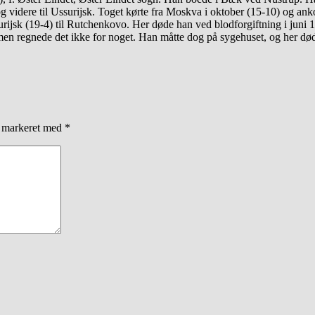
og videre til Ussurijsk. Toget kørte fra Moskva i oktober (15-10) og an
ssurijsk (19-4) til Rutchenkovo. Her døde han ved blodforgiftning i juni 
n regnede det ikke for noget. Han måtte dog på sygehuset, og her død
r markeret med
*