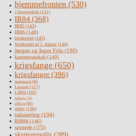
hjemmefronten
(530)
i fangenskab
(121)
IR84
(368)
IR85
(143)
IR86
(149)
jernkorset
(145)
Jernkorset af 2. klasse
(144)
Jørgen og Inger Friis
(190)
kammeratskab
(149)
krigsfange
(650)
krigsfanger
(396)
landsmænd
(90)
Lazaret
(117)
LIR84
(103)
luftkrig
(76)
officer
(98)
orlov
(136)
rationering
(194)
RIR86
(146)
savnede
(175)
skyttegravsliv
(289)