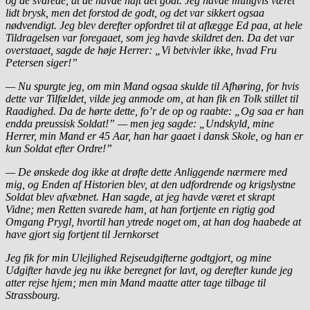
og de svarede, at de havde haft det godt. Jeg havde muligvis været
lidt brysk, men det forstod de godt, og det var sikkert ogsaa
nødvendigt. Jeg blev derefter opfordret til at aflægge Ed paa, at hele
Tildragelsen var foregaaet, som jeg havde skildret den. Da det var
overstaaet, sagde de høje Herrer: „Vi betvivler ikke, hvad Fru
Petersen siger!”
— Nu spurgte jeg, om min Mand ogsaa skulde til Afhøring, for hvis
dette var Tilfældet, vilde jeg anmode om, at han fik en Tolk stillet til
Raadighed. Da de hørte dette, fo’r de op og raabte: „Og saa er han
endda preussisk Soldat!” — men jeg sagde: „Undskyld, mine
Herrer, min Mand er 45 Aar, han har gaaet i dansk Skole, og han er
kun Soldat efter Ordre!”
— De ønskede dog ikke at drøfte dette Anliggende nærmere med
mig, og Enden af Historien blev, at den udfordrende og krigslystne
Soldat blev afvæbnet. Han sagde, at jeg havde været et skrapt
Vidne; men Retten svarede ham, at han fortjente en rigtig god
Omgang Prygl, hvortil han ytrede noget om, at han dog haabede at
have gjort sig fortjent til Jernkorset
Jeg fik for min Ulejlighed Rejseudgifterne godtgjort, og mine
Udgifter havde jeg nu ikke beregnet for lavt, og derefter kunde jeg
atter rejse hjem; men min Mand maatte atter tage tilbage til
Strassbourg.