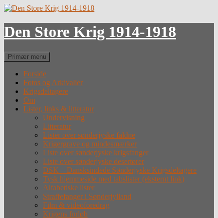
Hop
til
indhold
Den Store Krig 1914-1918
Søg
Primær menu
Forside
Fotos og Arkivalier
Krigsdeltagere
Om
Lister, links & litteratur
Undervisning
Litteratur
Lister over sønderjyske faldne
Krigergrave og mindesmærker
Liste over sønderjyske krigsfanger
Liste over sønderjyske desertører
DSK – Dansksindede Sønderjyske Krigsdeltagere
Tysk hjemmeside med tabslister (eksternt link)
Alfabetiske lister
Straffefanger i Sønderjylland
Film & videoforedrag
Krigens forløb