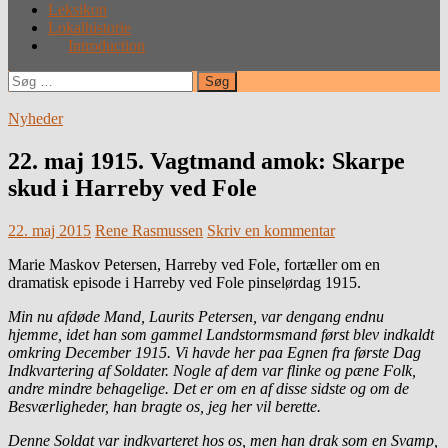
Leksikon
Lokalhistorie
Introduction
Søg
efter:
Nyheder
22. maj 1915. Vagtmand amok: Skarpe
skud i Harreby ved Fole
22. maj 2015
Rene Rasmussen
Skriv en kommentar
Marie Maskov Petersen, Harreby ved Fole, fortæller om en
dramatisk episode i Harreby ved Fole pinselørdag 1915.
Min nu afdøde Mand, Laurits Petersen, var dengang endnu
hjemme, idet han som gammel Landstormsmand først blev indkaldt
omkring December 1915. Vi havde her paa Egnen fra første Dag
Indkvartering af Soldater. Nogle af dem var flinke og pæne Folk,
andre mindre behagelige. Det er om en af disse sidste og om de
Besværligheder, han bragte os, jeg her vil berette.
Denne Soldat var indkvarteret hos os, men han drak som en Svamp,