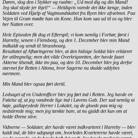
Døren, slog den i Stykker og raabte: „Ud med dig og din Mand!
Jeg skal skyde jer ihjel!“ — Heldigvis varede det ikke længe, inden
Soldaten ved Hjælp af Vagtmandskabet fra Byen blev afvæbnet. Paa
Vejen til Gram mødte han sin Kone. Hun kom saa ud til os og blev
her Natten over.
Hele Episoden fik dog et Efterspil; vi kom nemlig i Forhør, først i
Harreby, senere i Flensborg, og den 1. December blev min Mand
indkaldt og sendt til Strassbourg.
Resultatet af Afhøringerne blev, at den hidsige Soldat blev erklæret
for utilregnelig; men det vilde Overkrigsretten, der havde faaet
Akterne tilsendt, ikke tro paa, og den 10. December blev jeg derfor
stævnet for Retten i Altona, hvor Sagerne nu skulde uddybes
nærmere.
Min Mand blev ogsaa ført dertil.
Ledsaget af en Underofficer blev jeg ført ind i Retten. Jeg havde en
Følelse af, at jeg vandrede lige ind i Løvens Gab. Der sad nemlig ni
høje, gallaprydede Herrer i Lokalet, og de gloede paa mig og
nedstirrede mig; men jeg tænkte bare, at nu gjaldt det kun om at
holde Ørene stive.
Vidnerne — Soldater, der havde været indkvarteret i Harreby — blev
kaldt ind, de blev udspurgt om, hvorledes Kvartererne havde været,