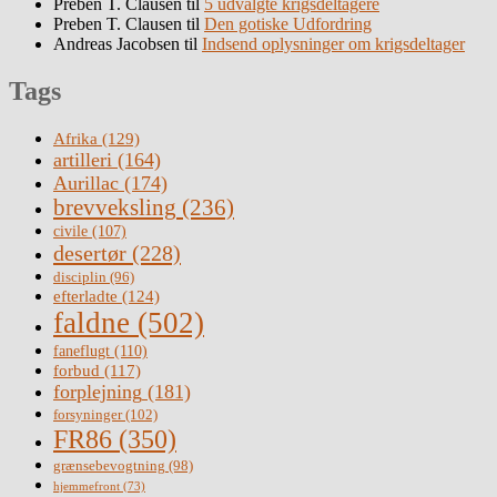
Preben T. Clausen
til
5 udvalgte krigsdeltagere
Preben T. Clausen
til
Den gotiske Udfordring
Andreas Jacobsen
til
Indsend oplysninger om krigsdeltager
Tags
Afrika
(129)
artilleri
(164)
Aurillac
(174)
brevveksling
(236)
civile
(107)
desertør
(228)
disciplin
(96)
efterladte
(124)
faldne
(502)
faneflugt
(110)
forbud
(117)
forplejning
(181)
forsyninger
(102)
FR86
(350)
grænsebevogtning
(98)
hjemmefront
(73)