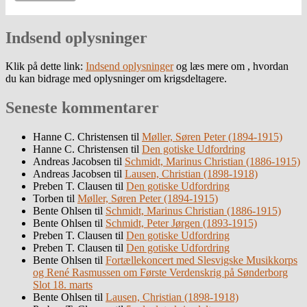
Indsend oplysninger
Klik på dette link:
Indsend oplysninger
og læs mere om , hvordan
du kan bidrage med oplysninger om krigsdeltagere.
Seneste kommentarer
Hanne C. Christensen
til
Møller, Søren Peter (1894-1915)
Hanne C. Christensen
til
Den gotiske Udfordring
Andreas Jacobsen
til
Schmidt, Marinus Christian (1886-1915)
Andreas Jacobsen
til
Lausen, Christian (1898-1918)
Preben T. Clausen
til
Den gotiske Udfordring
Torben
til
Møller, Søren Peter (1894-1915)
Bente Ohlsen
til
Schmidt, Marinus Christian (1886-1915)
Bente Ohlsen
til
Schmidt, Peter Jørgen (1893-1915)
Preben T. Clausen
til
Den gotiske Udfordring
Preben T. Clausen
til
Den gotiske Udfordring
Bente Ohlsen
til
Fortællekoncert med Slesvigske Musikkorps
og René Rasmussen om Første Verdenskrig på Sønderborg
Slot 18. marts
Bente Ohlsen
til
Lausen, Christian (1898-1918)