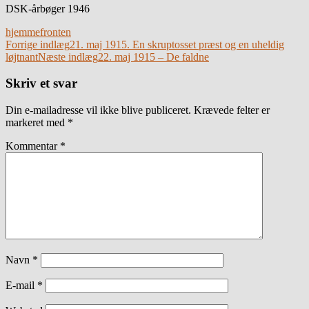
DSK-årbøger 1946
hjemmefronten
Indlægsnavigation
Forrige indlæg
21. maj 1915. En skruptosset præst og en uheldig
løjtnant
Næste indlæg
22. maj 1915 – De faldne
Skriv et svar
Din e-mailadresse vil ikke blive publiceret.
Krævede felter er
markeret med
*
Kommentar
*
Navn
*
E-mail
*