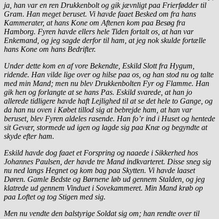
ja, han var en ren Drukkenbolt og gik jævnligt paa Frierfødder til
Gram. Han meget beruset. Vi havde faaet Besked om fra hans
Kammerater, at hans Kone om Aftenen kom paa Besøg fra
Hamborg. Fyren havde ellers hele Tiden fortalt os, at han var
Enkemand, og jeg sagde derfor til ham, at jeg nok skulde fortælle
hans Kone om hans Bedrifter.
Under dette kom en af vore Bekendte, Eskild Slott fra Hygum,
ridende. Han vilde lige over og hilse paa os, og han stod nu og talte
med min Mand; men nu blev Drukkenbolten Fyr og Flamme. Han
gik hen og forlangte at se hans Pas. Eskild svarede, at han jo
allerede tidligere havde haft Lejlighed til at se det hele to Gange, og
da han nu oven i Købet tillod sig at bebrejde ham, at han var
beruset, blev Fyren aldeles rasende. Han fo’r ind i Huset og hentede
sit Gevær, stormede ud igen og lagde sig paa Knæ og begyndte at
skyde efter ham.
Eskild havde dog faaet et Forspring og naaede i Sikkerhed hos
Johannes Paulsen, der havde tre Mand indkvarteret. Disse sneg sig
nu ned langs Hegnet og kom bag paa Skytten. Vi havde laaset
Døren. Gamle Bedste og Børnene løb ud gennem Stalden, og jeg
klatrede ud gennem Vinduet i Sovekammeret. Min Mand krøb op
paa Loftet og tog Stigen med sig.
Men nu vendte den balstyrige Soldat sig om; han rendte over til