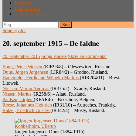
Leksikon
Lokalhistorie
Introduction
Søg
efter:
Sønderjyder
20. september 1915 – De faldne
20. september 2015
Sonja Barsøe
Skriv en kommentar
Bang, Peter Petersen
(RIR93/8) – Oleszewicze, Rusland.
Duus, Jørgen Jørgensen
(LIR84/2) – Grodno, Rusland.
Hadenfeldt, Ferdinand Wilhelm Markus
(RIR204/11) – Brest-
Litowsk.
Nielsen, Martin Andreas
(IR375/2) – Szanly, Rusland.
Nissen, Marius
(IR258/6) – Altau, Rusland.
Paulsen, Jørgen
(RFAR46 – Bixschote, Belgien.
Reese, Johannes Heinrich
(IR31/10) – Autreches, Frankrig.
Rätzel, Friedrich Gustav
(IR342/4) – Mosty, Rusland.
Jørgen Jørgensen Duus (1884-1915)