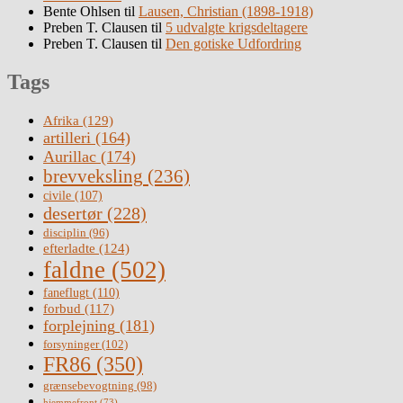
Bente Ohlsen
til
Lausen, Christian (1898-1918)
Preben T. Clausen
til
5 udvalgte krigsdeltagere
Preben T. Clausen
til
Den gotiske Udfordring
Tags
Afrika
(129)
artilleri
(164)
Aurillac
(174)
brevveksling
(236)
civile
(107)
desertør
(228)
disciplin
(96)
efterladte
(124)
faldne
(502)
faneflugt
(110)
forbud
(117)
forplejning
(181)
forsyninger
(102)
FR86
(350)
grænsebevogtning
(98)
hjemmefront
(73)