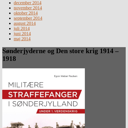
december 2014
november 2014
oktober 2014
september 2014
august 2014
juli 2014
juni 2014
maj 2014
Sønderjyderne og Den store krig 1914 –
1918