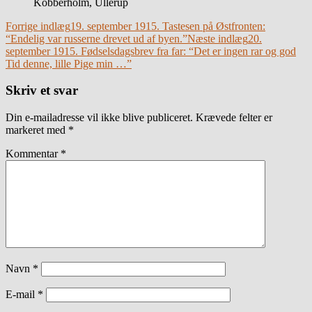
Kobberholm, Ullerup
Indlægsnavigation
Forrige indlæg
19. september 1915. Tastesen på Østfronten:
“Endelig var russerne drevet ud af byen.”
Næste indlæg
20.
september 1915. Fødselsdagsbrev fra far: “Det er ingen rar og god
Tid denne, lille Pige min …”
Skriv et svar
Din e-mailadresse vil ikke blive publiceret.
Krævede felter er
markeret med
*
Kommentar
*
Navn
*
E-mail
*