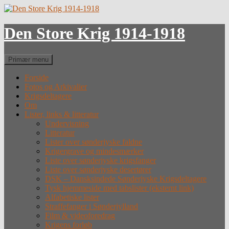
Hop
til
indhold
Den Store Krig 1914-1918
Søg
Primær menu
Forside
Fotos og Arkivalier
Krigsdeltagere
Om
Lister, links & litteratur
Undervisning
Litteratur
Lister over sønderjyske faldne
Krigergrave og mindesmærker
Liste over sønderjyske krigsfanger
Liste over sønderjyske desertører
DSK – Dansksindede Sønderjyske Krigsdeltagere
Tysk hjemmeside med tabslister (eksternt link)
Alfabetiske lister
Straffefanger i Sønderjylland
Film & videoforedrag
Krigens forløb