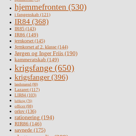
hjemmefronten
(530)
i fangenskab
(121)
IR84
(368)
IR85
(143)
IR86
(149)
jernkorset
(145)
Jernkorset af 2. klasse
(144)
Jørgen og Inger Friis
(190)
kammeratskab
(149)
krigsfange
(650)
krigsfanger
(396)
landsmænd
(90)
Lazaret
(117)
LIR84
(103)
luftkrig
(76)
officer
(98)
orlov
(136)
rationering
(194)
RIR86
(146)
savnede
(175)