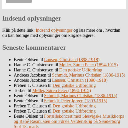
Indsend oplysninger
Klik på dette link:
Indsend oplysninger
og læs mere om , hvordan
du kan bidrage med oplysninger om krigsdeltagere.
Seneste kommentarer
Bente Ohlsen
til
Lausen, Christian (1898-1918)
Hanne C. Christensen
til
Møller, Søren Peter (1894-1915)
Hanne C. Christensen
til
Den gotiske Udfordring
Andreas Jacobsen
til
Schmidt, Marinus Christian (1886-1915)
Andreas Jacobsen
til
Lausen, Christian (1898-1918)
Preben T. Clausen
til
Den gotiske Udfordring
Torben
til
Møller, Søren Peter (1894-1915)
Bente Ohlsen
til
Schmidt, Marinus Christian (1886-1915)
Bente Ohlsen
til
Schmidt, Peter Jørgen (1893-1915)
Preben T. Clausen
til
Den gotiske Udfordring
Preben T. Clausen
til
Den gotiske Udfordring
Bente Ohlsen
til
Fortællekoncert med Slesvigske Musikkorps
og René Rasmussen om Første Verdenskrig på Sønderborg
Slot 18. marts