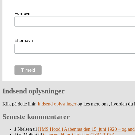
Fornavn
Efternavn
Indsend oplysninger
Klik på dette link:
Indsend oplysninger
og læs mere om , hvordan du k
Seneste kommentarer
J Nielsen
til
HMS Hood i Aabenraa den 15. juni 1920 – og andre
Dan Obling
til
Clausen, Hans Christian (1894-1916)