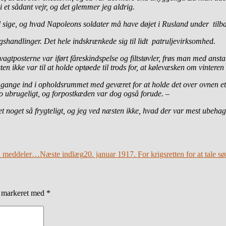
et sådant vejr, og det glemmer jeg aldrig.
vil sige, og hvad Napoleons soldater må have døjet i Rusland under tilb
igshandlinger. Det hele indskrænkede sig til lidt patruljevirksomhed.
t vagtposterne var iført fåreskindspelse og filtstøvler, frøs man med ans
n ikke var til at holde optøede til trods for, at kølevæsken om vintere
e gange ind i opholdsrummet med geværet for at holde det over ovnen et 
o ubrugeligt,
og forpostkæden var dog også forude. –
 noget så frygteligt, og jeg ved næsten ikke, hvad der var mest ubehage
ten meddeler…
Næste indlæg
20. januar 1917. For krigsretten for at tale s
r markeret med
*