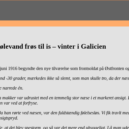
evand frøs til is – vinter i Galicien
juni 1916 begyndte den nye tilværelse som frontsoldat på Østfronten og
nd -30 grader, mærkedes ikke så slemt, som man skulle tro, da der næsten
e narrede én.
n makker var udrustet med en temmelig stor næse i et markeret ansigt. D
n var ved at forfryse.
han rørte ved næsen, var den fuldstændig følelsesløs. Vi fik travlt med
sigtspryd.
de, at det blev snestorm, og så var det mere end uhyggeligt. Lå man ud