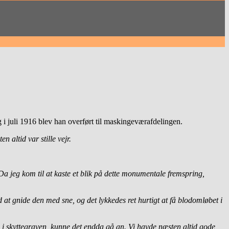
 i juli 1916 blev han overført til maskingeværafdelingen.
 altid var stille vejr.
a jeg kom til at kaste et blik på dette monumentale fremspring,
 at gnide den med sne, og det lykkedes ret hurtigt at få blodomløbet i
e i skyttegraven, kunne det endda gå an. Vi havde næsten altid gode