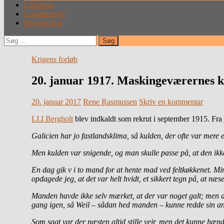
Leksikon
Lokalhistorie
Introduction
Søg
efter:
Krigens forløb
20. januar 1917. Maskingeværernes køl
20. januar 2017
Rene Rasmussen
Skriv en kommentar
I.J.I Bergholt
blev indkaldt som rekrut i september 1915. Fra 
Galicien har jo fastlandsklima, så kulden, der ofte var mere e
Men kulden var snigende, og man skulle passe på, at den ikk
En dag gik v i to mand for at hente mad ved feltkøkkenet. Mi
opdagede jeg, at det var helt hvidt, et sikkert tegn på, at næse
Manden havde ikke selv mærket, at der var noget galt; men da 
gang igen, så Weil – sådan hed manden – kunne redde sin an
Som sagt var der næsten altid stille vejr, men det kunne hæn