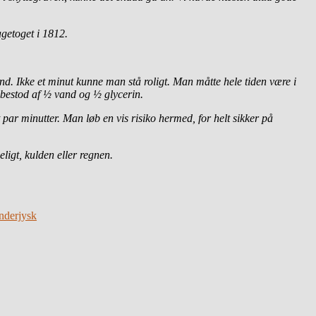
agetoget i 1812.
tand. Ikke et minut kunne man stå roligt. Man måtte hele tiden
være i
n bestod af ½ vand og ½ glycerin.
par minutter. Man løb en vis risiko hermed, for helt sikker på
ligt, kulden eller regnen.
ønderjysk