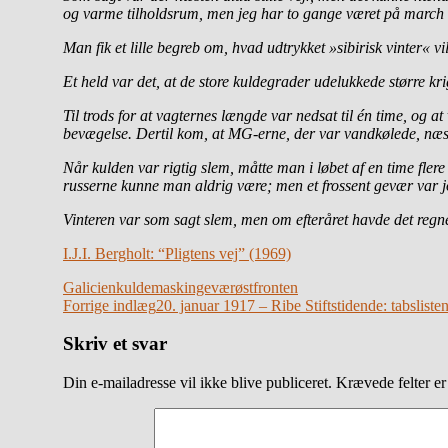
og varme tilholdsrum, men jeg har to gange været på march i 
Man fik et lille begreb om, hvad udtrykket »sibirisk vinter« 
Et held var det, at de store kuldegrader udelukkede større kr
Til trods for at vagternes længde var nedsat til én time, og a
bevægelse. Dertil kom, at MG-erne, der var vandkølede, næste
Når kulden var rigtig slem, måtte man i løbet af en time fler
russerne kunne man aldrig være; men et frossent gevær var j
Vinteren var som sagt slem, men om efteråret havde det regnet
I.J.I. Bergholt: “Pligtens vej” (1969)
Galicien
kulde
maskingevær
østfronten
Indlægsnavigation
Forrige indlæg
20. januar 1917 – Ribe Stiftstidende: tabslis
Skriv et svar
Din e-mailadresse vil ikke blive publiceret.
Krævede felter e