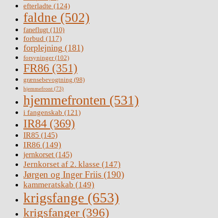
efterladte
(124)
faldne
(502)
faneflugt
(110)
forbud
(117)
forplejning
(181)
forsyninger
(102)
FR86
(351)
grænsebevogtning
(98)
hjemmefront
(73)
hjemmefronten
(531)
i fangenskab
(121)
IR84
(369)
IR85
(145)
IR86
(149)
jernkorset
(145)
Jernkorset af 2. klasse
(147)
Jørgen og Inger Friis
(190)
kammeratskab
(149)
krigsfange
(653)
krigsfanger
(396)