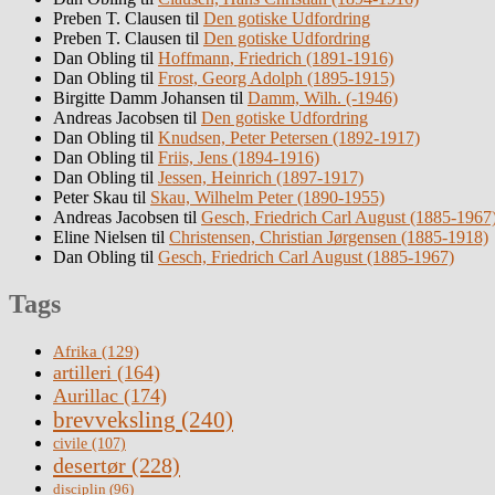
Preben T. Clausen
til
Den gotiske Udfordring
Preben T. Clausen
til
Den gotiske Udfordring
Dan Obling
til
Hoffmann, Friedrich (1891-1916)
Dan Obling
til
Frost, Georg Adolph (1895-1915)
Birgitte Damm Johansen
til
Damm, Wilh. (-1946)
Andreas Jacobsen
til
Den gotiske Udfordring
Dan Obling
til
Knudsen, Peter Petersen (1892-1917)
Dan Obling
til
Friis, Jens (1894-1916)
Dan Obling
til
Jessen, Heinrich (1897-1917)
Peter Skau
til
Skau, Wilhelm Peter (1890-1955)
Andreas Jacobsen
til
Gesch, Friedrich Carl August (1885-1967
Eline Nielsen
til
Christensen, Christian Jørgensen (1885-1918)
Dan Obling
til
Gesch, Friedrich Carl August (1885-1967)
Tags
Afrika
(129)
artilleri
(164)
Aurillac
(174)
brevveksling
(240)
civile
(107)
desertør
(228)
disciplin
(96)