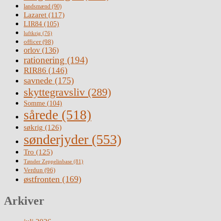
landsmænd
(90)
Lazaret
(117)
LIR84
(105)
luftkrig
(76)
officer
(98)
orlov
(136)
rationering
(194)
RIR86
(146)
savnede
(175)
skyttegravsliv
(289)
Somme
(104)
sårede
(518)
søkrig
(126)
sønderjyder
(553)
Tro
(125)
Tønder Zeppelinbase
(81)
Verdun
(96)
østfronten
(169)
Arkiver