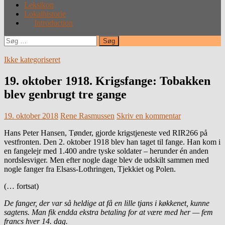
Leksikon
Lokalhistorie
Introduction
Søg
efter:
Ikke kategoriseret
19. oktober 1918. Krigsfange: Tobakken
blev genbrugt tre gange
19. oktober 2018
Rene Rasmussen
Skriv en kommentar
Hans Peter Hansen, Tønder, gjorde krigstjeneste ved RIR266 på
vestfronten. Den 2. oktober 1918 blev han taget til fange. Han kom i
en fangelejr med 1.400 andre tyske soldater – herunder én anden
nordslesviger. Men efter nogle dage blev de udskilt sammen med
nogle fanger fra Elsass-Lothringen, Tjekkiet og Polen.
(… fortsat)
De fanger, der var så heldige at få en lille tjans i køkkenet, kunne
sagtens. Man fik endda ekstra betaling for at være med her — fem
francs hver 14. dag.