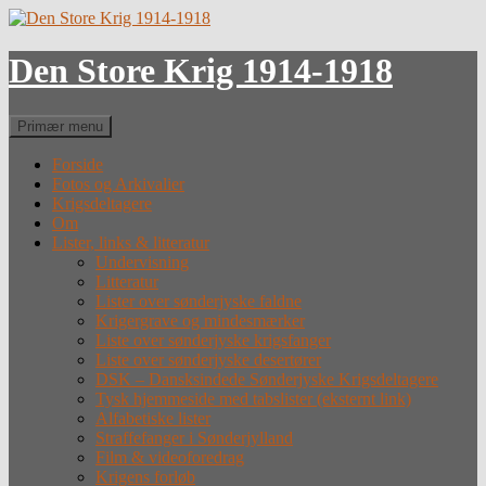
Hop
til
indhold
Den Store Krig 1914-1918
Søg
Primær menu
Forside
Fotos og Arkivalier
Krigsdeltagere
Om
Lister, links & litteratur
Undervisning
Litteratur
Lister over sønderjyske faldne
Krigergrave og mindesmærker
Liste over sønderjyske krigsfanger
Liste over sønderjyske desertører
DSK – Dansksindede Sønderjyske Krigsdeltagere
Tysk hjemmeside med tabslister (eksternt link)
Alfabetiske lister
Straffefanger i Sønderjylland
Film & videoforedrag
Krigens forløb