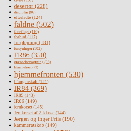
civile
(107)
desertør
(228)
disciplin
(96)
efterladte
(124)
faldne
(502)
faneflugt
(110)
forbud
(117)
forplejning
(181)
forsyninger
(102)
FR86
(350)
grænsebevogtning
(98)
hjemmefront
(73)
hjemmefronten
(530)
i fangenskab
(121)
IR84
(369)
IR85
(143)
IR86
(149)
jernkorset
(145)
Jernkorset af 2. klasse
(144)
Jørgen og Inger Friis
(190)
kammeratskab
(149)