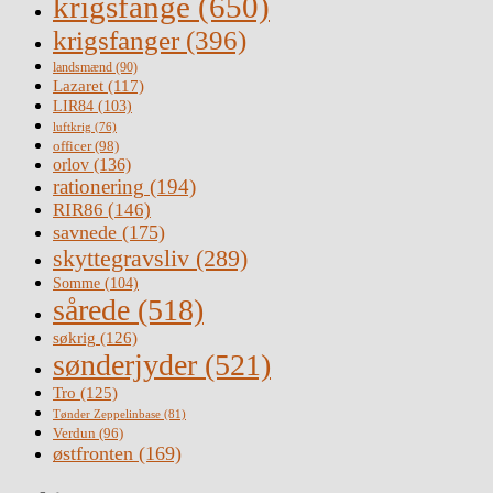
krigsfange
(650)
krigsfanger
(396)
landsmænd
(90)
Lazaret
(117)
LIR84
(103)
luftkrig
(76)
officer
(98)
orlov
(136)
rationering
(194)
RIR86
(146)
savnede
(175)
skyttegravsliv
(289)
Somme
(104)
sårede
(518)
søkrig
(126)
sønderjyder
(521)
Tro
(125)
Tønder Zeppelinbase
(81)
Verdun
(96)
østfronten
(169)