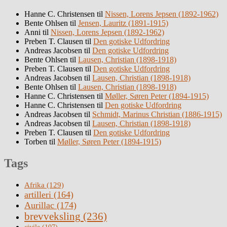
Hanne C. Christensen
til
Nissen, Lorens Jepsen (1892-1962)
Bente Ohlsen
til
Jensen, Lauritz (1891-1915)
Anni
til
Nissen, Lorens Jepsen (1892-1962)
Preben T. Clausen
til
Den gotiske Udfordring
Andreas Jacobsen
til
Den gotiske Udfordring
Bente Ohlsen
til
Lausen, Christian (1898-1918)
Preben T. Clausen
til
Den gotiske Udfordring
Andreas Jacobsen
til
Lausen, Christian (1898-1918)
Bente Ohlsen
til
Lausen, Christian (1898-1918)
Hanne C. Christensen
til
Møller, Søren Peter (1894-1915)
Hanne C. Christensen
til
Den gotiske Udfordring
Andreas Jacobsen
til
Schmidt, Marinus Christian (1886-1915)
Andreas Jacobsen
til
Lausen, Christian (1898-1918)
Preben T. Clausen
til
Den gotiske Udfordring
Torben
til
Møller, Søren Peter (1894-1915)
Tags
Afrika
(129)
artilleri
(164)
Aurillac
(174)
brevveksling
(236)