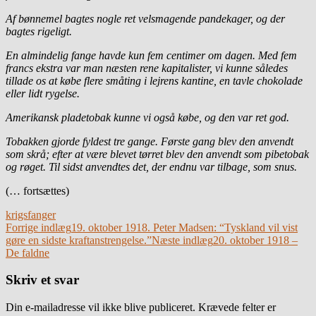
Af bønnemel bagtes nogle ret velsmagende pandekager, og der
bagtes rigeligt.
En almindelig fange havde kun fem centimer om dagen. Med fem
francs ekstra var man næsten rene kapitalister, vi kunne således
tillade os at købe flere småting i lejrens kantine, en tavle chokolade
eller lidt rygelse.
Amerikansk pladetobak kunne vi også købe, og den var ret god.
Tobakken gjorde fyldest tre gange. Første gang blev den anvendt
som skrå; efter at være blevet tørret blev den anvendt som pibetobak
og røget. Til sidst anvendtes det, der endnu var tilbage, som snus.
(… fortsættes)
krigsfanger
Indlægsnavigation
Forrige indlæg
19. oktober 1918. Peter Madsen: “Tyskland vil vist
gøre en sidste kraftanstrengelse.”
Næste indlæg
20. oktober 1918 –
De faldne
Skriv et svar
Din e-mailadresse vil ikke blive publiceret.
Krævede felter er