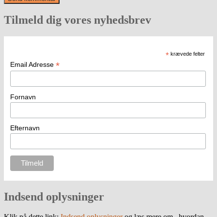
Tilmeld dig vores nyhedsbrev
*
krævede felter
*
Email Adresse
Fornavn
Efternavn
Indsend oplysninger
Klik på dette link:
Indsend oplysninger
og læs mere om , hvordan