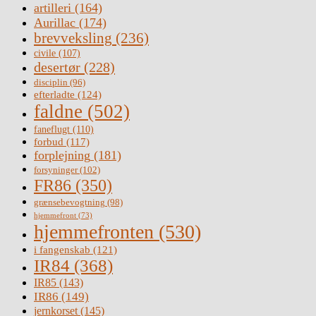
artilleri
(164)
Aurillac
(174)
brevveksling
(236)
civile
(107)
desertør
(228)
disciplin
(96)
efterladte
(124)
faldne
(502)
faneflugt
(110)
forbud
(117)
forplejning
(181)
forsyninger
(102)
FR86
(350)
grænsebevogtning
(98)
hjemmefront
(73)
hjemmefronten
(530)
i fangenskab
(121)
IR84
(368)
IR85
(143)
IR86
(149)
jernkorset
(145)