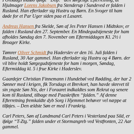
Hjulmager
Lorens Jakobsen
fra Stenderup i Sundeved er falden i
Rusland. Han efterlader sig Hustru og Børn. En Svoger til ham
døde for et Par Uger siden paa et Lasaret.
Andreas Hansen
fra Skelde, Søn af Jes Peter Hansen i Midtskov, er
falden i Rusland den 27. September. En Mindegudstjeneste for ham
afholdes Søndag den 7. November om Eftermiddagen Kl. 2½ i
Broager Kirke.
Tømrer
Oliver Schmidt
fra Haderslev er den 16. Juli falden i
Rusland, 30 Aar gammel. Han efterlader sig Hustru og 4 Børn. der
vil blive holdt Sørgegudstjeneste for ham i morgen, Søndag,
Eftermiddag kl. 5 i frue Kirke i Haderslev.
Gaardejer Christian Finnemann i Hundebøl ved Rødding, der har 2
Sønner med i krigen, fik Torsdags et Brevkort, han havde skrevet til
sin yngste Søn Nis, der i Foraaret indkaldtes som Rekrut og senere
kom til Rusland, tilbage med Paaskriften “falden.” Af denne
Efterretning fremkaldte dyb Sorg i Hjemmet behøver vel næppe at
tilføjes. – Den ældste Søn er med i Frankrig.
Carl Peters, Søn af Landmand Carl Peters i Vesterland paa Sild, er
ifølge “T-Ztg.” falden under et Stormangreb ved Vestfronten, 22 Aar
gammel.