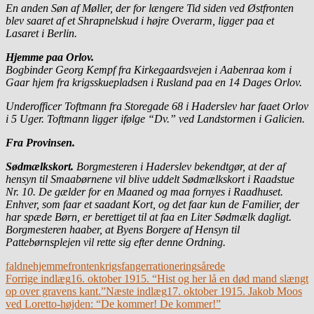
En anden Søn af Møller, der for længere Tid siden ved Østfronten
blev saaret af et Shrapnelskud i højre Overarm, ligger paa et
Lasaret i Berlin.
Hjemme paa Orlov.
Bogbinder Georg Kempf fra Kirkegaardsvejen i Aabenraa kom i
Gaar hjem fra krigsskuepladsen i Rusland paa en 14 Dages Orlov.
Underofficer Toftmann fra Storegade 68 i Haderslev har faaet Orlov
i 5 Uger. Toftmann ligger ifølge “Dv.” ved Landstormen i Galicien.
Fra Provinsen.
Sødmælkskort.
Borgmesteren i Haderslev bekendtgør, at der af
hensyn til Smaabørnene vil blive uddelt Sødmælkskort i Raadstue
Nr. 10. De gælder for en Maaned og maa fornyes i Raadhuset.
Enhver, som faar et saadant Kort, og det faar kun de Familier, der
har spæde Børn, er berettiget til at faa en Liter Sødmælk dagligt.
Borgmesteren haaber, at Byens Borgere af Hensyn til
Pattebørnsplejen vil rette sig efter denne Ordning.
faldne
hjemmefronten
krigsfanger
rationering
sårede
Indlægsnavigation
Forrige indlæg
16. oktober 1915. “Hist og her lå en død mand slængt
op over gravens kant.”
Næste indlæg
17. oktober 1915. Jakob Moos
ved Loretto-højden: “De kommer! De kommer!”