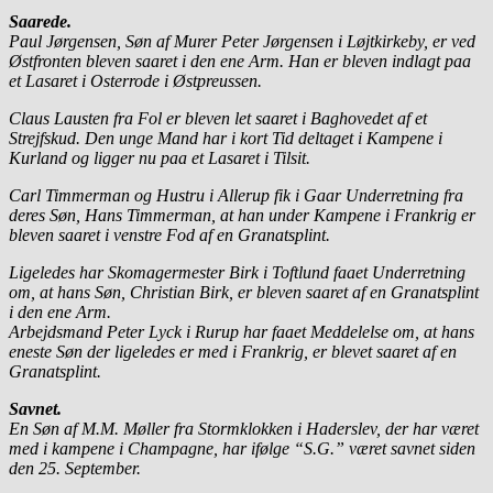
Saarede.
Paul Jørgensen, Søn af Murer Peter Jørgensen i Løjtkirkeby, er ved
Østfronten bleven saaret i den ene Arm. Han er bleven indlagt paa
et Lasaret i Osterrode i Østpreussen.
Claus Lausten fra Fol er bleven let saaret i Baghovedet af et
Strejfskud. Den unge Mand har i kort Tid deltaget i Kampene i
Kurland og ligger nu paa et Lasaret i Tilsit.
Carl Timmerman og Hustru i Allerup fik i Gaar Underretning fra
deres Søn, Hans Timmerman, at han under Kampene i Frankrig er
bleven saaret i venstre Fod af en Granatsplint.
Ligeledes har Skomagermester Birk i Toftlund faaet Underretning
om, at hans Søn, Christian Birk, er bleven saaret af en Granatsplint
i den ene Arm.
Arbejdsmand Peter Lyck i Rurup har faaet Meddelelse om, at hans
eneste Søn der ligeledes er med i Frankrig, er blevet saaret af en
Granatsplint.
Savnet.
En Søn af M.M. Møller fra Stormklokken i Haderslev, der har været
med i kampene i Champagne, har ifølge “S.G.” været savnet siden
den 25. September.