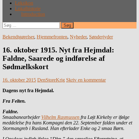
Leksikon
Lokalhistorie
Introduction
Søg
efter:
Bekendtgørelser
,
Hjemmefronten
,
Nyheder
,
Sønderjyder
16. oktober 1915. Nyt fra Hejmdal:
Faldne, Saarede og indførelse af
Sødmælkskort
16. oktober 2015
DenStoreKrig
Skriv en kommentar
Dagens nyt fra Hejmdal.
Fra Felten.
Faldne.
Smaabanearbejder
Vilhelm Rasmussen
fra Løjt Kirkeby er ifølge
meddelelse fra hans Kompagni den 22. September falden under et
Stormangreb i Rusland. Han efterlader Enke og 2 smaa Børn.
I Onsdags indløb ifølge “Dbp.” den sørgelige Efterretning, at