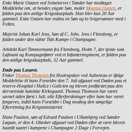
Enke Marie Outzen ved Svinetorvet i Tønder har modtaget
Meddelelse om, at hendes yngste Søn, maler
Magnus Outzen
, er
falden paa den østlige Krigsskueplads. Han blev kun 20 Aar
gammel. Enke Outzen har endnu en Søn og to Svigersønner med i
Felten.
Mejerist Johan Karl Jens, Søn af C. Johs. Jens i Flensborg, er
falden under den sidste Tids Kampe i Champagne.
Arkitekt Karl Timmermann fra Flensborg, Holm 7, der tjente som
Løjtnant og Kompagnifører ved et Infanteriregiment, er falden paa
den østlige krigsskueplads, 32 Aar gammel.
Døde paa Lasaret.
Fisker
Thomas Thomsen
fra Hostrupskov ved Aabenraa er ifølge
Meddelelse til hans Forældre den 7. Juli afgaaet ved Døden paa et
reserve-Hospital i Halicz i Galicien og bleven jordfæstet paa den
derværende katolske Kirkegaard. Thomas Thomsen har været
savnet siden først i Juli; alle Efterforskninger efter ham har været
forgæves, indtil hans Forældre i Dag modtog den sørgelige
Efterretning fra Krigsministeriet.
Hans Paulsen, søn af Edvard Paulsen i Ullumbjerg ved Sønder
Løgum, er den 4. Oktober afgaaet ved Døden efter at være bleven
haardt saaret i kampene i Champagne 2 Dage i Forvejen.