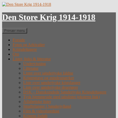
Hop
til
indhold
Den Store Krig 1914-1918
Søg
Primær menu
Forside
Fotos og Arkivalier
Krigsdeltagere
Om
Lister, links & litteratur
Undervisning
Litteratur
Lister over sønderjyske faldne
Krigergrave og mindesmærker
Liste over sønderjyske krigsfanger
Liste over sønderjyske desertører
DSK – Dansksindede Sønderjyske Krigsdeltagere
Tysk hjemmeside med tabslister (eksternt link)
Alfabetiske lister
Straffefanger i Sønderjylland
Film & videoforedrag
Krigens forløb