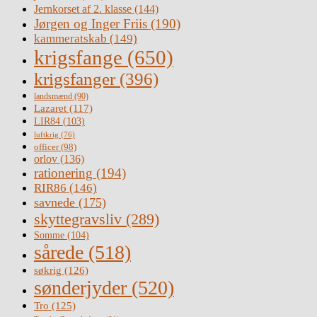
Jernkorset af 2. klasse
(144)
Jørgen og Inger Friis
(190)
kammeratskab
(149)
krigsfange
(650)
krigsfanger
(396)
landsmænd
(90)
Lazaret
(117)
LIR84
(103)
luftkrig
(76)
officer
(98)
orlov
(136)
rationering
(194)
RIR86
(146)
savnede
(175)
skyttegravsliv
(289)
Somme
(104)
sårede
(518)
søkrig
(126)
sønderjyder
(520)
Tro
(125)