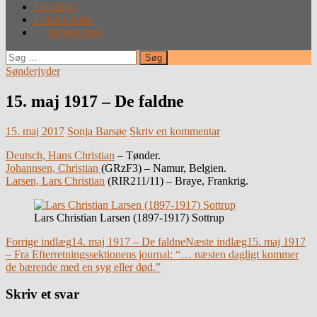
Leksikon
Lokalhistorie
Introduction
Søg
efter:
Sønderjyder
15. maj 1917 – De faldne
15. maj 2017
Sonja Barsøe
Skriv en kommentar
Deutsch, Hans Christian
– Tønder.
Johannsen, Christian
(GRzF3) – Namur, Belgien.
Larsen, Lars Christian
(RIR211/11) – Braye, Frankrig.
Lars Christian Larsen (1897-1917) Sottrup
Indlægsnavigation
Forrige indlæg
14. maj 1917 – De faldne
Næste indlæg
15. maj 1917
– Fra Efterretningssektionens journal: “… næsten dagligt kommer
de bærende med en syg eller død.”
Skriv et svar