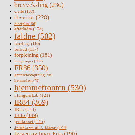
brevveksling
(236)
civile
(107)
desertør
(228)
disciplin
(96)
efterladte
(124)
faldne
(502)
faneflugt
(110)
forbud
(117)
forplejning
(181)
forsyninger
(102)
FR86
(350)
grænsebevogtning
(98)
hjemmefront
(73)
hjemmefronten
(530)
i fangenskab
(121)
IR84
(369)
IR85
(143)
IR86
(149)
jernkorset
(145)
Jernkorset af 2. klasse
(144)
Jørgen og Inger Friis
(190)