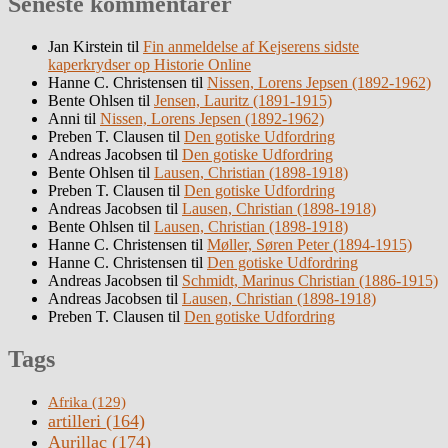
Seneste kommentarer
Jan Kirstein
til
Fin anmeldelse af Kejserens sidste
kaperkrydser op Historie Online
Hanne C. Christensen
til
Nissen, Lorens Jepsen (1892-1962)
Bente Ohlsen
til
Jensen, Lauritz (1891-1915)
Anni
til
Nissen, Lorens Jepsen (1892-1962)
Preben T. Clausen
til
Den gotiske Udfordring
Andreas Jacobsen
til
Den gotiske Udfordring
Bente Ohlsen
til
Lausen, Christian (1898-1918)
Preben T. Clausen
til
Den gotiske Udfordring
Andreas Jacobsen
til
Lausen, Christian (1898-1918)
Bente Ohlsen
til
Lausen, Christian (1898-1918)
Hanne C. Christensen
til
Møller, Søren Peter (1894-1915)
Hanne C. Christensen
til
Den gotiske Udfordring
Andreas Jacobsen
til
Schmidt, Marinus Christian (1886-1915)
Andreas Jacobsen
til
Lausen, Christian (1898-1918)
Preben T. Clausen
til
Den gotiske Udfordring
Tags
Afrika
(129)
artilleri
(164)
Aurillac
(174)