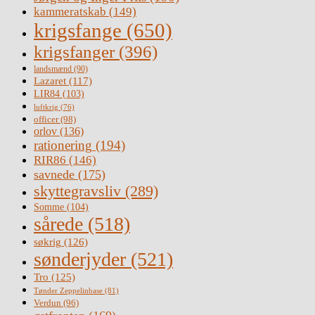
kammeratskab
(149)
krigsfange
(650)
krigsfanger
(396)
landsmænd
(90)
Lazaret
(117)
LIR84
(103)
luftkrig
(76)
officer
(98)
orlov
(136)
rationering
(194)
RIR86
(146)
savnede
(175)
skyttegravsliv
(289)
Somme
(104)
sårede
(518)
søkrig
(126)
sønderjyder
(521)
Tro
(125)
Tønder Zeppelinbase
(81)
Verdun
(96)