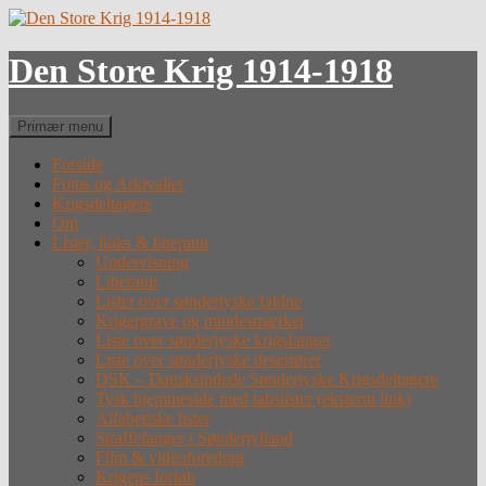
Hop
til
indhold
Den Store Krig 1914-1918
Søg
Primær menu
Forside
Fotos og Arkivalier
Krigsdeltagere
Om
Lister, links & litteratur
Undervisning
Litteratur
Lister over sønderjyske faldne
Krigergrave og mindesmærker
Liste over sønderjyske krigsfanger
Liste over sønderjyske desertører
DSK – Dansksindede Sønderjyske Krigsdeltagere
Tysk hjemmeside med tabslister (eksternt link)
Alfabetiske lister
Straffefanger i Sønderjylland
Film & videoforedrag
Krigens forløb