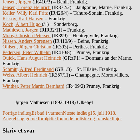
Jensen, Jørgen
(IR410/3) – Benil, Frankrig.
Jensen, Lorenz Heinrich
(IR372/2) – Jaulgonne, Marne, Frankrig.
Keller, Willy Karl Fritz
(IR426/4) – Tahure-Sonain, Frankrig.
Kissov, Karl Hansen
– Frankrig.
Koch, Albert Hugo
(/1) – Sønderborg.
Mathiesen, Jørgen
(RIR32/11) – Frankrig.
Moos, Christen Petersen
(IR399) – Heutregiville, Frankrig.
Nissen, Anders Sørensen
(IR410/9) – Beine, Frankrig.
Ohlsen, Jürgen Christian
(IR393) – Perthes, Frankrig.
Pedersen, Peter Wilhelm
(IR410/8) – Prunay, Frankrig.
Quick, Hans August Heinrich
(GRzF1) – Dormans an der Marne,
Frankrig.
Schmitt, Alfred Ferdinand
(GR1/3) – St. Hilaire, Frankrig.
Weiss, Albert Heinrich
(IR357/11) – Champagne, Moronvilliers,
Frankrig.
Winther, Peter Martin Bernhard
(IR409/2) Pruney, Frankrig.
Jørgen Mathiesen (1892-1918) Ulkebøl
Indlægsnavigation
Forrige indlæg
Et bad i varmen
Næste indlæg
15. juli 1918.
Angrebsbølgerne forblødte foran de britiske og franske linjer
Skriv et svar