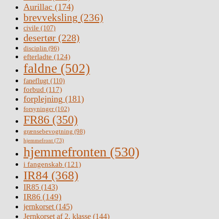
Aurillac
(174)
brevveksling
(236)
civile
(107)
desertør
(228)
disciplin
(96)
efterladte
(124)
faldne
(502)
faneflugt
(110)
forbud
(117)
forplejning
(181)
forsyninger
(102)
FR86
(350)
grænsebevogtning
(98)
hjemmefront
(73)
hjemmefronten
(530)
i fangenskab
(121)
IR84
(368)
IR85
(143)
IR86
(149)
jernkorset
(145)
Jernkorset af 2. klasse
(144)