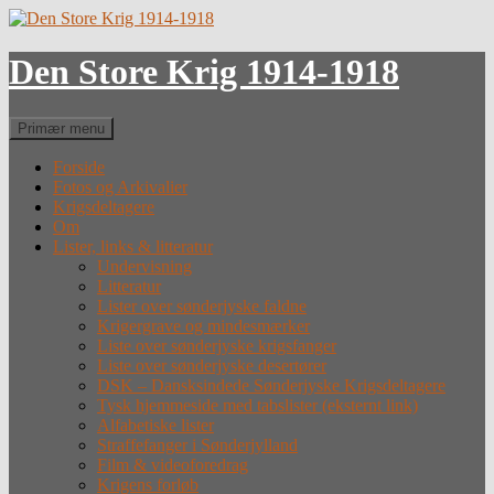
Hop
til
indhold
Den Store Krig 1914-1918
Søg
Primær menu
Forside
Fotos og Arkivalier
Krigsdeltagere
Om
Lister, links & litteratur
Undervisning
Litteratur
Lister over sønderjyske faldne
Krigergrave og mindesmærker
Liste over sønderjyske krigsfanger
Liste over sønderjyske desertører
DSK – Dansksindede Sønderjyske Krigsdeltagere
Tysk hjemmeside med tabslister (eksternt link)
Alfabetiske lister
Straffefanger i Sønderjylland
Film & videoforedrag
Krigens forløb