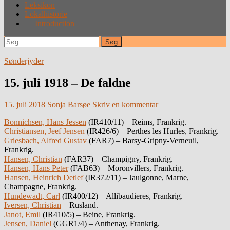
Leksikon
Lokalhistorie
Introduction
Søg
efter:
Sønderjyder
15. juli 1918 – De faldne
15. juli 2018
Sonja Barsøe
Skriv en kommentar
Bonnichsen, Hans Jessen
(IR410/11) – Reims, Frankrig.
Christiansen, Jeef Jensen
(IR426/6) – Perthes les Hurles, Frankrig.
Griesbach, Alfred Gustav
(FAR7) – Barsy-Gripny-Verneuil,
Frankrig.
Hansen, Christian
(FAR37) – Champigny, Frankrig.
Hansen, Hans Peter
(FAB63) – Moronvillers, Frankrig.
Hansen, Heinrich Detlef
(IR372/11) – Jaulgonne, Marne,
Champagne, Frankrig.
Hundewadt, Carl
(IR400/12) – Allibaudieres, Frankrig.
Iversen, Christian
– Rusland.
Janot, Emil
(IR410/5) – Beine, Frankrig.
Jensen, Daniel
(GGR1/4) – Anthenay, Frankrig.