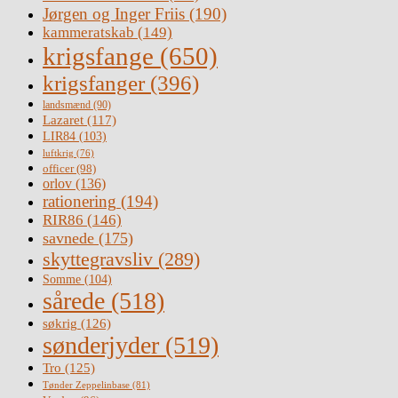
Jørgen og Inger Friis
(190)
kammeratskab
(149)
krigsfange
(650)
krigsfanger
(396)
landsmænd
(90)
Lazaret
(117)
LIR84
(103)
luftkrig
(76)
officer
(98)
orlov
(136)
rationering
(194)
RIR86
(146)
savnede
(175)
skyttegravsliv
(289)
Somme
(104)
sårede
(518)
søkrig
(126)
sønderjyder
(519)
Tro
(125)
Tønder Zeppelinbase
(81)